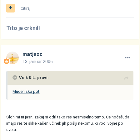
Citiraj
Tito je crknil!
matjazz
13. januar 2006
Volk K.L. pravi:
Mučeniška pot
Sloh mi ni jasn, zakaj si odrl tako res nesmiselno temo. Če hočeš, da
imajo res te slike kašen učinek jih pošlji nekomu, ki vodi vojne po
svetu.