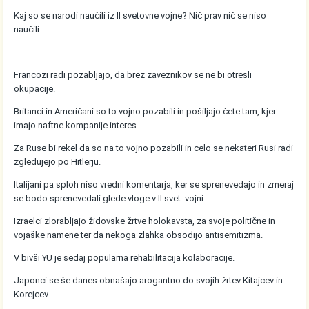
Kaj so se narodi naučili iz II svetovne vojne? Nič prav nič se niso
naučili.
Francozi radi pozabljajo, da brez zaveznikov se ne bi otresli
okupacije.
Britanci in Američani so to vojno pozabili in pošiljajo čete tam, kjer
imajo naftne kompanije interes.
Za Ruse bi rekel da so na to vojno pozabili in celo se nekateri Rusi radi
zgledujejo po Hitlerju.
Italijani pa sploh niso vredni komentarja, ker se sprenevedajo in zmeraj
se bodo sprenevedali glede vloge v II svet. vojni.
Izraelci zlorabljajo židovske žrtve holokavsta, za svoje politične in
vojaške namene ter da nekoga zlahka obsodijo antisemitizma.
V bivši YU je sedaj popularna rehabilitacija kolaboracije.
Japonci se še danes obnašajo arogantno do svojih žrtev Kitajcev in
Korejcev.