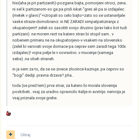
hisi(aha je pri partizanih)-pozgana bajta, pomorjeni otroci, zena..
ni sel k partizanom-so ga pa prsli iskat-"gres ali pa si izdajalec
(metek v glavo)"+izropali so celo bajto=zato so se ustanavljale
vaske straze-domobranci. in NE ZARADI simpatpatiziranja z
okupatorjem!! zeleli so zascititi svojo druzino (prav tako kot tudi
partizani). ne morem rect na katero stran bi stopil sam.. v
nobenem primeru ne na okupatorjevo-v vsakem na slovensko
(zelel bi varovati svoje domace-pa ceprav sem zaradi tega 100x
izdajalec)! vojna pelje le v sovrastvo..v mucenje (samega
sebe)..na obeh straneh.
in ja sem za to, da se se zivece zlocince kaznuje..pa ceprov so
"bogi" dediji. pravna drzava? pha..
toda (se pred tem) prva stvar, za katero bi morala slovenija
poskrbeti.. vsaj za uradno opravicilo italije in avstrije. nemcija je
vsaj priznala svoje grehe.
Citiraj