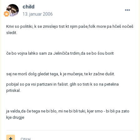
child
13. januar 2006
Krivi so politiki, k se zmislejo tist kt njim paše,folk more pa hčeš nočeš
sledit.
če bo vojna lahko sam za Jelinčiča trdim,da se bo šou borit
sej ne morš dolg gledat tega, k je mučenje, te kr začne dušit.
pobijal so pa vsi partizani in fašist. glih so tisti k so na petelina
prtiskal.
ja valda,da če tega ne bi blo, mi ne bi bli tuki, kjer smo - bi bli pa zato
kje drugje
Citiraj