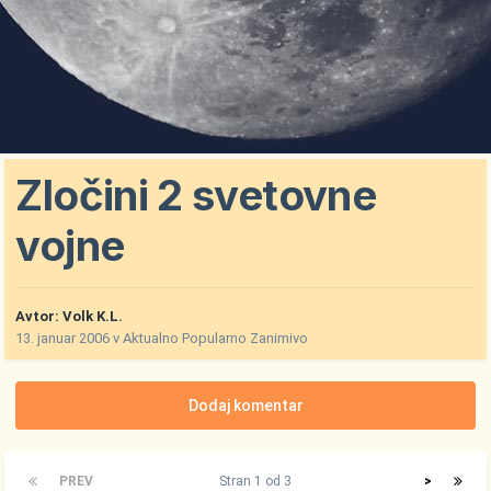
Zločini 2 svetovne
vojne
Avtor:
Volk K.L.
13. januar 2006
v
Aktualno Popularno Zanimivo
Dodaj komentar
PREV
Stran 1 od 3
>