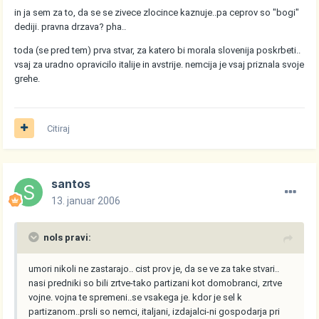
in ja sem za to, da se se zivece zlocince kaznuje..pa ceprov so "bogi"
dediji. pravna drzava? pha..
toda (se pred tem) prva stvar, za katero bi morala slovenija poskrbeti..
vsaj za uradno opravicilo italije in avstrije. nemcija je vsaj priznala svoje
grehe.
Citiraj
santos
13. januar 2006
nols pravi:
umori nikoli ne zastarajo.. cist prov je, da se ve za take stvari..
nasi predniki so bili zrtve-tako partizani kot domobranci, zrtve
vojne. vojna te spremeni..se vsakega je. kdor je sel k
partizanom..prsli so nemci, italjani, izdajalci-ni gospodarja pri