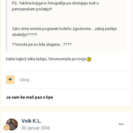
P.S. Takšne knjige in fotografije pa obstajajo tudi o
partizanskem početju!!!
Zato nima smisla pogrevati bolečo zgodovino... zakaj padajo
obeležja?????
??morda pa so bila zlagana....????
Hehe najbrž slike lažejo, fotomontaža po tvoje
Citiraj
Ja sam ka mali pao s lipe
Volk K.L.
30. januar 2006