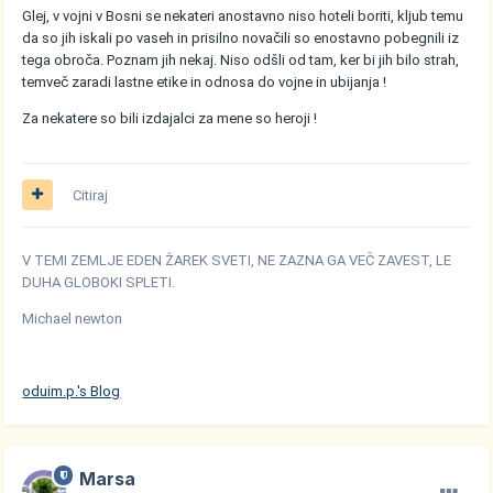
Glej, v vojni v Bosni se nekateri anostavno niso hoteli boriti, kljub temu
da so jih iskali po vaseh in prisilno novačili so enostavno pobegnili iz
tega obroča. Poznam jih nekaj. Niso odšli od tam, ker bi jih bilo strah,
temveč zaradi lastne etike in odnosa do vojne in ubijanja !
Za nekatere so bili izdajalci za mene so heroji !
Citiraj
V TEMI ZEMLJE EDEN ŽAREK SVETI, NE ZAZNA GA VEČ ZAVEST, LE
DUHA GLOBOKI SPLETI.
Michael newton
oduim.p.'s Blog
Marsa