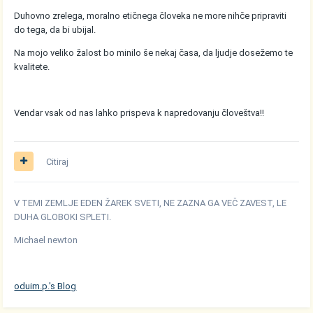
Duhovno zrelega, moralno etičnega človeka ne more nihče pripraviti
do tega, da bi ubijal.
Na mojo veliko žalost bo minilo še nekaj časa, da ljudje dosežemo te
kvalitete.
Vendar vsak od nas lahko prispeva k napredovanju človeštva!!
Citiraj
V TEMI ZEMLJE EDEN ŽAREK SVETI, NE ZAZNA GA VEČ ZAVEST, LE
DUHA GLOBOKI SPLETI.
Michael newton
oduim.p.'s Blog