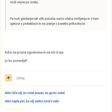
vodi vojne po svetu.
Pa tudi gledanje teh slik prinaša samo slaba mišljenja in z tem
ujetost v preteklost in ne zrenje v sveetlo prihodnost.
Kdor ne pozna zgodovine in ne uči iz nje
jo bo ponavljal!
Citiraj
Kdor išče cilj, bo ostal prazen, ko ga bo našel.
Kdor najde pot, bo cilj vedno nosil v sebi.
Nejc Zaplotnik