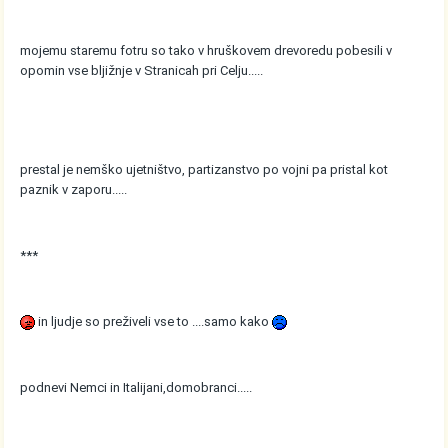
mojemu staremu fotru so tako v hruškovem drevoredu pobesili v
opomin vse bljižnje v Stranicah pri Celju.....
prestal je nemško ujetništvo, partizanstvo po vojni pa pristal kot
paznik v zaporu.....
***
in ljudje so preživeli vse to ....samo kako
podnevi Nemci in Italijani,domobranci.....