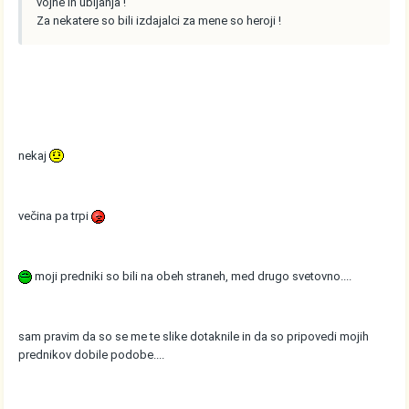
vojne in ubijanja !
Za nekatere so bili izdajalci za mene so heroji !
nekaj
večina pa trpi
moji predniki so bili na obeh straneh, med drugo svetovno....
sam pravim da so se me te slike dotaknile in da so pripovedi mojih
prednikov dobile podobe....