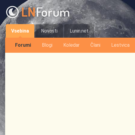
Vsebina
Novosti
Lunin.net
Forumi
Blogi
Koledar
Člani
Lestvica