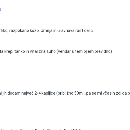
S
rhko, razpokano kožo. Umirja in uravnava rast celic.
a krepi tanko in vitalizira suho (vendar s tem oljem previdno)
mi jih dodam največ 2-4 kapljice (približno 50ml...pa se mi včasih zdi da bi