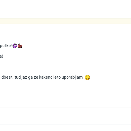
napotke!
a)
 dbest, tud jaz ga ze kaksno leto uporabljam.