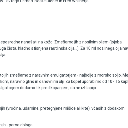
V....avtorja Dr.med. Beate Rieder in Fred Wollnerja.
neposredno nanašati na kožo. Zmešamo jih z nosilnim oljem (jojoba,
uga čista, hladno stisnjena rastlinska olja...). Za 10 ml nosilnega olja n
lja.
zato jih zmešamo z naravnim emulgatorjem - najbolje z morsko soljo. M
m, naravno glino in osnovnimi olji. Za kopel uporabimo od 10 - 15 kapl
mulgatorjem dodamo tik pred kopanjem, da ne izhlapijo.
jih (vročina, udarnine, pretegnjene mišice ali kite), včasih z dodakom
njih - parna obloga.