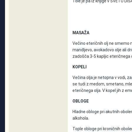
Tole je pa iz knjige v SVETU DIŠA
MASAŽA
Večino eteričnih olj ne smemo 
mandljevo, avokadovo olje ali dr
zadošča 3-5 kapljic eteričnega o
KOPELI
Večina olja je netopna v vodi, 
se tudi z medom, smetano, mleko
eteričnega olja. V kopel jih z e
OBLOGE
Hladne obloge pri akutnih obolen
alkohola.
Tople obloge pri kroničnih obole