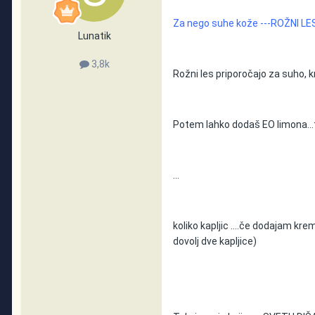
Za nego suhe kože ---ROŽNI LE
Lunatik
3,8k
Rožni les priporočajo za suho, k
Potem lahko dodaš EO limona...t
...
koliko kapljic ....če dodajam kre
dovolj dve kapljice)