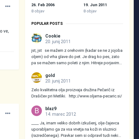
26. Feb 2006
19. Jun 2011
8 objav
8 objav
POPULAR POSTS
o ve,
Cookie
20. junij 2011
jst, jst se mažem z orehovim (kadar se ne z jojoba
oljem) od vrha glave do pet. Je drag ko pes, zato
pa se mažem samo poleti z njim. Hitreje porjavim...
gold
20. junij 2011
Zelo kvalitetna olja proizvaja družina Pečarič iz
Drašičev pri Metliki. http://www.oljarna-pecaric.si/
blaz9
14. marec 2012
____ Ja, imam veliko dobrih izkušenj, olje čajevca
uporabljamo ga za vsa vnetja na koži in sluznici
(razredčenega). Pravkar sem si odpravil tudi neki...