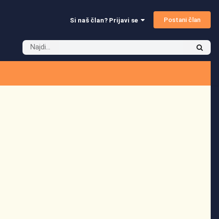
Postani član
Si naš član? Prijavi se