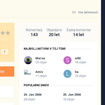
Vse aktivnosti
Komentarji
Objavljeno
Zadnji komentar
143
20 let
14 let
NAJBOLJ AKTIVNI V TEJ TEMI
0
Marsa
silki
25 objav
18 objav
tar
Amis
lia
11 objav
10 objav
POPULARNI DNEVI
26. Jan 2006
25. Jan 2006
28 objav
16 objav