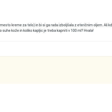
mesto kreme za telo) in bi si ga rada izboljšala z eteričnim oljem. Ali kd
 suhe kože in koliko kapljic je treba kapniti v 100 ml? Hvala!