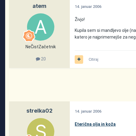
atem
14. januar 2006
Živjo!
Kupila sem si mandljevo olje (na
katero je najprimernejše za nego
NeČistZačetnik
20
Citiraj
strelka02
14. januar 2006
Eterična olja in koža