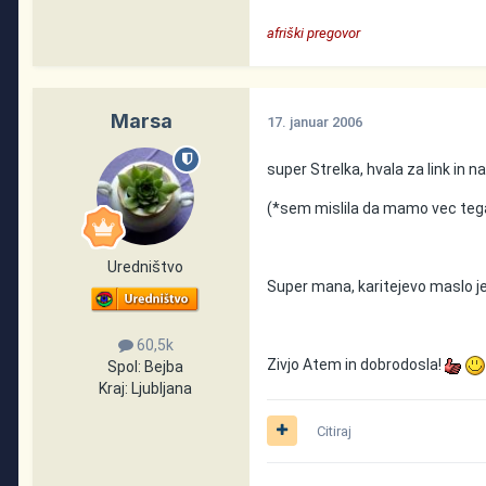
afriški pregovor
Marsa
17. januar 2006
super Strelka, hvala za link in 
(*sem mislila da mamo vec teg
Uredništvo
Super mana, karitejevo maslo je
60,5k
Zivjo Atem in dobrodosla!
Spol:
Bejba
Kraj:
Ljubljana
Citiraj