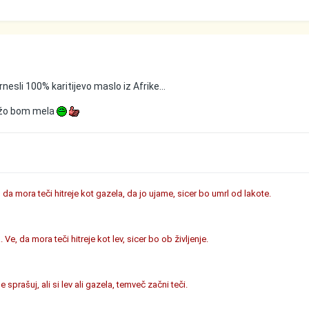
nesli 100% karitijevo maslo iz Afrike...
ožo bom mela
e, da mora teči hitreje kot gazela, da jo ujame, sicer bo umrl od lakote.
 Ve, da mora teči hitreje kot lev, sicer bo ob življenje.
 sprašuj, ali si lev ali gazela, temveč začni teči.