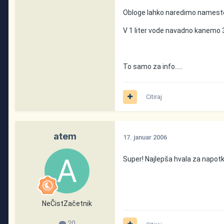
Obloge lahko naredimo namesto 
V 1 liter vode navadno kanemo 3-
To samo za info.....
Citiraj
atem
17. januar 2006
Super! Najlepša hvala za napotk
NeČistZačetnik
20