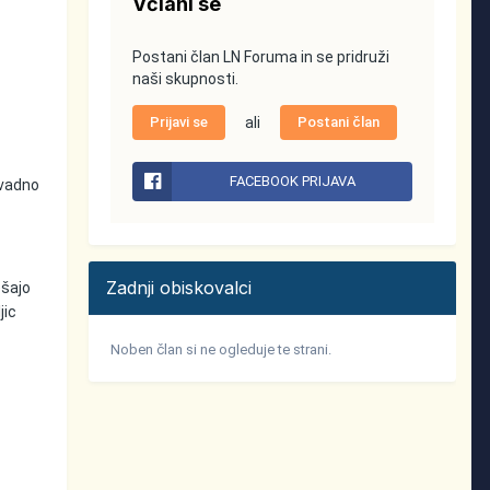
Včlani se
Postani član LN Foruma in se pridruži
naši skupnosti.
Prijavi se
ali
Postani član
FACEBOOK PRIJAVA
avadno
Zadnji obiskovalci
ešajo
jic
Noben član si ne ogleduje te strani.