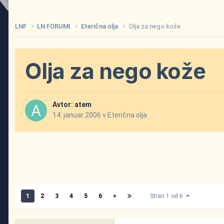
LNF
LN FORUMI
Eterična olja
Olja za nego kože
Olja za nego kože
Avtor:
atem
14. januar 2006
v
Eterična olja
1
2
3
4
5
6
>
Stran 1 od 6