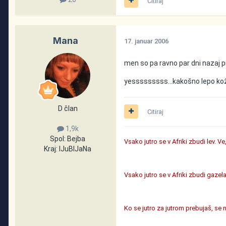
Citiraj
Mana
17. januar 2006
men so pa ravno par dni nazaj pr
yesssssssss...kakošno lepo k
D član
Citiraj
1,9k
Spol:
Bejba
Vsako jutro se v Afriki zbudi lev. V
Kraj:
lJuBlJaNa
Vsako jutro se v Afriki zbudi gazela.
Ko se jutro za jutrom prebujaš, se ne