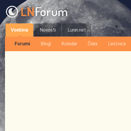
Vsebina
Novosti
Lunin.net
Forumi
Blogi
Koledar
Člani
Lestvica