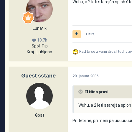
Wuhu, a 2 leti starejša sploh šte
Lunatik
Citiraj
10,7k
Spol:
Tip
Rad bi se z vami družil tudi v ž
Kraj:
Ljubljana
Guest sstane
20. januar 2006
El Nino pravi:
Wuhu, a 2 leti starejša sploh 
Gost
Pri tebi ne, pri meni pa uuuuuu