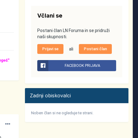
Včlani se
Postani član LN Foruma in se pridruži
naši skupnosti.
Prijavi se
ali
Postani član
nged."
FACEBOOK PRIJAVA
Zadnji obiskovalci
Noben član si ne ogleduje te strani.
n