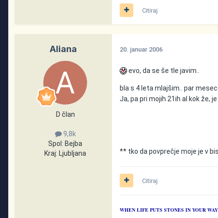
Citiraj
Aliana
20. januar 2006
evo, da se še tle javim..
bla s 4 leta mlajšim.. par mesece
Ja, pa pri mojih 21ih al kok že, j
D član
9,8k
Spol:
Bejba
** tko da povprečje moje je v bist
Kraj:
Ljubljana
Citiraj
WHEN LIFE PUTS STONES IN YOUR WA