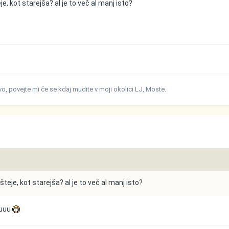
je, kot starejša? al je to več al manj isto?
ivo, povejte mi če se kdaj mudite v moji okolici LJ, Moste.
šteje, kot starejša? al je to več al manj isto?
uuuu