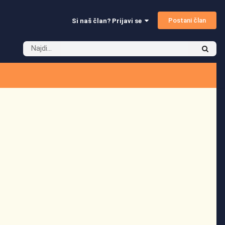
Postani član
Si naš član? Prijavi se