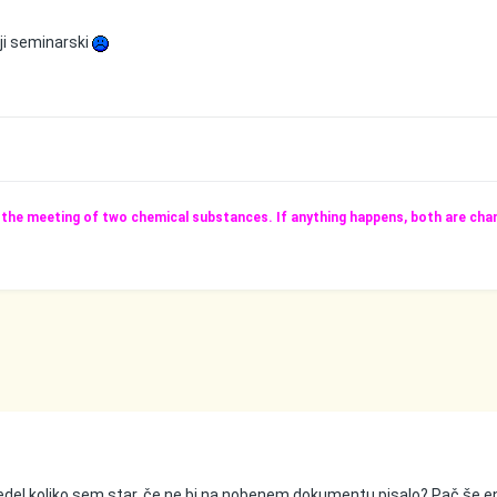
ji seminarski
e the meeting of two chemical substances. If anything happens, both are cha
vedel koliko sem star, če ne bi na nobenem dokumentu pisalo? Pač še e