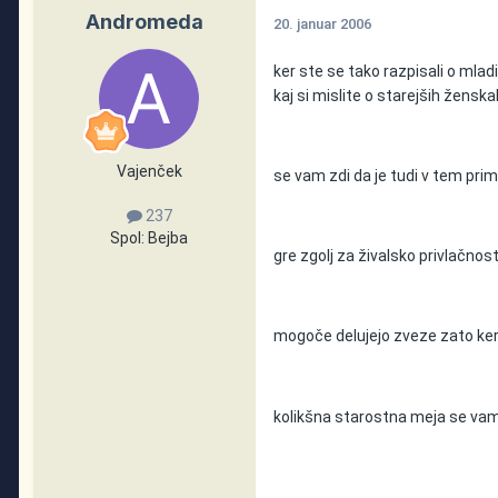
Andromeda
20. januar 2006
ker ste se tako razpisali o mla
kaj si mislite o starejših ženska
Vajenček
se vam zdi da je tudi v tem pri
237
Spol:
Bejba
gre zgolj za živalsko privlačnos
mogoče delujejo zveze zato ker 
kolikšna starostna meja se vam