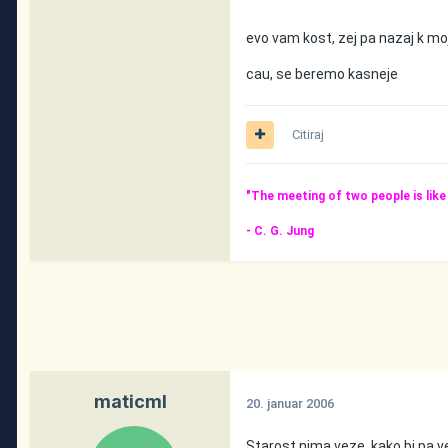
evo vam kost, zej pa nazaj k mo
cau, se beremo kasneje
Citiraj
"The meeting of two people is lik
- C. G. Jung
maticml
20. januar 2006
Starost nima veze, kako bi pa 