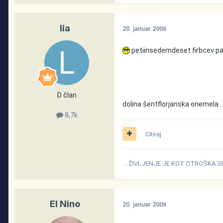
lia
20. januar 2006
petiinsedemdeset firbcev pa
D član
dolina šentflorjanska onemela..
8,7k
Citiraj
....ŽIVLJENJE JE KOT OTROŠKA S
El Nino
20. januar 2006