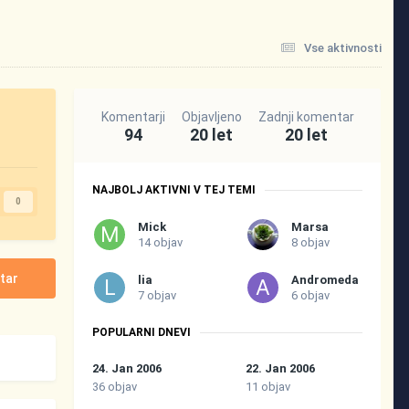
Vse aktivnosti
Komentarji
Objavljeno
Zadnji komentar
94
20 let
20 let
NAJBOLJ AKTIVNI V TEJ TEMI
0
Mick
Marsa
14 objav
8 objav
tar
lia
Andromeda
7 objav
6 objav
POPULARNI DNEVI
24. Jan 2006
22. Jan 2006
36 objav
11 objav