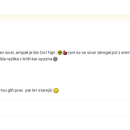
v sicer, ampak je blo čist fajn..
(eni so se sicer skregal pol z eni
e bla razlika v letih kar opazna
vu glih prav.. par let starejši
Y