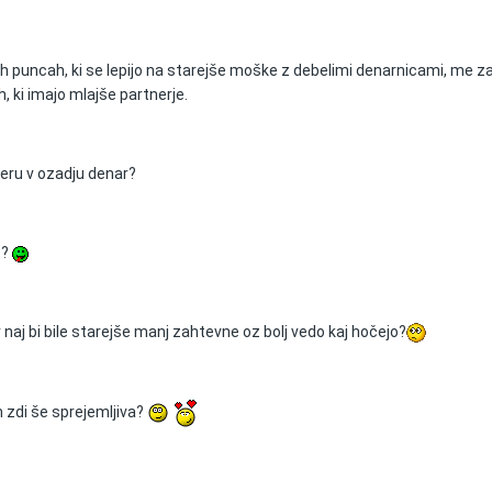
dih puncah, ki se lepijo na starejše moške z debelimi denarnicami, me 
h, ki imajo mlajše partnerje.
meru v ozadju denar?
t?
naj bi bile starejše manj zahtevne oz bolj vedo kaj hočejo?
 zdi še sprejemljiva?