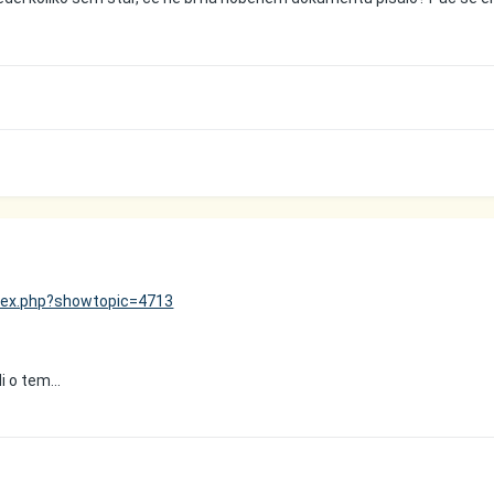
ndex.php?showtopic=4713
i o tem...