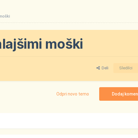
 moški
lajšimi moški
Deli
Sledilci
Odpri novo temo
Dodaj komen