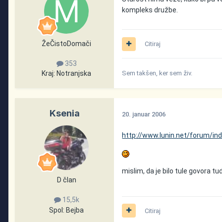
kompleks družbe.
ŽeČistoDomači
Citiraj
353
Kraj:
Notranjska
Sem takšen, ker sem živ.
Ksenia
20. januar 2006
http://www.lunin.net/forum/i
mislim, da je bilo tule govora tud
D član
15,5k
Spol:
Bejba
Citiraj