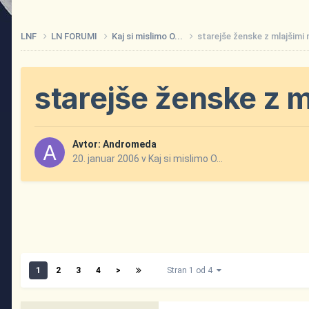
LNF
LN FORUMI
Kaj si mislimo O...
starejše ženske z mlajšimi
starejše ženske z m
Avtor:
Andromeda
20. januar 2006
v
Kaj si mislimo O...
1
2
3
4
>
Stran 1 od 4