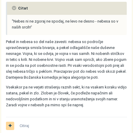
Citat
''Nebes ni ne zgoraj ne spodaj, ne levo ne desno - nebesa so v
naših srcih!'
Pekel in nebesa so del naše zavesti. nebesa so področje
upravičevanja smisla bivanja, a pekel odlagališče naše duševne
nesnage. Vojna, ki se odvija, je vojna v nas samih. Ni nobenih stričkov
in tetic s krili. Ni nobene krvi. Vojno vsak sam sproži, ako zbere pogum
in se poda na pot osebnostne rasti. Pri vsaki verodostojni poti prej ali
slej nebesa trčijo s peklom. Pravzaprav pot do nebes vodi skozi pekel.
Dantejeva Božanska komedija je lepa alegorija te poti.
Vsekakor pa ne verjeti strašenju raznih sekt, ki na vsakem koraku vidijo
satana, pekel in zlo. Zloben je človek, če podleže napačnim ali
nedovoljšnim podatkom in ni v stanju uravnoteženja svojih namer.
Zaradi vojne v nebesih pa mirno spi še naprej.
Citiraj