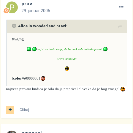
prav
29. januar 2006
Alice in Wonderland pravi:
Black
[/b]
]
in jst sm imela vizije, da bo dark side doživela poraz!
Zivela Atlantida!
[
color
=#000000]
najveca prevara hudica je bila da je preprical cloveka da je bog zmagal
Citiraj
emanuel