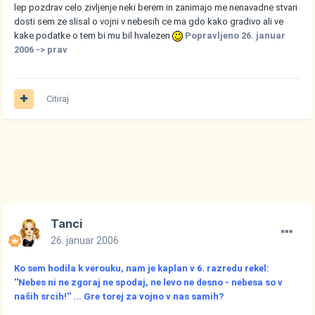
lep pozdrav celo zivljenje neki berem in zanimajo me nenavadne stvari
dosti sem ze slisal o vojni v nebesih ce ma gdo kako gradivo ali ve
kake podatke o tem bi mu bil hvalezen
Popravljeno
26. januar
2006
-> prav
Citiraj
Tanci
26. januar 2006
Ko sem hodila k verouku, nam je kaplan v 6. razredu rekel:
''Nebes ni ne zgoraj ne spodaj, ne levo ne desno - nebesa so v
naših srcih!'' ... Gre torej za vojno v nas samih?