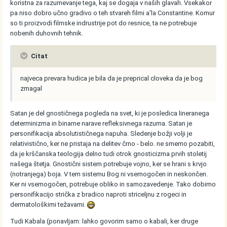
koristna za razumevanje tega, kaj se dogaja v naših glavah. Vsekakor
pa niso dobro učno gradivo o teh stvareh filmi a'la Constantine. Komur
so ti proizvodi filmske indrustrije pot do resnice, ta ne potrebuje
nobenih duhovnih tehnik.
Citat
najveca prevara hudica je bila da je preprical cloveka da je bog
zmagal
Satan je del gnostičnega pogleda na svet, ki je posledica lineranega
determinizma in binarne narave refleksivnega razuma. Satan je
personifikacija absolutističnega napuha. Sledenje božji volji je
relativistično, ker ne pristaja na delitev črno - belo. ne smemo pozabiti,
da je krščanska teologija delno tudi otrok gnosticizma prvih stoletij
našega štetja. Gnostični sistem potrebuje vojno, ker se hrani s krvjo
(notranjega) boja. V tem sistemu Bog ni vsemogočen in neskončen.
Ker ni vsemogočen, potrebuje obliko in samozavedenje. Tako dobimo
personifikacijo strička z bradico naproti striceljnu z rogeci in
dermatološkimi težavami.
Tudi Kabala (ponavljam: lahko govorim samo o kabali, ker druge