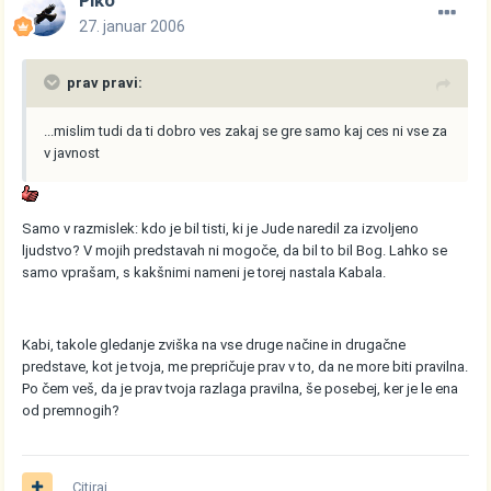
Piko
27. januar 2006
prav pravi:
...mislim tudi da ti dobro ves zakaj se gre samo kaj ces ni vse za
v javnost
Samo v razmislek: kdo je bil tisti, ki je Jude naredil za izvoljeno
ljudstvo? V mojih predstavah ni mogoče, da bil to bil Bog. Lahko se
samo vprašam, s kakšnimi nameni je torej nastala Kabala.
Kabi, takole gledanje zviška na vse druge načine in drugačne
predstave, kot je tvoja, me prepričuje prav v to, da ne more biti pravilna.
Po čem veš, da je prav tvoja razlaga pravilna, še posebej, ker je le ena
od premnogih?
Citiraj