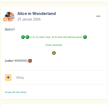
Alice in Wonderland
29. januar 2006
Black
[/b]
]
in jst sm imela vizije, da bo dark side doživela poraz!
Zivela Atlantida!
[
color
=#000000]
Citiraj
Sleeping with Andy Warhol!