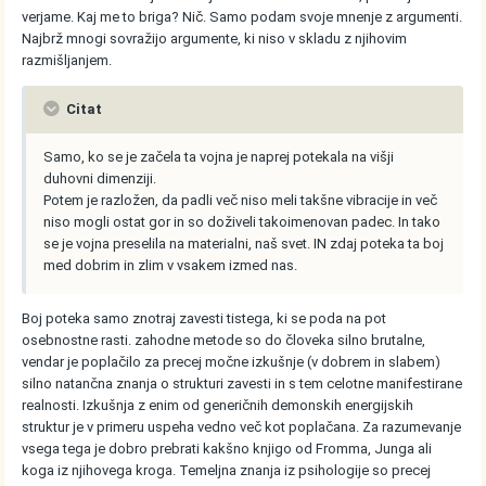
verjame. Kaj me to briga? Nič. Samo podam svoje mnenje z argumenti.
Najbrž mnogi sovražijo argumente, ki niso v skladu z njihovim
razmišljanjem.
Citat
Samo, ko se je začela ta vojna je naprej potekala na višji
duhovni dimenziji.
Potem je razložen, da padli več niso meli takšne vibracije in več
niso mogli ostat gor in so doživeli takoimenovan padec. In tako
se je vojna preselila na materialni, naš svet. IN zdaj poteka ta boj
med dobrim in zlim v vsakem izmed nas.
Boj poteka samo znotraj zavesti tistega, ki se poda na pot
osebnostne rasti. zahodne metode so do človeka silno brutalne,
vendar je poplačilo za precej močne izkušnje (v dobrem in slabem)
silno natančna znanja o strukturi zavesti in s tem celotne manifestirane
realnosti. Izkušnja z enim od generičnih demonskih energijskih
struktur je v primeru uspeha vedno več kot poplačana. Za razumevanje
vsega tega je dobro prebrati kakšno knjigo od Fromma, Junga ali
koga iz njihovega kroga. Temeljna znanja iz psihologije so precej