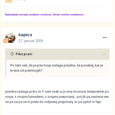
Računalnik ustvarja
navidezno resničnost
, človek
resnično navideznost
.
kapica
27. januar 2006
Piko pravi:
Po čem veš, da je prav tvoja razlaga pravilna, še posebej, ker je
le ena od premnogih?
pravilna razlaga je tko le 1! sam vsak si jo ima moznost interpretirat po
svoje, s svojimi besedami, s svojimi prepricanji...pol jih pa nastane ven
se pa se pa se in pride do vsiljevanj prepricanj..kr pa sploh ni fajn