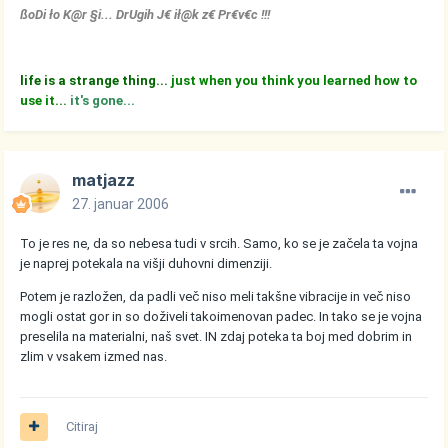
ßoDi ło K@r §i... DrUgih J€ ił@k z€ Pr€v€c !!!
life is a strange thing...
just when you think you learned how to
use it...
it's gone...
matjazz
27. januar 2006
To je res ne, da so nebesa tudi v srcih. Samo, ko se je začela ta vojna
je naprej potekala na višji duhovni dimenziji.
Potem je razložen, da padli več niso meli takšne vibracije in več niso
mogli ostat gor in so doživeli takoimenovan padec. In tako se je vojna
preselila na materialni, naš svet. IN zdaj poteka ta boj med dobrim in
zlim v vsakem izmed nas.
Citiraj