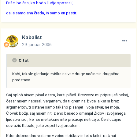
Prišel bo čas, ko bodo ljudje spoznali,
da je samo ena čreda, in samo en pastir.
Kabalist
29. januar 2006
Citat
Kabi, takole gledanje zviška na vse druge načine in drugačne
predstave
Saj sploh nisem pisal o tem, kar ti pišeš. Brezveze mi pripisuješ nekaj,
česar nisem napisal. Verjamem, da ti grem na živce, a ker si brez
argumentov, ti ostane samo takšno pisanje! Tvoja stvar, ne moja.
Človek božji, saj nisem niti z eno besedo omenjal Židov, izvoljenega
ljudstva ipd., ker se me takšne interpretacije ne tičejo. Če slučajno
sovražiš Kabalo, je to zopet tvoj problem.
Kdor dobesedno verjame v vojno stričkov in tet s krilci, pač naj