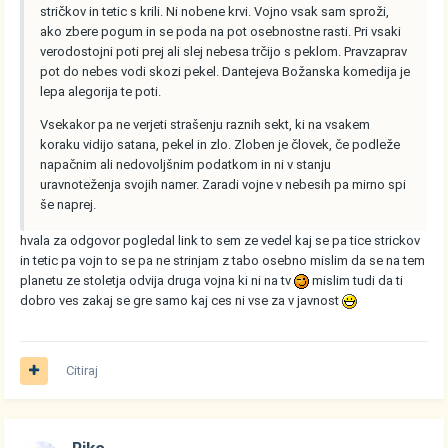
stričkov in tetic s krili. Ni nobene krvi. Vojno vsak sam sproži,
ako zbere pogum in se poda na pot osebnostne rasti. Pri vsaki
verodostojni poti prej ali slej nebesa trčijo s peklom. Pravzaprav
pot do nebes vodi skozi pekel. Dantejeva Božanska komedija je
lepa alegorija te poti.
Vsekakor pa ne verjeti strašenju raznih sekt, ki na vsakem
koraku vidijo satana, pekel in zlo. Zloben je človek, če podleže
napačnim ali nedovoljšnim podatkom in ni v stanju
uravnoteženja svojih namer. Zaradi vojne v nebesih pa mirno spi
še naprej.
hvala za odgovor pogledal link to sem ze vedel kaj se pa tice strickov
in tetic pa vojn to se pa ne strinjam z tabo osebno mislim da se na tem
planetu ze stoletja odvija druga vojna ki ni na tv
mislim tudi da ti
dobro ves zakaj se gre samo kaj ces ni vse za v javnost
Citiraj