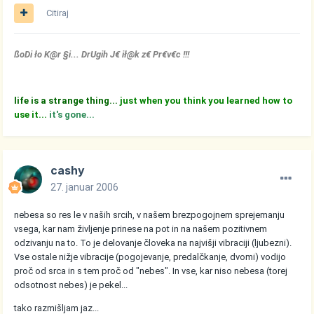
Citiraj
ßoDi ło K@r §i... DrUgih J€ ił@k z€ Pr€v€c !!!
life is a strange thing...
just when you think you learned how to
use it...
it's gone...
cashy
27. januar 2006
nebesa so res le v naših srcih, v našem brezpogojnem sprejemanju
vsega, kar nam življenje prinese na pot in na našem pozitivnem
odzivanju na to. To je delovanje človeka na najvišji vibraciji (ljubezni).
Vse ostale nižje vibracije (pogojevanje, predalčkanje, dvomi) vodijo
proč od srca in s tem proč od "nebes". In vse, kar niso nebesa (torej
odsotnost nebes) je pekel...
tako razmišljam jaz...