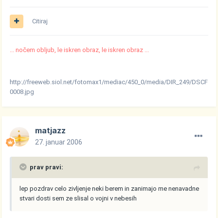
Citiraj
... nočem obljub, le iskren obraz, le iskren obraz ...
http://freeweb.siol.net/fotomax1/mediac/450_0/media/DIR_249/DSCF
0008.jpg
matjazz
27. januar 2006
prav pravi:
lep pozdrav celo zivljenje neki berem in zanimajo me nenavadne
stvari dosti sem ze slisal o vojni v nebesih