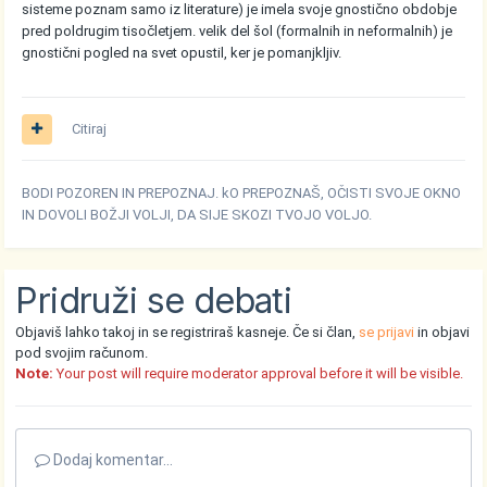
sisteme poznam samo iz literature) je imela svoje gnostično obdobje
pred poldrugim tisočletjem. velik del šol (formalnih in neformalnih) je
gnostični pogled na svet opustil, ker je pomanjkljiv.
Citiraj
BODI POZOREN IN PREPOZNAJ. kO PREPOZNAŠ, OČISTI SVOJE OKNO
IN DOVOLI BOŽJI VOLJI, DA SIJE SKOZI TVOJO VOLJO.
Pridruži se debati
Objaviš lahko takoj in se registriraš kasneje. Če si član,
se prijavi
in objavi
pod svojim računom.
Note:
Your post will require moderator approval before it will be visible.
Dodaj komentar...