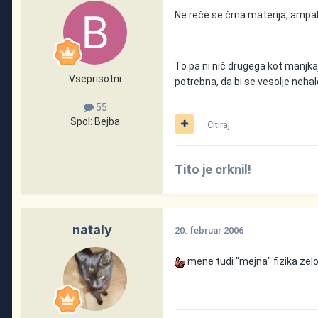
Ne reče se črna materija, amp
To pa ni nič drugega kot manjkaj
Vseprisotni
potrebna, da bi se vesolje nehalo 
55
Spol:
Bejba
Citiraj
Tito je crknil!
nataly
20. februar 2006
mene tudi "mejna" fizika zelo