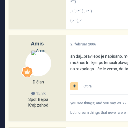
*´¨)
¸.•´¸.•*´¨) ¸.•*¨)
(¸.•´ (¸.•´
Amis
2. februar 2006
ah daj...prav lepo je napisano. m
možnosti....kjer potenciali plavaj
na razpolago....če le vemo, da to
D član
Citiraj
15,3k
Spol:
Bejba
you see things; and you say WHY?
Kraj:
zahod
but i dream things that never were