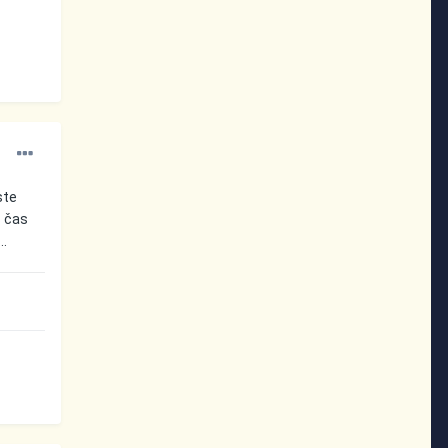
ste
s čas
..