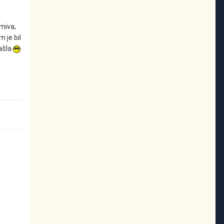
imiva,
 je bil
zašla