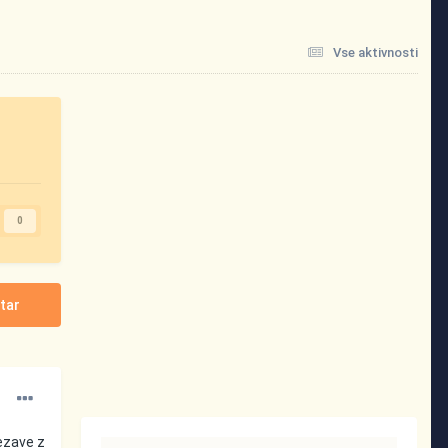
Vse aktivnosti
0
tar
vezave z