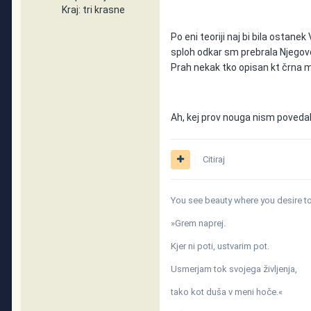
Kraj:
tri krasne
Po eni teoriji naj bi bila ostane
sploh odkar sm prebrala Njegovo
Prah nekak tko opisan kt črna ma
Ah, kej prov nouga nism poveda
Citiraj
You see beauty where you desire to 
»Grem naprej.
Kjer ni poti, ustvarim pot.
Usmerjam tok svojega življenja,
tako kot duša v meni hoče.«