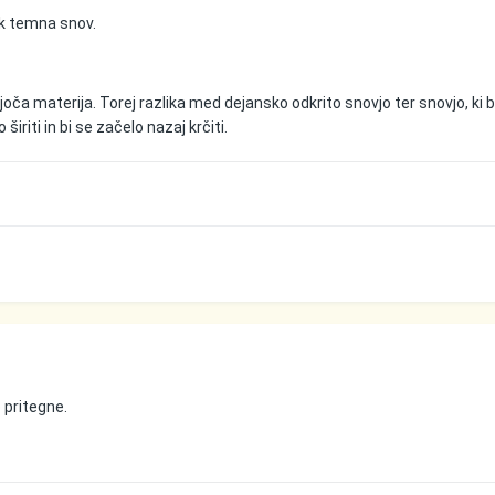
ak temna snov.
oča materija. Torej razlika med dejansko odkrito snovjo ter snovjo, ki bi
širiti in bi se začelo nazaj krčiti.
 pritegne.