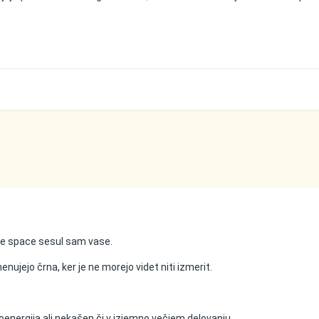
i se space sesul sam vase.
ujejo črna, ker je ne morejo videt niti izmerit.
bioenergija ali nekašen či v izjemno večjem delovanju.