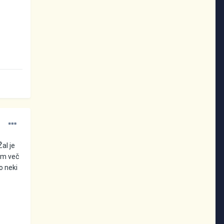
al je
ism več
o neki