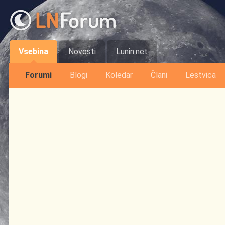
Vsebina
Novosti
Lunin.net
Forumi
Blogi
Koledar
Člani
Lestvica