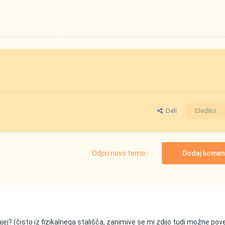
Deli
Sledilci
Odpri novo temo
Dodaj komen
 njej? (čisto iz fizikalnega stališča, zanimive se mi zdijo tudi možne po