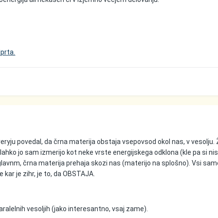
prta.
ryju povedal, da črna materija obstaja vsepovsod okol nas, v vesolju. Ž
, lahko jo sam izmerijo kot neke vrste energijskega odklona (kle pa si n
glavnm, črna materija prehaja skozi nas (materijo na splošno). Vsi sam
se kar je zihr, je to, da OBSTAJA.
 paralelnih vesoljih (jako interesantno, vsaj zame).