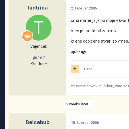
tantrica
2. februar 2006
crna materija je po moje v kvantn
men je tud to ful zanimivo..
kr ene odpicene stvari so vmes.
Vajenček
ajdek
167
Kraj:
lune
Citiraj
ce zacne clovek mijavkati, zato se
3 weeks later...
Belcebub
18. februar 2006