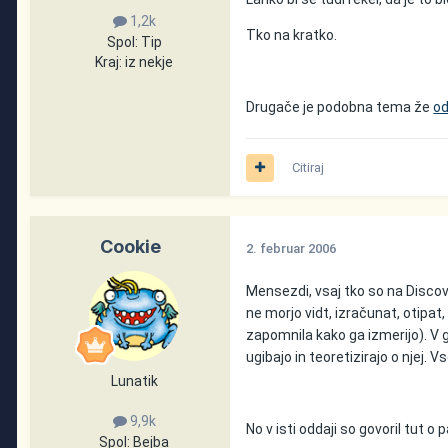
1,2k
Tko na kratko.
Spol:
Tip
Kraj:
iz nekje
Drugače je podobna tema že
od
Citiraj
Cookie
2. februar 2006
Mensezdi, vsaj tko so na Discove
ne morjo vidt, izračunat, otipat
zapomnila kako ga izmerijo). V 
ugibajo in teoretizirajo o njej. V
Lunatik
9,9k
No v isti oddaji so govoril tut o
Spol:
Bejba