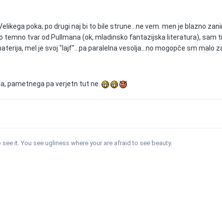
k Velikega poka, po drugi naj bi to bile strune...ne vem. men je blazno zan
 temno tvar od Pullmana (ok, mladinsko fantazijska literatura), sam tm
terija, mel je svoj "lajf"...pa paralelna vesolja...no mogopče sm malo 
la, pametnega pa verjetn tut ne.
see it. You see ugliness where your are afraid to see beauty.