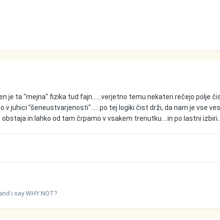
en je ta "mejna" fizika tud fajn......verjetno temu nekateri rečejo polje či
o v juhici "šeneustvarjenosti"......po tej logiki čist drži, da nam je vse ve
 obstaja in lahko od tam črpamo v vsakem trenutku....in po lastni izbiri..
; and i say WHY NOT?