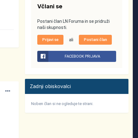
Včlani se
Postani član LN Foruma in se pridruži
naši skupnosti.
Prijavi se
ali
Postani član
FACEBOOK PRIJAVA
Zadnji obiskovalci
Noben član si ne ogleduje te strani.