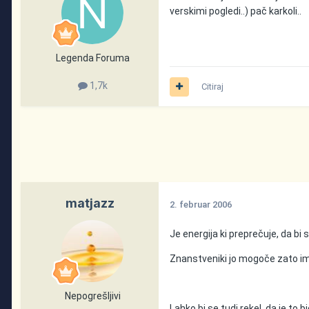
verskimi pogledi..) pač karkoli..
Legenda Foruma
1,7k
Citiraj
matjazz
2. februar 2006
Je energija ki preprečuje, da b
Znanstveniki jo mogoče zato imen
Nepogrešljivi
Lahko bi se tudi rekel, da je to 