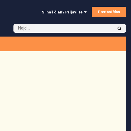
Postani član
Si naš član? Prijavi se