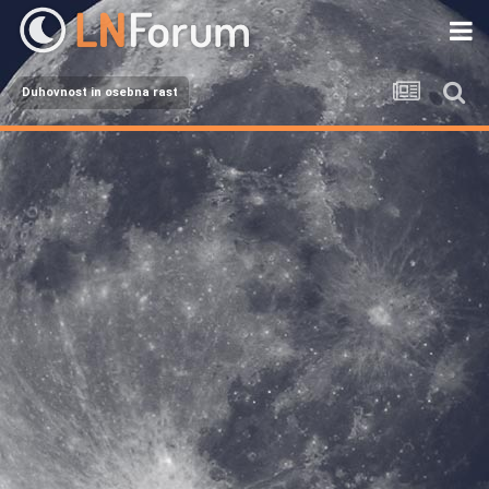
Duhovnost in osebna rast