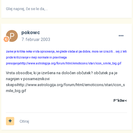
Glej naprej, če se le da,...
pokowc
7. februar 2003
zame je kritika neka vrsta opisovanja, ne glede slaba al pa dobra; mora se izraziti...sej z leti
pride kritiziranje v meji normale in pravilnega
presojanja
http://www.astrologija.org/forum/html/emoticons/stari/icon_smile_big.gif
Vrsta obsodbe, ki je izvršena na določen občutek? občutek pa je
nagnjen v posameznikovi
skepsi
http://www.astrologija.org/forum/html/emoticons/stari/icon_s
mile_big.gif
P°k0w<
Citiraj