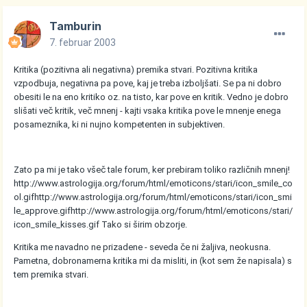
Tamburin
7. februar 2003
Kritika (pozitivna ali negativna) premika stvari. Pozitivna kritika
vzpodbuja, negativna pa pove, kaj je treba izboljšati. Se pa ni dobro
obesiti le na eno kritiko oz. na tisto, kar pove en kritik. Vedno je dobro
slišati več kritik, več mnenj - kajti vsaka kritika pove le mnenje enega
posameznika, ki ni nujno kompetenten in subjektiven.
Zato pa mi je tako všeč tale forum, ker prebiram toliko različnih mnenj!
http://www.astrologija.org/forum/html/emoticons/stari/icon_smile_co
ol.gif
http://www.astrologija.org/forum/html/emoticons/stari/icon_smi
le_approve.gif
http://www.astrologija.org/forum/html/emoticons/stari/
icon_smile_kisses.gif
Tako si širim obzorje.
Kritika me navadno ne prizadene - seveda če ni žaljiva, neokusna.
Pametna, dobronamerna kritika mi da misliti, in (kot sem že napisala) s
tem premika stvari.