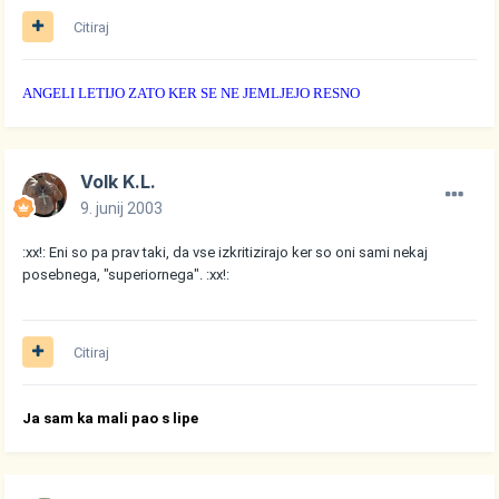
Citiraj
ANGELI LETIJO ZATO KER SE NE JEMLJEJO RESNO
Volk K.L.
9. junij 2003
:xx!: Eni so pa prav taki, da vse izkritizirajo ker so oni sami nekaj
posebnega, "superiornega". :xx!:
Citiraj
Ja sam ka mali pao s lipe