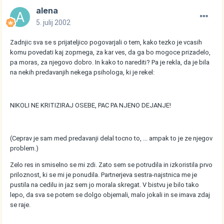
alena
5. julij 2002
Zadnjic sva se s prijateljico pogovarjali o tem, kako tezko je vcasih
komu povedati kaj zoprnega, za kar ves, da ga bo mogoce prizadelo,
pa moras, za njegovo dobro. In kako to narediti? Pa je rekla, da je bila
na nekih predavanjih nekega psihologa, ki je rekel:
NIKOLI NE KRITIZIRAJ OSEBE, PAC PA NJENO DEJANJE!
(Ceprav je sam med predavanji delal tocno to, ... ampak to je ze njegov
problem.)
Zelo res in smiselno se mi zdi. Zato sem se potrudila in izkoristila prvo
priloznost, ki se mi je ponudila. Partnerjeva sestra-najstnica me je
pustila na cedilu in jaz sem jo morala skregat. V bistvu je bilo tako
lepo, da sva se potem se dolgo objemali, malo jokali in se imava zdaj
se raje.