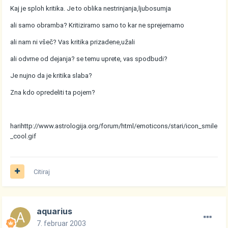
Kaj je sploh kritika. Je to oblika nestrinjanja,ljubosumja
ali samo obramba? Kritiziramo samo to kar ne sprejemamo
ali nam ni všeč? Vas kritika prizadene,užali
ali odvrne od dejanja? se temu uprete, vas spodbudi?
Je nujno da je kritika slaba?
Zna kdo opredeliti ta pojem?
hari
http://www.astrologija.org/forum/html/emoticons/stari/icon_smile
_cool.gif
Citiraj
aquarius
7. februar 2003