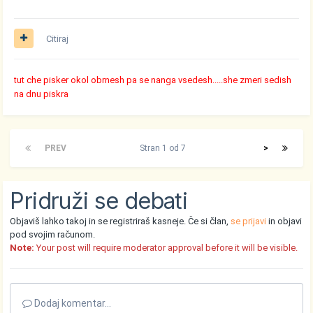
Citiraj
tut che pisker okol obrnesh pa se nanga vsedesh.....she zmeri sedish
na dnu piskra
PREV
Stran 1 od 7
>
Pridruži se debati
Objaviš lahko takoj in se registriraš kasneje. Če si član,
se prijavi
in objavi
pod svojim računom.
Note:
Your post will require moderator approval before it will be visible.
Dodaj komentar...