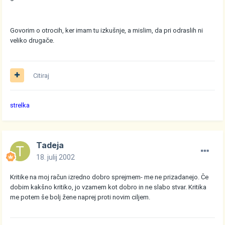
Govorim o otrocih, ker imam tu izkušnje, a mislim, da pri odraslih ni
veliko drugače.
Citiraj
strelka
Tadeja
18. julij 2002
Kritike na moj račun izredno dobro sprejmem- me ne prizadanejo. Če
dobim kakšno kritiko, jo vzamem kot dobro in ne slabo stvar. Kritika
me potem še bolj žene naprej proti novim ciljem.