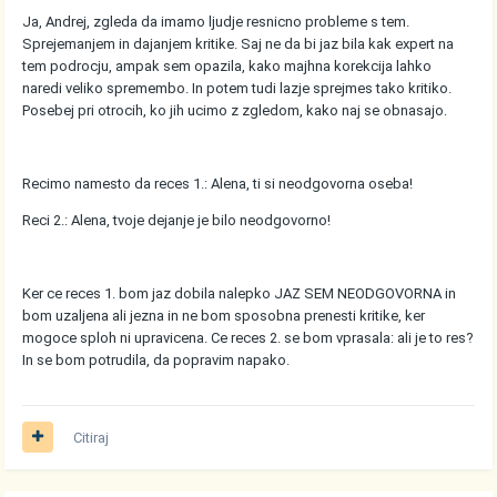
Ja, Andrej, zgleda da imamo ljudje resnicno probleme s tem.
Sprejemanjem in dajanjem kritike. Saj ne da bi jaz bila kak expert na
tem podrocju, ampak sem opazila, kako majhna korekcija lahko
naredi veliko spremembo. In potem tudi lazje sprejmes tako kritiko.
Posebej pri otrocih, ko jih ucimo z zgledom, kako naj se obnasajo.
Recimo namesto da reces 1.: Alena, ti si neodgovorna oseba!
Reci 2.: Alena, tvoje dejanje je bilo neodgovorno!
Ker ce reces 1. bom jaz dobila nalepko JAZ SEM NEODGOVORNA in
bom uzaljena ali jezna in ne bom sposobna prenesti kritike, ker
mogoce sploh ni upravicena. Ce reces 2. se bom vprasala: ali je to res?
In se bom potrudila, da popravim napako.
Citiraj