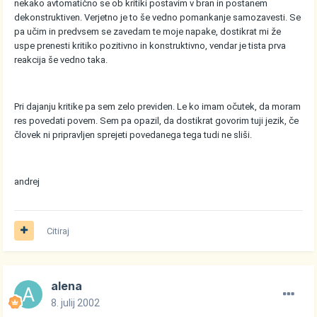
nekako avtomatično se ob kritiki postavim v bran in postanem
dekonstruktiven. Verjetno je to še vedno pomankanje samozavesti. Se
pa učim in predvsem se zavedam te moje napake, dostikrat mi že
uspe prenesti kritiko pozitivno in konstruktivno, vendar je tista prva
reakcija še vedno taka.
Pri dajanju kritike pa sem zelo previden. Le ko imam očutek, da moram
res povedati povem. Sem pa opazil, da dostikrat govorim tuji jezik, če
človek ni pripravljen sprejeti povedanega tega tudi ne sliši.
andrej
Citiraj
alena
8. julij 2002