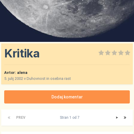
Kritika
Avtor:
alena
5. julij 2002
v
Duhovnost in osebna rast
Dodaj komentar
PREV
Stran 1 od 7
>