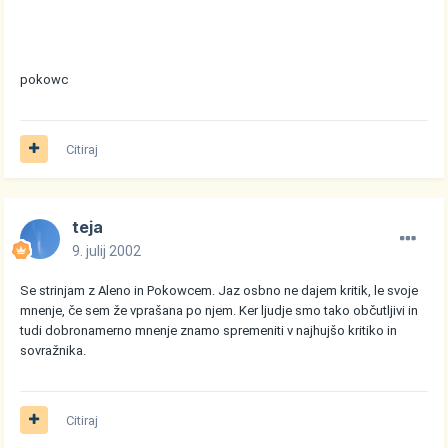
pokowc
Citiraj
teja
9. julij 2002
Se strinjam z Aleno in Pokowcem. Jaz osbno ne dajem kritik, le svoje
mnenje, če sem že vprašana po njem. Ker ljudje smo tako občutljivi in
tudi dobronamerno mnenje znamo spremeniti v najhujšo kritiko in
sovražnika.
Citiraj