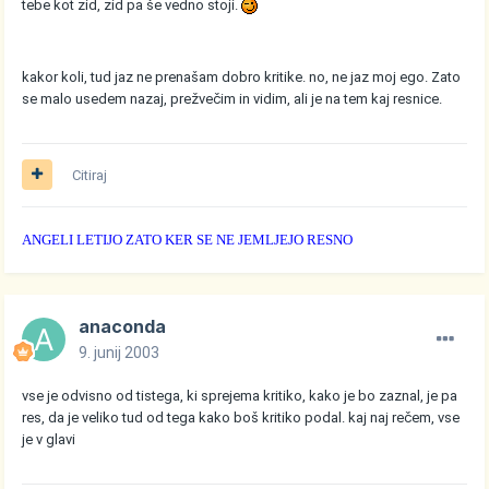
tebe kot zid, zid pa še vedno stoji.
kakor koli, tud jaz ne prenašam dobro kritike. no, ne jaz moj ego. Zato
se malo usedem nazaj, prežvečim in vidim, ali je na tem kaj resnice.
Citiraj
ANGELI LETIJO ZATO KER SE NE JEMLJEJO RESNO
anaconda
9. junij 2003
vse je odvisno od tistega, ki sprejema kritiko, kako je bo zaznal, je pa
res, da je veliko tud od tega kako boš kritiko podal. kaj naj rečem, vse
je v glavi