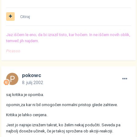
Citiraj
Jaz iščem le eno; da bi izrazil tisto, kar hočem. In ne iščem novih oblik,
temveč jih najdem.
Picasso
pokowc
8. julij 2002
saj kritika je opomba.
opomin,za kar ni bil omogočen normalni pristop glede zahteve.
Kritika je lahko cenjena.
Jest jo najraje izražem takrat, ko želim nekaj podučiti. Seveda pa
najbolj doseže učinek, če je takoj sprožena ob akciji-reakciji.