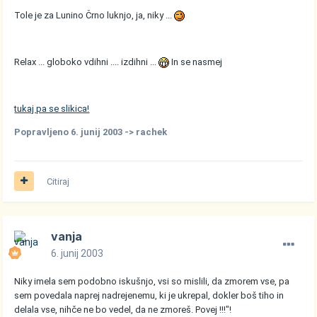
Tole je za Lunino Črno luknjo, ja, niky ...
Relax ... globoko vdihni .... izdihni ...
In se nasmej
tukaj pa se slikica!
Popravljeno
6. junij 2003
-> rachek
Citiraj
vanja
6. junij 2003
Niky imela sem podobno iskušnjo, vsi so mislili, da zmorem vse, pa
sem povedala naprej nadrejenemu, ki je ukrepal, dokler boš tiho in
delala vse, nihče ne bo vedel, da ne zmoreš. Povej !!!"!