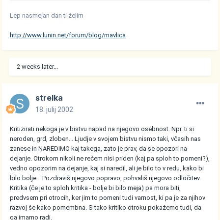
Lep nasmejan dan ti želim
http://www.lunin.net/forum/blog/mavlica
2 weeks later...
strelka
18. julij 2002
Kritizirati nekoga je v bistvu napad na njegovo osebnost. Npr. ti si
neroden, grd, zloben... Ljudje v svojem bistvu nismo taki, včasih nas
zanese in NAREDIMO kaj takega, zato je prav, da se opozori na
dejanje. Otrokom nikoli ne rečem nisi priden (kaj pa sploh to pomeni?),
vedno opozorim na dejanje, kaj si naredil, ali je bilo to v redu, kako bi
bilo bolje... Pozdraviš njegovo popravo, pohvališ njegovo odločitev.
Kritika (če je to sploh kritika - bolje bi bilo meja) pa mora biti,
predvsem pri otrocih, ker jim to pomeni tudi varnost, ki pa je za njihov
razvoj še kako pomembna. S tako kritiko otroku pokažemo tudi, da
ga imamo radi.