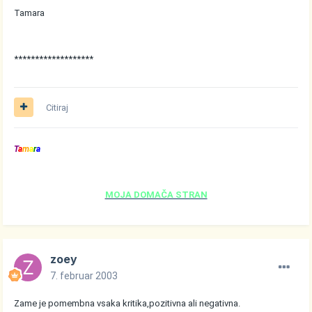
Tamara
*******************
Citiraj
T
a
m
a
r
a
MOJA DOMAČA STRAN
zoey
7. februar 2003
Zame je pomembna vsaka kritika,pozitivna ali negativna.