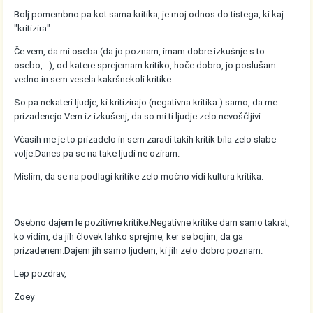
Bolj pomembno pa kot sama kritika, je moj odnos do tistega, ki kaj
"kritizira".
Če vem, da mi oseba (da jo poznam, imam dobre izkušnje s to
osebo,...), od katere sprejemam kritiko, hoče dobro, jo poslušam
vedno in sem vesela kakršnekoli kritike.
So pa nekateri ljudje, ki kritizirajo (negativna kritika ) samo, da me
prizadenejo.Vem iz izkušenj, da so mi ti ljudje zelo nevoščljivi.
Včasih me je to prizadelo in sem zaradi takih kritik bila zelo slabe
volje.Danes pa se na take ljudi ne oziram.
Mislim, da se na podlagi kritike zelo močno vidi kultura kritika.
Osebno dajem le pozitivne kritike.Negativne kritike dam samo takrat,
ko vidim, da jih človek lahko sprejme, ker se bojim, da ga
prizadenem.Dajem jih samo ljudem, ki jih zelo dobro poznam.
Lep pozdrav,
Zoey