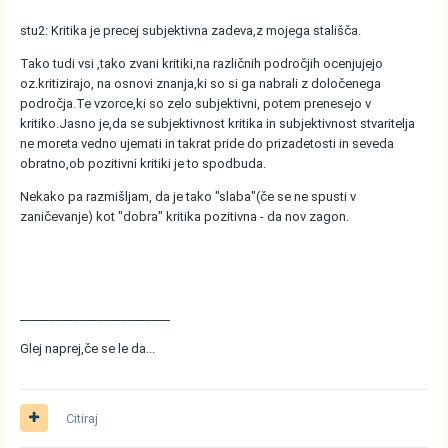
stu2: Kritika je precej subjektivna zadeva,z mojega stališča.
Tako tudi vsi ,tako zvani kritiki,na različnih področjih ocenjujejo
oz.kritizirajo, na osnovi znanja,ki so si ga nabrali z določenega
področja.Te vzorce,ki so zelo subjektivni, potem prenesejo v
kritiko.Jasno je,da se subjektivnost kritika in subjektivnost stvaritelja
ne moreta vedno ujemati in takrat pride do prizadetosti in seveda
obratno,ob pozitivni kritiki je to spodbuda.
Nekako pa razmišljam, da je tako "slaba"(če se ne spusti v
zaničevanje) kot "dobra" kritika pozitivna - da nov zagon.
_________________________
Glej naprej,če se le da...
Citiraj