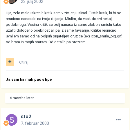
23. julij 2002
Hja, zelo malo iskrenih kritik sem v zivljenju slisal. Tistih kritik, ki bi se
resnicno nanasale na tvoja dejanja. Mislim, da vsak dozivi nekaj
podobnega. Vecina kritik se bolj nanasa iz same zlobe v smislu kako
uzaliti doloceno osebnost ali pa iz same favsarije. Kritike resnicno
jemljem samo od najboljsih prijateljev, druzice (ex)
icon_smile_big.gif
,
od brata in mojih starsev. Od ostalih pa prezrem.
Citiraj
Ja sam ka mali pao s lipe
6 months later...
stu2
7. februar 2003