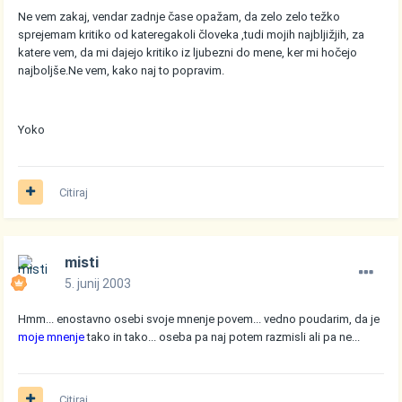
Ne vem zakaj, vendar zadnje čase opažam, da zelo zelo težko
sprejemam kritiko od kateregakoli človeka ,tudi mojih najbljižjih, za
katere vem, da mi dajejo kritiko iz ljubezni do mene, ker mi hočejo
najboljše.Ne vem, kako naj to popravim.
Yoko
Citiraj
misti
5. junij 2003
Hmm... enostavno osebi svoje mnenje povem... vedno poudarim, da je
moje mnenje
tako in tako... oseba pa naj potem razmisli ali pa ne...
Citiraj