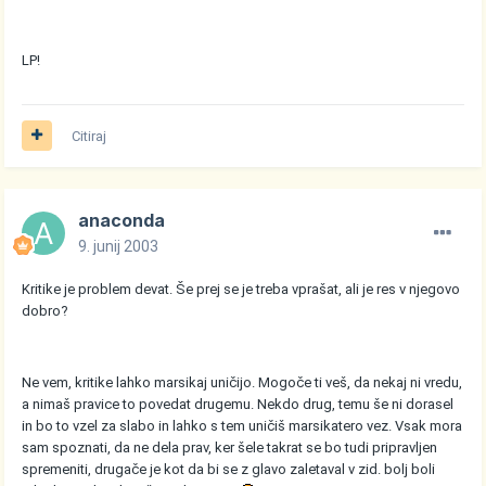
LP!
Citiraj
anaconda
9. junij 2003
Kritike je problem devat. Še prej se je treba vprašat, ali je res v njegovo
dobro?
Ne vem, kritike lahko marsikaj uničijo. Mogoče ti veš, da nekaj ni vredu,
a nimaš pravice to povedat drugemu. Nekdo drug, temu še ni dorasel
in bo to vzel za slabo in lahko s tem uničiš marsikatero vez. Vsak mora
sam spoznati, da ne dela prav, ker šele takrat se bo tudi pripravljen
spremeniti, drugače je kot da bi se z glavo zaletaval v zid. bolj boli