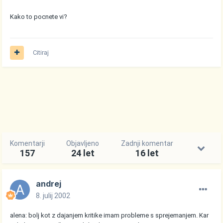
Kako to pocnete vi?
Citiraj
Komentarji
Objavljeno
Zadnji komentar
157
24 let
16 let
andrej
8. julij 2002
alena: bolj kot z dajanjem kritike imam probleme s sprejemanjem. Kar