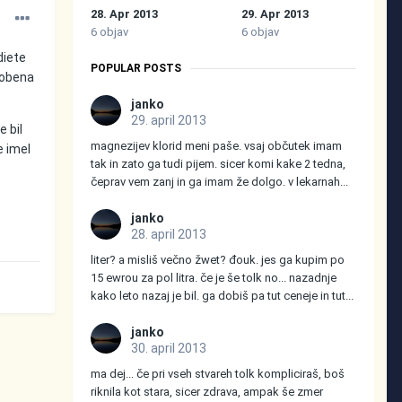
28. Apr 2013
29. Apr 2013
6 objav
6 objav
diete
POPULAR POSTS
.Nobena
janko
29. april 2013
e bil
magnezijev klorid meni paše. vsaj občutek imam
e imel
tak in zato ga tudi pijem. sicer komi kake 2 tedna,
čeprav vem zanj in ga imam že dolgo. v lekarnah...
janko
28. april 2013
liter? a misliš večno žwet? đouk. jes ga kupim po
15 ewrou za pol litra. če je še tolk no... nazadnje
kako leto nazaj je bil. ga dobiš pa tut ceneje in tut...
janko
30. april 2013
ma dej... če pri vseh stvareh tolk kompliciraš, boš
riknila kot stara, sicer zdrava, ampak še zmer