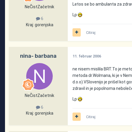
Letos se bo ambulanta za zdravlje
NeČistZačetnik
Lp
6
Kraj:
gorenjska
Citiraj
nina- barbana
11. februar 2006
ne nisem mislila BRT.To je metod
metoda dr.Wolmana, ki je v Nem
d.o.o).VSlovenijo je prišel kot g
zdravil in je popolnoma neboleče.
NeČistZačetnik
Lp
6
Kraj:
gorenjska
Citiraj