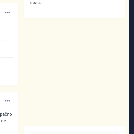
devica...
apačno
r ne