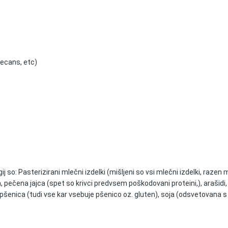
ecans, etc)
gij so: Pasterizirani mlečni izdelki (mišljeni so vsi mlečni izdelki, razen 
 pečena jajca (spet so krivci predvsem poškodovani proteini,), arašidi,
t, pšenica (tudi vse kar vsebuje pšenico oz. gluten), soja (odsvetovana s