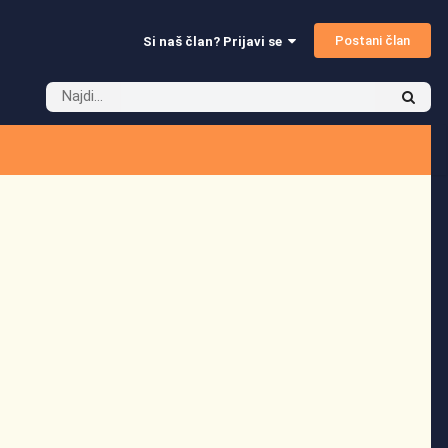
Postani član
Si naš član? Prijavi se