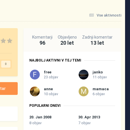
Vse aktivnosti
Komentarji
Objavljeno
Zadnji komentar
96
20 let
13 let
NAJBOLJ AKTIVNI V TEJ TEMI
0
free
janko
23 objav
11 objav
tar
anne
mamaca
10 objav
6 objav
POPULARNI DNEVI
20. Jan 2008
30. Apr 2013
8 objav
7 objav