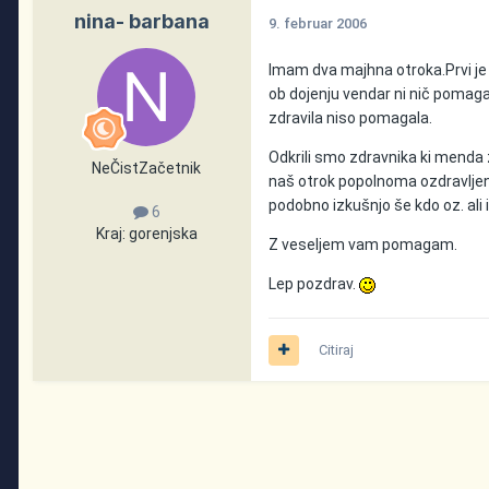
nina- barbana
9. februar 2006
Imam dva majhna otroka.Prvi je b
ob dojenju vendar ni nič pomaga
zdravila niso pomagala.
Odkrili smo zdravnika ki menda 
NeČistZačetnik
naš otrok popolnoma ozdravljen,b
podobno izkušnjo še kdo oz. ali 
6
Kraj:
gorenjska
Z veseljem vam pomagam.
Lep pozdrav.
Citiraj