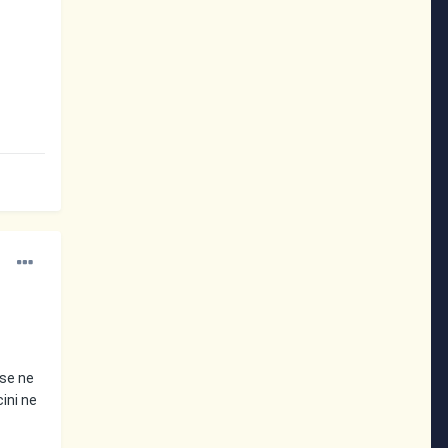
 se ne
cini ne