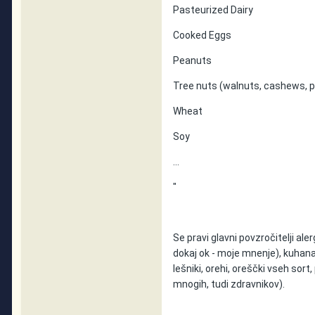
Pasteurized Dairy
Cooked Eggs
Peanuts
Tree nuts (walnuts, cashews, p
Wheat
Soy
...
"
Se pravi glavni povzročitelji aler
dokaj ok - moje mnenje), kuhana,
lešniki, orehi, oreščki vseh sor
mnogih, tudi zdravnikov).