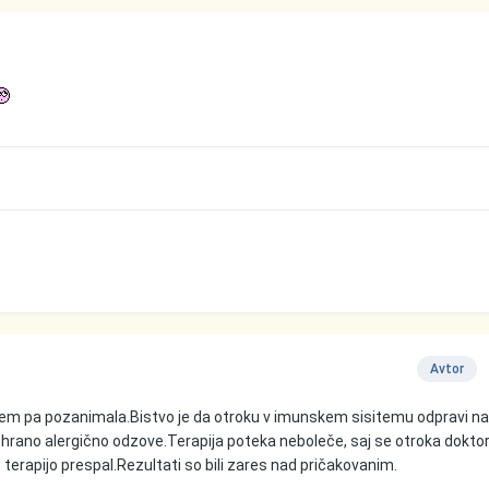
Avtor
em pa pozanimala.Bistvo je da otroku v imunskem sisitemu odpravi n
a hrano alergično odzove.Terapija poteka neboleče, saj se otroka dokto
terapijo prespal.Rezultati so bili zares nad pričakovanim.