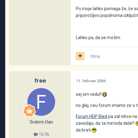
Po moje lahko pomaga že, če s
priporočljivo popolnoma izključi
Lahko pa, da se motim.
Citiraj
free
11. februar 2006
sej sm vedu!!
no glej, ceu forum imamo ze o t
Forum HDP Bled
pa zal nihce ne
Srebrni član
zavedajo, da ta metoda dela!?
da brati
16,9k