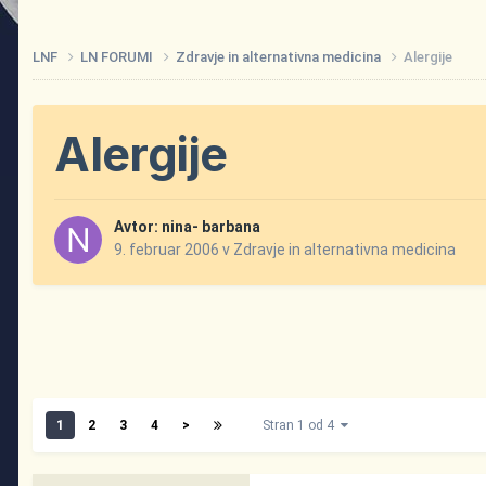
LNF
LN FORUMI
Zdravje in alternativna medicina
Alergije
Alergije
Avtor:
nina- barbana
9. februar 2006
v
Zdravje in alternativna medicina
1
2
3
4
>
Stran 1 od 4