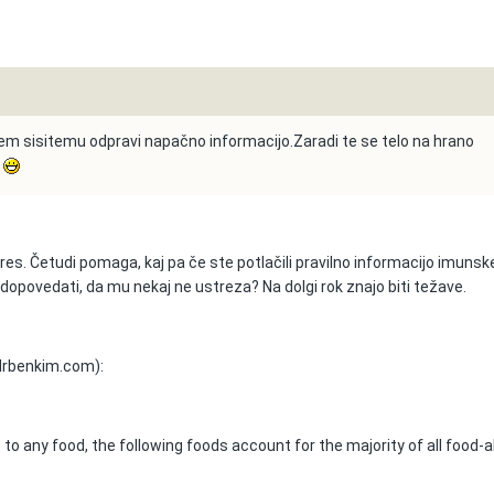
kem sisitemu odpravi napačno informacijo.Zaradi te se telo na hrano
p
lo res. Četudi pomaga, kaj pa če ste potlačili pravilno informacijo imuns
dopovedati, da mu nekaj ne ustreza? Na dolgi rok znajo biti težave.
drbenkim.com):
 to any food, the following foods account for the majority of all food-a