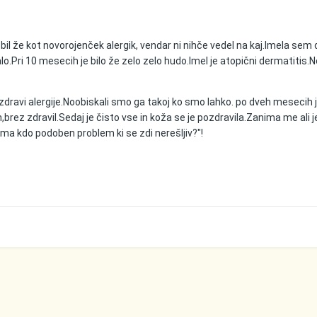
il že kot novorojenček alergik, vendar ni nihče vedel na kaj.Imela sem 
lo.Pri 10 mesecih je bilo že zelo zelo hudo.Imel je atopični dermatitis
zdravi alergije.Noobiskali smo ga takoj ko smo lahko. po dveh mesecih j
rez zdravil.Sedaj je čisto vse in koža se je pozdravila.Zanima me ali j
ima kdo podoben problem ki se zdi nerešljiv?"!