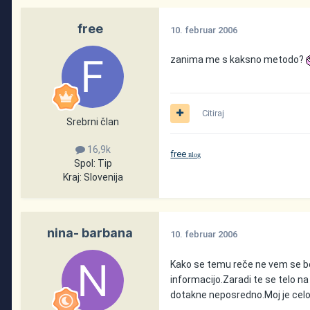
free
10. februar 2006
zanima me s kaksno metodo?
Citiraj
Srebrni član
16,9k
free
log
B
Spol:
Tip
Kraj:
Slovenija
nina- barbana
10. februar 2006
Kako se temu reče ne vem se b
informacijo.Zaradi te se telo n
dotakne neposredno.Moj je celo 