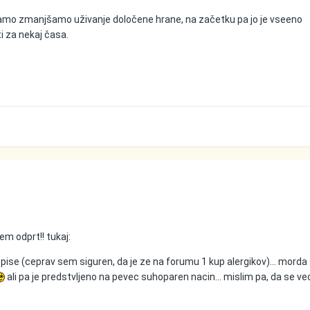
amo zmanjšamo uživanje določene hrane, na začetku pa jo je vseeno
ti za nekaj časa.
em odprt!! tukaj:
 pise (ceprav sem siguren, da je ze na forumu 1 kup alergikov)... morda
ali pa je predstvljeno na pevec suhoparen nacin... mislim pa, da se ve