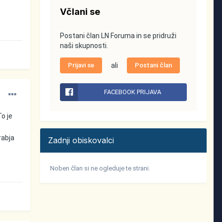
Včlani se
Postani član LN Foruma in se pridruži
naši skupnosti.
Prijavi se
ali
Postani član
FACEBOOK PRIJAVA
To je
rabja
Zadnji obiskovalci
Noben član si ne ogleduje te strani.