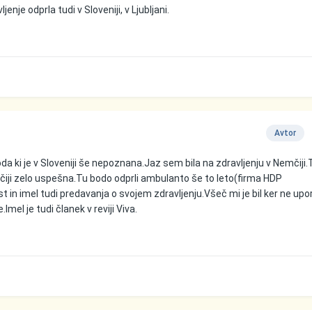
nje odprla tudi v Sloveniji, v Ljubljani.
Avtor
a ki je v Sloveniji še nepoznana.Jaz sem bila na zdravljenju v Nemčiji.
čiji zelo uspešna.Tu bodo odprli ambulanto še to leto(firma HDP
ost in imel tudi predavanja o svojem zdravljenju.Všeč mi je bil ker ne upo
Imel je tudi članek v reviji Viva.