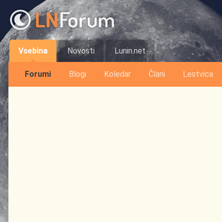
Vsebina
Novosti
Lunin.net
Forumi
Blogi
Koledar
Člani
Lestvica