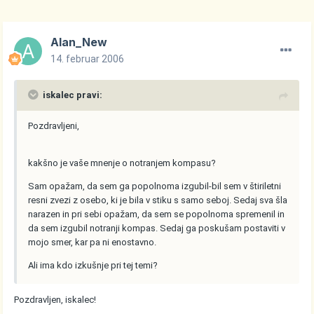
Alan_New
14. februar 2006
iskalec pravi:
Pozdravljeni,
kakšno je vaše mnenje o notranjem kompasu?
Sam opažam, da sem ga popolnoma izgubil-bil sem v štiriletni
resni zvezi z osebo, ki je bila v stiku s samo seboj. Sedaj sva šla
narazen in pri sebi opažam, da sem se popolnoma spremenil in
da sem izgubil notranji kompas. Sedaj ga poskušam postaviti v
mojo smer, kar pa ni enostavno.
Ali ima kdo izkušnje pri tej temi?
Pozdravljen, iskalec!