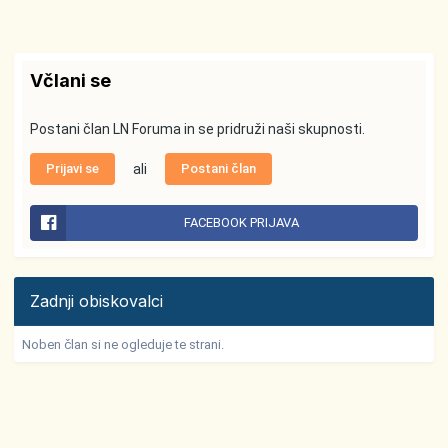
Včlani se
Postani član LN Foruma in se pridruži naši skupnosti.
Prijavi se
ali
Postani član
FACEBOOK PRIJAVA
Zadnji obiskovalci
Noben član si ne ogleduje te strani.