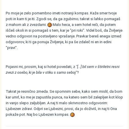
Po moje je zelo pomembno imeti notranji kompas. Kaže smer tvoje
poti in kam ti je iti. Zgodi se, da ga zgubimo; takrat si lahko pomagaš
z mahom ali z zvezdami.
Malo heca, a sem hotel reči, da potem
iščeš okoli in si pomagaš s tem, kar je "pri roki". Videl boš, da Življenje
vedno odgovori na postavljeno vprašanje. Pravkar bereš enega izmed
odgovorov, ki ti ga ponuja Življenje, ki pa še zdaleč ni en in edini
"pravi".
Pojasni mi, prosim, kaj si hotel povedati, z
"[...] bil sem v štiriletni resni
zvezi z osebo, ki je bila v stiku s samo seboj"
?
Takrat je resnično zmeda. Se spomnim sebe, kako sem mislil, da bom
kar umrl, ko me je zapustila punca, na katero sem bil zalepljen kot klop
in vanjo slepo zaljubljen. A naj ti malo skrivnostno odgovorim:
Ljubezen zdravi. Odpri se Ljubezni, prosi, da jo doživiš, in naj ti Ona
pokaže pot. Naj bo Ljubezen kompas.