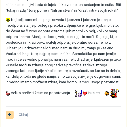
nista zanemarljivi, toda deluješ lahko vedno le v sedanjem trenutku. Biti
"tukaj in zdaj" torej pomeni "biti pri stvari" in "držati niti v svojih rokah".
Najbolj pomembna pa je seveda Ljubezen-Ljubezen je stanje
neodpora, stanje prostega pretoka življenjske energije. Ljubimo tisto,
do česar ne čutimo odpora oziroma ljubimo toliko bolj, kolikor manj
odpora imamo. Manj je odpora, več je energije in moči. Sojenje, ki je
posledica in hkrati povzročitelj odpora, je obratno sorazmerno z
ljubeznijo.Podzavest ne loči med nami in drugimi, zanjo je vse eno.
Vsaka kritika je torej najprej samokritika. Samokritika pa nam jemlje
moč in če se vedno ponavlja, nam vzame tudi zdravje. Ljubezen je tako
vir naše moči in zdravja, torej nadvse praktična zadeva. Iz tega
zornega kota nas ljudje nikoli ne morejo razočarati; so kar so in delajo,
kar delajo, toda ne glede nanje, smo za svoje življenje odgovorni sami.
In vedno imamo možnost izbire, kam bomo usmerili svojo pozornost.
Veliko sreče ti želim na popotovanju.....
iskalec.....
Citiraj