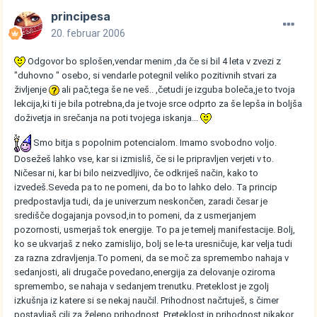
principesa
20. februar 2006
Odgovor bo splošen,vendar menim ,da če si bil 4 leta v zvezi z
"duhovno " osebo, si vendarle potegnil veliko pozitivnih stvari za
življenje
ali pač,tega še ne veš.. ,četudi je izguba boleča,je to tvoja
lekcija,ki ti je bila potrebna,da je tvoje srce odprto za še lepša in boljša
doživetja in srečanja na poti tvojega iskanja...
Smo bitja s popolnim potencialom. Imamo svobodno voljo.
Dosežeš lahko vse, kar si izmisliš, če si le pripravljen verjeti v to.
Ničesar ni, kar bi bilo neizvedljivo, če odkriješ način, kako to
izvedeš.Seveda pa to ne pomeni, da bo to lahko delo. Ta princip
predpostavlja tudi, da je univerzum neskončen, zaradi česar je
središče dogajanja povsod,in to pomeni, da z usmerjanjem
pozornosti, usmerjaš tok energije. To pa je temelj manifestacije. Bolj,
ko se ukvarjaš z neko zamislijo, bolj se le-ta uresničuje, kar velja tudi
za razna zdravljenja.To pomeni, da se moč za spremembo nahaja v
sedanjosti, ali drugače povedano,energija za delovanje oziroma
spremembo, se nahaja v sedanjem trenutku. Preteklost je zgolj
izkušnja iz katere si se nekaj naučil. Prihodnost načrtuješ, s čimer
postavljaš cilj za želeno prihodnost. Preteklost in prihodnost nikakor