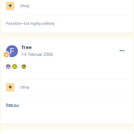
Citiraj
Possible—but highly unlikely.
free
14. februar 2006
...
Citiraj
free
log
B