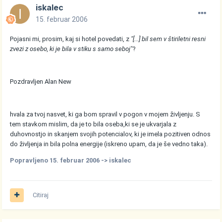
iskalec
15. februar 2006
Pojasni mi, prosim, kaj si hotel povedati, z
"[...] bil sem v štiriletni resni
zvezi z osebo, ki je bila v stiku s samo seboj"
?
Pozdravljen Alan New
hvala za tvoj nasvet, ki ga bom spravil v pogon v mojem življenju. S
tem stavkom mislim, da je to bila oseba,ki se je ukvarjala z
duhovnostjo in skanjem svojih potencialov, ki je imela pozitiven odnos
do življenja in bila polna energije (iskreno upam, da je še vedno taka).
Popravljeno
15. februar 2006
-> iskalec
Citiraj