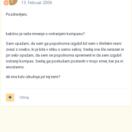
13. februar 2006
Pozdravljeni,
kakšno je vaše mnenje o notranjem kompasu?
Sam opažam, da sem ga popolnoma izgubil-bil sem v štiriletni resni
zvezi z osebo, ki je bila v stiku s samo seboj. Sedaj sva šla narazen in
pri sebi opažam, da sem se popolnoma spremenil in da sem izgubil
notranji kompas. Sedaj ga poskušam postaviti v mojo smer, kar pa ni
enostavno.
Ali ima kdo izkušnje pri tej temi?
Citiraj