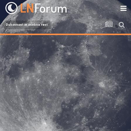
Duhovnost in osebna rast