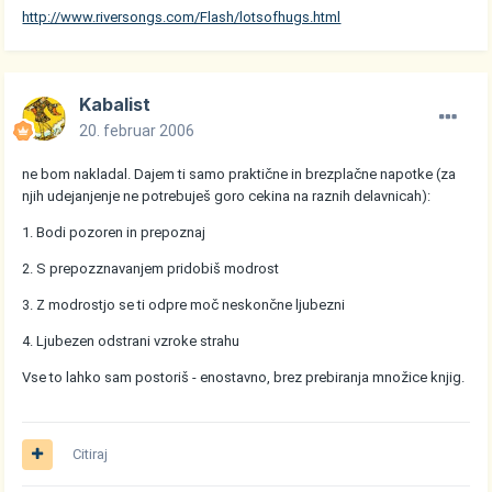
http://www.riversongs.com/Flash/lotsofhugs.html
Kabalist
20. februar 2006
ne bom nakladal. Dajem ti samo praktične in brezplačne napotke (za
njih udejanjenje ne potrebuješ goro cekina na raznih delavnicah):
1. Bodi pozoren in prepoznaj
2. S prepozznavanjem pridobiš modrost
3. Z modrostjo se ti odpre moč neskončne ljubezni
4. Ljubezen odstrani vzroke strahu
Vse to lahko sam postoriš - enostavno, brez prebiranja množice knjig.
Citiraj