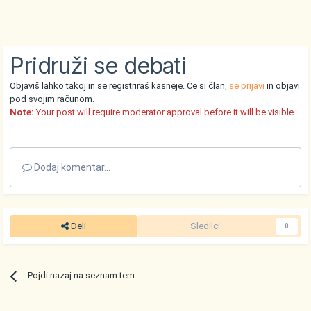
Pridruži se debati
Objaviš lahko takoj in se registriraš kasneje. Če si član,
se prijavi
in objavi
pod svojim računom.
Note:
Your post will require moderator approval before it will be visible.
Dodaj komentar...
Deli
Sledilci
0
Pojdi nazaj na seznam tem