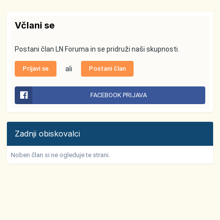
Včlani se
Postani član LN Foruma in se pridruži naši skupnosti.
Prijavi se
ali
Postani član
FACEBOOK PRIJAVA
Zadnji obiskovalci
Noben član si ne ogleduje te strani.