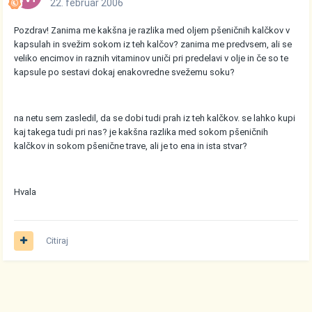
22. februar 2006
Pozdrav! Zanima me kakšna je razlika med oljem pšeničnih kalčkov v
kapsulah in svežim sokom iz teh kalčov? zanima me predvsem, ali se
veliko encimov in raznih vitaminov uniči pri predelavi v olje in če so te
kapsule po sestavi dokaj enakovredne svežemu soku?
na netu sem zasledil, da se dobi tudi prah iz teh kalčkov. se lahko kupi
kaj takega tudi pri nas? je kakšna razlika med sokom pšeničnih
kalčkov in sokom pšenične trave, ali je to ena in ista stvar?
Hvala
Citiraj