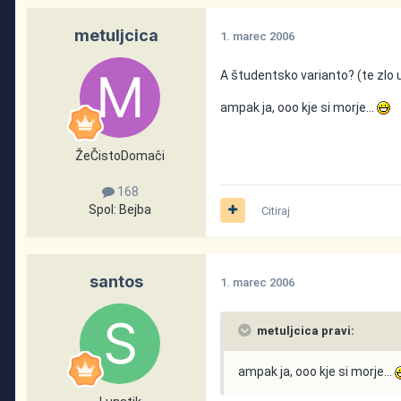
metuljcica
1. marec 2006
A študentsko varianto? (te zlo ug
ampak ja, ooo kje si morje...
ŽeČistoDomači
168
Spol:
Bejba
Citiraj
santos
1. marec 2006
metuljcica pravi:
ampak ja, ooo kje si morje...