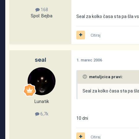
168
Spol:
Bejba
Seal za kolko časa sta pa šla v
Citiraj
seal
1. marec 2006
metuljcica pravi:
Seal za kolko časa sta pa šl
Lunatik
6,7k
10 dni
Citiraj