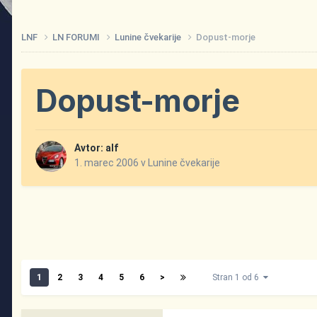
LNF
LN FORUMI
Lunine čvekarije
Dopust-morje
Dopust-morje
Avtor:
alf
1. marec 2006
v
Lunine čvekarije
1
2
3
4
5
6
>
Stran 1 od 6