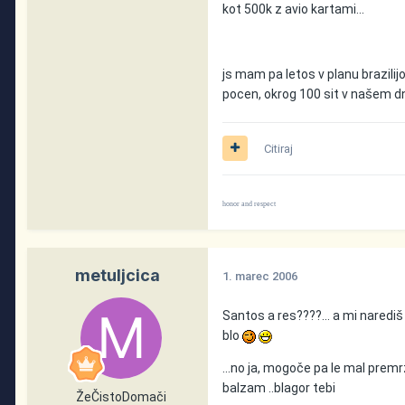
kot 500k z avio kartami...
js mam pa letos v planu brazilijo
pocen, okrog 100 sit v našem d
Citiraj
honor and respect
metuljcica
1. marec 2006
Santos a res????... a mi narediš
blo
...no ja, mogoče pa le mal premr
balzam ..blagor tebi
ŽeČistoDomači