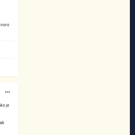
o noro
ako je
kak