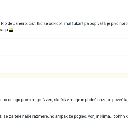
 Rio de Janeiro, čist tko se odklopt, mal fukart pa popivat k je pivo nor
narju
 eno uslugo prosim...greš ven, skočiš v morje in prideš nazaj in poveš k
zl še za tele naše razmere..no ampak že pogled, vonj in klima....oohhh 