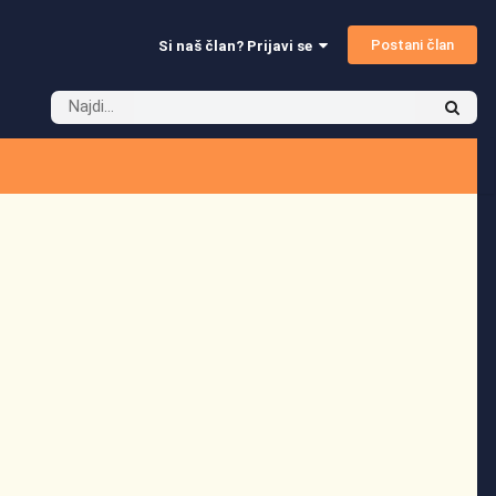
Postani član
Si naš član? Prijavi se