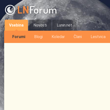
Vsebina
Novosti
Lunin.net
Forumi
Blogi
Koledar
Člani
Lestvica