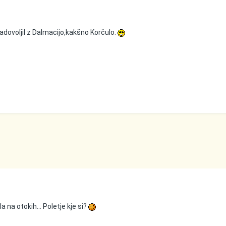
adovoljil z Dalmacijo,kakšno Korčulo.
la na otokih... Poletje kje si?