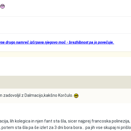
 vse drugo namreč izčrpava njegovo moč - brezhibnost pa jo povečuje.
m zadovoljil z Dalmacijo,kakšno Korčulo.
cija, lih kolegica in njen fant sta šla, sicer najprej francoska polinezija
em sta šla pa še izlet za 3 dni bora bora... pa jih vse skupaj ni prišl