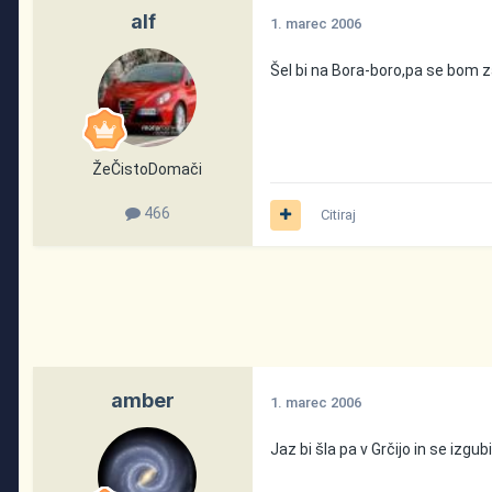
alf
1. marec 2006
Šel bi na Bora-boro,pa se bom z
ŽeČistoDomači
466
Citiraj
amber
1. marec 2006
Jaz bi šla pa v Grčijo in se izgubi