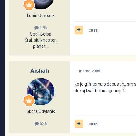
Lunin Odvisnik
1,9k
Citiraj
Spol:
Bejba
Kraj:
skrivnosten
planet...
Aishah
1. marec 2006
ko je glih tema o dopustih.. sm
dokaj kvalitetno agencijo?
SkorajOdvisnik
526
Citiraj