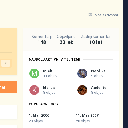
Vse aktivnosti
Komentarji
Objavljeno
Zadnji komentar
148
20 let
10 let
NAJBOLJ AKTIVNI V TEJ TEMI
0
Mick
Nordika
11 objav
9 objav
tar
klarus
Audente
8 objav
8 objav
POPULARNI DNEVI
1. Mar 2006
11. Mar 2007
23 objav
20 objav