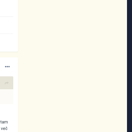
, tam
o več