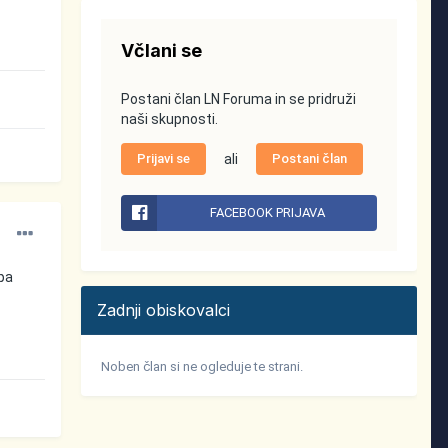
Včlani se
Postani član LN Foruma in se pridruži
naši skupnosti.
Prijavi se
ali
Postani član
FACEBOOK PRIJAVA
 pa
Zadnji obiskovalci
Noben član si ne ogleduje te strani.