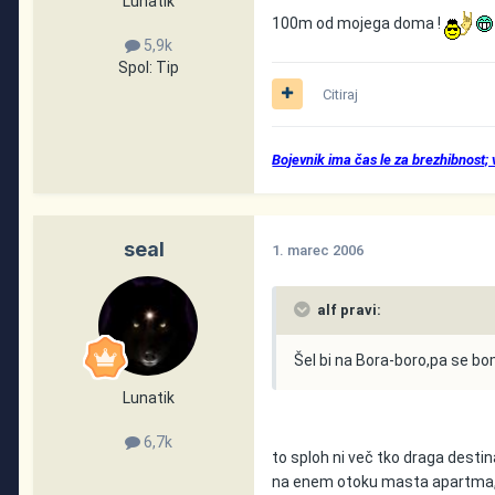
Lunatik
100m od mojega doma !
5,9k
Spol:
Tip
Citiraj
Bojevnik ima čas le za brezhibnost;
seal
1. marec 2006
alf pravi:
Šel bi na Bora-boro,pa se bo
Lunatik
6,7k
to sploh ni več tko draga destina
na enem otoku masta apartma, pot