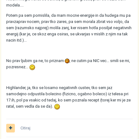
modela....
Potem pa sem pomislila, da mam mocne energije in da hudega mu pa
pravzaprav nocem, prav tko zares, pa sem morala zbrat vso voljo, da
sem (razumsko najprej) molila zanj, ker nisem hotla posiljat negativnih
energij (kar je, ce skoz enga osiras, se ukvarjas v mislih z njim na tak
nacin itd.)...
No prav ljubim ga ne, to priznam
, ne cutim pa NIC vec... smili se mi,
pozresnez...
Highlander, ja, tko se losamo negativnih custev, tko sem jaz
samodejno odpustila bolecino (fizicno, ogabno boleco) iz telesa pri
17.ih, pol pa vsakic od tedaj, ko sem poznala recept (torej ker mi je ze
ratal, sem vedla da se da).
Citiraj