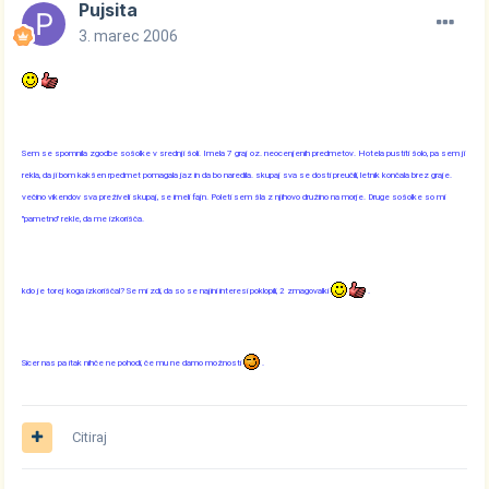
Pujsita
3. marec 2006
Sem se spomnila zgodbe sošolke v srednji šoli. Imela 7 graj oz. neocenjenih predmetov. Hotela pustiti šolo, pa sem ji
rekla, da ji bom kakšen rpedmet pomagala jaz in da bo naredila. skupaj sva se dosti preučili, letnik končala brez graje.
večino vikendov sva preživeli skupaj, se imeli fajn. Poleti sem šla z njihovo družino na morje. Druge sošolke so mi
"pametno" rekle, da me izkorišča.
kdo je torej koga izkoriščal? Se mi zdi, da so se najini interesi poklopili, 2 zmagovalki
.
Sicer nas pa itak nihče ne pohodi, če mu ne damo možnosti
.
Citiraj