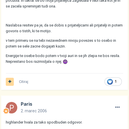
pocutila. In takrat se bo tvoja prijateljica zagledala v tebi taka kot je in
se zacela spreminjati tudi ona.
Naslabsa resitev pa je, da se dobis s prijateljicami ali prijatelji in potem
govoris o tistih, ki te motijo.
v tem primeru se na tebi nezavednem nivoju povezes s to osebo in
potem se sele zacne dogajati kazin.
Energije te osebe bodo potem v tvoji auri in se jih zlepa ne bos resila.
Neprestano bos razmisljala o njej.
Citiraj
1
Paris
2. marec 2006
highlander hvala za tako spodbuden odgovor.