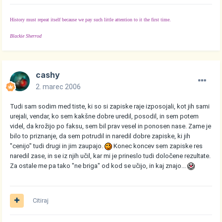
History must repeat itself because we pay such little attention to it the first time.
Blackie Sherrod
cashy
2. marec 2006
Tudi sam sodim med tiste, ki so si zapiske raje izposojali, kot jih sami
urejali, vendar, ko sem kakšne dobre uredil, posodil, in sem potem
videl, da krožijo po faksu, sem bil prav vesel in ponosen nase. Zame je
bilo to priznanje, da sem potrudil in naredil dobre zapiske, ki jih
"cenijo" tudi drugi in jim zaupajo.
Konec koncev sem zapiske res
naredil zase, in se iz njih učil, kar mi je prineslo tudi določene rezultate.
Za ostale me pa tako "ne briga" od kod se učijo, in kaj znajo...
Citiraj