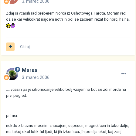
3. marec 2006
Zdaj si vcasih rad preberem Norca iz Oshotovega Tarota. Moram rec,
da se kar velikokrat najdem notri in pol se zacnem rezat ko norc, ha ha.
Citiraj
Marsa
3. marec 2006
.... vcasih pa je izkoriscanje veliko bolj vzajemno kot se zdi morda na
prvi pogled.
primer:
nekdo z blazno mocnim znacajem, uspesen, magneticen in tako dalje,
ma takoj okol lohk ful ljudi, ki jih izkorisca; jih posilja okol, kaj zanj