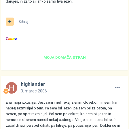
daruješ, in za to si lahko samo hvaležen.
Citiraj
T
a
m
a
r
a
MOJA DOMAČA STRAN
highlander
3. marec 2006
Ena moja izkusnja. Jest sem imel nekaj z enim clovekom in sem kar
naprej razmisljal o tem. Pa sem bil jezen, pa sem bil zalosten, pa
besen, pa spet razmisljal. Pol sem pa enkrat, ko sem bil jezen in
nemocen obenem naredil nekaj cudnega. Vlegel sem se na hrbet in
zacel dihati, pa spet dihati, pa hitreje, pa pocasneje, pa... Dokler se ni