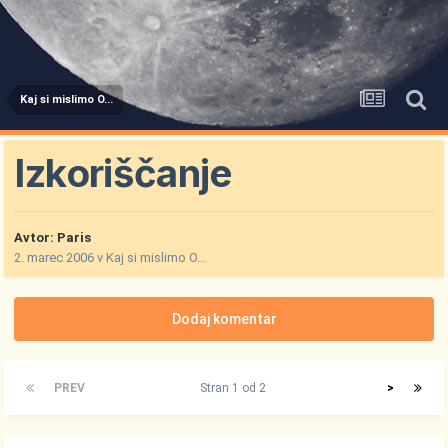
Kaj si mislimo O...
Izkoriščanje
Avtor:
Paris
2. marec 2006
v
Kaj si mislimo O...
Dodaj komentar
PREV
Stran 1 od 2
>