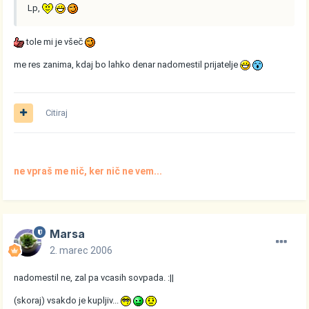
Lp,
tole mi je všeč
me res zanima, kdaj bo lahko denar nadomestil prijatelje
Citiraj
ne vpraš me nič, ker nič ne vem...
Marsa
2. marec 2006
nadomestil ne, zal pa vcasih sovpada. :||
(skoraj) vsakdo je kupljiv...