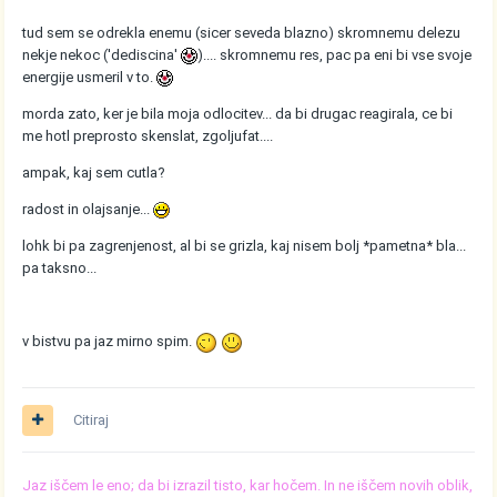
tud sem se odrekla enemu (sicer seveda blazno) skromnemu delezu
nekje nekoc ('dediscina'
).... skromnemu res, pac pa eni bi vse svoje
energije usmeril v to.
morda zato, ker je bila moja odlocitev... da bi drugac reagirala, ce bi
me hotl preprosto skenslat, zgoljufat....
ampak, kaj sem cutla?
radost in olajsanje...
lohk bi pa zagrenjenost, al bi se grizla, kaj nisem bolj *pametna* bla...
pa taksno...
v bistvu pa jaz mirno spim.
Citiraj
Jaz iščem le eno; da bi izrazil tisto, kar hočem. In ne iščem novih oblik,