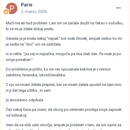
Paris
2. marec 2006
Muči me en hud problem. Lani sm se začela družit na faksu s sošolko,
ki se mi je zdela dokaj uredu.
Seveda je je imela nekaj "napak" kot vsak človek, ampak vedno ko mi
je sedla na "živc" sm se zadržala
in si rekla: "pa sej ni napačna, mogoče pa ima slab dan. Pa vsak je po
svoje poseben.".
Do problema je prišlo, ko sm res spozanala kakšna je v resnici:
zahrbtna, hinavska, izkoriščevalska.
Z njo se nisem želela prepirat, ker se nisem želela spustit na njen nivo
in ji dat tega užitka , in sem
jo enostavno odpikala.
Čez nekaj časa pa zvem, da okorg po internetu prodaja moje zapisek
od inštrukcij.
Vem da se sliši zelo otročje, ampak je problem v tem, da sm sama za