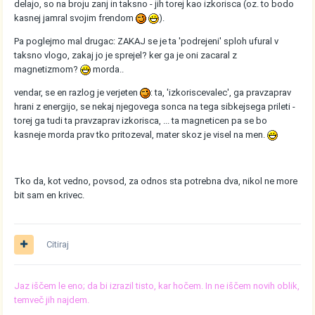
delajo, so na broju zanj in taksno - jih torej kao izkorisca (oz. to bodo
kasnej jamral svojim frendom
).
Pa poglejmo mal drugac: ZAKAJ se je ta 'podrejeni' sploh ufural v
taksno vlogo, zakaj jo je sprejel? ker ga je oni zacaral z
magnetizmom?
morda..
vendar, se en razlog je verjeten
: ta, 'izkoriscevalec', ga pravzaprav
hrani z energijo, se nekaj njegovega sonca na tega sibkejsega prileti -
torej ga tudi ta pravzaprav izkorisca, ... ta magneticen pa se bo
kasneje morda prav tko pritozeval, mater skoz je visel na men.
Tko da, kot vedno, povsod, za odnos sta potrebna dva, nikol ne more
bit sam en krivec.
Citiraj
Jaz iščem le eno; da bi izrazil tisto, kar hočem. In ne iščem novih oblik,
temveč jih najdem.