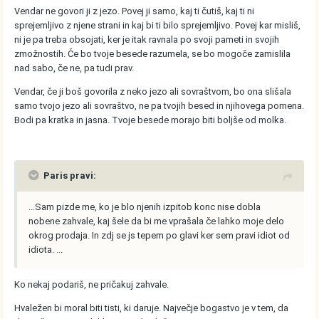
Vendar ne govori ji z jezo. Povej ji samo, kaj ti čutiš, kaj ti ni
sprejemljivo z njene strani in kaj bi ti bilo sprejemljivo. Povej kar misliš,
ni je pa treba obsojati, ker je itak ravnala po svoji pameti in svojih
zmožnostih. Če bo tvoje besede razumela, se bo mogoče zamislila
nad sabo, če ne, pa tudi prav.
Vendar, če ji boš govorila z neko jezo ali sovraštvom, bo ona slišala
samo tvojo jezo ali sovraštvo, ne pa tvojih besed in njihovega pomena.
Bodi pa kratka in jasna. Tvoje besede morajo biti boljše od molka.
Paris pravi:
...Sam pizde me, ko je blo njenih izpitob konc nise dobla
nobene zahvale, kaj šele da bi me vprašala če lahko moje delo
okrog prodaja. In zdj se js tepem po glavi ker sem pravi idiot od
idiota. ...
Ko nekaj podariš, ne pričakuj zahvale.
Hvaležen bi moral biti tisti, ki daruje. Največje bogastvo je v tem, da