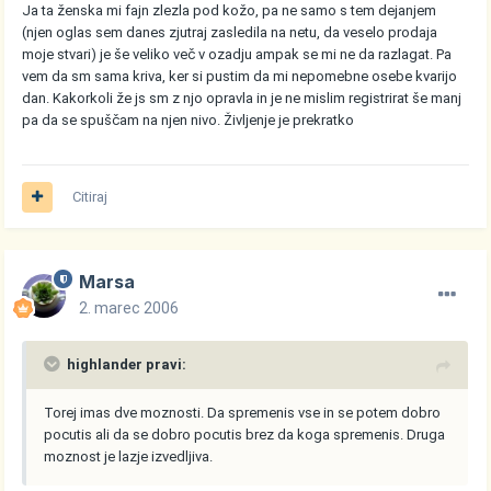
Ja ta ženska mi fajn zlezla pod kožo, pa ne samo s tem dejanjem
(njen oglas sem danes zjutraj zasledila na netu, da veselo prodaja
moje stvari) je še veliko več v ozadju ampak se mi ne da razlagat. Pa
vem da sm sama kriva, ker si pustim da mi nepomebne osebe kvarijo
dan. Kakorkoli že js sm z njo opravla in je ne mislim registrirat še manj
pa da se spuščam na njen nivo. Življenje je prekratko
Citiraj
Marsa
2. marec 2006
highlander pravi:
Torej imas dve moznosti. Da spremenis vse in se potem dobro
pocutis ali da se dobro pocutis brez da koga spremenis. Druga
moznost je lazje izvedljiva.