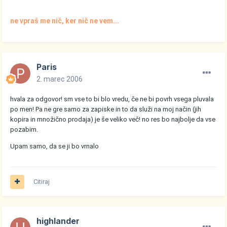
ne vpraš me nič, ker nič ne vem...
Paris
2. marec 2006
hvala za odgovor! sm vse to bi blo vredu, če ne bi povrh vsega pluvala
po men! Pa ne gre samo za zapiske in to da služi na moj način (jih
kopira in množično prodaja) je še veliko več! no res bo najbolje da vse
pozabim.
Upam samo, da se ji bo vrnalo
Citiraj
highlander