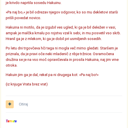
je krivdo naprtila sosedu Hakuinu.
»Pa naj bo,« je bil odrezav njegov odgovor, ko so mu dekletovi starši
prišli povedat novico.
Hakuina ni motilo, da je izgubil ves ugled, ki ga je bil deležen v vasi,
ampak je malčka kmalu po rojstvu vzel k sebi, in mu posvetil vso skrb.
Hranil ga je z mlekom, ki ga je dobil pri usmiljenih sosedih.
Po letu dni trgovčeva hči tega ni mogla več mirno gledati. Staršem je
priznala, da je pravi oče neki mladenič z ribje tržnice. Osramočena
družina se je na vso moč opravičevala in prosila Hakuina, naj jim vrne
otroka.
Hakuin jim ga je dal, rekel pa ni drugega kot: »Pa naj bo!«
(iz knjuge Vrata brez vrat)
Citiraj
T
a
m
a
r
a