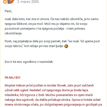
2. marec 2006
Paris,
vsak dela tisto, kar zna in zmore. Če nas nekdo izkorišča, je to samo
njegova šibkost, ne pa moč. Moč mu jo dajemo mi, če svojo
pozornost usmerjamo v ta njegova početja - v tem primeru
izkoriščanje.
Pusti, naj prijateljica dela po svoji pameti, itak "se vsak `tič ujame pod
svojo labrco," kot rečejo pri nas stari ljudje.
Evo ti še eno zgodbico v razmislek:
PA NAJ BO!
Mojster Hakuin je bil pošten in moder človek, zato je pri vaščanih
užival velik ugled. Nedaleč od njegovega doma je živela lepa
mladenka, hči trgovca z živili. Močno presenečeni so njeni starši
nekega dne ugotovili, da dekle pričakuje otroka. Sprva ni hotela izdati
imena otrokovega očeta, po dolgotrajnem prigovarjanju in grožnjah pa