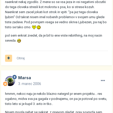
naenkrat nekaj zgodilo. Z mene so se vsa jeza in vsi negativni obcutki
do tega cloveka stresli kot mokrota s psa, ko si strese kozuh.
Naenkrat sem zacel jokati kot otrok in vpiti :"pa jaz tega cloveka
ljubim" Od takrat nisem imel nobenih problemov v svojem umu glede
tiste zadeve. Pod povrsjem vsega se vedno skriva Ljubezen, pa naj bo
tisto se tako crno.
pol sem enkrat zvedel, da je bil to ene vrste rebirthing, na moj nacin
seveda.
Citiraj
Marsa
3. marec 2006
hmmm, nekoc naju je nekdo blazno nategnil pr enem projektu... res
ogabno, midva sva pa gagala v podnajemu, on pa je potoval po svetu,
tisto leto si je kupil 3. avto in tko..
Nisem mogla nehat se sekirat, z gnevom gledat, prav sovrazla sem