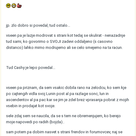
jp. zlo dobro si povedal, tud ostalo...
vseen pa je lazje modrovat s strani kot tedaj se skulirat - nenazadnje
tud sami, ko govorimo o SVOJI zadevi oddaljeno (s casovno
distanco) lahko mirno modrujemo ali se celo smejemo na ta racun.
Tud Cashy je lepo povedal...
vseen pa priznam, da sem vsakic dobila rano na zelodcu, ko sem kje
po cajtengih vidla svoj Lunin post al pa razlage sonc, lun in
ascendentov al pa pac kar se jim je zdel brez vprasanja pobrat z mojih
vsebin in prodajat kot svoje.
sele zdaj sem se naucila, da se s tem ne obremenjujem, ko berejo
moje napovedi po radiih (bojda)..
sam potem pa dobim nasvet s strani frendov in forumovcev, naj se