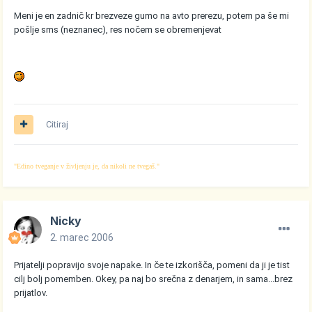
Meni je en zadnič kr brezveze gumo na avto prerezu, potem pa še mi
pošlje sms (neznanec), res nočem se obremenjevat
Citiraj
"Edino tveganje v življenju je, da nikoli ne tvegaš."
Nicky
2. marec 2006
Prijatelji popravijo svoje napake. In če te izkorišča, pomeni da ji je tist
cilj bolj pomemben. Okey, pa naj bo srečna z denarjem, in sama...brez
prijatlov.