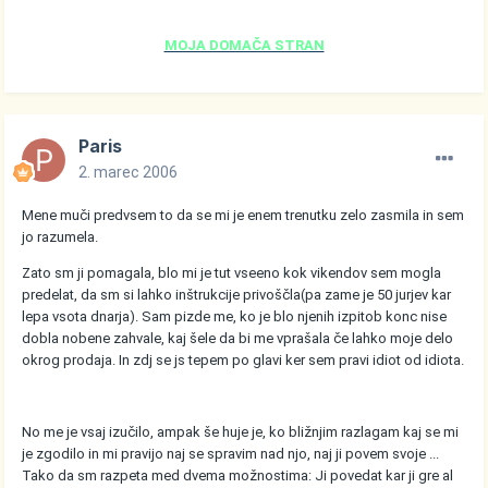
MOJA DOMAČA STRAN
Paris
2. marec 2006
Mene muči predvsem to da se mi je enem trenutku zelo zasmila in sem
jo razumela.
Zato sm ji pomagala, blo mi je tut vseeno kok vikendov sem mogla
predelat, da sm si lahko inštrukcije privoščla(pa zame je 50 jurjev kar
lepa vsota dnarja). Sam pizde me, ko je blo njenih izpitob konc nise
dobla nobene zahvale, kaj šele da bi me vprašala če lahko moje delo
okrog prodaja. In zdj se js tepem po glavi ker sem pravi idiot od idiota.
No me je vsaj izučilo, ampak še huje je, ko bližnjim razlagam kaj se mi
je zgodilo in mi pravijo naj se spravim nad njo, naj ji povem svoje ...
Tako da sm razpeta med dvema možnostima: Ji povedat kar ji gre al