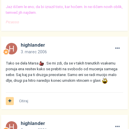
Jaz iščem le eno; da bi izrazil tisto, kar hočem. In ne iščem novih oblik,
temveč jih najdem.
Picasso
highlander
3. marec 2006
Tako se dela Marsa
. Se mi zdi, da se v takih trenutkih vsakemu
ponuja ena resitev kako se prebiti na svobodo od mucenja samega
sebe. Saj kaj pa ti druzga preostane. Samo eni se radi mucijo malo
dlje, drugi pa hitro naredijo konec umskim vtincem v glavi.
Citiraj
highlander