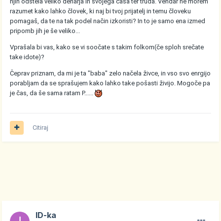
njih odštela veliko denarja in svojega časa ter truda. Vendar ne morem
razumet kako lahko človek, ki naj bi tvoj prijatelj in temu človeku
pomagaš, da te na tak podel način izkoristi? In to je samo ena izmed
pripomb jih je še veliko...
Vprašala bi vas, kako se vi soočate s takim folkom(če sploh srečate
take idote)?
Čeprav priznam, da mi je ta "baba" zelo načela živce, in vso svo enrgijo
porabljam da se sprašujem kako lahko take pošasti živijo. Mogoče pa
je čas, da še sama ratam P......
Citiraj
ID-ka