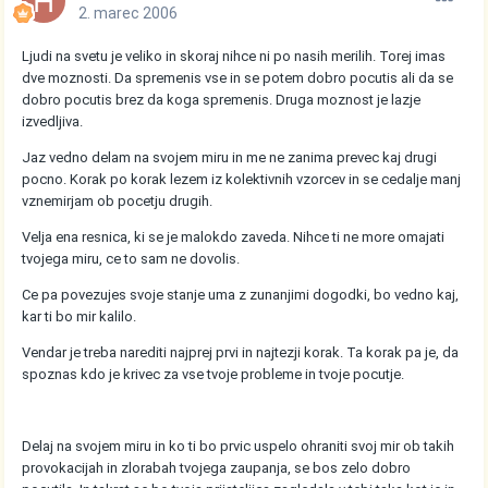
2. marec 2006
Ljudi na svetu je veliko in skoraj nihce ni po nasih merilih. Torej imas
dve moznosti. Da spremenis vse in se potem dobro pocutis ali da se
dobro pocutis brez da koga spremenis. Druga moznost je lazje
izvedljiva.
Jaz vedno delam na svojem miru in me ne zanima prevec kaj drugi
pocno. Korak po korak lezem iz kolektivnih vzorcev in se cedalje manj
vznemirjam ob pocetju drugih.
Velja ena resnica, ki se je malokdo zaveda. Nihce ti ne more omajati
tvojega miru, ce to sam ne dovolis.
Ce pa povezujes svoje stanje uma z zunanjimi dogodki, bo vedno kaj,
kar ti bo mir kalilo.
Vendar je treba narediti najprej prvi in najtezji korak. Ta korak pa je, da
spoznas kdo je krivec za vse tvoje probleme in tvoje pocutje.
Delaj na svojem miru in ko ti bo prvic uspelo ohraniti svoj mir ob takih
provokacijah in zlorabah tvojega zaupanja, se bos zelo dobro