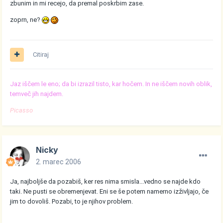
zbunim in mi recejo, da premal poskrbim zase.
zoprn, ne?
Citiraj
Jaz iščem le eno; da bi izrazil tisto, kar hočem. In ne iščem novih oblik,
temveč jih najdem.
Picasso
Nicky
2. marec 2006
Ja, najboljše da pozabiš, ker res nima smisla...vedno se najde kdo
taki. Ne pusti se obremenjevat. Eni se še potem namerno izživljajo, če
jim to dovoliš. Pozabi, to je njihov problem.