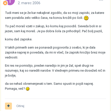
2. marec 2006
Tudi meni se je že kar nekajkrat zgodilo, da so moji zapiski, za katere
sem porabila zelo veliko časa, na koncu krožili po šoli.
To pač moraš vzeti v zakup, ko komu kaj posodiš. Seveda boli in si
jezen, sam kaj moreš. Je pa dobra šola za prihodnjič. Pač bolj paziš,
komu daš zapiske.
V takih primerih sem se ponavadi pogovorila z osebo, ki je dala
zapiske naprej in povedala, da mi ni všeč, če zapiski krožijo brez moje
vednosti.
Eni res ne pomislijo, preden naredijo in jim je žal, spet drugi ne
razumejo, kaj so naredili narobe. V slednejm primeru ne dosežeš nič in
je bolje,
da se nehaš obremenjevati s tem. Samo spusti in pojdi naprej.
Pomaga, veš?
Citiraj