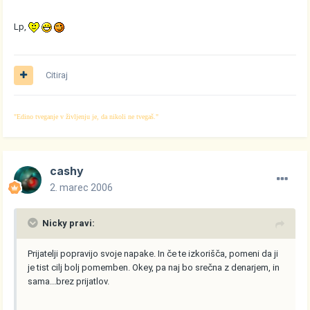
Lp,
Citiraj
"Edino tveganje v življenju je, da nikoli ne tvegaš."
cashy
2. marec 2006
Nicky pravi:
Prijatelji popravijo svoje napake. In če te izkorišča, pomeni da ji
je tist cilj bolj pomemben. Okey, pa naj bo srečna z denarjem, in
sama...brez prijatlov.