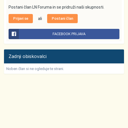
Postani član LN Foruma in se pridruži naši skupnosti.
Prijavi se
ali
Postani član
FACEBOOK PRIJAVA
Zadnji obiskovalci
Noben član si ne ogleduje te strani.