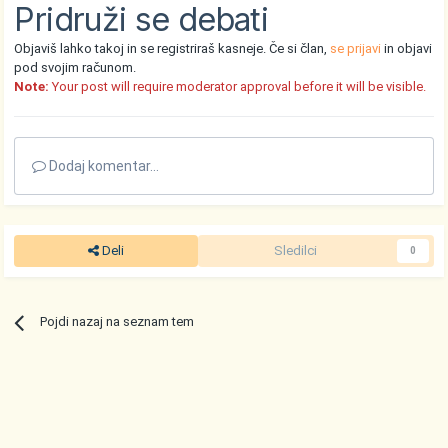
Pridruži se debati
Objaviš lahko takoj in se registriraš kasneje. Če si član,
se prijavi
in objavi
pod svojim računom.
Note:
Your post will require moderator approval before it will be visible.
Dodaj komentar...
Deli
Sledilci
0
Pojdi nazaj na seznam tem