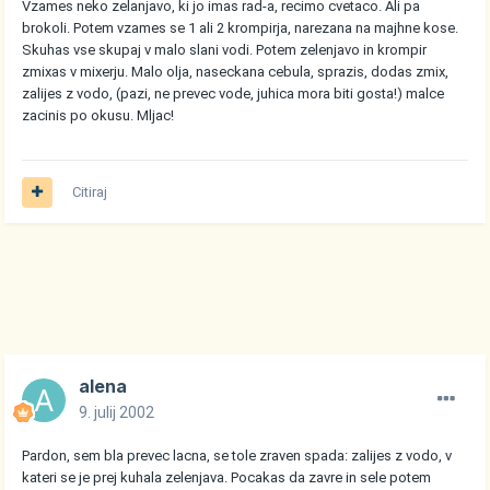
Vzames neko zelanjavo, ki jo imas rad-a, recimo cvetaco. Ali pa
brokoli. Potem vzames se 1 ali 2 krompirja, narezana na majhne kose.
Skuhas vse skupaj v malo slani vodi. Potem zelenjavo in krompir
zmixas v mixerju. Malo olja, naseckana cebula, sprazis, dodas zmix,
zalijes z vodo, (pazi, ne prevec vode, juhica mora biti gosta!) malce
zacinis po okusu. Mljac!
Citiraj
alena
9. julij 2002
Pardon, sem bla prevec lacna, se tole zraven spada: zalijes z vodo, v
kateri se je prej kuhala zelenjava. Pocakas da zavre in sele potem