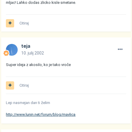
mljac! Lahko dodas zlicko kisle smetane.
Citiraj
teja
10. julij 2002
Super ideja z akosilo, ko je tako vroče
Citiraj
Lep nasmejan dan ti želim
http://www.lunin.net/forum/blog/mavlica