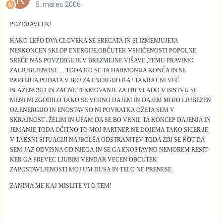
5. marec 2006
POZDRAVCEK!
KAKO LEPO DVA CLOVEKA SE SRECATA IN SI IZMENJUJETA
NESKONCEN SKLOP ENERGIJE.OBČUTEK VSHIČENOSTI POPOLNE
SREČE NAS POVZDIGUJE V BREZMEJNE VIŠAVE ,TEMU PRAVIMO
ZALJUBLJENOST......TODA KO SE TA HARMONIJA KONČA IN SE
PARTERJA PODATA V BOJ ZA ENERGIJO.KAJ TAKRAT NI VEČ
BLAŽENOSTI IN ZACNE TEKMOVANJE ZA PREVLADO.V BISTVU SE
MENI NI ZGODILO TAKO SE VEDNO DAJEM IN DAJEM MOJO LJUBEZEN
OZ.ENERGIJO IN ENOSTAVNO NI POVRATKA OŽETA SEM V
SKRAJNOST...ŽELIM IN UPAM DA SE BO VRNIL TA KONCEP DAJENJA IN
JEMANJE.TODA OČITNO TO MOJ PARTNER NE DOJEMA TAKO.SICER JE
V TAKSNI SITUACIJI NAJBOLŠA ODSTRANITEV TODA ZDI SE KOT DA
SEM JAZ ODVISNA OD NJEGA.IN SE GA ENOSTAVNO NEMOREM RESIT
KER GA PREVEC LJUBIM VENDAR VECEN OBCUTEK
ZAPOSTAVLJENOSTI MOJ UM DUSA IN TELO NE PRENESE.
ZANIMA ME KAJ MISLITE VI O TEM!