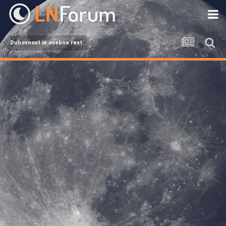
Duhovnost in osebna rast