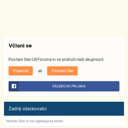
Včlani se
Postani član LN Foruma in se pridruži naši skupnosti.
Prijavi se
ali
Postani član
FACEBOOK PRIJAVA
Zadnji obiskovalci
Noben član si ne ogleduje te strani.