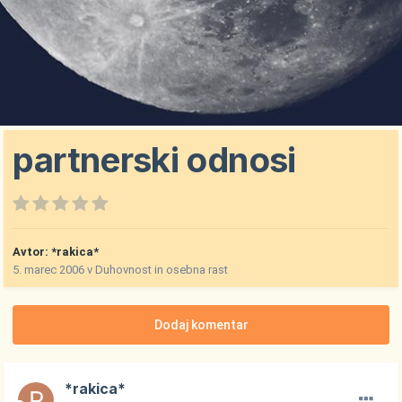
partnerski odnosi
Avtor:
*rakica*
5. marec 2006
v
Duhovnost in osebna rast
Dodaj komentar
*rakica*