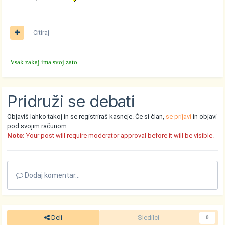
Citiraj
Vsak zakaj ima svoj zato.
Pridruži se debati
Objaviš lahko takoj in se registriraš kasneje. Če si član,
se prijavi
in objavi
pod svojim računom.
Note:
Your post will require moderator approval before it will be visible.
Dodaj komentar...
Deli
Sledilci
0