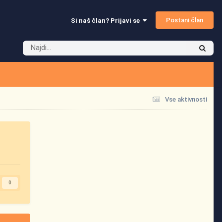
Postani član
Si naš član? Prijavi se
Vse aktivnosti
0