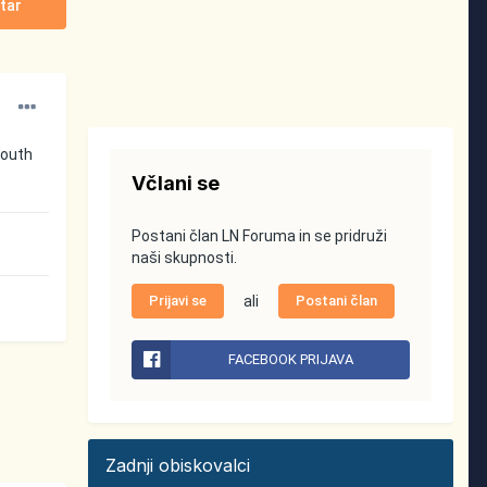
tar
South
Včlani se
Postani član LN Foruma in se pridruži
naši skupnosti.
Prijavi se
ali
Postani član
FACEBOOK PRIJAVA
Zadnji obiskovalci