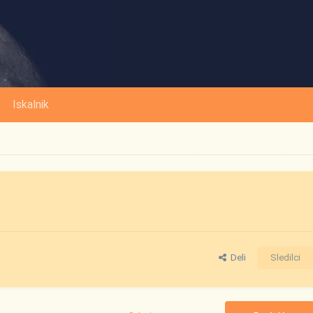
Iskalnik
Deli
Sledilci