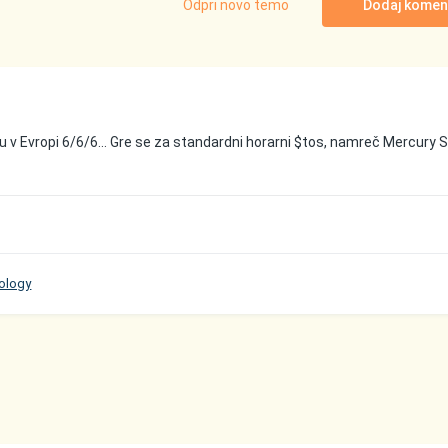
Odpri novo temo
Dodaj komen
 v Evropi 6/6/6... Gre se za standardni horarni $tos, namreč Mercury 
rology