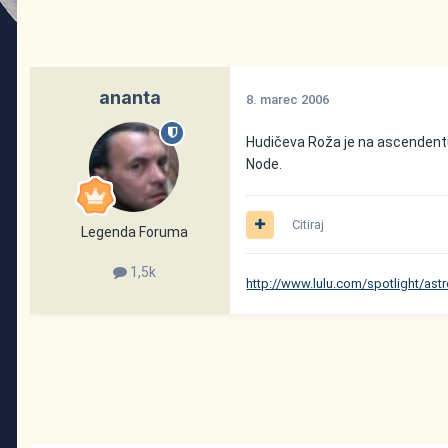
ananta
8. marec 2006
Hudičeva Roža je na ascendentu
Node.
Citiraj
Legenda Foruma
1,5k
http://www.lulu.com/spotlight/ast