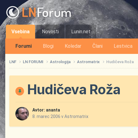
Vsebina
Novosti
Lunin.net
Forumi
Blogi
Koledar
Člani
Lestvica
LNF
LN FORUMI
Astrologija
Astromatrix
Hudičeva Roža
Hudičeva Roža
Avtor:
ananta
8. marec 2006
v
Astromatrix