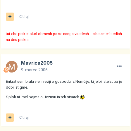
Citiraj
tut che pisker okol obrnesh pa se nanga vsedesh.....she zmeri sedish
na dnu piskra
Mavrica2005
9. marec 2006
Enkrat sem brala v eni reviji o gospodu iz Nemčije, ki je bil ateist pa je
dobil stigme.
Sploh ni imel pojma o Jezusu in teh stvareh.
Citiraj