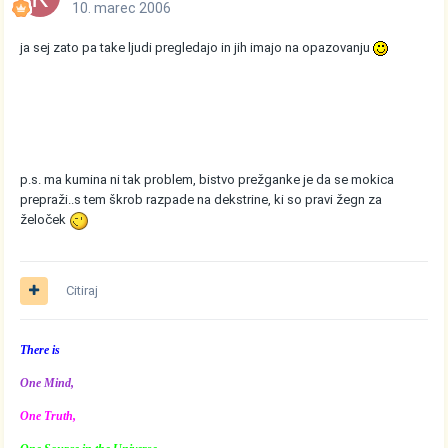
10. marec 2006
ja sej zato pa take ljudi pregledajo in jih imajo na opazovanju
p.s. ma kumina ni tak problem, bistvo prežganke je da se mokica
prepraži..s tem škrob razpade na dekstrine, ki so pravi žegn za
želoček
Citiraj
There is
One Mind,
One Truth,