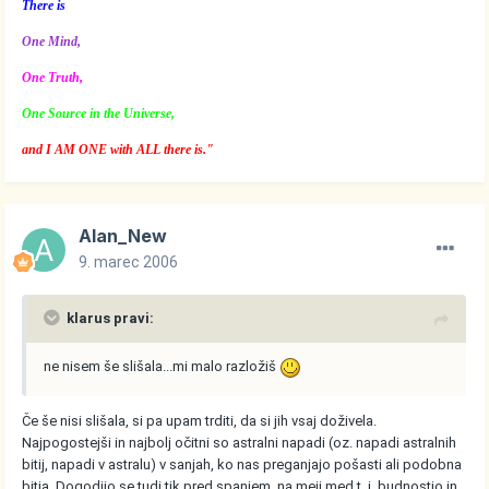
There is
One Mind,
One Truth,
One Source in the Universe,
and I AM ONE with ALL there is."
Alan_New
9. marec 2006
klarus pravi:
ne nisem še slišala...mi malo razložiš
Če še nisi slišala, si pa upam trditi, da si jih vsaj doživela.
Najpogostejši in najbolj očitni so astralni napadi (oz. napadi astralnih
bitij, napadi v astralu) v sanjah, ko nas preganjajo pošasti ali podobna
bitja. Dogodijo se tudi tik pred spanjem, na meji med t. i. budnostjo in