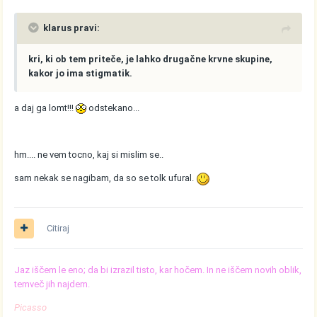
klarus pravi:
kri, ki ob tem priteče, je lahko drugačne krvne skupine,
kakor jo ima stigmatik.
a daj ga lomt!!!
odstekano...
hm.... ne vem tocno, kaj si mislim se..
sam nekak se nagibam, da so se tolk ufural.
Citiraj
Jaz iščem le eno; da bi izrazil tisto, kar hočem. In ne iščem novih oblik,
temveč jih najdem.
Picasso