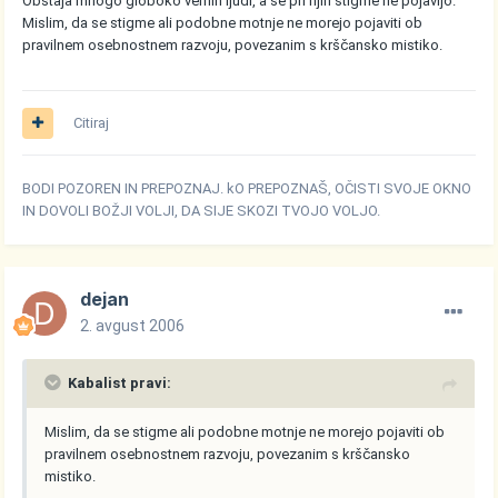
Obstaja mnogo globoko vernih ljudi, a se pri njih stigme ne pojavijo.
Mislim, da se stigme ali podobne motnje ne morejo pojaviti ob
pravilnem osebnostnem razvoju, povezanim s krščansko mistiko.
Citiraj
BODI POZOREN IN PREPOZNAJ. kO PREPOZNAŠ, OČISTI SVOJE OKNO
IN DOVOLI BOŽJI VOLJI, DA SIJE SKOZI TVOJO VOLJO.
dejan
2. avgust 2006
Kabalist pravi:
Mislim, da se stigme ali podobne motnje ne morejo pojaviti ob
pravilnem osebnostnem razvoju, povezanim s krščansko
mistiko.