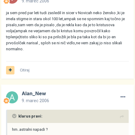
9. marec 2006
ja sem pred par leti tudi zasledil in sicer v Novicah neko žensko ,ki je
imela stigme in stara okol 100 let,ampak se ne spomnim kaj točno je
pisalo,sam vem da je pisalo ,da je rekla kao da je to kristusova
volja(ampak ne verjamem da bi kristus komu povzročil kako
trplenje)tisto sliko ki so pa priložili je bla pa taka kot da bi jo en
prvošolček narisal , sploh se ni nič vidlo,ne vem zakaj jo niso slikali
normalno.
Citiraj
Alan_New
9. marec 2006
klarus pravi:
hm..astralni napadi ?