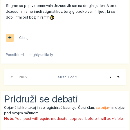
Stigme so pojav domnevnih Jezusovih ran na drugih ljudeh. A pred
Jezusom nismo imeli stigmatikov, torej globoko vernih ljudi, ki so
dobili "milost božjih ran"?
Citiraj
Possible—but highly unlikely.
PREV
Stran 1 od 2
>
Pridruži se debati
Objaviš lahko takoj in se registriraš kasneje. Če si član,
se prijavi
in objavi
pod svojim računom.
Note:
Your post will require moderator approval before it will be visible.