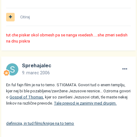
Citiraj
tut che pisker okol obrnesh pa se nanga vsedesh.....she zmeri sedish
na dnu piskra
Sprehajalec
9. marec 2006
En ful fajn film je na to temo. STIGMATA. Govori tud o enem templju,
kjer nej bi ble pozabljene/zavržene Jezusove resnice... Oziroma govori
o
Gospel of Thomas
, kjer so završeni Jezusovi citati, tle maste nekej
linkov na različne prevode.
Tale prevod je zanimiv med drugim.
definicija, in tud filmi/knjige na to temo