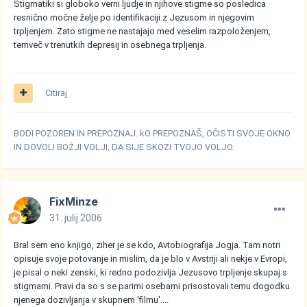
Stigmatiki si globoko verni ljudje in njihove stigme so posledica
resnično močne želje po identifikaciji z Jezusom in njegovim
trpljenjem. Zato stigme ne nastajajo med veselim razpoloženjem,
temveč v trenutkih depresij in osebnega trpljenja.
Citiraj
BODI POZOREN IN PREPOZNAJ. kO PREPOZNAŠ, OČISTI SVOJE OKNO
IN DOVOLI BOŽJI VOLJI, DA SIJE SKOZI TVOJO VOLJO.
FixMinze
31. julij 2006
Bral sem eno knjigo, ziher je se kdo, Avtobiografija Jogja. Tam notri
opisuje svoje potovanje in mislim, da je blo v Avstriji ali nekje v Evropi,
je pisal o neki zenski, ki redno podozivlja Jezusovo trpljenje skupaj s
stigmami. Pravi da so s se parimi osebami prisostovali temu dogodku
njenega dozivljanja v skupnem 'filmu'....