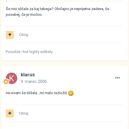
Še nisi slišala za kaj takega? Običajno je neprijetna zadeva, še
posebej, če je močno.
Citiraj
Possible—but highly unlikely.
klarus
9. marec 2006
ne nisem še slišala...mi malo razložiš
Citiraj