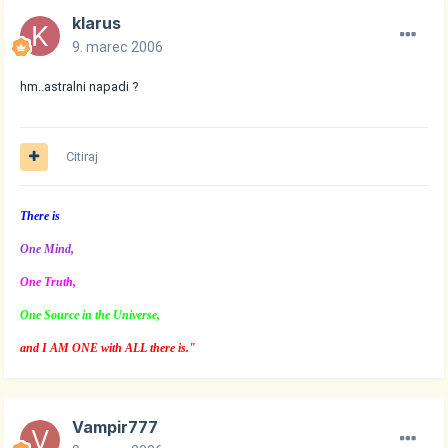
klarus
9. marec 2006
hm..astralni napadi ?
Citiraj
There is
One Mind,
One Truth,
One Source in the Universe,
and I AM ONE with ALL there is."
Vampir777