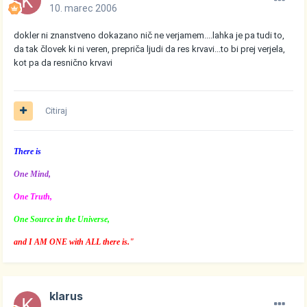
10. marec 2006
dokler ni znanstveno dokazano nič ne verjamem....lahka je pa tudi to,
da tak človek ki ni veren, prepriča ljudi da res krvavi...to bi prej verjela,
kot pa da resnično krvavi
Citiraj
There is
One Mind,
One Truth,
One Source in the Universe,
and I AM ONE with ALL there is."
klarus