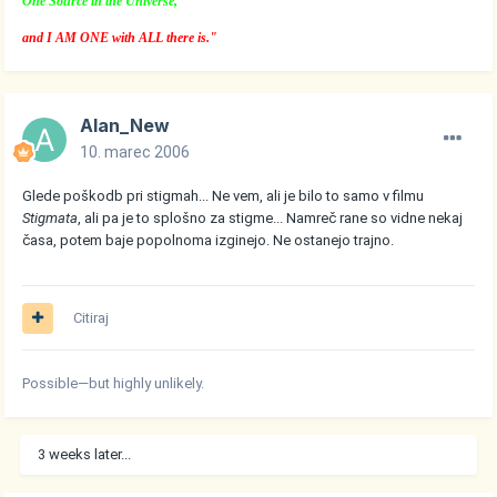
One Source in the Universe,
and I AM ONE with ALL there is."
Alan_New
10. marec 2006
Glede poškodb pri stigmah... Ne vem, ali je bilo to samo v filmu
Stigmata
, ali pa je to splošno za stigme... Namreč rane so vidne nekaj
časa, potem baje popolnoma izginejo. Ne ostanejo trajno.
Citiraj
Possible—but highly unlikely.
3 weeks later...