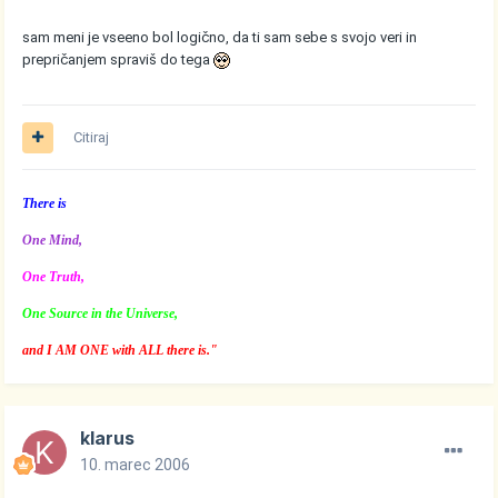
sam meni je vseeno bol logično, da ti sam sebe s svojo veri in
prepričanjem spraviš do tega
Citiraj
There is
One Mind,
One Truth,
One Source in the Universe,
and I AM ONE with ALL there is."
klarus
10. marec 2006