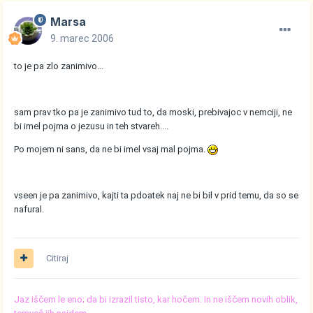
Marsa
9. marec 2006
to je pa zlo zanimivo...
sam prav tko pa je zanimivo tud to, da moski, prebivajoc v nemciji, ne
bi imel pojma o jezusu in teh stvareh....
Po mojem ni sans, da ne bi imel vsaj mal pojma.
vseen je pa zanimivo, kajti ta pdoatek naj ne bi bil v prid temu, da so se
nafural.
Citiraj
Jaz iščem le eno; da bi izrazil tisto, kar hočem. In ne iščem novih oblik,