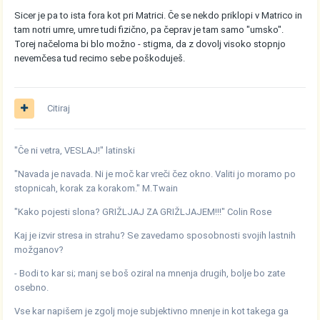
Sicer je pa to ista fora kot pri Matrici. Če se nekdo priklopi v Matrico in
tam notri umre, umre tudi fizično, pa čeprav je tam samo "umsko".
Torej načeloma bi blo možno - stigma, da z dovolj visoko stopnjo
nevemčesa tud recimo sebe poškoduješ.
Citiraj
"Če ni vetra, VESLAJ!" latinski
"Navada je navada. Ni je moč kar vreči čez okno. Valiti jo moramo po
stopnicah, korak za korakom." M.Twain
"Kako pojesti slona? GRIŽLJAJ ZA GRIŽLJAJEM!!!" Colin Rose
Kaj je izvir stresa in strahu? Se zavedamo sposobnosti svojih lastnih
možganov?
- Bodi to kar si; manj se boš oziral na mnenja drugih, bolje bo zate
osebno.
Vse kar napišem je zgolj moje subjektivno mnenje in kot takega ga