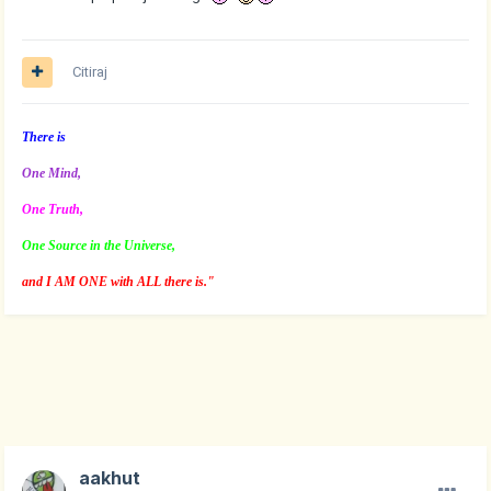
Citiraj
There is
One Mind,
One Truth,
One Source in the Universe,
and I AM ONE with ALL there is."
aakhut