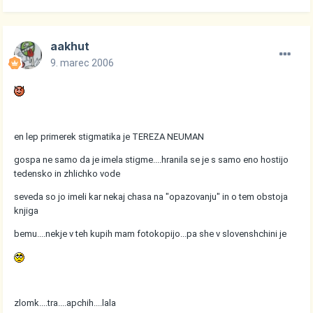
aakhut
9. marec 2006
en lep primerek stigmatika je TEREZA NEUMAN
gospa ne samo da je imela stigme....hranila se je s samo eno hostijo
tedensko in zhlichko vode
seveda so jo imeli kar nekaj chasa na "opazovanju" in o tem obstoja
knjiga
bemu....nekje v teh kupih mam fotokopijo...pa she v slovenshchini je
zlomk....tra....apchih....lala