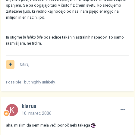
spanjem. Se pa dogajajo tudi v čisto fizičnem svetu, ko srečujemo
zatežene ljudi, ki vedno kaj hočejo od nas, nam pijejo energijo na
milijon in en način, ipd.
In stigme
bi lahko bile
posledice takšnih astralnih napadov. To samo
razmišljam, ne trdim.
Citiraj
Possible—but highly unlikely.
klarus
10. marec 2006
aha, mislim da sem mela veči ponoč neki takega