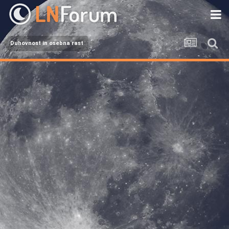
Duhovnost in osebna rast