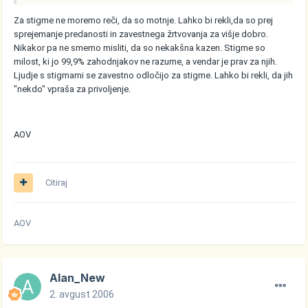
Za stigme ne moremo reči, da so motnje. Lahko bi rekli,da so prej
sprejemanje predanosti in zavestnega žrtvovanja za višje dobro.
Nikakor pa ne smemo misliti, da so nekakšna kazen. Stigme so
milost, ki jo 99,9% zahodnjakov ne razume, a vendar je prav za njih.
Ljudje s stigmami se zavestno odločijo za stigme. Lahko bi rekli, da jih
"nekdo" vpraša za privoljenje.
AOV
Citiraj
AOV
Alan_New
2. avgust 2006