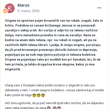
klarus
9. marec 2006
Stigme so spontan pojav krvavečih ran na rokah, nogah, čelu in
hrbtu. Podobne so ranam križanega Jezusa in se ponavadi
zacelijo v nekaj urah. Kri curlja iz odprtin na telesu različno
dolgo, nato nenadoma preneha in rane se zacelijo. Rane so
bodisi na enem delu telesa, npr. na rokah in nogah, ali pa na
različnih delih telesa hkrati. Ljudje, ki imajo stigme, poročajo,
da jih pred krvavenjm prevevajo občutki žalosti in depresije,
pojavljajo pa se tudi neprijetno počutje in telesna bolečina.
Stigme se pojavljajo tako pri moških kot pri ženskah, kri, ki ob
tem priteče, je lahko drugačne krvne skupine, kakor jo ima
stigmatik.
včeraj sam z frizerjem nekot prišla na temo o stigmah in celo uro
debatirala o tem + ostali njegovi sodelavci...me pa zanima kaj vi mislite
kako pride do tega
mi2 sma ugotovila, da je pač vera teh ljudi tako močna, da se dejansko
sami sebe prepričajo do tega