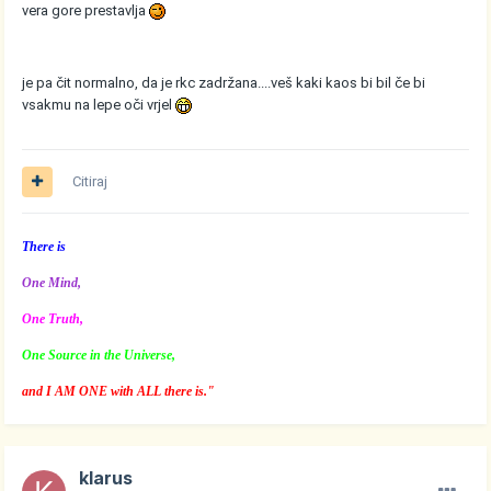
vera gore prestavlja
je pa čit normalno, da je rkc zadržana....veš kaki kaos bi bil če bi
vsakmu na lepe oči vrjel
Citiraj
There is
One Mind,
One Truth,
One Source in the Universe,
and I AM ONE with ALL there is."
klarus