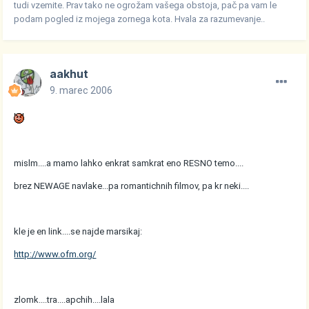
tudi vzemite. Prav tako ne ogrožam vašega obstoja, pač pa vam le
podam pogled iz mojega zornega kota. Hvala za razumevanje..
aakhut
9. marec 2006
mislm....a mamo lahko enkrat samkrat eno RESNO temo....
brez NEWAGE navlake...pa romantichnih filmov, pa kr neki....
kle je en link....se najde marsikaj:
http://www.ofm.org/
zlomk....tra....apchih....lala