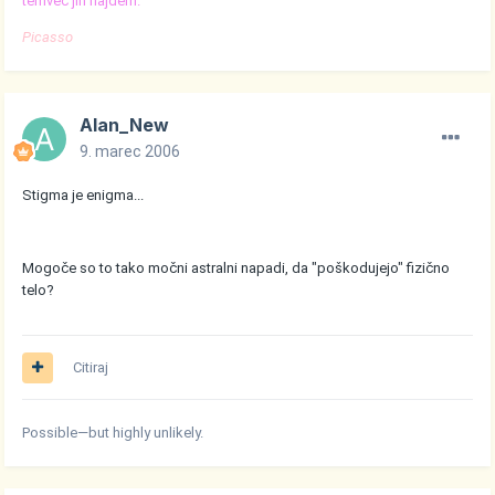
temveč jih najdem.
Picasso
Alan_New
9. marec 2006
Stigma je enigma...
Mogoče so to tako močni astralni napadi, da "poškodujejo" fizično
telo?
Citiraj
Possible—but highly unlikely.