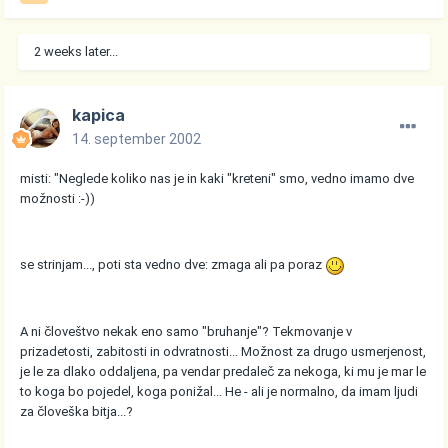
2 weeks later...
kapica
14. september 2002
misti: "Neglede koliko nas je in kaki "kreteni" smo, vedno imamo dve
možnosti :-))
se strinjam..., poti sta vedno dve: zmaga ali pa poraz
A ni človeštvo nekak eno samo "bruhanje"? Tekmovanje v
prizadetosti, zabitosti in odvratnosti... Možnost za drugo usmerjenost,
je le za dlako oddaljena, pa vendar predaleč za nekoga, ki mu je mar le
to koga bo pojedel, koga ponižal... He - ali je normalno, da imam ljudi
za človeška bitja...?