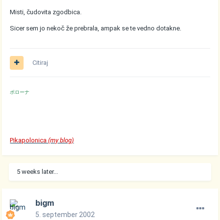
Misti, čudovita zgodbica.
Sicer sem jo nekoč že prebrala, ampak se te vedno dotakne.
Citiraj
ポローナ
Pikapolonica
(my blog)
5 weeks later...
bigm
5. september 2002