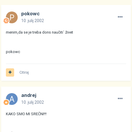
pokowc
10. julij 2002
menim,da se je treba dons naučiti´ živet
pokowc
Citiraj
andrej
10. julij 2002
KAKO SMO MI SREČNI!!!