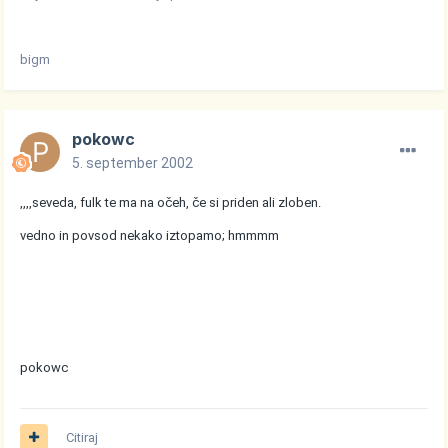
bigm
pokowc
5. september 2002
,,,,seveda, fulk te ma na očeh, če si priden ali zloben.
vedno in povsod nekako iztopamo; hmmmm
pokowc
Citiraj