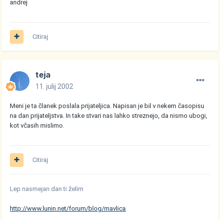
andrej
Citiraj
teja
11. julij 2002
Meni je ta članek poslala prijateljica. Napisan je bil v nekem časopisu
na dan prijateljstva. In take stvari nas lahko streznejo, da nismo ubogi,
kot včasih mislimo.
Citiraj
Lep nasmejan dan ti želim
http://www.lunin.net/forum/blog/mavlica