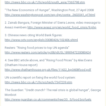
http://news.bbc.co.uk/1/hi/world/south_asia/7365798.stm
"The New Economics of Hunger", Washington Post, 27 April 2008
http://www.washingtonpost.com/wp-dyn/conte...2602041_pf.html
2. Zainab Bangura, Foreign Minister of Sierra Leone, video message to
Avaaz members
http://www.avaaz.org/en/world_food_crisis/9.php
3. Chinese news citing World Bank figures:
http://www.cctv.com/english/20080426/102406.shtml
Reuters: "Rising food prices to top UN agenda"
http://www.reuters.com/article/gc08/idUSL1890947220080424
4. See BBC article above, and "Rising Food Prices" by Alex Evans
(Chatham House report)
http://www.chathamhouse.org.uk/files/11422_bp0408food.pdf
UN scientific report on fixing the world food system:
http://news.bbc.co.uk/1/hi/sci/tech/7347239.stm
The Guardian: "Credit crunch? The real crisis is global hunger", George
Monbiot
http://www.guardian.co.uk/commentisfree/20...5/food.biofuels