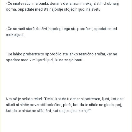
· Če imate račun na banki, denar v denarnici in nekaj zlatih drobnarij
doma, pripadate med 8% najbolje stoječih ljudi na svetu.
· Če so vaši starši še živi in poleg tega ste poročeni, spadate med
redke ljudi.
· Če lahko preberete to sporočilo ste lahko resnično srečni, ker ne
spadate med 2 milijardi ljudi, ki ne znajo brati.
Nekoč je nekdo rekel: "Delaj, kot da ti denar ni potreben, ljubi, kot da ti
nikoli ni nihče povzročil bolečine, pleši, kot da te nihče ne gleda, poj,
kot da te nihče ne sliši, živi, kot da je raj na zemlji!"