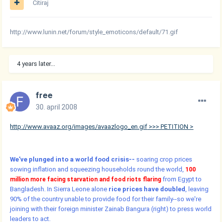
Citiraj
http://www.lunin.net/forum/style_emoticons/default/71.gif
4 years later...
free
30. april 2008
http://www.avaaz.org/images/avaazlogo_en.gif
>>> PETITION >
We've plunged into a world food crisis--
soaring crop prices
sowing inflation and squeezing households round the world,
100
from Egypt to
million more facing starvation and food riots flaring
Bangladesh. In Sierra Leone alone
rice prices have doubled
, leaving
90% of the country unable to provide food for their family--so we're
joining with their foreign minister Zainab Bangura (right) to press world
leaders to act.