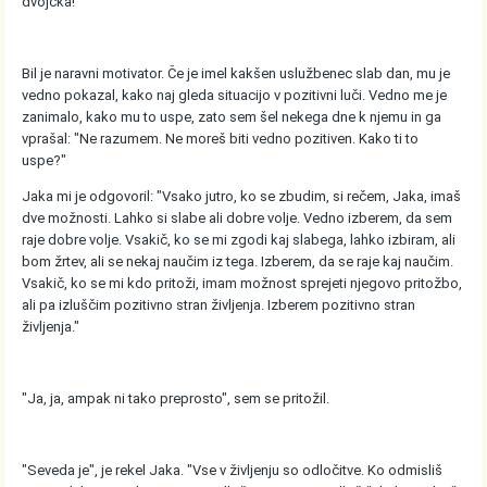
dvojčka!"
Bil je naravni motivator. Če je imel kakšen uslužbenec slab dan, mu je
vedno pokazal, kako naj gleda situacijo v pozitivni luči. Vedno me je
zanimalo, kako mu to uspe, zato sem šel nekega dne k njemu in ga
vprašal: "Ne razumem. Ne moreš biti vedno pozitiven. Kako ti to
uspe?"
Jaka mi je odgovoril: "Vsako jutro, ko se zbudim, si rečem, Jaka, imaš
dve možnosti. Lahko si slabe ali dobre volje. Vedno izberem, da sem
raje dobre volje. Vsakič, ko se mi zgodi kaj slabega, lahko izbiram, ali
bom žrtev, ali se nekaj naučim iz tega. Izberem, da se raje kaj naučim.
Vsakič, ko se mi kdo pritoži, imam možnost sprejeti njegovo pritožbo,
ali pa izluščim pozitivno stran življenja. Izberem pozitivno stran
življenja."
"Ja, ja, ampak ni tako preprosto", sem se pritožil.
"Seveda je", je rekel Jaka. "Vse v življenju so odločitve. Ko odmisliš