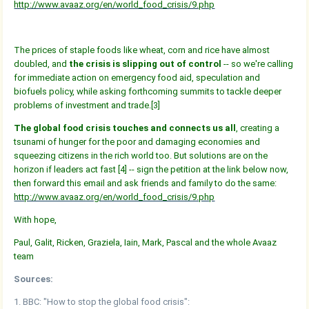
http://www.avaaz.org/en/world_food_crisis/9.php
The prices of staple foods like wheat, corn and rice have almost
doubled, and
the crisis is slipping out of control
-- so we're calling
for immediate action on emergency food aid, speculation and
biofuels policy, while asking forthcoming summits to tackle deeper
problems of investment and trade.[3]
The global food crisis touches and connects us all
, creating a
tsunami of hunger for the poor and damaging economies and
squeezing citizens in the rich world too. But solutions are on the
horizon if leaders act fast [4] -- sign the petition at the link below now,
then forward this email and ask friends and family to do the same:
http://www.avaaz.org/en/world_food_crisis/9.php
With hope,
Paul, Galit, Ricken, Graziela, Iain, Mark, Pascal and the whole Avaaz
team
Sources:
1. BBC: "How to stop the global food crisis":