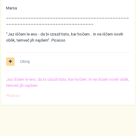
Marsa
~~~~~~~~~~~~~~~~~~~~~~~~~~~~~~~~~~~~~~~~~~~~~
~~~~~~~~~~~~~~~~~~~~~~~~~~~~~~~~
"Jaz iščem le eno - da bi izrazil tisto, kar hočem... In ne iščem novih
oblik, temveč jih najdem".
Picasso
Citiraj
Jaz iščem le eno; da bi izrazil tisto, kar hočem. In ne iščem novih oblik,
temveč jih najdem.
Picasso