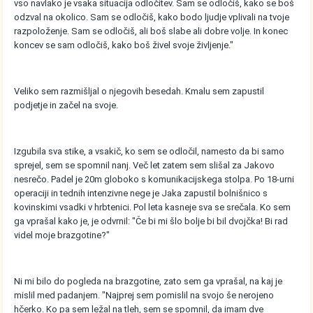
vso navlako je vsaka situacija odločitev. Sam se odločiš, kako se boš
odzval na okolico. Sam se odločiš, kako bodo ljudje vplivali na tvoje
razpoloženje. Sam se odločiš, ali boš slabe ali dobre volje. In konec
koncev se sam odločiš, kako boš živel svoje življenje."
Veliko sem razmišljal o njegovih besedah. Kmalu sem zapustil
podjetje in začel na svoje.
Izgubila sva stike, a vsakič, ko sem se odločil, namesto da bi samo
sprejel, sem se spomnil nanj. Več let zatem sem slišal za Jakovo
nesrečo. Padel je 20m globoko s komunikacijskega stolpa. Po 18-urni
operaciji in tednih intenzivne nege je Jaka zapustil bolnišnico s
kovinskimi vsadki v hrbtenici. Pol leta kasneje sva se srečala. Ko sem
ga vprašal kako je, je odvrnil: "Če bi mi šlo bolje bi bil dvojčka! Bi rad
videl moje brazgotine?"
Ni mi bilo do pogleda na brazgotine, zato sem ga vprašal, na kaj je
mislil med padanjem. "Najprej sem pomislil na svojo še nerojeno
hčerko. Ko pa sem ležal na tleh, sem se spomnil, da imam dve