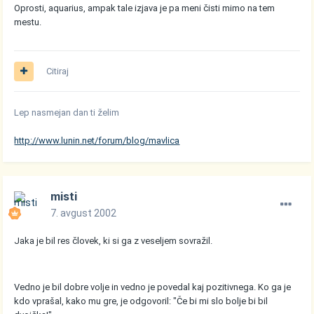
Oprosti, aquarius, ampak tale izjava je pa meni čisti mimo na tem
mestu.
Citiraj
Lep nasmejan dan ti želim
http://www.lunin.net/forum/blog/mavlica
misti
7. avgust 2002
Jaka je bil res človek, ki si ga z veseljem sovražil.
Vedno je bil dobre volje in vedno je povedal kaj pozitivnega. Ko ga je
kdo vprašal, kako mu gre, je odgovoril: "Če bi mi slo bolje bi bil