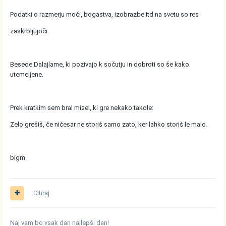
Podatki o razmerju moči, bogastva, izobrazbe itd na svetu so res
zaskrbljujoči.
Besede Dalajlame, ki pozivajo k sočutju in dobroti so še kako
utemeljene.
Prek kratkim sem bral misel, ki gre nekako takole:
Zelo grešiš, če ničesar ne storiš samo zato, ker lahko storiš le malo.
bigm
Citiraj
Naj vam bo vsak dan najlepši dan!