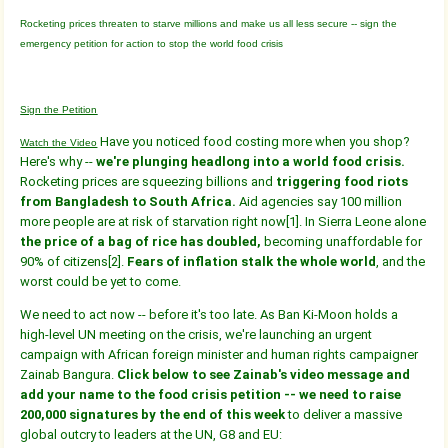
Rocketing prices threaten to starve millions and make us all less secure -- sign the
emergency petition for action to stop the world food crisis
Sign the Petition
Have you noticed food costing more when you shop?
Watch the Video
Here's why --
we're plunging headlong into a world food crisis.
Rocketing prices are squeezing billions and
triggering food riots
from Bangladesh to South Africa.
Aid agencies say 100 million
more people are at risk of starvation right now[1]. In Sierra Leone alone
the price of a bag of rice has doubled,
becoming unaffordable for
90% of citizens[2].
Fears of inflation stalk the whole world
, and the
worst could be yet to come.
We need to act now -- before it's too late. As Ban Ki-Moon holds a
high-level UN meeting on the crisis, we're launching an urgent
campaign with African foreign minister and human rights campaigner
Zainab Bangura.
Click below to see Zainab's video message and
add your name to the food crisis petition -- we need to raise
200,000 signatures by the end of this week
to deliver a massive
global outcry to leaders at the UN, G8 and EU: