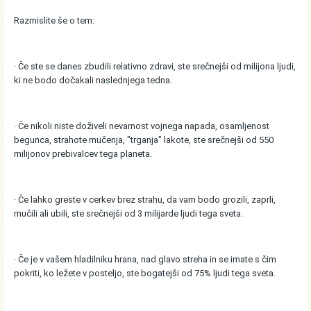
Razmislite še o tem:
· Če ste se danes zbudili relativno zdravi, ste srečnejši od milijona ljudi,
ki ne bodo dočakali naslednjega tedna.
· Če nikoli niste doživeli nevarnost vojnega napada, osamljenost
begunca, strahote mučenja, "trganja" lakote, ste srečnejši od 550
milijonov prebivalcev tega planeta.
· Če lahko greste v cerkev brez strahu, da vam bodo grozili, zaprli,
mučili ali ubili, ste srečnejši od 3 milijarde ljudi tega sveta.
· Če je v vašem hladilniku hrana, nad glavo streha in se imate s čim
pokriti, ko ležete v posteljo, ste bogatejši od 75% ljudi tega sveta.