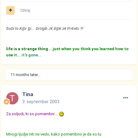
Citiraj
ßoDi ło K@r §i... DrUgih J€ ił@k z€ Pr€v€c !!!
life is a strange thing...
just when you think you learned how to
use it...
it's gone...
11 months later...
Tina
3. september 2003
Za soljudi, ki so pomembni …
Mnogi ljudje niti ne vedo, kako pomembno je da so tu.