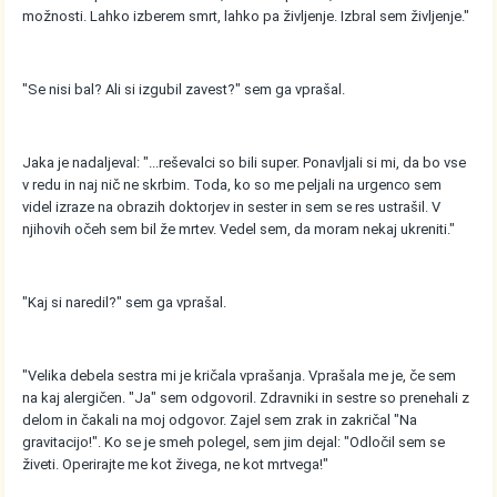
možnosti. Lahko izberem smrt, lahko pa življenje. Izbral sem življenje."
"Se nisi bal? Ali si izgubil zavest?" sem ga vprašal.
Jaka je nadaljeval: "...reševalci so bili super. Ponavljali si mi, da bo vse
v redu in naj nič ne skrbim. Toda, ko so me peljali na urgenco sem
videl izraze na obrazih doktorjev in sester in sem se res ustrašil. V
njihovih očeh sem bil že mrtev. Vedel sem, da moram nekaj ukreniti."
"Kaj si naredil?" sem ga vprašal.
"Velika debela sestra mi je kričala vprašanja. Vprašala me je, če sem
na kaj alergičen. "Ja" sem odgovoril. Zdravniki in sestre so prenehali z
delom in čakali na moj odgovor. Zajel sem zrak in zakričal "Na
gravitacijo!". Ko se je smeh polegel, sem jim dejal: "Odločil sem se
živeti. Operirajte me kot živega, ne kot mrtvega!"