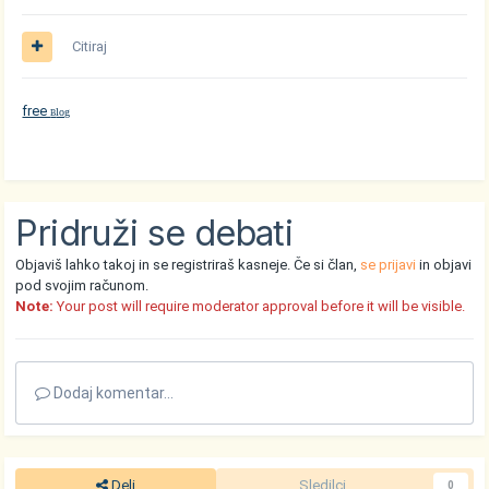
Citiraj
free
log
B
Pridruži se debati
Objaviš lahko takoj in se registriraš kasneje. Če si član,
se prijavi
in objavi
pod svojim računom.
Note:
Your post will require moderator approval before it will be visible.
Dodaj komentar...
Deli
Sledilci
0