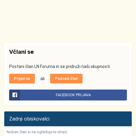
Včlani se
Postani član LN Foruma in se pridruži naši skupnosti.
Prijavi se
ali
Postani član
FACEBOOK PRIJAVA
Zadnji obiskovalci
Noben član si ne ogleduje te strani.