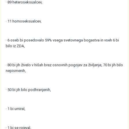
· 89 heteroseksualcev,
· 11 homoseksualcev,
· 6 oseb bi posedovalo 59% vsega svetovnega bogastva in vseh 6 bi
bilo iz ZDA,
· 80 bi jih živelo v hišah brez osnovnih pogojev za življenje, 70 bi jih bilo
nepismenih,
· 50 bi jih bilo podhranjenih,
· 1 bi umiral,
· 1 bi se rojeval,