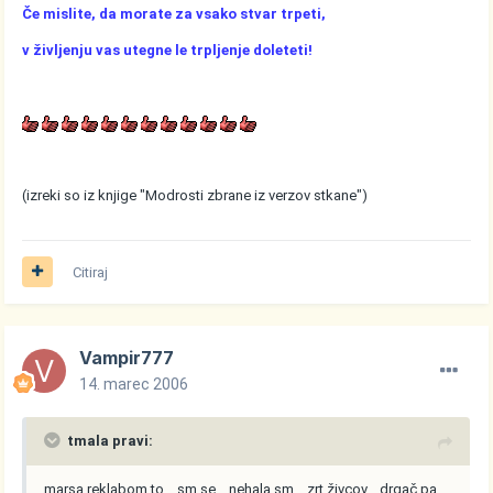
Če mislite, da morate za vsako stvar trpeti,
v življenju vas utegne le trpljenje doleteti!
(izreki so iz knjige "Modrosti zbrane iz verzov stkane")
Citiraj
Vampir777
14. marec 2006
tmala pravi:
marsa reklabom to... sm se... nehala sm... zrt živcov... drgač pa