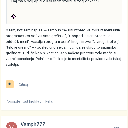
Daj malo bolj opiši o kakšnem vzorcu ti zdaj govoriš?
O tem, kot sem napisal -- samouničevalni vzorec. Ki izvira iz mentalnih
programov kot so "vsi smo grešniki", "Gospod, nisem vreden, da
prideš k meni", vcepljen program odrešilnega in zveličavnega trpljenja,
"telo je grešno" --> posledično se ga muči, da se ukroti to satansko
grešnost. Tudi če kdo ni kristjan, so v našem prostoru zelo močni ti
vzorci obnašanja. Polni smo jih, ker je ta mentaliteta prevladovala tukaj
stoletja.
Citiraj
Possible—but highly unlikely.
Vampir777