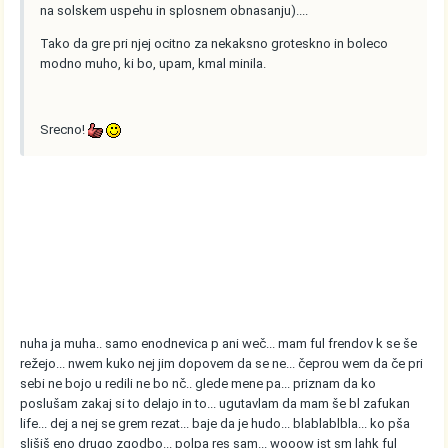
na solskem uspehu in splosnem obnasanju)....
Tako da gre pri njej ocitno za nekaksno groteskno in boleco
modno muho, ki bo, upam, kmal minila.
Srecno!
nuha ja muha.. samo enodnevica p ani weč... mam ful frendov k se še
režejo... nwem kuko nej jim dopovem da se ne... čeprou wem da če pri
sebi ne bojo u redili ne bo nč.. glede mene pa... priznam da ko
poslušam zakaj si to delajo in to... ugutavlam da mam še bl zafukan
life... dej a nej se grem rezat... baje da je hudo... blablablbla... ko pša
slišiš eno drugo zgodbo... polpa res sam... wooow jst sm lahk ful