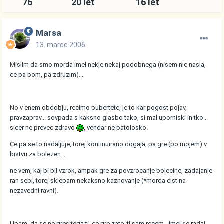
76
20 let
16 let
Marsa
13. marec 2006
Mislim da smo morda imel nekje nekaj podobnega (nisem nic nasla,
ce pa bom, pa zdruzim)...
No v enem obdobju, recimo pubertete, je to kar pogost pojav,
pravzaprav... sovpada s kaksno glasbo tako, si mal uporniski in tko...
sicer ne prevec zdravo
, vendar ne patolosko.
Ce pa se to nadaljuje, torej kontinuirano dogaja, pa gre (po mojem) v
bistvu za bolezen...
ne vem, kaj bi bil vzrok, ampak gre za povzrocanje bolecine, zadajanje
ran sebi, torej sklepam nekaksno kaznovanje (*morda cist na
nezavedni ravni).
Upam, da se ne gres tega ti, ce gre zate, ti sam recem - imej se rada!