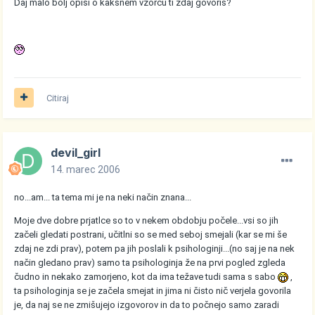
Daj malo bolj opiši o kakšnem vzorcu ti zdaj govoriš?
Citiraj
devil_girl
14. marec 2006
no...am... ta tema mi je na neki način znana...
Moje dve dobre prjatlce so to v nekem obdobju počele...vsi so jih
začeli gledati postrani, učitlni so se med seboj smejali (kar se mi še
zdaj ne zdi prav), potem pa jih poslali k psihologinji...(no saj je na nek
način gledano prav) samo ta psihologinja že na prvi pogled zgleda
čudno in nekako zamorjeno, kot da ima težave tudi sama s sabo
,
ta psihologinja se je začela smejat in jima ni čisto nič verjela govorila
je, da naj se ne zmišujejo izgovorov in da to počnejo samo zaradi