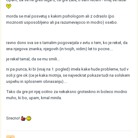
morda se mal posvetuj s kakim psihologom ali z odraslo (po
moznosti usposobljeno ali pa razumevajoco in modro) osebo.
ravno dons sva se s tamalim pogovarjala v avtu o tem, ko je rekel, da
ena njegova znanka, njegovih (in tvojih, vidim) let to pocne....
je rekel tamal, da se mu smili...
ni pa punca, ki bi (vsaj na 1. pogled) imela kake hude probleme, tud v
soli ji gre ok (ce je kaka motnja, se najveckrat pokaze tudi na solskem
uspehu in splosnem obnasanju)....
Tako da gre pri njej ocitno za nekaksno groteskno in boleco modno
muho, ki bo, upam, kmal minila.
Srecno!