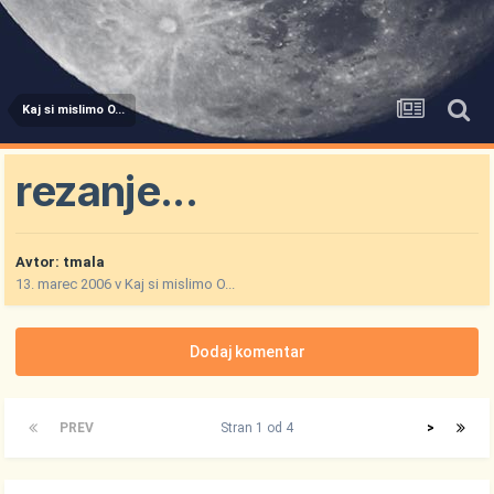
Kaj si mislimo O...
rezanje...
Avtor:
tmala
13. marec 2006
v
Kaj si mislimo O...
Dodaj komentar
PREV
Stran 1 od 4
>