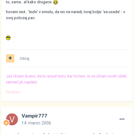
to, sama.. al kako drugace.
hocem rect.. 'lezhi' v smislu, da nic ne naredi, torej bolje: 'se usede' - v
svoj polozaj pac.
Citiraj
Jaz iščem le eno; da bi izrazil tisto, kar hočem. In ne iščem novih oblik,
temveč jih najdem.
Picasso
Vampir777
14. marec 2006