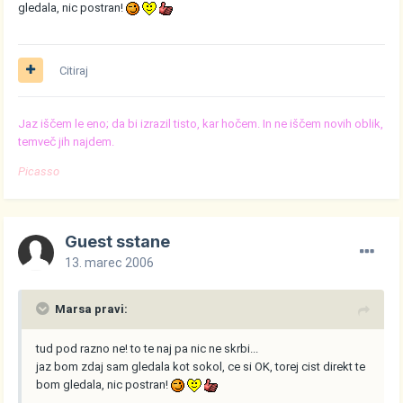
gledala, nic postran!
Citiraj
Jaz iščem le eno; da bi izrazil tisto, kar hočem. In ne iščem novih oblik,
temveč jih najdem.
Picasso
Guest sstane
13. marec 2006
Marsa pravi:
tud pod razno ne! to te naj pa nic ne skrbi...
jaz bom zdaj sam gledala kot sokol, ce si OK, torej cist direkt te
bom gledala, nic postran!