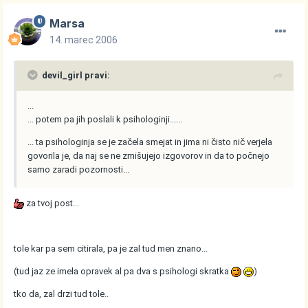
Marsa
14. marec 2006
devil_girl pravi:
...
... potem pa jih poslali k psihologinji......
... ta psihologinja se je začela smejat in jima ni čisto nič verjela
govorila je, da naj se ne zmišujejo izgovorov in da to počnejo
samo zaradi pozornosti...
za tvoj post...
tole kar pa sem citirala, pa je zal tud men znano...
(tud jaz ze imela opravek al pa dva s psihologi skratka
)
tko da, zal drzi tud tole..