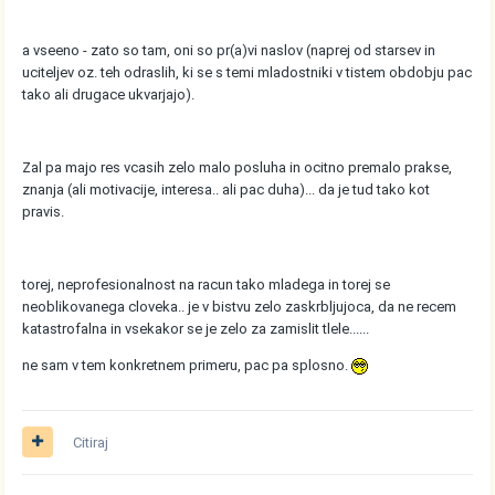
a vseeno - zato so tam, oni so pr(a)vi naslov (naprej od starsev in
uciteljev oz. teh odraslih, ki se s temi mladostniki v tistem obdobju pac
tako ali drugace ukvarjajo).
Zal pa majo res vcasih zelo malo posluha in ocitno premalo prakse,
znanja (ali motivacije, interesa.. ali pac duha)... da je tud tako kot
pravis.
torej, neprofesionalnost na racun tako mladega in torej se
neoblikovanega cloveka.. je v bistvu zelo zaskrbljujoca, da ne recem
katastrofalna in vsekakor se je zelo za zamislit tlele......
ne sam v tem konkretnem primeru, pac pa splosno.
Citiraj