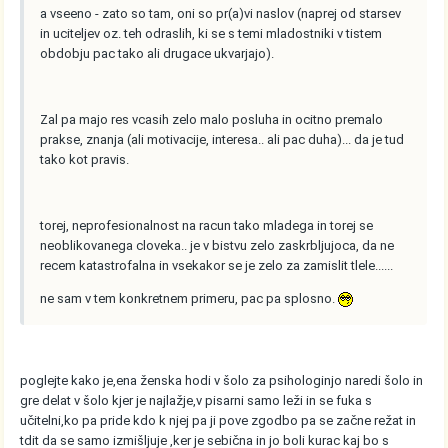
a vseeno - zato so tam, oni so pr(a)vi naslov (naprej od starsev
in uciteljev oz. teh odraslih, ki se s temi mladostniki v tistem
obdobju pac tako ali drugace ukvarjajo).
Zal pa majo res vcasih zelo malo posluha in ocitno premalo
prakse, znanja (ali motivacije, interesa.. ali pac duha)... da je tud
tako kot pravis.
torej, neprofesionalnost na racun tako mladega in torej se
neoblikovanega cloveka.. je v bistvu zelo zaskrbljujoca, da ne
recem katastrofalna in vsekakor se je zelo za zamislit tlele......
ne sam v tem konkretnem primeru, pac pa splosno.
poglejte kako je,ena ženska hodi v šolo za psihologinjo naredi šolo in
gre delat v šolo kjer je najlažje,v pisarni samo leži in se fuka s
učitelni,ko pa pride kdo k njej pa ji pove zgodbo pa se začne režat in
tdit da se samo izmišljuje ,ker je sebična in jo boli kurac kaj bo s