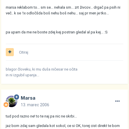
marsa reklabom to... sm se... nehala sm... zrt živcov... drgač pa psih ni
več.. k se 1x odločšda boš nehu boš nehu... saj pr men je tko...
pa upam da me ne boste zdej kej postran gledal al pa kej... :S
Citiraj
blagor človeku, ki mu duša ničesar ne očita
in ni izgubil upanja...
Marsa
13. marec 2006
tud pod razno ne! to te naj pa nic ne skrbi...
jaz bom zdaj sam gledala kot sokol, ce si OK, torej cist direkt te bom