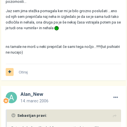
pozornosti...
Jaz sem jima stežka pomagala ker mi je bilo grozno poslušati ...eno
od njih sem prepričala naj neha in izgledalo je da se je sama tudi tako
odločila in nehala, ona druga pa je še nekaj časa vstrajala potem pa se
je tudi ona >umirila< in nehala
ns tamale ne morš u neki prepričat če sami tega nočjo...!!!!!(tut psihiatri
ne nucajo)
Citiraj
Alan_New
14. marec 2006
Sebastjan pravi: