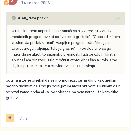
14. marec 2006
Alan_New pravi:
O tem, kot sem napisal -- samouničevalni vzorec. Ki izvira iz
mentalnih programov kot so "vsi smo grešniki", "Gospod, nisem
vreden, da prideš k meni", vcepljen program odrešilnega in
zveličavnega trpljenja, "telo je grešno" --> posledično se ga
muči, da se ukroti to satansko grešnost. Tudi če kdo ni kristjan,
so v našem prostoru zelo močni ti vzorci obnašanja. Polni smo
jih, ker je ta mentaliteta prevladovala tukaj stoletja.
bog nam že ne bi rekel da se mormo rezat če nardimo kak greh,in
močno dvomim da smo jih polni,jaz še nikoli niti pomislil nisem da bi
se rezal zarad greha al kaj podobnega,pa sem naredil že kar veliko
grehov
Citiraj