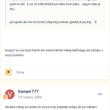
psih ni več.. k se 1x odločšda boš nehu boš nehu... saj pr men je
tko...
pa upam da me ne boste zdej kej postran gledal al pa kej... :S
mogoč so pa tvoji frendi eni sadomahisti nekaj takšnega,da uživajo v
svoji bolečini
Citiraj
Vampir777
14. marec 2006
skratka nehaj se rezati,če se pa tvoji prijatelji režejo jih pa nekako