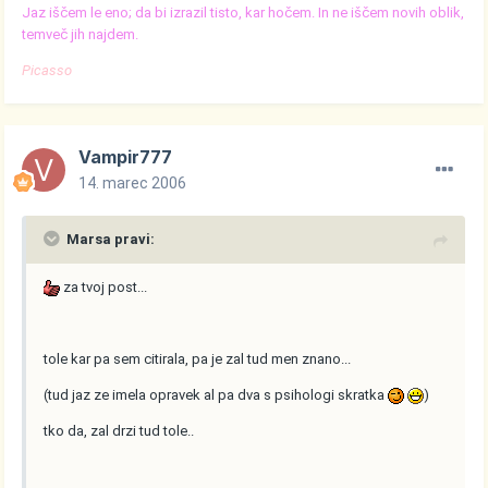
Jaz iščem le eno; da bi izrazil tisto, kar hočem. In ne iščem novih oblik,
temveč jih najdem.
Picasso
Vampir777
14. marec 2006
Marsa pravi:
za tvoj post...
tole kar pa sem citirala, pa je zal tud men znano...
(tud jaz ze imela opravek al pa dva s psihologi skratka
)
tko da, zal drzi tud tole..