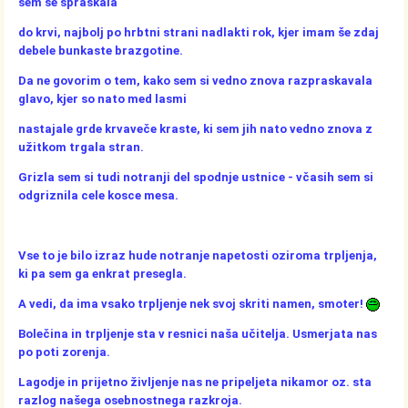
sem se spraskala
do krvi, najbolj po hrbtni strani nadlakti rok, kjer imam še zdaj
debele bunkaste brazgotine.
Da ne govorim o tem, kako sem si vedno znova razpraskavala
glavo, kjer so nato med lasmi
nastajale grde krvaveče kraste, ki sem jih nato vedno znova z
užitkom trgala stran.
Grizla sem si tudi notranji del spodnje ustnice - včasih sem si
odgriznila cele kosce mesa.
Vse to je bilo izraz hude notranje napetosti oziroma trpljenja,
ki pa sem ga enkrat presegla.
A vedi, da ima vsako trpljenje nek svoj skriti namen, smoter!
Bolečina in trpljenje sta v resnici naša učitelja. Usmerjata nas
po poti zorenja.
Lagodje in prijetno življenje nas ne pripeljeta nikamor oz. sta
razlog našega osebnostnega razkroja.