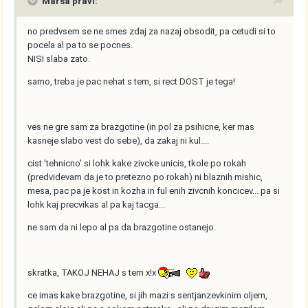
Marsa pravi:
no predvsem se ne smes zdaj za nazaj obsodit, pa cetudi si to
pocela al pa to se pocnes.
NISI slaba zato.
samo, treba je pac nehat s tem, si rect DOST je tega!
ves ne gre sam za brazgotine (in pol za psihicne, ker mas
kasneje slabo vest do sebe), da zakaj ni kul....
cist 'tehnicno' si lohk kake zivcke unicis, tkole po rokah
(predvidevam da je to pretezno po rokah) ni blaznih mishic,
mesa, pac pa je kost in kozha in ful enih zivcnih koncicev... pa si
lohk kaj precvikas al pa kaj tacga...
ne sam da ni lepo al pa da brazgotine ostanejo.
skratka, TAKOJ NEHAJ s tem x!x
ce imas kake brazgotine, si jih mazi s sentjanzevkinim oljem,