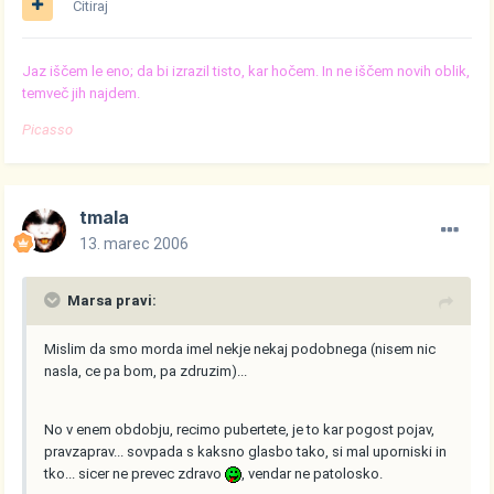
Citiraj
Jaz iščem le eno; da bi izrazil tisto, kar hočem. In ne iščem novih oblik,
temveč jih najdem.
Picasso
tmala
13. marec 2006
Marsa pravi:
Mislim da smo morda imel nekje nekaj podobnega (nisem nic
nasla, ce pa bom, pa zdruzim)...
No v enem obdobju, recimo pubertete, je to kar pogost pojav,
pravzaprav... sovpada s kaksno glasbo tako, si mal uporniski in
tko... sicer ne prevec zdravo
, vendar ne patolosko.