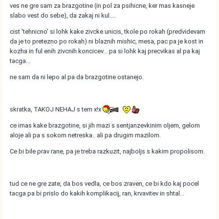
ves ne gre sam za brazgotine (in pol za psihicne, ker mas kasneje
slabo vest do sebe), da zakaj ni kul....
cist 'tehnicno' si lohk kake zivcke unicis, tkole po rokah (predvidevam
da je to pretezno po rokah) ni blaznih mishic, mesa, pac pa je kost in
kozha in ful enih zivcnih koncicev... pa si lohk kaj precvikas al pa kaj
tacga...
ne sam da ni lepo al pa da brazgotine ostanejo.
skratka, TAKOJ NEHAJ s tem x!x
ce imas kake brazgotine, si jih mazi s sentjanzevkinim oljem, gelom
aloje ali pa s sokom netreska.. ali pa drugim mazilom.
Ce bi bile prav rane, pa je treba razkuzit, najboljs s kakim propolisom.
tud ce ne gre zate, da bos vedla, ce bos zraven, ce bi kdo kaj pocel
tacga pa bi prislo do kakih komplikacij, ran, krvavitev in shtal...