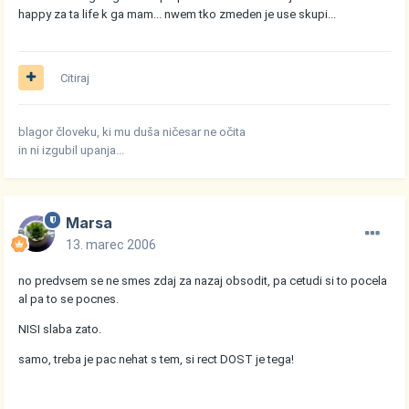
happy za ta life k ga mam... nwem tko zmeden je use skupi...
Citiraj
blagor človeku, ki mu duša ničesar ne očita
in ni izgubil upanja...
Marsa
13. marec 2006
no predvsem se ne smes zdaj za nazaj obsodit, pa cetudi si to pocela
al pa to se pocnes.
NISI slaba zato.
samo, treba je pac nehat s tem, si rect DOST je tega!