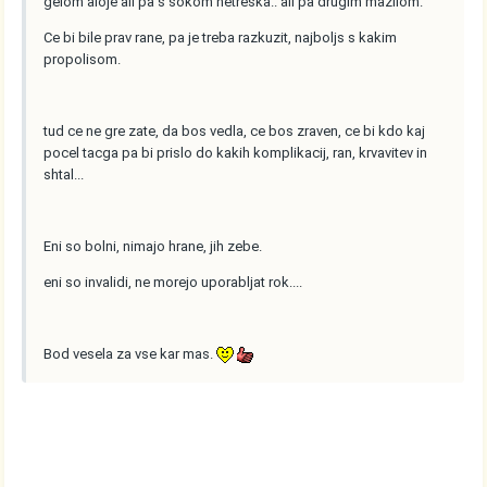
gelom aloje ali pa s sokom netreska.. ali pa drugim mazilom.
Ce bi bile prav rane, pa je treba razkuzit, najboljs s kakim
propolisom.
tud ce ne gre zate, da bos vedla, ce bos zraven, ce bi kdo kaj
pocel tacga pa bi prislo do kakih komplikacij, ran, krvavitev in
shtal...
Eni so bolni, nimajo hrane, jih zebe.
eni so invalidi, ne morejo uporabljat rok....
Bod vesela za vse kar mas.