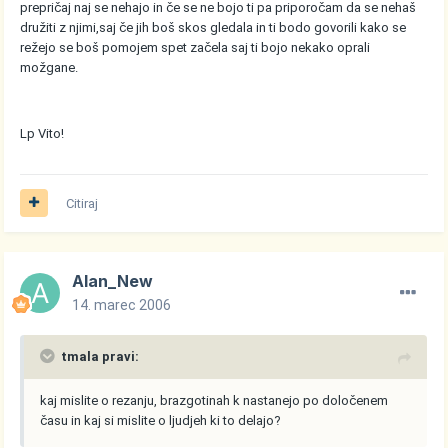
prepričaj naj se nehajo in če se ne bojo ti pa priporočam da se nehaš
družiti z njimi,saj če jih boš skos gledala in ti bodo govorili kako se
režejo se boš pomojem spet začela saj ti bojo nekako oprali
možgane.
Lp Vito!
Citiraj
Alan_New
14. marec 2006
tmala pravi:
kaj mislite o rezanju, brazgotinah k nastanejo po določenem
času in kaj si mislite o ljudjeh ki to delajo?