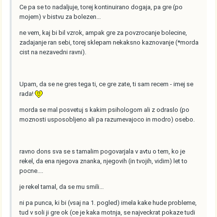
Ce pa se to nadaljuje, torej kontinuirano dogaja, pa gre (po
mojem) v bistvu za bolezen...
ne vem, kaj bi bil vzrok, ampak gre za povzrocanje bolecine,
zadajanje ran sebi, torej sklepam nekaksno kaznovanje (*morda
cist na nezavedni ravni).
Upam, da se ne gres tega ti, ce gre zate, ti sam recem - imej se
rada!
morda se mal posvetuj s kakim psihologom ali z odraslo (po
moznosti usposobljeno ali pa razumevajoco in modro) osebo.
ravno dons sva se s tamalim pogovarjala v avtu o tem, ko je
rekel, da ena njegova znanka, njegovih (in tvojih, vidim) let to
pocne....
je rekel tamal, da se mu smili...
ni pa punca, ki bi (vsaj na 1. pogled) imela kake hude probleme,
tud v soli ji gre ok (ce je kaka motnja, se najveckrat pokaze tudi