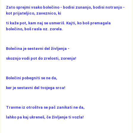
Zato sprejmi vsako bolečino - bodisi zunanjo, bodisi notranjo -
kot prijateljico, zaveznico, ki
ti kaže pot, kam naj se usmeriš. Kajti, ko boš premagala
bolečino, boš rasla oz. zorela.
Bolečina je sestavni del življenja -
skoznjo vodi pot do zrelosti, zorenja!
Bolečini pobegniti se ne da,
ker je sestavni del tvojega srca!
Travme iz otroštva se pač zanikati ne da,
lahko pa kaj ukreneš, če življenje ti vozla!