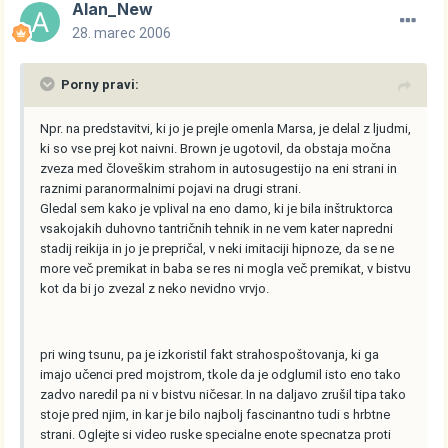
Alan_New
28. marec 2006
Porny pravi:
Npr. na predstavitvi, ki jo je prejle omenla Marsa, je delal z ljudmi,
ki so vse prej kot naivni. Brown je ugotovil, da obstaja močna
zveza med človeškim strahom in autosugestijo na eni strani in
raznimi paranormalnimi pojavi na drugi strani.
Gledal sem kako je vplival na eno damo, ki je bila inštruktorca
vsakojakih duhovno tantričnih tehnik in ne vem kater napredni
stadij reikija in jo je prepričal, v neki imitaciji hipnoze, da se ne
more več premikat in baba se res ni mogla več premikat, v bistvu
kot da bi jo zvezal z neko nevidno vrvjo.
pri wing tsunu, pa je izkoristil fakt strahospoštovanja, ki ga
imajo učenci pred mojstrom, tkole da je odglumil isto eno tako
zadvo naredil pa ni v bistvu ničesar. In na daljavo zrušil tipa tako
stoje pred njim, in kar je bilo najbolj fascinantno tudi s hrbtne
strani. Oglejte si video ruske specialne enote specnatza proti