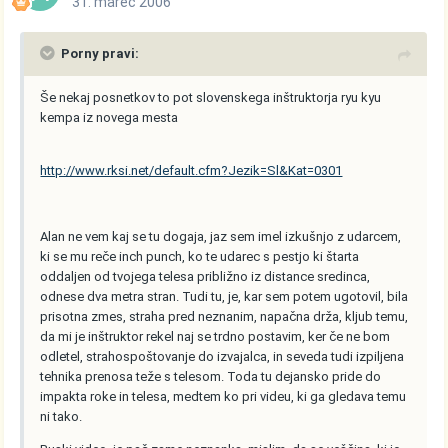
31. marec 2006
Porny pravi:
Še nekaj posnetkov to pot slovenskega inštruktorja ryu kyu
kempa iz novega mesta
http://www.rksi.net/default.cfm?Jezik=Sl&Kat=0301
Alan ne vem kaj se tu dogaja, jaz sem imel izkušnjo z udarcem,
ki se mu reče inch punch, ko te udarec s pestjo ki štarta
oddaljen od tvojega telesa približno iz distance sredinca,
odnese dva metra stran. Tudi tu, je, kar sem potem ugotovil, bila
prisotna zmes, straha pred neznanim, napačna drža, kljub temu,
da mi je inštruktor rekel naj se trdno postavim, ker če ne bom
odletel, strahospoštovanje do izvajalca, in seveda tudi izpiljena
tehnika prenosa teže s telesom. Toda tu dejansko pride do
impakta roke in telesa, medtem ko pri videu, ki ga gledava temu
ni tako.