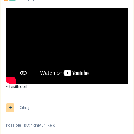
v šestih delih.
Citiraj
Possible—but highly unlikely.