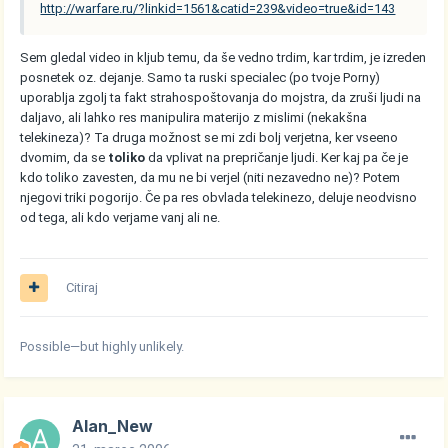
http://warfare.ru/?linkid=1561&catid=239&video=true&id=143
Sem gledal video in kljub temu, da še vedno trdim, kar trdim, je izreden
posnetek oz. dejanje. Samo ta ruski specialec (po tvoje Porny)
uporablja zgolj ta fakt strahospoštovanja do mojstra, da zruši ljudi na
daljavo, ali lahko res manipulira materijo z mislimi (nekakšna
telekineza)? Ta druga možnost se mi zdi bolj verjetna, ker vseeno
dvomim, da se
toliko
da vplivat na prepričanje ljudi. Ker kaj pa če je
kdo toliko zavesten, da mu ne bi verjel (niti nezavedno ne)? Potem
njegovi triki pogorijo. Če pa res obvlada telekinezo, deluje neodvisno
od tega, ali kdo verjame vanj ali ne.
Citiraj
Possible—but highly unlikely.
Alan_New