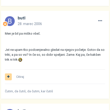
butl
28. marec 2006
Men je bil pa miško všeč.
Jst ne upam tko podcenjevalno gledat na njegov početje. Gotov da so
triki, a pa so vsi? In če so, so dobr speljani. Zame. Kaj pa, če kakšen
trik ni trik
Citiraj
Čutim, da čutiš, da čutim, kar čutiš