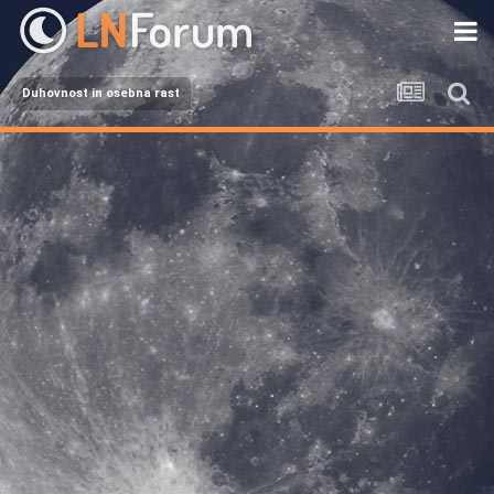
Duhovnost in osebna rast