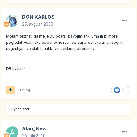
DON KARLOS
25. avgust 2008
Moram priznati da me je DB očaral z svojimi triki uma in bi moral
pogledati vsak iskalec duhovne resnice, saj bi se tako znal izogniti
sugestijam verskih fanatikov in reklam potrošništva.
DB hvala ti!
Citiraj
1
1 year later...
Alan_New
26. julij 2010