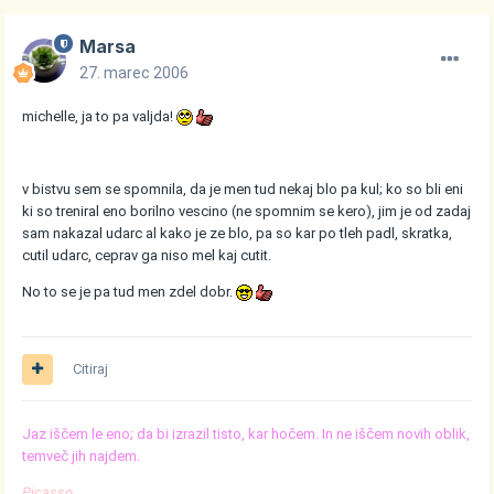
Marsa
27. marec 2006
michelle, ja to pa valjda!
v bistvu sem se spomnila, da je men tud nekaj blo pa kul; ko so bli eni
ki so treniral eno borilno vescino (ne spomnim se kero), jim je od zadaj
sam nakazal udarc al kako je ze blo, pa so kar po tleh padl, skratka,
cutil udarc, ceprav ga niso mel kaj cutit.
No to se je pa tud men zdel dobr.
Citiraj
Jaz iščem le eno; da bi izrazil tisto, kar hočem. In ne iščem novih oblik,
temveč jih najdem.
Picasso