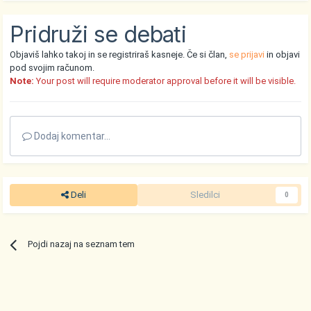
Pridruži se debati
Objaviš lahko takoj in se registriraš kasneje. Če si član,
se prijavi
in objavi
pod svojim računom.
Note:
Your post will require moderator approval before it will be visible.
Dodaj komentar...
Deli
Sledilci
0
Pojdi nazaj na seznam tem