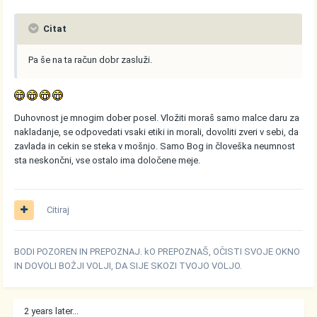
Citat
Pa še na ta račun dobr zasluži.
Duhovnost je mnogim dober posel. Vložiti moraš samo malce daru za
nakladanje, se odpovedati vsaki etiki in morali, dovoliti zveri v sebi, da
zavlada in cekin se steka v mošnjo. Samo Bog in človeška neumnost
sta neskončni, vse ostalo ima določene meje.
Citiraj
BODI POZOREN IN PREPOZNAJ. kO PREPOZNAŠ, OČISTI SVOJE OKNO
IN DOVOLI BOŽJI VOLJI, DA SIJE SKOZI TVOJO VOLJO.
2 years later...