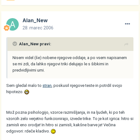
Alan_New
28. marec 2006
Alan_New pravi:
Nisem videl (še) nobene njegove oddaje, a po vsem napisanem
se mi zdi, da lahko njegovi triki delujejo le s šibkimi in
predvidljivimi umi.
Sem gledal malo to
stran
, poskusil njegove teste in potrdil svojo
hipotezo.
Mož pozna psihologijo, vzorce razmišljanja, in na ljudeh, ki po teh
vzorcih zelo verjetno funkcionirajo, izvede trike. To je kot igrica: hitro si
zamisli eno orodje! In hitro si zamisli, kakšne barve je! Večina
odgovori: rdeče kladivo.