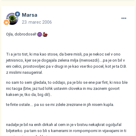
Marsa
23. marec 2006
Ojla, dobrodosel!
Ti a je to tist, ki ma kao stose, da bere misli, pa je nekoc sel v ono
jetnisnico, kjer se je dogajala zelena milja (mensezdi)....pa je on bil v
eni celici, prostovoljec pa v drugi in je kao vse tko pocel, kot je ta D.B.
z mislimi nasugeriral.
no sam to sem gledala, to oddajo, pa je blo se ene par fint, ki niso ble
nic tacga (btw, jaz tud lohk ustavim cloveka in mu zacnem govort
kaksen je, tko da, big dil)..
te finte ostale.... pa so se mi zdele zrezirane in jih nisem kupla.
nadalje je bil na enih dirkah al cem in je v bistvu nekajkrat ogoljufal
biljeterko. pa tam so bli s kamerami in rompompomi in vijavajami in ti