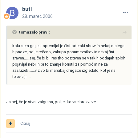
butl
28. marec 2006
tomazslo pravi:
kokr sem ga jest spremljal je čist oderski show in nekaj malega
hipnoze, bolje rečeno, zakupa posameznikov in nekaj fint
zraven......sej, če bi bil res tko pozitiven se v takih oddajah sploh
pojavljal nebi in bi to znanje koristil za pomoč in ne za
zaslužek.......v živo bi marsikaj drugače izgledalo, kot je na
televiziji.....
Ja sej, če je stvar zaigrana, pol je tko vse brezveze.
Citiraj