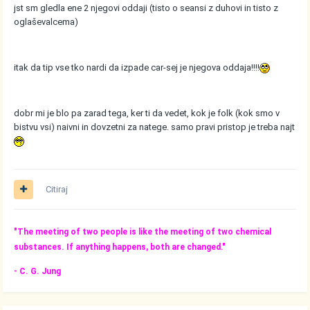
jst sm gledla ene 2 njegovi oddaji (tisto o seansi z duhovi in tisto z
oglaševalcema)
itak da tip vse tko nardi da izpade car-sej je njegova oddaja!!!!
dobr mi je blo pa zarad tega, ker ti da vedet, kok je folk (kok smo v
bistvu vsi) naivni in dovzetni za natege. samo pravi pristop je treba najt
Citiraj
"The meeting of two people is like the meeting of two chemical
substances. If anything happens, both are changed."
- C. G. Jung