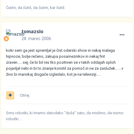
Čutim, da čutiš, da čutim, kar čutiš
tomazslo
28. marec 2006
kokr sem ga jest spremljal je čist oderski show in nekaj malega
hipnoze, bolje rečeno, zakupa posameznikov in nekaj fint
zraven......sej, če bi bil res tko pozitiven se v takih oddajah sploh
pojavljal nebi in bi to znanje koristil za pomoč in ne za zaslužek.......v
živo bi marsikaj drugače izgledalo, kot je na televiziji.....
Citiraj
Smo robotki, ki imamo datodeko "duša" zato, da mislimo, da nismo
robotki ...