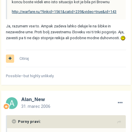
koncu boste videli eno isto situacijo kot je bila pri Brownu
http://warfare.ru/?linkid=1561&catid=239&video=true&id=143
Ja, razumem vse to. Ampak zadeva lahko deluje le na šibke in
nezavedne ume. Proti bolj zavestnemu človeku vsi ti triki pogorijo. Aja,
zavesti pa ti ne dajo stopnje reikija ali podobne modne duhovnosti.
Citiraj
Possible—but highly unlikely.
Alan_New
31. marec 2006
Porny pravi: