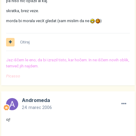
pa niso nic opazil al kaj.
skratka, brez veze.
morda bi morala vecX gledat (sam mislim da ne
)
Citiraj
Jaz iščem le eno; da bi izrazil tisto, kar hočem. In ne iščem novih oblik,
temveč jih najdem.
Picasso
Andromeda
24. marec 2006
oj!