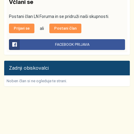
Včlani se
Postani član LN Foruma in se pridruži naši skupnosti.
Prijavi se
ali
Postani član
FACEBOOK PRIJAVA
Zadnji obiskovalci
Noben član si ne ogleduje te strani.