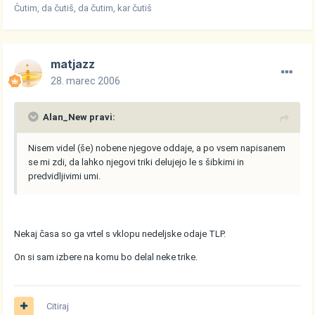
Čutim, da čutiš, da čutim, kar čutiš
matjazz
28. marec 2006
Alan_New pravi:
Nisem videl (še) nobene njegove oddaje, a po vsem napisanem
se mi zdi, da lahko njegovi triki delujejo le s šibkimi in
predvidljivimi umi.
Nekaj časa so ga vrtel s vklopu nedeljske odaje TLP.
On si sam izbere na komu bo delal neke trike.
Citiraj