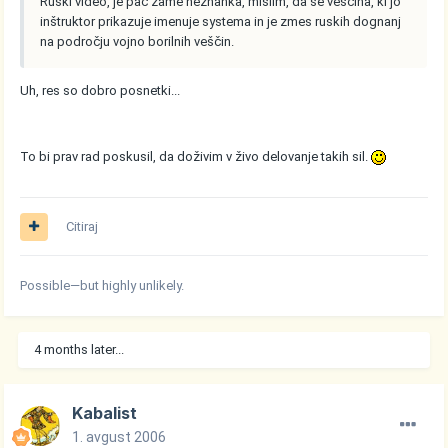
Ruski video, je pač zame neznanka, mislim, da se veščina, ki jo
inštruktor prikazuje imenuje systema in je zmes ruskih dognanj
na področju vojno borilnih veščin.
Uh, res so dobro posnetki...
To bi prav rad poskusil, da doživim v živo delovanje takih sil.
Citiraj
Possible—but highly unlikely.
4 months later...
Kabalist
1. avgust 2006