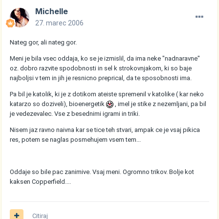
Michelle
27. marec 2006
Nateg gor, ali nateg gor.
Meni je bila vsec oddaja, ko se je izmislil, da ima neke "nadnaravne"
oz. dobro razvite spodobnosti in sel k strokovnjakom, ki so baje
najboljsi v tem in jih je resnicno preprical, da te sposobnosti ima.
Pa bil je katolik, ki je z dotikom ateiste spremenil v katolike ( kar neko
katarzo so doziveli), bioenergetik
, imel je stike z nezemljani, pa bil
je vedezevalec. Vse z besednimi igrami in triki.
Nisem jaz ravno naivna kar se tice teh stvari, ampak ce je vsaj pikica
res, potem se naglas posmehujem vsem tem...
Oddaje so bile pac zanimive. Vsaj meni. Ogromno trikov. Bolje kot
kaksen Copperfield....
Citiraj