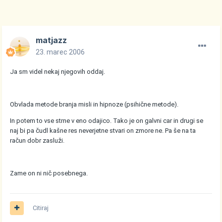
matjazz
23. marec 2006
Ja sm videl nekaj njegovih oddaj.
Obvlada metode branja misli in hipnoze (psihične metode).
In potem to vse strne v eno odajico. Tako je on galvni car in drugi se
naj bi pa čudl kašne res neverjetne stvari on zmore ne. Pa še na ta
račun dobr zasluži.
Zame on ni nič posebnega.
Citiraj