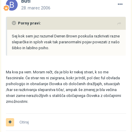
butl
28. marec 2006
Porny pravi:
Sej kok sem jaz razumel Derren Brown poskuša razkrivati razne
sleparčke in sploh vsak tak paranormalni pojav povezati z našo
šibko in labilno psiho.
Ma kva pa vem. Moram rečt, da je blo kr nekej stvari, k so me
fascinirale. Če stvar res ni zaigrana, kokr je trdil, pol dec ful obvlada
psihologijo in obnašanje človeka ob določenih dražljajih, situacijah
/kar se razkrivanja sleparstva tiče/, ampak še zmerej je bla večina
stvari zame nerazložljivih s stališča običajnega človeka z običajnimi
zmožnostmi.
Citiraj