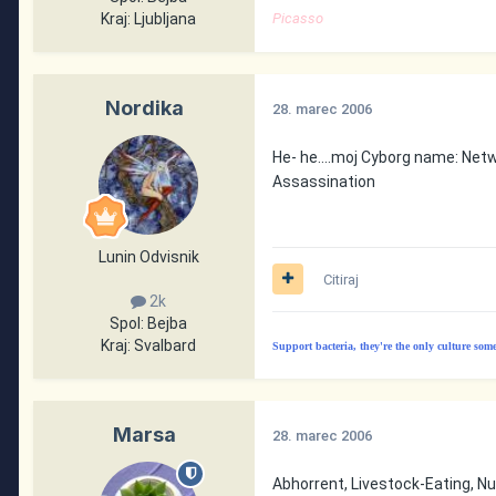
Kraj:
Ljubljana
Picasso
Nordika
28. marec 2006
He- he....moj Cyborg name: Net
Assassination
Lunin Odvisnik
Citiraj
2k
Spol:
Bejba
Kraj:
Svalbard
Support bacteria, they're the only culture som
Marsa
28. marec 2006
Abhorrent, Livestock-Eating, 