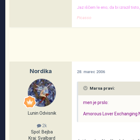
Jaz iščem le eno; da bi izrazil tist
Picasso
Nordika
28. marec 2006
Marsa pravi:
men je prslo:
Lunin Odvisnik
Amorous Lover Exchanging N
2k
Spol:
Bejba
Kraj:
Svalbard