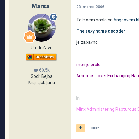
Marsa
28. marec 2006
Tole sem nasla na
Angeovem b
The sexy name decoder
je zabavno.
Uredništvo
men je prslo:
60,5k
Amorous Lover Exchanging Nau
Spol:
Bejba
Kraj:
Ljubljana
In
Minx Administering Rapturous 
Citiraj