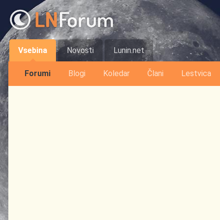
Vsebina
Novosti
Lunin.net
Forumi
Blogi
Koledar
Člani
Lestvica