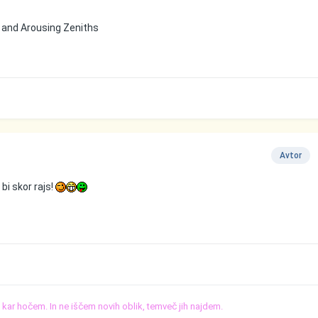
y and Arousing Zeniths
Avtor
bi skor rajs!
o, kar hočem. In ne iščem novih oblik, temveč jih najdem.