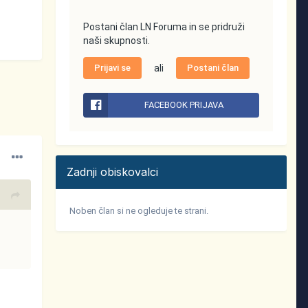
Postani član LN Foruma in se pridruži
naši skupnosti.
Prijavi se
ali
Postani član
FACEBOOK PRIJAVA
Zadnji obiskovalci
Noben član si ne ogleduje te strani.