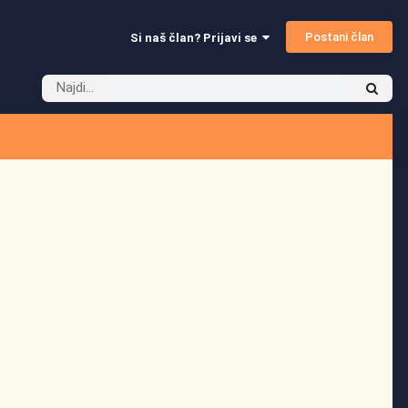
Postani član
Si naš član? Prijavi se