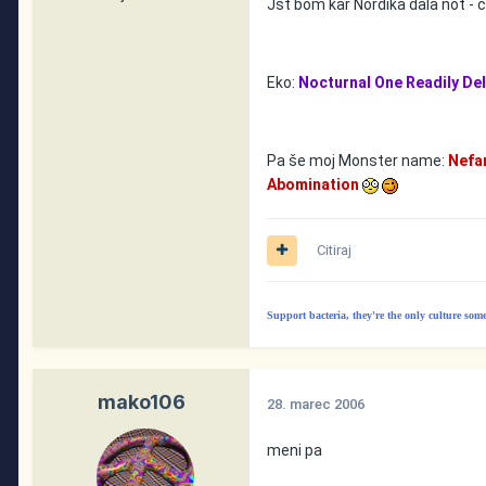
Jst bom kar Nordika dala not - č
Eko:
Nocturnal One Readily Del
Pa še moj Monster name:
Nefa
Abomination
Citiraj
Support bacteria, they're the only culture som
mako106
28. marec 2006
meni pa