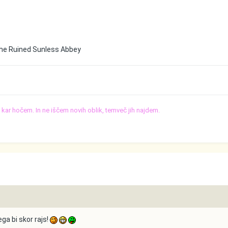
he Ruined Sunless Abbey
o, kar hočem. In ne iščem novih oblik, temveč jih najdem.
ga bi skor rajs!