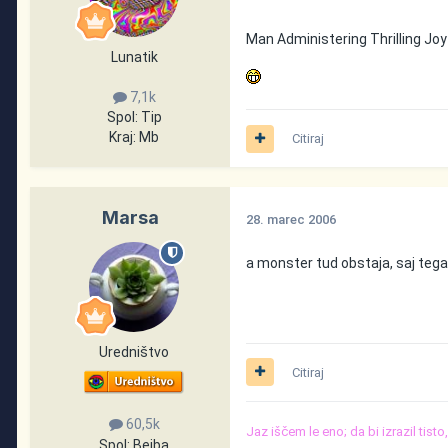
Man Administering Thrilling Jo
Lunatik
7,1k
Spol:
Tip
Kraj:
Mb
Citiraj
Marsa
28. marec 2006
a monster tud obstaja, saj tega 
Uredništvo
Citiraj
60,5k
Jaz iščem le eno; da bi izrazil tist
Spol:
Bejba