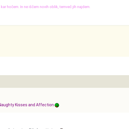
o, kar hočem. In ne iščem novih oblik, temveč jih najdem.
aughty Kisses and Affection