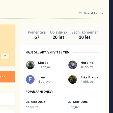
Vse aktivnosti
Komentarji
Objavljeno
Zadnji komentar
67
20 let
20 let
NAJBOLJ AKTIVNI V TEJ TEMI
0
Marsa
Nordika
19 objav
10 objav
tar
free
Pika Pikica
4 objave
4 objave
POPULARNI DNEVI
28. Mar 2006
30. Mar 2006
65 objav
3 objave