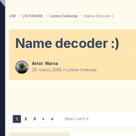
LNF
LN FORUMI
Lunine čvekarije
Name decoder :)
Name decoder :)
Avtor:
Marsa
28. marec 2006
v
Lunine čvekarije
1
2
3
>
Stran 1 od 3