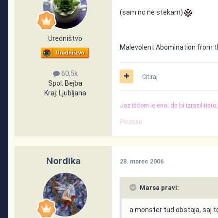
(sam nc ne stekam)
Uredništvo
Malevolent Abomination from t
60,5k
Citiraj
Spol:
Bejba
Kraj:
Ljubljana
Jaz iščem le eno; da bi izrazil tist
Picasso
Nordika
28. marec 2006
Marsa pravi:
a monster tud obstaja, saj te