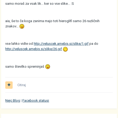
samo moraš za vsak lik... ker so vse slike... :S
aia, še to če koga zanima majo toti hieroglifi samo 26 različnih
znakov...
vse lahko vidte od
http://veluscek.amebis.si/slike/1.gif
pa do
http://veluscek.amebis.si/slike/26.gif
samo številko spreminjaš
Citiraj
Nejc Blog
|
Facebook statusi