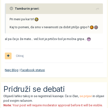
Tamburin pravi:
Pri meni pa kar tri!
Kaj to pomeni, da smo v nevarnosti za dobit ptičjo gripo?
al pa če jo že mate... več kot je prtičov bol je močna gripa...
Citiraj
Nejc Blog
|
Facebook statusi
Pridruži se debati
Objaviš lahko takoj in se registriraš kasneje. Če si član,
se prijavi
in objavi
pod svojim računom.
Note:
Your post will require moderator approval before it will be visible.