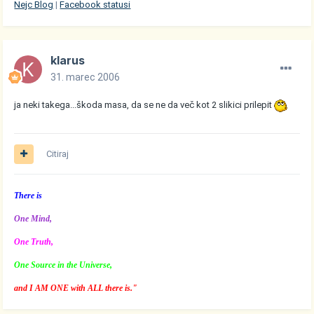
Nejc Blog
|
Facebook statusi
klarus
31. marec 2006
ja neki takega...škoda masa, da se ne da več kot 2 slikici prilepit
Citiraj
There is
One Mind,
One Truth,
One Source in the Universe,
and I AM ONE with ALL there is."