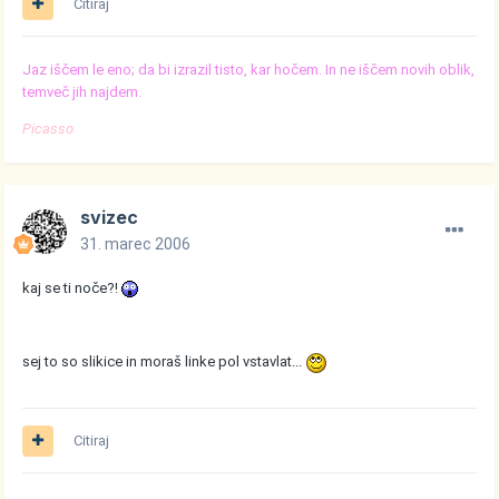
Citiraj
Jaz iščem le eno; da bi izrazil tisto, kar hočem. In ne iščem novih oblik,
temveč jih najdem.
Picasso
svizec
31. marec 2006
kaj se ti noče?!
sej to so slikice in moraš linke pol vstavlat...
Citiraj