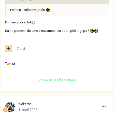
Pri men nariše dva ptiča.
Pri meni pa kar tri!
Kaj to pomeni, da smo v nevarnosti za dobit ptičjo gripo?
Citiraj
T
a
m
a
r
a
MOJA DOMAČA STRAN
svizec
1. april 2006