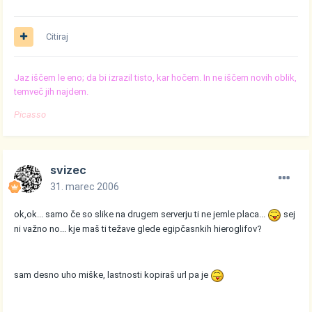
Citiraj
Jaz iščem le eno; da bi izrazil tisto, kar hočem. In ne iščem novih oblik,
temveč jih najdem.
Picasso
svizec
31. marec 2006
ok,ok... samo če so slike na drugem serverju ti ne jemle placa...
sej
ni važno no... kje maš ti težave glede egipčasnkih hieroglifov?
sam desno uho miške, lastnosti kopiraš url pa je