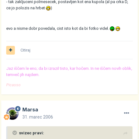
- tak zakljuceni polmesecek, postavljen kot ena kupola (al pa crka D,
ce jo polozis na hrbet
)
evo a nisme dobr povedala, cist isto kot da bi fotko videl.
Citiraj
Jaz iščem le eno; da bi izrazil tisto, kar hočem. In ne iščem novih oblik,
temveč jih najdem.
Picasso
Marsa
31. marec 2006
svizec pravi: