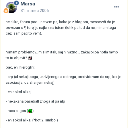
Marsa
31. marec 2006
ne slike, forum pac... ne vem pa, kako je z blogom, mensezdi da je
povezan s F, torej je najbrz na istem (lohk pa tud da ne, nimam tega
cez, sam pac to vem).
Nimam problemov.. mislim itak, saj ni vazno... zakaj bi pa hotla ravno
to tu objavit?
pac, eni hieroglifi:
- srp (al nekaj tacga, ukrivljenega a ostrega, predvidevam da srp, ker je
asociacija, da zhanjem nekaj)
- en sokol al kaj
- nekaksna baseball zhoga al pa nlp
- raca al gos (
)
- en sokol al kaj (*kot 2. simbol)