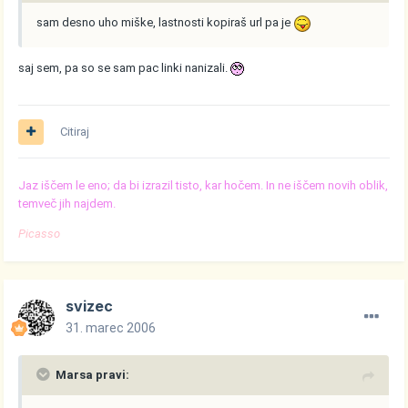
sam desno uho miške, lastnosti kopiraš url pa je
saj sem, pa so se sam pac linki nanizali.
Citiraj
Jaz iščem le eno; da bi izrazil tisto, kar hočem. In ne iščem novih oblik,
temveč jih najdem.
Picasso
svizec
31. marec 2006
Marsa pravi: