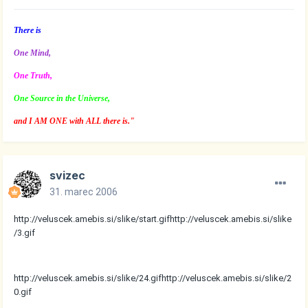
There is
One Mind,
One Truth,
One Source in the Universe,
and I AM ONE with ALL there is."
svizec
31. marec 2006
http://veluscek.amebis.si/slike/start.gif
http://veluscek.amebis.si/slike
/3.gif
http://veluscek.amebis.si/slike/24.gif
http://veluscek.amebis.si/slike/2
0.gif