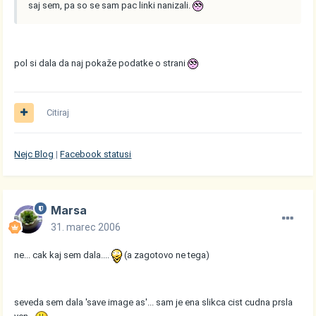
saj sem, pa so se sam pac linki nanizali.
pol si dala da naj pokaže podatke o strani
Citiraj
Nejc Blog
|
Facebook statusi
Marsa
31. marec 2006
ne... cak kaj sem dala....
(a zagotovo ne tega)
seveda sem dala 'save image as'... sam je ena slikca cist cudna prsla