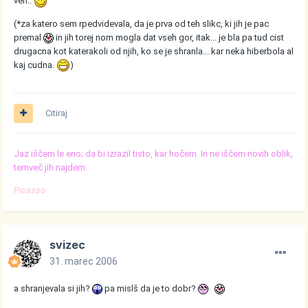
ven..
(*za katero sem rpedvidevala, da je prva od teh slikc, ki jih je pac
premal
in jih torej nom mogla dat vseh gor, itak... je bla pa tud cist
drugacna kot katerakoli od njih, ko se je shranla... kar neka hiberbola al
kaj cudna.
)
Citiraj
Jaz iščem le eno; da bi izrazil tisto, kar hočem. In ne iščem novih oblik,
temveč jih najdem.
Picasso
svizec
31. marec 2006
a shranjevala si jih?
pa mislš da je to dobr?