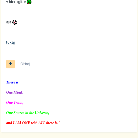
v hieroglife
aja
tukaj
Citiraj
There is
One Mind,
One Truth,
One Source in the Universe,
and I AM ONE with ALL there is."