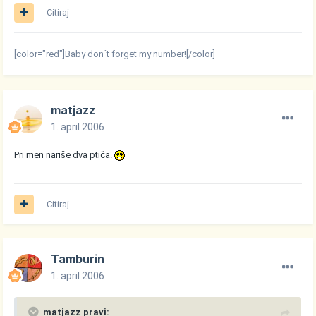
Citiraj
[color="red"]Baby don´t forget my number![/color]
matjazz
1. april 2006
Pri men nariše dva ptiča.
Citiraj
Tamburin
1. april 2006
matjazz pravi: