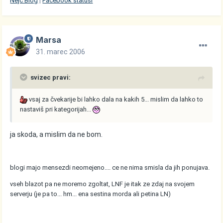
Nejc Blog
|
Facebook statusi
Marsa
31. marec 2006
svizec pravi:
vsaj za čvekarije bi lahko dala na kakih 5... mislim da lahko to
nastaviš pri kategorijah...
ja skoda, a mislim da ne bom.
blogi majo mensezdi neomejeno.... ce ne nima smisla da jih ponujava.
vseh blazot pa ne moremo zgoltat, LNF je itak ze zdaj na svojem
serverju (je pa to... hm... ena sestina morda ali petina LN)