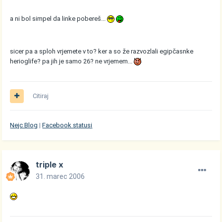
a ni bol simpel da linke pobereš...
sicer pa a sploh vrjemete v to? ker a so že razvozlali egipčasnke
herioglife? pa jih je samo 26? ne vrjemem...
Citiraj
Nejc Blog
|
Facebook statusi
triple x
31. marec 2006