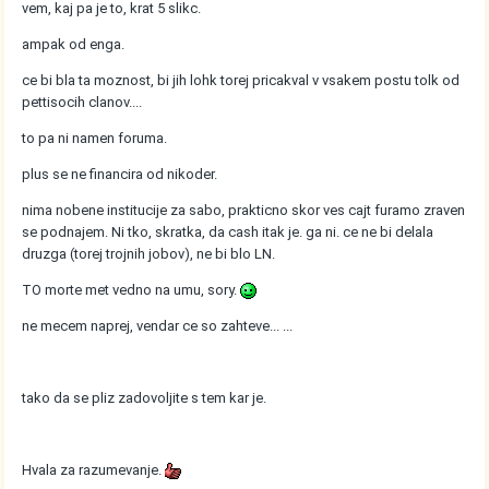
vem, kaj pa je to, krat 5 slikc.
ampak od enga.
ce bi bla ta moznost, bi jih lohk torej pricakval v vsakem postu tolk od
pettisocih clanov....
to pa ni namen foruma.
plus se ne financira od nikoder.
nima nobene institucije za sabo, prakticno skor ves cajt furamo zraven
se podnajem. Ni tko, skratka, da cash itak je. ga ni. ce ne bi delala
druzga (torej trojnih jobov), ne bi blo LN.
TO morte met vedno na umu, sory.
ne mecem naprej, vendar ce so zahteve... ...
tako da se pliz zadovoljite s tem kar je.
Hvala za razumevanje.