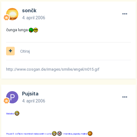
sončk
4. april 2006
čunga lunga
Citiraj
http://www.cosgan.de/images/smilie/engel/n015.gif
Pujsita
4. april 2006
Babaloo
Pa pol 5 softijev naenkrat nabasanih v usta
- marelica, jagoda, malina
.