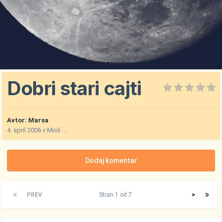
Dobri stari cajti
Avtor:
Marsa
4. april 2006
v
Misli ...
Dodaj komentar
PREV
Stran 1 od 7
>