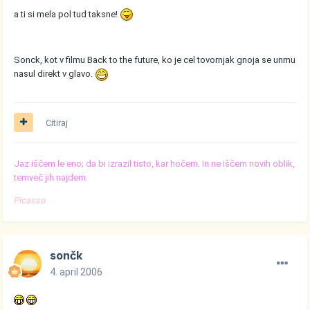
a ti si mela pol tud taksne!
Sonck, kot v filmu Back to the future, ko je cel tovornjak gnoja se unmu
nasul direkt v glavo.
Citiraj
Jaz iščem le eno; da bi izrazil tisto, kar hočem. In ne iščem novih oblik,
temveč jih najdem.
Picasso
sončk
4. april 2006