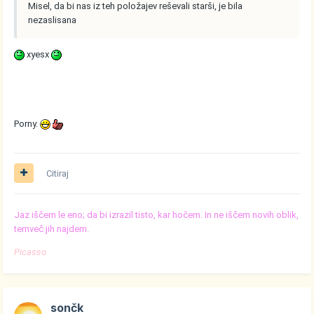
Misel, da bi nas iz teh položajev reševali starši, je bila
nezaslisana
xyesx
Porny.
Citiraj
Jaz iščem le eno; da bi izrazil tisto, kar hočem. In ne iščem novih oblik,
temveč jih najdem.
Picasso
sončk