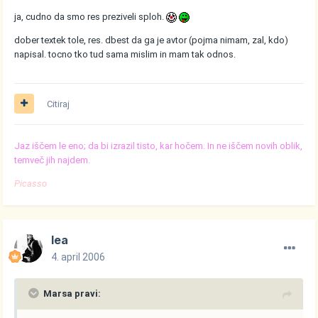
ja, cudno da smo res preziveli sploh.
dober textek tole, res. dbest da ga je avtor (pojma nimam, zal, kdo)
napisal. tocno tko tud sama mislim in mam tak odnos.
Citiraj
Jaz iščem le eno; da bi izrazil tisto, kar hočem. In ne iščem novih oblik,
temveč jih najdem.
Picasso
lea
4. april 2006
Marsa pravi: