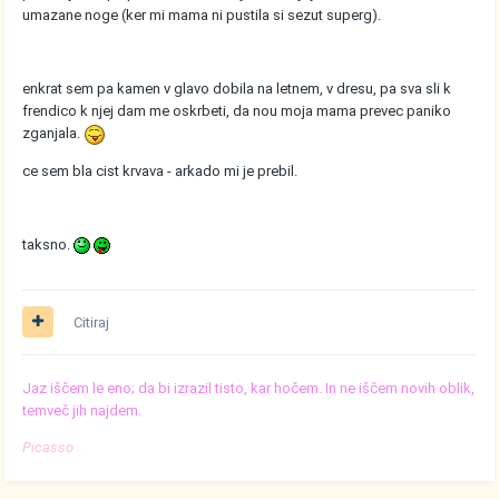
umazane noge (ker mi mama ni pustila si sezut superg).
enkrat sem pa kamen v glavo dobila na letnem, v dresu, pa sva sli k
frendico k njej dam me oskrbeti, da nou moja mama prevec paniko
zganjala.
ce sem bla cist krvava - arkado mi je prebil.
taksno.
Citiraj
Jaz iščem le eno; da bi izrazil tisto, kar hočem. In ne iščem novih oblik,
temveč jih najdem.
Picasso