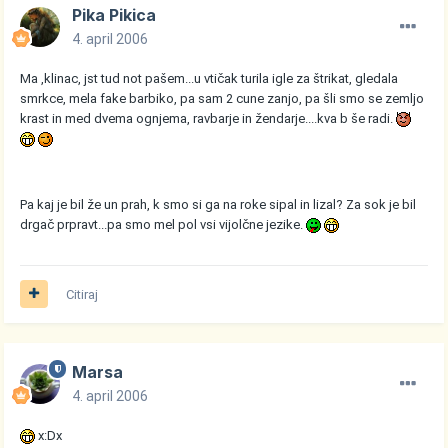
Pika Pikica
4. april 2006
Ma ,klinac, jst tud not pašem...u vtičak turila igle za štrikat, gledala
smrkce, mela fake barbiko, pa sam 2 cune zanjo, pa šli smo se zemljo
krast in med dvema ognjema, ravbarje in žendarje....kva b še radi.
Pa kaj je bil že un prah, k smo si ga na roke sipal in lizal? Za sok je bil
drgač prpravt...pa smo mel pol vsi vijolčne jezike.
Citiraj
Marsa
4. april 2006
x:Dx