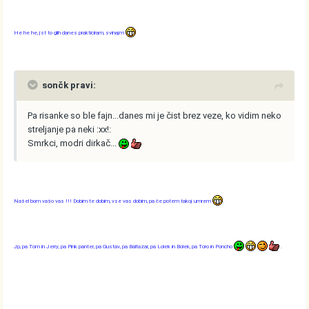
He he he, jst to glih danes prakticiram, svinajm
sončk pravi:
Pa risanke so ble fajn...danes mi je čist brez veze, ko vidim neko
streljanje pa neki :xx!:
Smrkci, modri dirkač...
Našel bom vašo vas !!! Dobim te dobim, vse vas dobim, pa če potem takoj umrem
.
Jp, pa Tom in Jerry, pa Pink panter, pa Gustav, pa Baltazar, pa Lolek in Bolek, pa Toro in Poncho
.