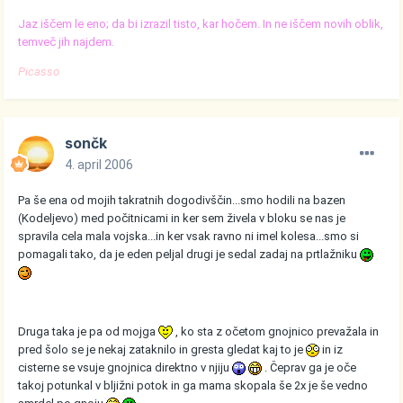
Jaz iščem le eno; da bi izrazil tisto, kar hočem. In ne iščem novih oblik,
temveč jih najdem.
Picasso
sončk
4. april 2006
Pa še ena od mojih takratnih dogodivščin...smo hodili na bazen
(Kodeljevo) med počitnicami in ker sem živela v bloku se nas je
spravila cela mala vojska...in ker vsak ravno ni imel kolesa...smo si
pomagali tako, da je eden peljal drugi je sedal zadaj na prtlažniku
Druga taka je pa od mojga
, ko sta z očetom gnojnico prevažala in
pred šolo se je nekaj zataknilo in gresta gledat kaj to je
in iz
cisterne se vsuje gnojnica direktno v njiju
. Čeprav ga je oče
takoj potunkal v bljižni potok in ga mama skopala še 2x je še vedno