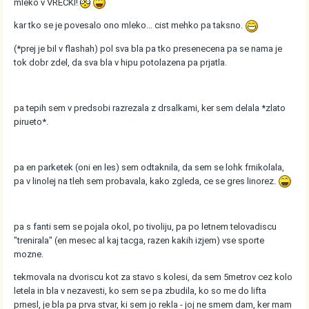
mleko v VRECKI!
kar tko se je povesalo ono mleko... cist mehko pa taksno.
(*prej je bil v flashah) pol sva bla pa tko presenecena pa se nama je
tok dobr zdel, da sva bla v hipu potolazena pa prjatla.
pa tepih sem v predsobi razrezala z drsalkami, ker sem delala *zlato
pirueto*.
pa en parketek (oni en les) sem odtaknila, da sem se lohk frnikolala,
pa v linolej na tleh sem probavala, kako zgleda, ce se gres linorez.
pa s fanti sem se pojala okol, po tivoliju, pa po letnem telovadiscu
"trenirala" (en mesec al kaj tacga, razen kakih izjem) vse sporte
mozne.
tekmovala na dvoriscu kot za stavo s kolesi, da sem 5metrov cez kolo
letela in bla v nezavesti, ko sem se pa zbudila, ko so me do lifta
prnesl, je bla pa prva stvar, ki sem jo rekla - joj ne smem dam, ker mam