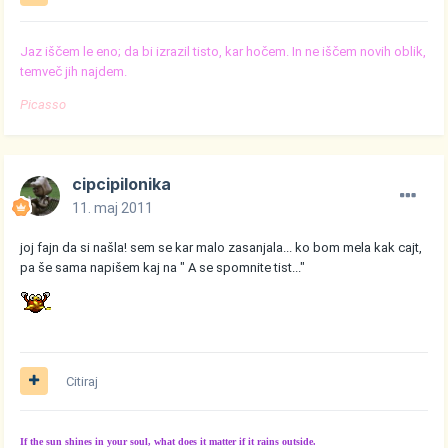
Jaz iščem le eno; da bi izrazil tisto, kar hočem. In ne iščem novih oblik,
temveč jih najdem.
Picasso
cipcipilonika
11. maj 2011
joj fajn da si našla! sem se kar malo zasanjala... ko bom mela kak cajt,
pa še sama napišem kaj na " A se spomnite tist..."
Citiraj
If the sun shines in your soul, what does it matter if it rains outside.