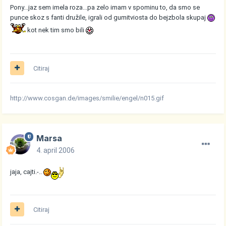
Pony...jaz sem imela roza...pa zelo imam v spominu to, da smo se
punce skoz s fanti družile, igrali od gumitviosta do bejzbola skupaj
kot nek tim smo bili
Citiraj
http://www.cosgan.de/images/smilie/engel/n015.gif
Marsa
4. april 2006
jaja, cajti.-..
Citiraj