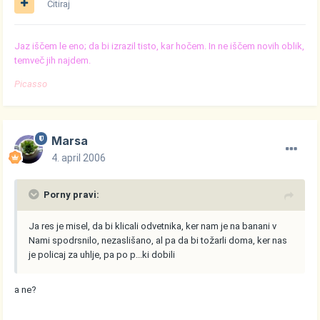
Citiraj
Jaz iščem le eno; da bi izrazil tisto, kar hočem. In ne iščem novih oblik,
temveč jih najdem.
Picasso
Marsa
4. april 2006
Porny pravi:
Ja res je misel, da bi klicali odvetnika, ker nam je na banani v
Nami spodrsnilo, nezaslišano, al pa da bi tožarli doma, ker nas
je policaj za uhlje, pa po p...ki dobili
a ne?