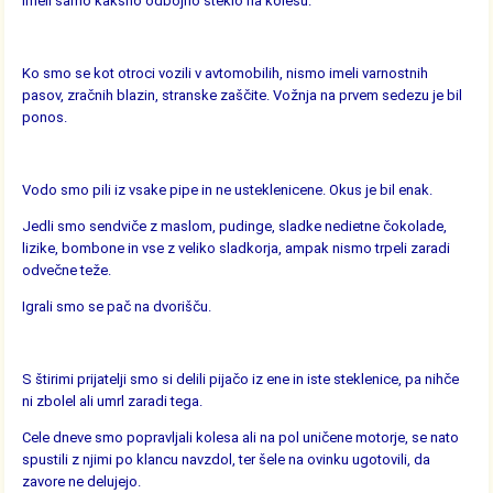
imeli samo kakšno odbojno steklo na kolesu.
Ko smo se kot otroci vozili v avtomobilih, nismo imeli varnostnih
pasov, zračnih blazin, stranske zaščite. Vožnja na prvem sedezu je bil
ponos.
Vodo smo pili iz vsake pipe in ne usteklenicene. Okus je bil enak.
Jedli smo sendviče z maslom, pudinge, sladke nedietne čokolade,
lizike, bombone in vse z veliko sladkorja, ampak nismo trpeli zaradi
odvečne teže.
Igrali smo se pač na dvorišču.
S štirimi prijatelji smo si delili pijačo iz ene in iste steklenice, pa nihče
ni zbolel ali umrl zaradi tega.
Cele dneve smo popravljali kolesa ali na pol uničene motorje, se nato
spustili z njimi po klancu navzdol, ter šele na ovinku ugotovili, da
zavore ne delujejo.