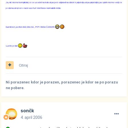
Ja, nič nismo kompliciral, si se usedel na kolo al pa peš odpravil na obisk k prijatelju al pa prijateljici, pa sploh nismo vedl, če
je doma al ni, ker v naši vasi tut telefonov normalnih ni blo.
Gumitvist, ja USA USA USA SA , PIPI DUGA ČARAPA
.
Luštn je blo
Citiraj
Ni porazenec kdor je porazen, porazenec je kdor se po porazu
ne pobere.
sončk
4. april 2006