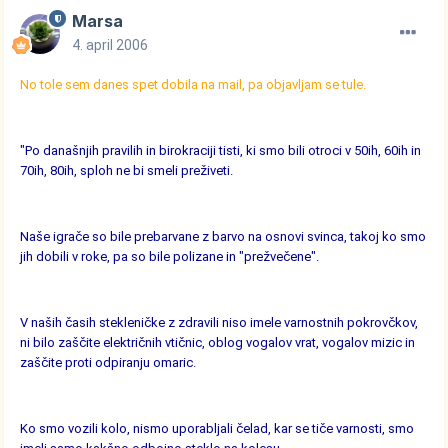
Marsa
4. april 2006
No tole sem danes spet dobila na mail, pa objavljam se tule.
"Po današnjih pravilih in birokraciji tisti, ki smo bili otroci v 50ih, 60ih in
70ih, 80ih, sploh ne bi smeli preživeti.
Naše igrače so bile prebarvane z barvo na osnovi svinca, takoj ko smo
jih dobili v roke, pa so bile polizane in "prežvečene".
V naših časih stekleničke z zdravili niso imele varnostnih pokrovčkov,
ni bilo zaščite električnih vtičnic, oblog vogalov vrat, vogalov mizic in
zaščite proti odpiranju omaric.
Ko smo vozili kolo, nismo uporabljali čelad, kar se tiče varnosti, smo