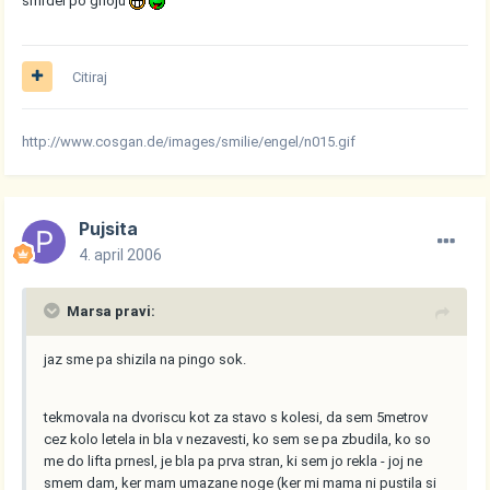
smrdel po gnoju
Citiraj
http://www.cosgan.de/images/smilie/engel/n015.gif
Pujsita
4. april 2006
Marsa pravi:
jaz sme pa shizila na pingo sok.
tekmovala na dvoriscu kot za stavo s kolesi, da sem 5metrov
cez kolo letela in bla v nezavesti, ko sem se pa zbudila, ko so
me do lifta prnesl, je bla pa prva stran, ki sem jo rekla - joj ne
smem dam, ker mam umazane noge (ker mi mama ni pustila si