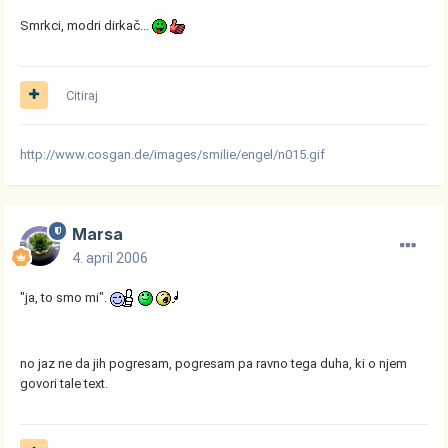
Smrkci, modri dirkač...
Citiraj
http://www.cosgan.de/images/smilie/engel/n015.gif
Marsa
4. april 2006
"ja, to smo mi".
no jaz ne da jih pogresam, pogresam pa ravno tega duha, ki o njem
govori tale text.