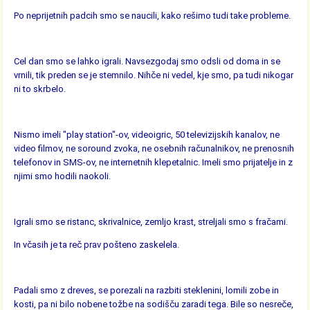
Po neprijetnih padcih smo se naucili, kako rešimo tudi take probleme.
Cel dan smo se lahko igrali. Navsezgodaj smo odsli od doma in se
vrnili, tik preden se je stemnilo. Nihče ni vedel, kje smo, pa tudi nikogar
ni to skrbelo.
Nismo imeli "play station"-ov, videoigric, 50 televizijskih kanalov, ne
video filmov, ne soround zvoka, ne osebnih računalnikov, ne prenosnih
telefonov in SMS-ov, ne internetnih klepetalnic. Imeli smo prijatelje in z
njimi smo hodili naokoli.
Igrali smo se ristanc, skrivalnice, zemljo krast, streljali smo s fračami.
In včasih je ta reč prav pošteno zaskelela.
Padali smo z dreves, se porezali na razbiti steklenini, lomili zobe in
kosti, pa ni bilo nobene tožbe na sodišču zaradi tega. Bile so nesreče,