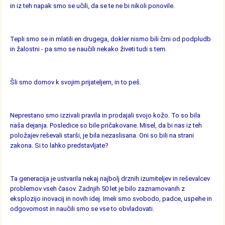
in iz teh napak smo se učili, da se te ne bi nikoli ponovile.
Tepli smo se in mlatili en drugega, dokler nismo bili črni od podpludb
in žalostni - pa smo se naučili nekako živeti tudi s tem.
Šli smo domov k svojim prijateljem, in to peš.
Neprestano smo izzivali pravila in prodajali svojo kožo. To so bila
naša dejanja. Posledice so bile pričakovane. Misel, da bi nas iz teh
položajev reševali starši, je bila nezaslisana. Oni so bili na strani
zakona. Si to lahko predstavljate?
Ta generacija je ustvarila nekaj najbolj drznih izumiteljev in reševalcev
problemov vseh časov. Zadnjih 50 let je bilo zaznamovanih z
eksplozijo inovacij in novih idej. Imeli smo svobodo, padce, uspehe in
odgovornost in naučili smo se vse to obvladovati.