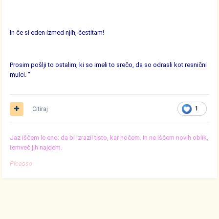
In če si eden izmed njih, čestitam!
Prosim pošlji to ostalim, ki so imeli to srečo, da so odrasli kot resnični
mulci. "
Citiraj
1
Jaz iščem le eno; da bi izrazil tisto, kar hočem. In ne iščem novih oblik,
temveč jih najdem.
Picasso