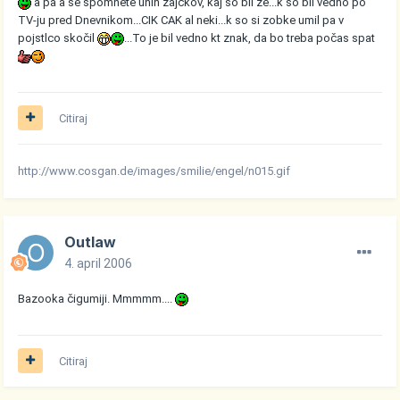
a pa a se spomnete unih zajčkov, kaj so bli že...k so bli vedno po
TV-ju pred Dnevnikom...CIK CAK al neki...k so si zobke umil pa v
pojstlco skočil
...To je bil vedno kt znak, da bo treba počas spat
Citiraj
http://www.cosgan.de/images/smilie/engel/n015.gif
Outlaw
4. april 2006
Bazooka čigumiji. Mmmmm....
Citiraj