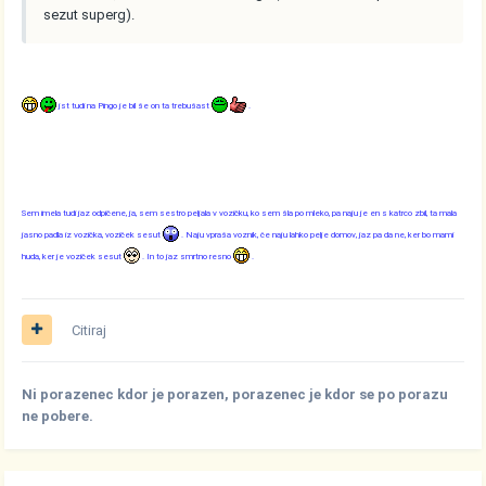
sezut superg).
jst tudi na Pingo je bil še on ta trebušast
.
Sem imela tudi jaz odpičene, ja, sem sestro peljala v vozičku, ko sem šla po mleko, pa naju je en s katrco zbil, ta mala
jasno padla iz vozička, voziček sesut
. Naju vpraša voznik, če naju lahko pelje domov, jaz pa da ne, ker bo mami
huda, ker je voziček sesut
. In to jaz smrtno resno
.
Citiraj
Ni porazenec kdor je porazen, porazenec je kdor se po porazu
ne pobere.