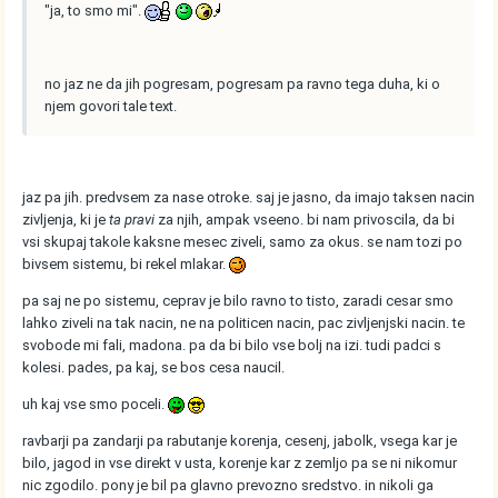
"ja, to smo mi".
no jaz ne da jih pogresam, pogresam pa ravno tega duha, ki o
njem govori tale text.
jaz pa jih. predvsem za nase otroke. saj je jasno, da imajo taksen nacin
zivljenja, ki je
ta pravi
za njih, ampak vseeno. bi nam privoscila, da bi
vsi skupaj takole kaksne mesec ziveli, samo za okus. se nam tozi po
bivsem sistemu, bi rekel mlakar.
pa saj ne po sistemu, ceprav je bilo ravno to tisto, zaradi cesar smo
lahko ziveli na tak nacin, ne na politicen nacin, pac zivljenjski nacin. te
svobode mi fali, madona. pa da bi bilo vse bolj na izi. tudi padci s
kolesi. pades, pa kaj, se bos cesa naucil.
uh kaj vse smo poceli.
ravbarji pa zandarji pa rabutanje korenja, cesenj, jabolk, vsega kar je
bilo, jagod in vse direkt v usta, korenje kar z zemljo pa se ni nikomur
nic zgodilo. pony je bil pa glavno prevozno sredstvo. in nikoli ga