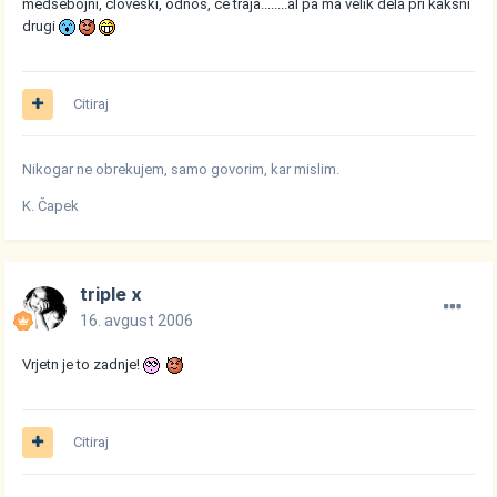
medsebojni, človeški, odnos, če traja........al pa ma velik dela pri kakšni
drugi
Citiraj
Nikogar ne obrekujem, samo govorim, kar mislim.
K. Čapek
triple x
16. avgust 2006
Vrjetn je to zadnje!
Citiraj