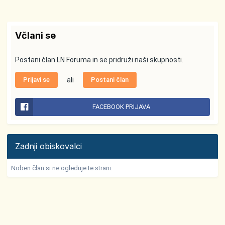
Včlani se
Postani član LN Foruma in se pridruži naši skupnosti.
Prijavi se
ali
Postani član
FACEBOOK PRIJAVA
Zadnji obiskovalci
Noben član si ne ogleduje te strani.