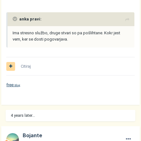
anka pravi:
Ima stresno službo, druge stvari so pa pošlihtane. Kokr jest
vem, ker se dosti pogovarjava.
Citiraj
free
log
B
4 years later...
Bojante