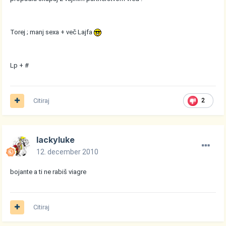
Torej ; manj sexa + več Lajfa
Lp + #
Citiraj
2
lackyluke
12. december 2010
bojante a ti ne rabiš viagre
Citiraj