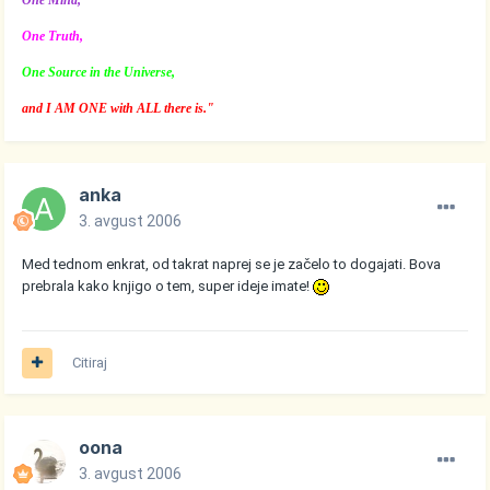
One Mind,
One Truth,
One Source in the Universe,
and I AM ONE with ALL there is."
anka
3. avgust 2006
Med tednom enkrat, od takrat naprej se je začelo to dogajati. Bova
prebrala kako knjigo o tem, super ideje imate!
Citiraj
oona
3. avgust 2006