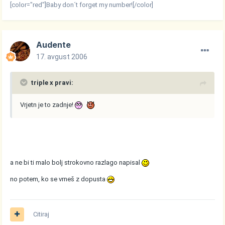
[color="red"]Baby don´t forget my number![/color]
Audente
17. avgust 2006
triple x pravi:
Vrjetn je to zadnje!
a ne bi ti malo bolj strokovno razlago napisal
no potem, ko se vrneš z dopusta
Citiraj