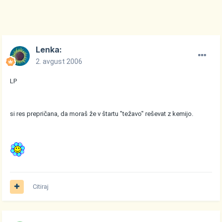
Lenka:
2. avgust 2006
LP
si res prepričana, da moraš že v štartu "težavo" reševat z kemijo.
Citiraj