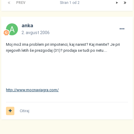
PREV
Stran 1 od 2
>
anka
2. avgust 2006
Moj mož ima problem pri impotenci, kaj narest? Kaj menite? Je pri
njegovih letih še prezgodaj (31)? prodaja se tudi po netu....
http://www.mocnaviagra.com/
Citiraj