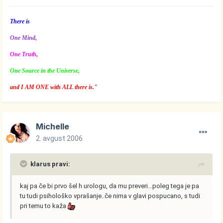
There is
One Mind,
One Truth,
One Source in the Universe,
and I AM ONE with ALL there is."
Michelle
2. avgust 2006
klarus pravi:
kaj pa če bi prvo šel h urologu, da mu preveri...poleg tega je pa
tu tudi psihološko vprašanje..če nima v glavi pospucano, s tudi
pri temu to kaža