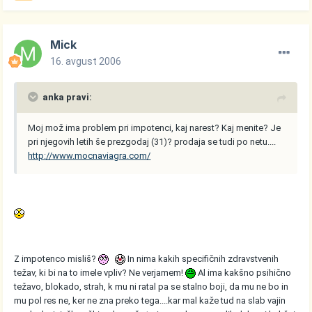
Mick
16. avgust 2006
anka pravi:
Moj mož ima problem pri impotenci, kaj narest? Kaj menite? Je
pri njegovih letih še prezgodaj (31)? prodaja se tudi po netu....
http://www.mocnaviagra.com/
Z impotenco misliš?
In nima kakih specifičnih zdravstvenih
težav, ki bi na to imele vpliv? Ne verjamem!
Al ima kakšno psihično
težavo, blokado, strah, k mu ni ratal pa se stalno boji, da mu ne bo in
mu pol res ne, ker ne zna preko tega....kar mal kaže tud na slab vajin