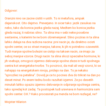
Odgovor:
Oranzni nivo se zacne cistiti v ustih. To ni metafora, ampak
dejanskost. Cito dejstvo. Preverjeno. In sicer tako: jezik zasukas na
nebo, tako da konica jezika gleda nazaj. Medtem ko konica jezika
gleda nazaj, ti nabiras slino. Ta slina ima v sebi neke posebne
sestavine, s katerimi te ne bom obremenjeval. Slino poziras in ta slina
lahko deluje na dva razlicna nacina: prvi nacin je, da direktno ocisti
spolni center, ce so stvari manjse, taksne, ki jih ni potrebno ozavestiti.
Tudi manjse spolne bolezni se cistijo na taksen nacin, ce imajo za
seboj manjse vzorce. Drugi nacin: ta slina skozi specialne hormone, ki
jih vsebuje, omogoci izjemno delovanje spolne zleze in tudi spolnega
centra kot energetske tvorbe. To povzroci, da mali ali vecji vzorci, ki se
nahajajo na energetskem nivoju, pridejo na dan. To je nekako
"sprozilec na petelina". Dovolj je ce to pocnes dva do trikrat na dan po
deset minut. Po enem tednu bodo razultati izjemni. Ze po desetih
minutah lahko opazis izjemno delovanje in odpiranje spolnega centra,
tako spredaj kot zadaj. Ta postopek tudi uravnava in harmonizira sam
spolni center. O.K.? Kako procesirati pa menda ne bom razlagal, ne?
Mojster Hilarion