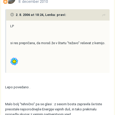
8. december 2010
2. 8. 2006 at 18:24, Lenka: pravi:
LP
si res prepričana, da moraš že v štartu "težavo" reševat z kemijo.
Lepo povedano .
Malo bolj "tehnično" pa se glasi : z sexom bosta zapravila še tiste
preostale najsorodnejše Energije vajinih duš, in tako prekmalu
propadla skupaj z vajinim partnerstvom vred .