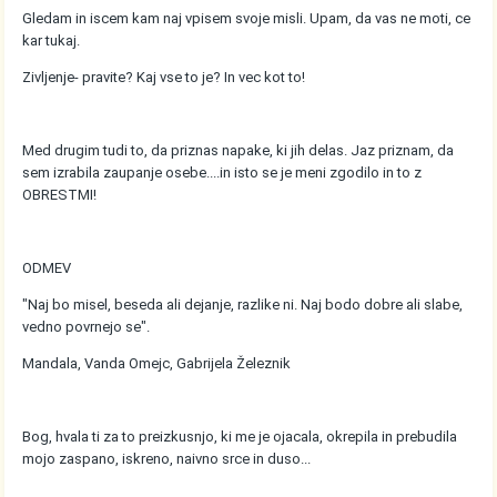
Gledam in iscem kam naj vpisem svoje misli. Upam, da vas ne moti, ce
kar tukaj.
Zivljenje- pravite? Kaj vse to je? In vec kot to!
Med drugim tudi to, da priznas napake, ki jih delas. Jaz priznam, da
sem izrabila zaupanje osebe....in isto se je meni zgodilo in to z
OBRESTMI!
ODMEV
"Naj bo misel, beseda ali dejanje, razlike ni. Naj bodo dobre ali slabe,
vedno povrnejo se".
Mandala, Vanda Omejc, Gabrijela Železnik
Bog, hvala ti za to preizkusnjo, ki me je ojacala, okrepila in prebudila
mojo zaspano, iskreno, naivno srce in duso...