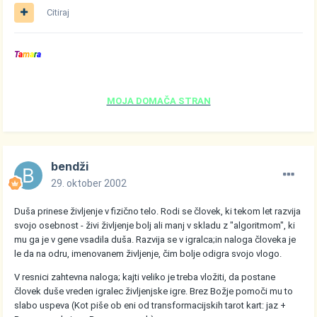
Citiraj
T
a
m
a
r
a
MOJA DOMAČA STRAN
bendži
29. oktober 2002
Duša prinese življenje v fizično telo. Rodi se človek, ki tekom let razvija
svojo osebnost - živi življenje bolj ali manj v skladu z "algoritmom", ki
mu ga je v gene vsadila duša. Razvija se v igralca;in naloga človeka je
le da na odru, imenovanem življenje, čim bolje odigra svojo vlogo.
V resnici zahtevna naloga; kajti veliko je treba vložiti, da postane
človek duše vreden igralec življenjske igre. Brez Božje pomoči mu to
slabo uspeva (Kot piše ob eni od transformacijskih tarot kart: jaz +