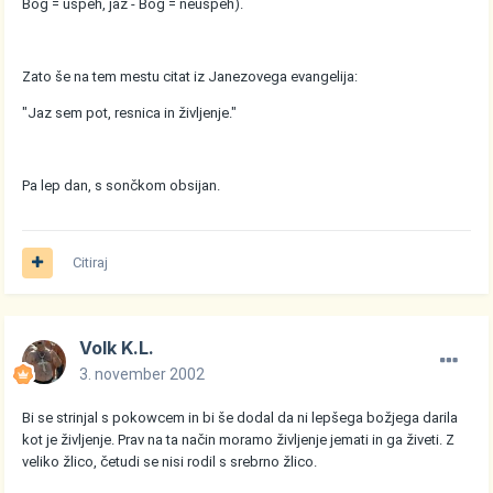
Bog = uspeh, jaz - Bog = neuspeh).
Zato še na tem mestu citat iz Janezovega evangelija:
"Jaz sem pot, resnica in življenje."
Pa lep dan, s sončkom obsijan.
Citiraj
Volk K.L.
3. november 2002
Bi se strinjal s pokowcem in bi še dodal da ni lepšega božjega darila
kot je življenje. Prav na ta način moramo življenje jemati in ga živeti. Z
veliko žlico, četudi se nisi rodil s srebrno žlico.