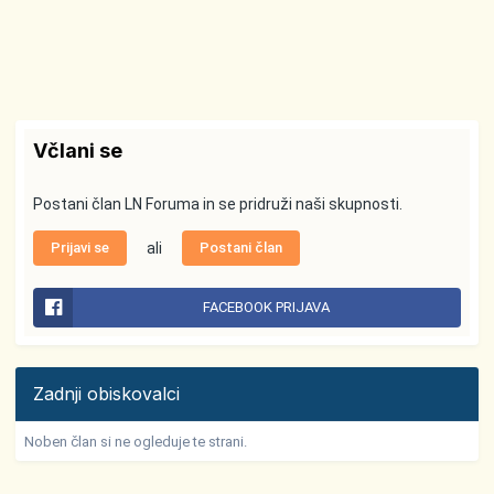
Včlani se
Postani član LN Foruma in se pridruži naši skupnosti.
Prijavi se
ali
Postani član
FACEBOOK PRIJAVA
Zadnji obiskovalci
Noben član si ne ogleduje te strani.