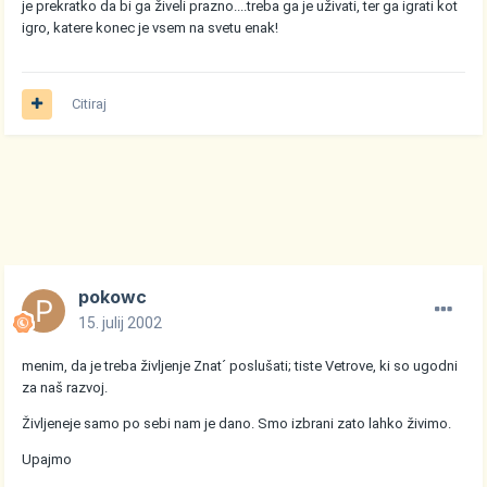
je prekratko da bi ga živeli prazno....treba ga je uživati, ter ga igrati kot
igro, katere konec je vsem na svetu enak!
Citiraj
pokowc
15. julij 2002
menim, da je treba življenje Znat´ poslušati; tiste Vetrove, ki so ugodni
za naš razvoj.
Življeneje samo po sebi nam je dano. Smo izbrani zato lahko živimo.
Upajmo