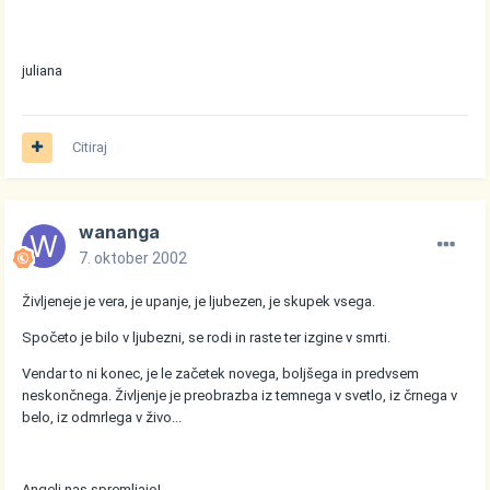
juliana
Citiraj
wananga
7. oktober 2002
Življeneje je vera, je upanje, je ljubezen, je skupek vsega.
Spočeto je bilo v ljubezni, se rodi in raste ter izgine v smrti.
Vendar to ni konec, je le začetek novega, boljšega in predvsem
neskončnega. Življenje je preobrazba iz temnega v svetlo, iz črnega v
belo, iz odmrlega v živo...
Angeli nas spremljajo!