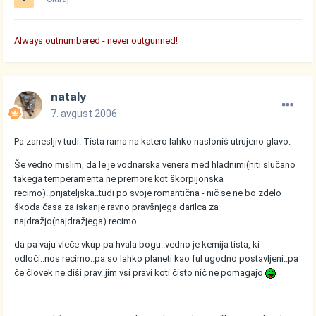
Always outnumbered - never outgunned!
nataly
7. avgust 2006
Pa zanesljiv tudi. Tista rama na katero lahko nasloniš utrujeno glavo.
Še vedno mislim, da le je vodnarska venera med hladnimi(niti slučano
takega temperamenta ne premore kot škorpijonska
recimo)..prijateljska..tudi po svoje romantična - nič se ne bo zdelo
škoda časa za iskanje ravno pravšnjega darilca za
najdražjo(najdražjega) recimo..
da pa vaju vleče vkup pa hvala bogu..vedno je kemija tista, ki
odloči..nos recimo..pa so lahko planeti kao ful ugodno postavljeni..pa
če človek ne diši prav..jim vsi pravi koti čisto nič ne pomagajo