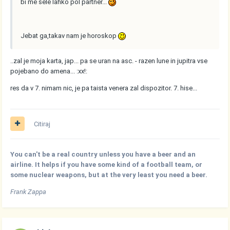
bi me šele lahko pol partner...
Jebat ga,takav nam je horoskop
..zal je moja karta, jap... pa se uran na asc. - razen lune in jupitra vse
pojebano do amena... :xx!:
res da v 7. nimam nic, je pa taista venera zal dispozitor. 7. hise...
Citiraj
You can't be a real country unless you have a beer and an
airline. It helps if you have some kind of a football team, or
some nuclear weapons, but at the very least you need a beer.
Frank Zappa