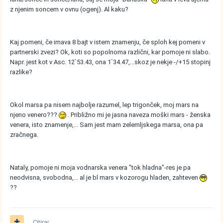
z njenim soncem v ovnu (ogenj). Al kaku?
Kaj pomeni, če imava 8 bajt v istem znamenju, če sploh kej pomeni v
partnerski zvezi? Ok, koti so popolnoma različni, kar pomoje ni slabo.
Napr. jest kot v Asc. 12`53.43, ona 1`34.47,...skoz je nekje -/+15 stopinj
razlike?
Okol marsa pa nisem najbolje razumel, lep trigonček, moj mars na
njeno venero???
. Približno mi je jasna naveza moški mars - ženska
venera, isto znamenje,... Sam jest mam zelemljskega marsa, ona pa
zračnega.
Nataly, pomoje ni moja vodnarska venera "tok hladna"-res je pa
neodvisna, svobodna,... al je bl mars v kozorogu hladen, zahteven
??
Citiraj