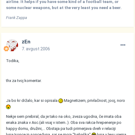
airline. It helps if you have some kind of a football team, or
some nuclear weapons, but at the very least you need a beer.
Frank Zappa
zEn
7. avgust 2006
Todika,
thx za tvoj komentar.
Ja bo kr držalo, kar si opisala
Magnetizem, privlačnost, jooj, noro
Nekje sem prebiral, da je tako na oko, zveza ugodna, če imata oba
enaka znaka v Asc.(ali vsaj v istem..). Oba sva rakca-hrepenenje po
happy domu, družini,... Obstaja pa tudi primerjava dveh v relaciji
luna/sonce in sonce/luna, saj se moja "bahaška"
luna v levu ujema