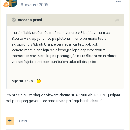
8. avgust 2006
morena pravi:
ma ti si lahk srečen,če maš sam venero v 8.bajti.Jz mam pa
8.bajto v škropijonu,not pa plutona in luno,pa urana tud v
škropijonu,v 9.bajti.Uran,je pa vladar karte... :xx!: :xx!:
Venero mam sicer fajn položeno,pa lepe aspekte tvori z
marsom in vse..Sam kaj mi pomaga,če mi ta škropijon in pluton
vse uničujeta oz.si samouničujem tako ali drugače...
Nije mi lahko...
..to ni se nic... vtipkaj v software datum 18.6.1980 ob 16:50 v Ljubljani...
pol pa naprej govori... ce smo ravno pri "zajebanih chartih"...
Citiraj