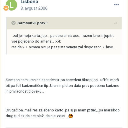
Lisbona
8. avgust 2006
Samson23 pravi:
..zal je moja karta, jap... pa se uran na asc. - razen lune in jupitra
vse pojebano do amena... :xx!:
res da v 7. nimam nic, je pa taista venera zal dispozitor. 7. hise...
Samson sam uran na ascedentu ,pa ascedent škropijon...ufff.ti morš
bit pa full karizmatičen tip..Uran in pluton data prav posebno karizmo
in privlačnost človeku...
Drugač pa..maš res zajebano karto..pa sj jo mam jz tud,..pa marsikdo
drug tud..tk da se tolaž, da nisi edini...