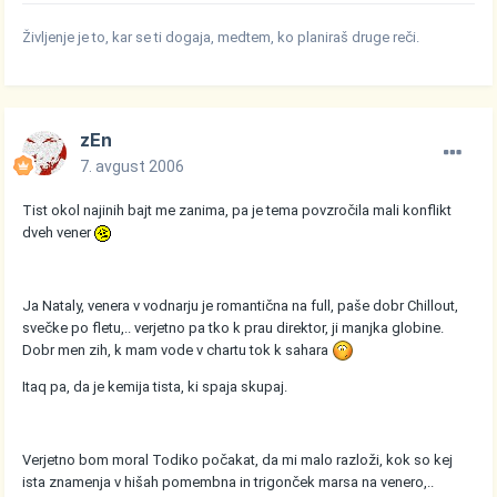
Življenje je to, kar se ti dogaja, medtem, ko planiraš druge reči.
zEn
7. avgust 2006
Tist okol najinih bajt me zanima, pa je tema povzročila mali konflikt
dveh vener
Ja Nataly, venera v vodnarju je romantična na full, paše dobr Chillout,
svečke po fletu,.. verjetno pa tko k prau direktor, ji manjka globine.
Dobr men zih, k mam vode v chartu tok k sahara
Itaq pa, da je kemija tista, ki spaja skupaj.
Verjetno bom moral Todiko počakat, da mi malo razloži, kok so kej
ista znamenja v hišah pomembna in trigonček marsa na venero,..