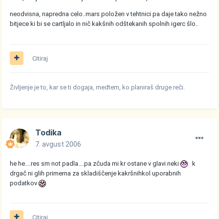
neodvisna, napredna celo..mars položen v tehtnici pa daje tako nežno
bitjece ki bi se cartljalo in nič kakšnih odštekanih spolnih igerc šlo..
Citiraj
Življenje je to, kar se ti dogaja, medtem, ko planiraš druge reči.
Todika
7. avgust 2006
he he....res sm not padla....pa zčuda mi kr ostane v glavi neki
k
drgač ni glih primerna za skladiščenje kakršnihkol uporabnih
podatkov
Citiraj