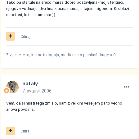
Tako pa sta tule na srečo marsa dobro postavljena -moj v tehtnici,
njegov v vodnarju..dva fina zračna marsa, s fajnim trigonom. Ki ublaži
napetost, ki tu in tam rata:))
Citiraj
Življenje je to, kar se ti dogaja, medtem, ko planiraš druge reči.
nataly
7. avgust 2006
Vem, da si nisi ti tega zmislo, sam z velikim veseljem pa to vedno
znova povdariš.
Citiraj