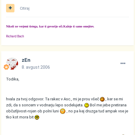
Citiraj
Nikoli ne verjemi tistega, kar ti govorijo oči.Kažejo ti samo omejitev.
Richard Bach
zEn
8. avgust 2006
Todika,
hvala za tvoj odgovor. Ta rakec v Asc., mi je prou všeč
, ker se mi
zdi, da s soncem v vodnarju lepo sodelujeta.
Bol me jebe pretirana
občutljivost-rojen ob polni luni
, no pa kej druzga tud ampak vse je
tko kot mora bit