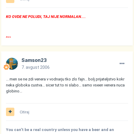
KO OVDE NE POLUDI, TAJ NIJE NORMALAN....
Bora
Samson23
7. avgust 2006
... men se ne zdi venera v vodnarju tko zlo fajn... bolj prijateljstvo kokr
neka globoka custva... sicer tut to ni slabo... samo vseen venera nuca
globino...
Citiraj
You can't be a real country unless you have a beer and an