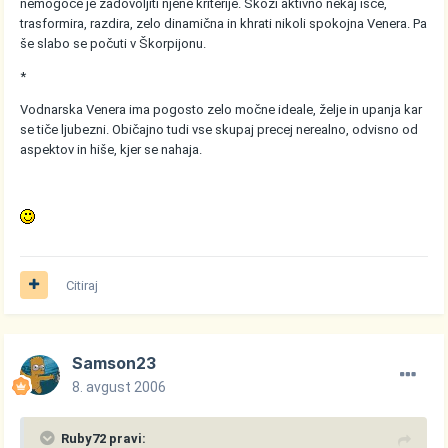
nemogoče je zadovoljiti njene kriterije. Skozi aktivno nekaj išče,
trasformira, razdira, zelo dinamična in khrati nikoli spokojna Venera. Pa
še slabo se počuti v Škorpijonu.
*
Vodnarska Venera ima pogosto zelo močne ideale, želje in upanja kar
se tiče ljubezni. Običajno tudi vse skupaj precej nerealno, odvisno od
aspektov in hiše, kjer se nahaja.
Citiraj
Samson23
8. avgust 2006
Ruby72 pravi: