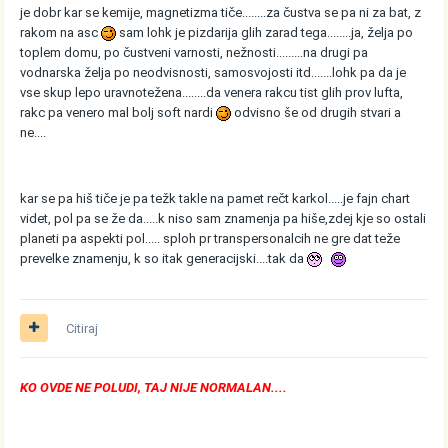
je dobr kar se kemije, magnetizma tiče........za čustva se pa ni za bat, z
rakom na asc
sam lohk je pizdarija glih zarad tega........ja, želja po
toplem domu, po čustveni varnosti, nežnosti.........na drugi pa
vodnarska želja po neodvisnosti, samosvojosti itd.......lohk pa da je
vse skup lepo uravnotežena........da venera rakcu tist glih prov lufta,
rakc pa venero mal bolj soft nardi
odvisno še od drugih stvari a
ne....
kar se pa hiš tiče je pa težk takle na pamet rečt karkol.....je fajn chart
videt, pol pa se že da.....k niso sam znamenja pa hiše,zdej kje so ostali
planeti pa aspekti pol..... sploh pr transpersonalcih ne gre dat teže
prevelke znamenju, k so itak generacijski....tak da
Citiraj
KO OVDE NE POLUDI, TAJ NIJE NORMALAN....