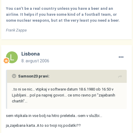
You can't be a real country unless you have a beer and an
airline. It helps if you have some kind of a football team, or
some nuclear weapons, but at the very least you need a beer.
Frank Zappa
Lisbona
8. avgust 2006
Samson23 pravi:
..to ni se nic... vtipkaj v software datum 18.6.1980 ob 16:50 v
Ljubljani... pol pa naprej govori... ce smo ravno pri "zajebanih
chartih"...
sem vtipkala in vse bolj na hitro preletela..-sem v službi...
ja,zajebana karta..A to so tvoji roj.podatki??