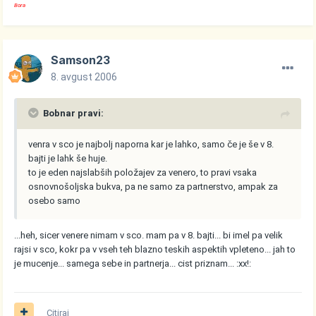
Bora
Samson23
8. avgust 2006
Bobnar pravi:
venra v sco je najbolj naporna kar je lahko, samo če je še v 8.
bajti je lahk še huje.
to je eden najslabših položajev za venero, to pravi vsaka
osnovnošoljska bukva, pa ne samo za partnerstvo, ampak za
osebo samo
...heh, sicer venere nimam v sco. mam pa v 8. bajti... bi imel pa velik
rajsi v sco, kokr pa v vseh teh blazno teskih aspektih vpleteno... jah to
je mucenje... samega sebe in partnerja... cist priznam... :xx!:
Citiraj