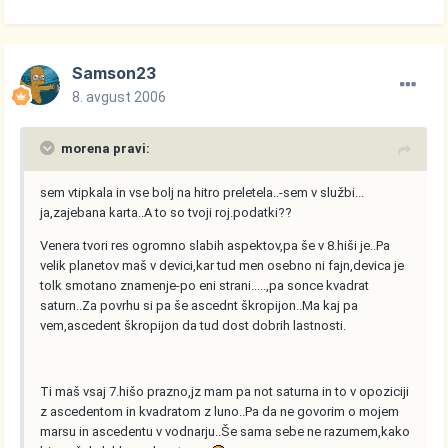
Samson23
8. avgust 2006
morena pravi:
sem vtipkala in vse bolj na hitro preletela..-sem v službi...
ja,zajebana karta..A to so tvoji roj.podatki??
Venera tvori res ogromno slabih aspektov,pa še v 8.hiši je..Pa
velik planetov maš v devici,kar tud men osebno ni fajn,devica je
tolk smotano znamenje-po eni strani.....,pa sonce kvadrat
saturn..Za povrhu si pa še ascednt škropijon..Ma kaj pa
vem,ascedent škropijon da tud dost dobrih lastnosti.
Ti maš vsaj 7.hišo prazno,jz mam pa not saturna in to v opoziciji
z ascedentom in kvadratom z luno..Pa da ne govorim o mojem
marsu in ascedentu v vodnarju..Še sama sebe ne razumem,kako