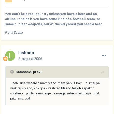
You can't be a real country unless you have a beer and an
airline. It helps if you have some kind of a football team, or
some nuclear weapons, but at the very least you need a beer.
Frank Zappa
Lisbona
8. avgust 2006
Samson23 pravi:
...heh, sicer venere nimam v sco. mam pa v 8. bajti... bi imel pa
velik rajsi v sco, kokr pa v vseh teh blazno teskih aspektih
vpleteno... jah to je mucenje... samega sebe in partnerja... cist
priznam... :xx!: