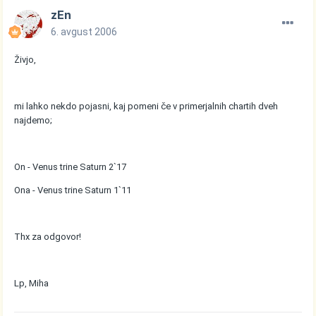
zEn
6. avgust 2006
Živjo,
mi lahko nekdo pojasni, kaj pomeni če v primerjalnih chartih dveh
najdemo;
On - Venus trine Saturn 2`17
Ona - Venus trine Saturn 1`11
Thx za odgovor!
Lp, Miha