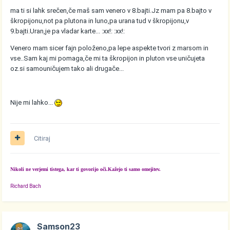
ma ti si lahk srečen,če maš sam venero v 8.bajti.Jz mam pa 8.bajto v
škropijonu,not pa plutona in luno,pa urana tud v škropijonu,v
9.bajti.Uran,je pa vladar karte... :xx!: :xx!:
Venero mam sicer fajn položeno,pa lepe aspekte tvori z marsom in
vse..Sam kaj mi pomaga,če mi ta škropijon in pluton vse uničujeta
oz.si samouničujem tako ali drugače...
Nije mi lahko...
Citiraj
Nikoli ne verjemi tistega, kar ti govorijo oči.Kažejo ti samo omejitev.
Richard Bach
Samson23