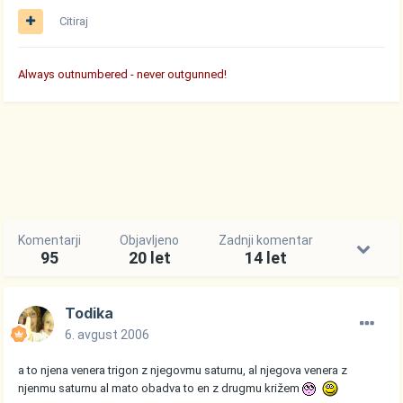
Citiraj
Always outnumbered - never outgunned!
Komentarji
Objavljeno
Zadnji komentar
95
20 let
14 let
Todika
6. avgust 2006
a to njena venera trigon z njegovmu saturnu, al njegova venera z
njenmu saturnu al mato obadva to en z drugmu križem