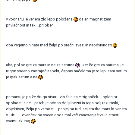
v vodnarju je venera zlo lepo položena
da en magnetizem
privlačnost in tak....pri obeh
oba verjetno nihata med željo po srečni zvezi in neodvisnosti
aha, pol se gre za mars in ne za saturna
ker če gre za saturna, je
trigon vseeno zavirajoč aspekt, čaprav načeloma je to lep, sam saturn
je ipak saturn a ne
pr marsu je pa že druga stvar....zlo fajn, tale trigonček.....sploh pr
spolnosti a ne....pr teb je odnos do ljubezni in tega bolj razumski,
objektiven, želja po varnosti....pr njej pa tud, sej sta tko mars kt venera
v luftu......ovenček pa vseen doda mal več zanesenjaštva in strasti
vsemu skupaj