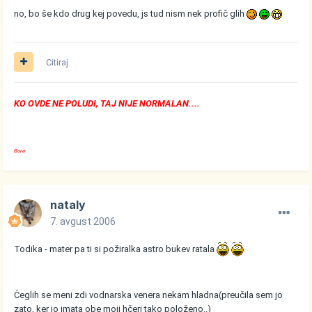
no, bo še kdo drug kej povedu, js tud nism nek profič glih
Citiraj
KO OVDE NE POLUDI, TAJ NIJE NORMALAN....
Bora
nataly
7. avgust 2006
Todika - mater pa ti si požiralka astro bukev ratala
Čeglih se meni zdi vodnarska venera nekam hladna(preučila sem jo
zato, ker jo imata obe moji hčeri tako položeno..)