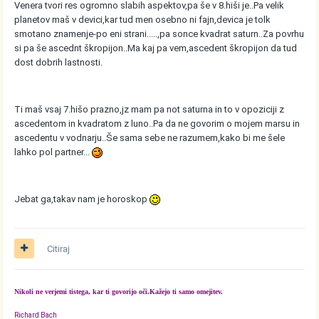
Venera tvori res ogromno slabih aspektov,pa še v 8.hiši je..Pa velik
planetov maš v devici,kar tud men osebno ni fajn,devica je tolk
smotano znamenje-po eni strani.....,pa sonce kvadrat saturn..Za povrhu
si pa še ascednt škropijon..Ma kaj pa vem,ascedent škropijon da tud
dost dobrih lastnosti.
Ti maš vsaj 7.hišo prazno,jz mam pa not saturna in to v opoziciji z
ascedentom in kvadratom z luno..Pa da ne govorim o mojem marsu in
ascedentu v vodnarju..Še sama sebe ne razumem,kako bi me šele
lahko pol partner...
Jebat ga,takav nam je horoskop
Citiraj
Nikoli ne verjemi tistega, kar ti govorijo oči.Kažejo ti samo omejitev.
Richard Bach