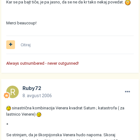
Kar se pa bajt tiče, je pa jasno, da se ne da kr tako nekaj povedat.
Merci beaucoup!
Citiraj
Always outnumbered - never outgunned!
Ruby72
8. avgust 2006
sinastrična kombinacija Venera kvadrat Saturn ; katastrofa ( za
lastnico Venere)
*
Se strinjam, da je škorpijonska Venera hudo naporna. Skoraj