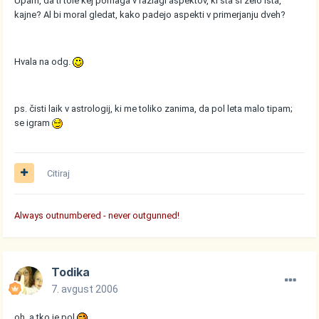
Upam, da ti tole kej pomaga v razlagi aspektov, ki sta si zelo ista,
kajne? Al bi moral gledat, kako padejo aspekti v primerjanju dveh?
Hvala na odg.
ps. čisti laik v astrologij, ki me toliko zanima, da pol leta malo tipam;
se igram
Citiraj
Always outnumbered - never outgunned!
Todika
7. avgust 2006
oh, a tko je pol