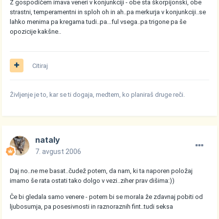
Z gospodičem imava veneri v konjunkciji - obe sta škorpijonski, obe
strastni, temperamentni in sploh oh in ah..pa merkurja v konjunkciji..se
lahko menima pa kregama tudi..pa...ful vsega..pa trigone pa še
opozicije kakšne..
Citiraj
Življenje je to, kar se ti dogaja, medtem, ko planiraš druge reči.
nataly
7. avgust 2006
Daj no..ne me basat..čudež potem, da nam, ki ta naporen položaj
imamo še rata ostati tako dolgo v vezi..ziher prav dišima:))
Če bi gledala samo venere - potem bi se morala že zdavnaj pobiti od
ljubosumja, pa posesivnosti in raznoraznih fint..tudi seksa