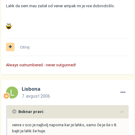
Lahk da sem mau zašel od vener ampak mi je vse dobrodošlo.
Citiraj
Always outnumbered - never outgunned!
Lisbona
7. avgust 2006
Bobnar pravi:
venra v sco je najbolj naporna kar je lahko, samo če je še v 8.
bajti je lahk še huje.