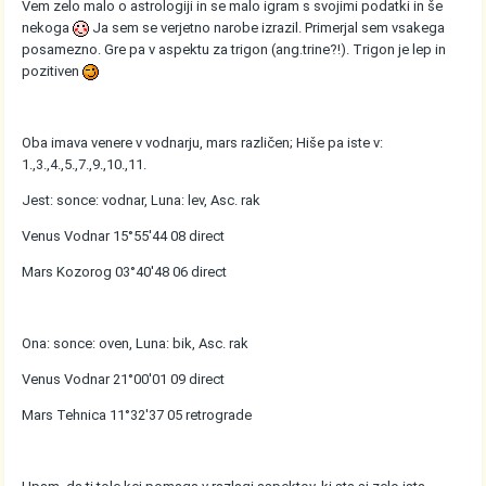
Vem zelo malo o astrologiji in se malo igram s svojimi podatki in še
nekoga
Ja sem se verjetno narobe izrazil. Primerjal sem vsakega
posamezno. Gre pa v aspektu za trigon (ang.trine?!). Trigon je lep in
pozitiven
Oba imava venere v vodnarju, mars različen; Hiše pa iste v:
1.,3.,4.,5.,7.,9.,10.,11.
Jest: sonce: vodnar, Luna: lev, Asc. rak
Venus Vodnar 15°55'44 08 direct
Mars Kozorog 03°40'48 06 direct
Ona: sonce: oven, Luna: bik, Asc. rak
Venus Vodnar 21°00'01 09 direct
Mars Tehnica 11°32'37 05 retrograde