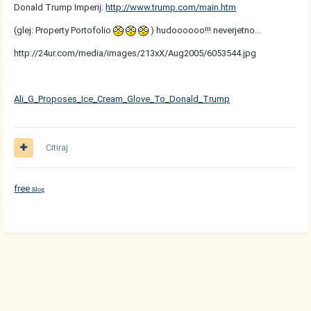
Donald Trump Imperij:
http://www.trump.com/main.htm
(glej: Property Portofolio
) hudoooooo!!! neverjetno...
http://24ur.com/media/images/213xX/Aug2005/6053544.jpg
Ali_G_Proposes_Ice_Cream_Glove_To_Donald_Trump
Citiraj
free
log
B