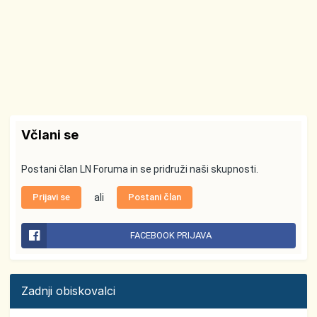
Včlani se
Postani član LN Foruma in se pridruži naši skupnosti.
Prijavi se
ali
Postani član
FACEBOOK PRIJAVA
Zadnji obiskovalci