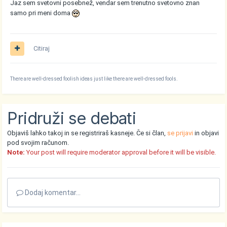
Jaz sem svetovni posebnež, vendar sem trenutno svetovno znan
samo pri meni doma
Citiraj
There are well-dressed foolish ideas just like there are well-dressed fools.
Pridruži se debati
Objaviš lahko takoj in se registriraš kasneje. Če si član,
se prijavi
in objavi
pod svojim računom.
Note:
Your post will require moderator approval before it will be visible.
Dodaj komentar...