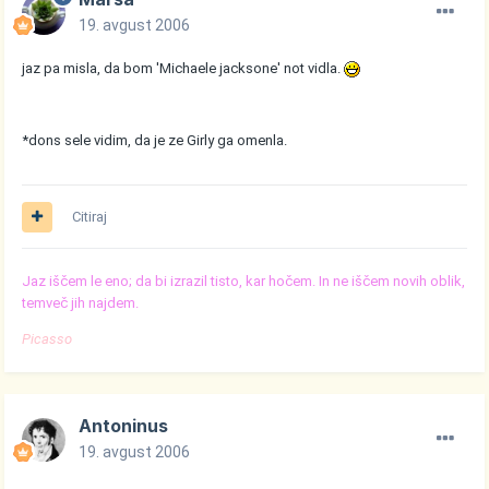
19. avgust 2006
jaz pa misla, da bom 'Michaele jacksone' not vidla.
*dons sele vidim, da je ze Girly ga omenla.
Citiraj
Jaz iščem le eno; da bi izrazil tisto, kar hočem. In ne iščem novih oblik,
temveč jih najdem.
Picasso
Antoninus
19. avgust 2006