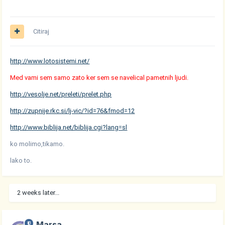
Citiraj
http://www.lotosistemi.net/
Med vami sem samo zato ker sem se navelical pametnih ljudi.
http://vesolje.net/preleti/prelet.php
http://zupnije.rkc.si/lj-vic/?id=76&fmod=12
http://www.biblija.net/biblija.cgi?lang=sl
ko molimo,tikamo.
lako to.
2 weeks later...
Marsa