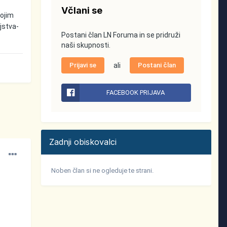
Včlani se
mojim
jstva-
Postani član LN Foruma in se pridruži
naši skupnosti.
Prijavi se
ali
Postani član
FACEBOOK PRIJAVA
Zadnji obiskovalci
Noben član si ne ogleduje te strani.