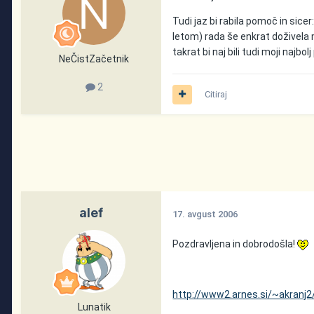
Tudi jaz bi rabila pomoč in sice
letom) rada še enkrat doživela 
takrat bi naj bili tudi moji najbo
NeČistZačetnik
2
Citiraj
alef
17. avgust 2006
Pozdravljena in dobrodošla!
http://www2.arnes.si/~akranj2
Lunatik