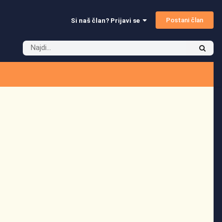
Postani član
Si naš član? Prijavi se