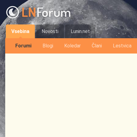
Vsebina
Novosti
Lunin.net
Forumi
Blogi
Koledar
Člani
Lestvica