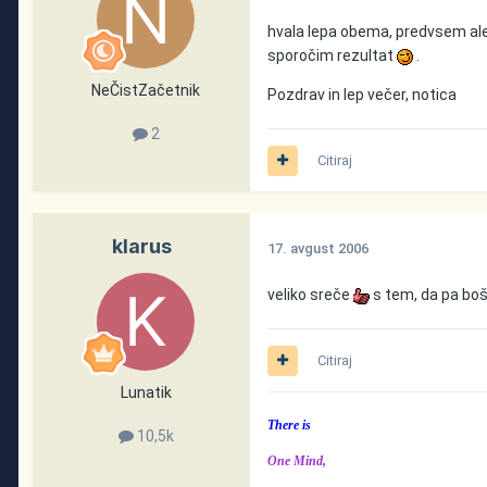
hvala lepa obema, predvsem ale
sporočim rezultat
.
NeČistZačetnik
Pozdrav in lep večer, notica
2
Citiraj
klarus
17. avgust 2006
veliko sreče
s tem, da pa boš
Citiraj
Lunatik
There is
10,5k
One Mind,