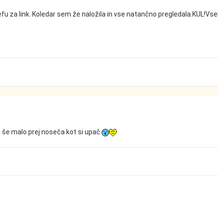
fu za link. Koledar sem že naložila in vse natančno pregledala.KUL!Vs
 še malo prej noseča kot si upač