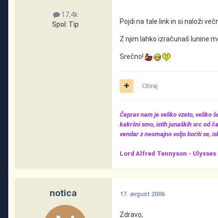
17,4k
Pojdi na tale link in si naloži ve
Spol:
Tip
Z njim lahko izračunaš lunine me
Srečno!
Citiraj
Čeprav nam je veliko vzeto, veliko 
kakršni smo, istih junaških src od ča
vendar z neomajno voljo boriti se, iska
Lord Alfred Tennyson -
Ulysses
notica
17. avgust 2006
Zdravo;