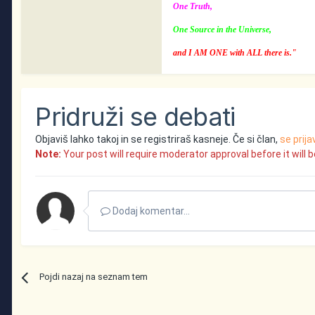
One Truth,
One Source in the Universe,
and I AM ONE with ALL there is."
Pridruži se debati
Objaviš lahko takoj in se registriraš kasneje. Če si član,
se prija
Note:
Your post will require moderator approval before it will be
Dodaj komentar...
Pojdi nazaj na seznam tem