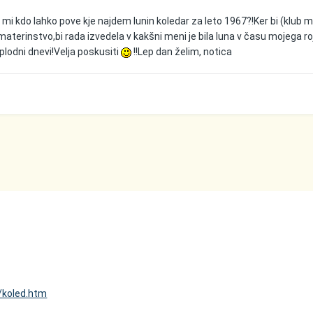
r: mi kdo lahko pove kje najdem lunin koledar za leto 1967?!Ker bi (klub 
materinstvo,bi rada izvedela v kakšni meni je bila luna v času mojega ro
lj plodni dnevi!Velja poskusiti
!!Lep dan želim, notica
/koled.htm