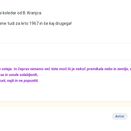
čni koledar od B. Kranjca.
ne tudi za leto 1967 in še kaj drugega!
še ostaja. In čeprav nimamo več tiste moči ki je nekoč premikala nebo in zemljo,
sa in usode oslabljenih,
ti, najti in ne popustiti.
Avtor