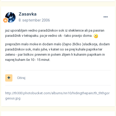
Zasavka
8. september 2006
jaz uporabljam vedno paradižnikov sok iz steklenice ali pa pasiran
paradižnik v tetrapaku. pa je vedno ok - tako pravijo doma.
prepražim malo moke in dodam malo (čajno žličko )sladkorja, dodam
paradižnikov sok, malo juhe, v kateri so se prej kuhale paprike ter
zeleno - par listkov. prevrem in potem zlijem h kuhanim paprikam in
naprej kuham še 10 - 15 minut.
Citiraj
http://th300.photobucket.com/albums/nn10/hidingthepain/th_ththgor
geous.jpg