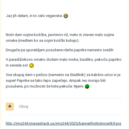
Jaz jih delam, in to celo veganske.
Notri dam sojine koščke, jasminov riž, meto in zraven malo sojine
omake (medtem ko se sojini koščki kuhajo).
Drugače pa uporabljam posušene rdeče paprike namesto svežih.
V paradižnikovo omako dodam malo moke, baziliko, pekočo papriko
in seveda sol.
Vse skupaj dam v pečico (namesto na štedilnik) za kakšno urico in je
super! Paprike se tako lepo zapečejo. Ampak res morajo biti
posušene, po možnosti še tiste pekoče. Njami.
Citiraj
http://img244.imageshack.us/img244/3025/bannerfirsttoknowtk9.jpg