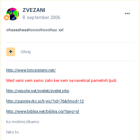
ZVEZANI
8. september 2006
ohaaaahaaahoooohooohuu :xx!:
Citiraj
http://www.lotosistemi.net/
Med vami sem samo zato ker sem se navelical pametnih ljudi.
http://vesolje.net/preleti/prelet.php
http://zupnije.rkc.si/lj-vic/?id=76&fmod=12
http://www.biblija.net/biblija.cgi?lang=sl
ko molimo,tikamo.
lako to.