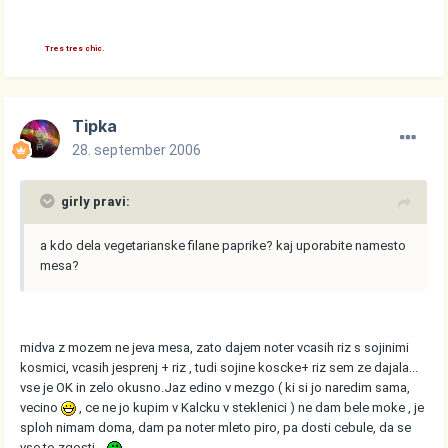
Tres tres chic.
Tipka
28. september 2006
girly pravi:
a kdo dela vegetarianske filane paprike? kaj uporabite namesto
mesa?
midva z mozem ne jeva mesa, zato dajem noter vcasih riz s sojinimi
kosmici, vcasih jesprenj + riz , tudi sojine koscke+ riz sem ze dajala...
vse je OK in zelo okusno.Jaz edino v mezgo ( ki si jo naredim sama,
vecino
, ce ne jo kupim v Kalcku v steklenici ) ne dam bele moke , je
sploh nimam doma, dam pa noter mleto piro, pa dosti cebule, da se
vse to zgosti...