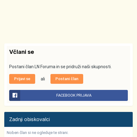
Včlani se
Postani član LN Foruma in se pridruži naši skupnosti.
Prijavi se
ali
Postani član
FACEBOOK PRIJAVA
Zadnji obiskovalci
Noben član si ne ogleduje te strani.