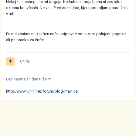
Nekej ful hecnega se mi dogaja. Ko kuham, moja hrana ni več tako
okusna kot včasih. Ne vsa. Predvsem tista, kjer uporabljam paradižnik
v tubi.
Pa me zanima na kakšen način pripravite omako za polnjene paprike,
ali pa omako za čufte.
Citiraj
Lep nasmejan dan ti želim
http://www.lunin.net/forum/blog/mavlica