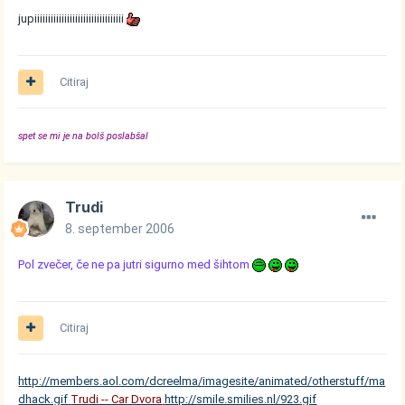
jupiiiiiiiiiiiiiiiiiiiiiiiiiiiiiiiii
Citiraj
spet se mi je na bolš poslabšal
Trudi
8. september 2006
Pol zvečer, če ne pa jutri sigurno med šihtom
Citiraj
http://members.aol.com/dcreelma/imagesite/animated/otherstuff/ma
dhack.gif
Trudi -- Car Dvora
http://smile.smilies.nl/923.gif