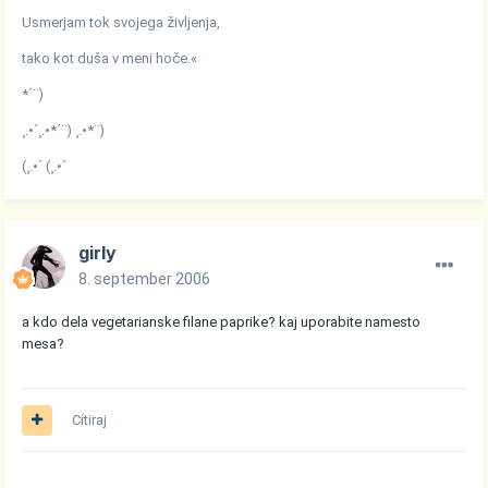
Usmerjam tok svojega življenja,
tako kot duša v meni hoče.«
*´¨)
¸.•´¸.•*´¨) ¸.•*¨)
(¸.•´ (¸.•´
girly
8. september 2006
a kdo dela vegetarianske filane paprike? kaj uporabite namesto
mesa?
Citiraj