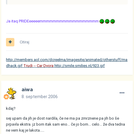
Ja itaq PRIDEeeeeemmmmmmmmmmmmmmmmmm
Citiraj
http://members.aol.com/dcreelma/imagesite/animated/otherstuff/ma
dhack.gif
Trudi -- Car Dvora
http://smile.smilies.nl/923.gif
aiwa
8. september 2006
kdaj?
sej upam da jih je dost nardila, če ne ma pa zmrznene pa jih bo še
prpavla ekstra. jz bom itak sam eno... če jo bom... celo... že dva tedna
ne vem kaj je lakota.....