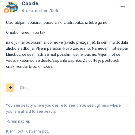
Cookie
8. september 2006
Uporabljam spasiran paradižnik iz tetrapaka, iz tube ga ne.
Omako naredim pa tak:
na olju mal popražim žlico moke (svetlo prežganje), ki sem mu dodala
žličko sladkorja. Vlijem paradižnikovo zadevšno. Namečem not še par
klinčkov, če se mi zdi, še mal posolim, če ne, pač ne. Vlijem not še
vodo, v kateri so se dušile/soparile paprike. Za čufte je postopek
enak, vendar brez klinčkov.
Citiraj
You see beauty where you desire to see it. You see ugliness where
your are afraid to see beauty.
»Grem naprej.
Kjer ni poti, ustvarim pot.