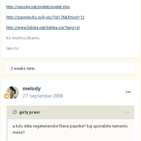
http://vesolje.net/preleti/prelet.php
http://zupnije.rkc.si/lj-vic/?id=76&fmod=12
http://www.biblija.net/biblija.cgi?lang=sl
ko molimo,tikamo.
lako to.
3 weeks later...
melody
27. september 2006
girly pravi:
a kdo dela vegetarianske filane paprike? kaj uporabite namesto
mesa?