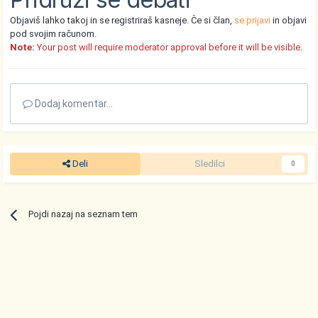
Objaviš lahko takoj in se registriraš kasneje. Če si član,
se prijavi
in objavi
pod svojim računom.
Note:
Your post will require moderator approval before it will be visible.
Dodaj komentar...
Deli
Sledilci
0
Pojdi nazaj na seznam tem