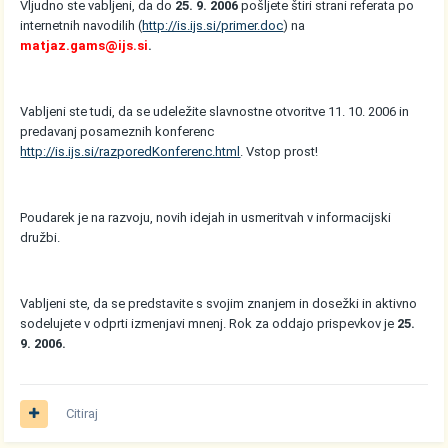
Vljudno ste vabljeni, da do
25. 9. 2006
pošljete štiri strani referata po
internetnih navodilih (
http://is.ijs.si/primer.doc
) na
matjaz.gams@ijs.si
.
Vabljeni ste tudi, da se udeležite slavnostne otvoritve 11. 10. 2006 in
predavanj posameznih konferenc
http://is.ijs.si/razporedKonferenc.html
. Vstop prost!
Poudarek je na razvoju, novih idejah in usmeritvah v informacijski
družbi.
Vabljeni ste, da se predstavite s svojim znanjem in dosežki in aktivno
sodelujete v odprti izmenjavi mnenj. Rok za oddajo prispevkov je
25.
9. 2006.
Citiraj