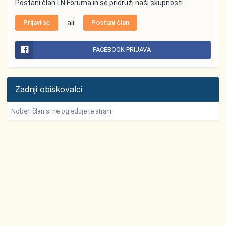
Postani član LN Foruma in se pridruži naši skupnosti.
Prijavi se
ali
Postani član
FACEBOOK PRIJAVA
Zadnji obiskovalci
Noben član si ne ogleduje te strani.