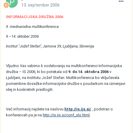
13. september 2006
INFORMACIJSKA DRUŽBA 2006
9. mednarodna multikonferenca
9.–14. oktober 2006
Institut "Jožef Stefan", Jamova 39, Ljubljana, Slovenija
Vljudno Vas vabimo k sodelovanju na multikonferenci Informacijska
družba – IS 2006, ki bo potekala od
9. do 14. oktobra 2006
v
Ljubljani, na Institutu Jožef Stefan. Multikonferenca bo vključevala
pomembne dosežke informacijske družbe s poudarkom na izmenjavi
idej in konkretnih predlogih.
Več informacij najdete na naslovu
http://is.ijs.si/
, podstran o
konferencah pa je na
http://is.ijs.si/conf_slo.html
.