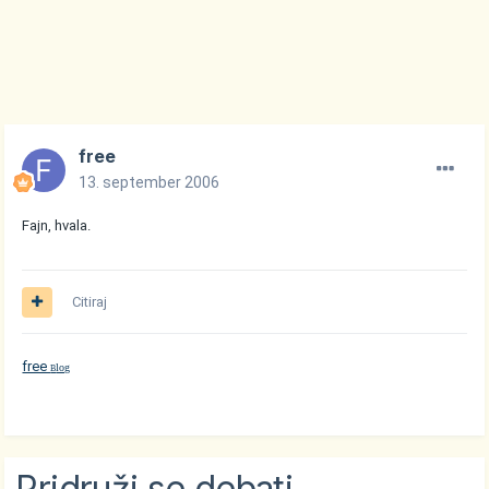
free
13. september 2006
Fajn, hvala.
Citiraj
free
log
B
Pridruži se debati