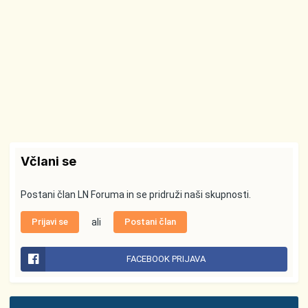
Včlani se
Postani član LN Foruma in se pridruži naši skupnosti.
Prijavi se
ali
Postani član
FACEBOOK PRIJAVA