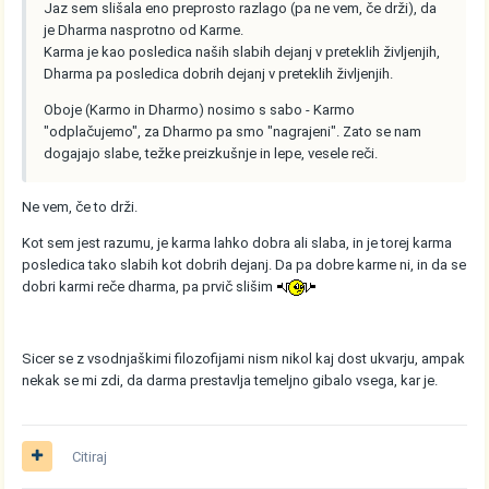
Jaz sem slišala eno preprosto razlago (pa ne vem, če drži), da
je Dharma nasprotno od Karme.
Karma je kao posledica naših slabih dejanj v preteklih življenjih,
Dharma pa posledica dobrih dejanj v preteklih življenjih.
Oboje (Karmo in Dharmo) nosimo s sabo - Karmo
"odplačujemo", za Dharmo pa smo "nagrajeni". Zato se nam
dogajajo slabe, težke preizkušnje in lepe, vesele reči.
Ne vem, če to drži.
Kot sem jest razumu, je karma lahko dobra ali slaba, in je torej karma
posledica tako slabih kot dobrih dejanj. Da pa dobre karme ni, in da se
dobri karmi reče dharma, pa prvič slišim
Sicer se z vsodnjaškimi filozofijami nism nikol kaj dost ukvarju, ampak
nekak se mi zdi, da darma prestavlja temeljno gibalo vsega, kar je.
Citiraj