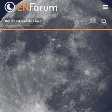
Duhovnost in osebna rast