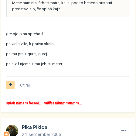
Mene sam mal firbec matra, kaj si pod to besedo prisotni
predstavljajo, če sploh kaj?
gre ojdip na sprehod...
pa vid sizifa, k poriva skalo...
pa mu prau: gurej, gurej...
pa sizif njemnu: ma jebi si mater...
Citiraj
sploh nimam besed... miiiissslllmmmmmm....
Pika Pikica
24. september 2006