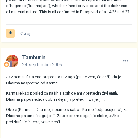
effulgence (Brahmajyoti), which shines forever beyond the darkness
of material nature. This is all confirmed in Bhagavad-gita 14.26 and 27.
Citiraj
Tamburin
24. september 2006
Jaz sem slišala eno preprosto razlago (pa ne vem, če drži), da je
Dharma nasprotno od Karme.
Karma je kao posledica naših slabih dejanj v preteklih življenjih,
Dharma pa posledica dobrih dejanj v preteklih življenjih.
Oboje (Karmo in Dharmo) nosimo s sabo - Karmo "odplačujemo", za
Dharmo pa smo "nagrajeni". Zato se nam dogajajo slabe, težke
preizkušnje in lepe, vesele reči.