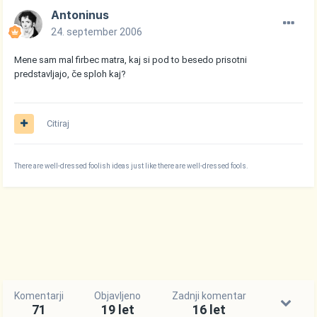
Antoninus
24. september 2006
Mene sam mal firbec matra, kaj si pod to besedo prisotni
predstavljajo, če sploh kaj?
Citiraj
There are well-dressed foolish ideas just like there are well-dressed fools.
Komentarji
Objavljeno
Zadnji komentar
71
19 let
16 let