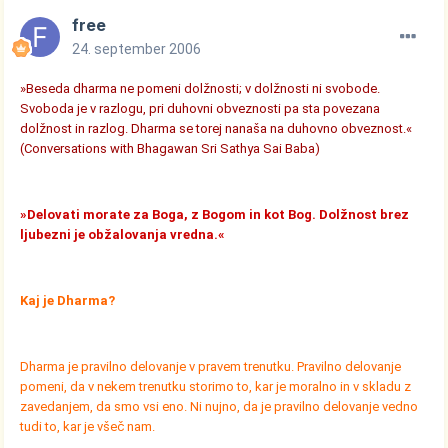
free
24. september 2006
»Beseda dharma ne pomeni dolžnosti; v dolžnosti ni svobode.
Svoboda je v razlogu, pri duhovni obveznosti pa sta povezana
dolžnost in razlog. Dharma se torej nanaša na duhovno obveznost.«
(Conversations with Bhagawan Sri Sathya Sai Baba)
»Delovati morate za Boga, z Bogom in kot Bog. Dolžnost brez
ljubezni je obžalovanja vredna.«
Kaj je Dharma?
Dharma je pravilno delovanje v pravem trenutku. Pravilno delovanje
pomeni, da v nekem trenutku storimo to, kar je moralno in v skladu z
zavedanjem, da smo vsi eno. Ni nujno, da je pravilno delovanje vedno
tudi to, kar je všeč nam.