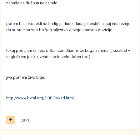
nanaša na dušo in ne na telo.
potem bi lahko rekli tudi religija duše. duša je teistična, saj ima težnjo,
da se vrne nazaj v božje kraljestvo v svojo naravno pozicijo.
tukaj podajam en text o Sanatan dharmi, če koga zanima. (nažalost v
angleškem jeziku, vendar zelo zelo dober text)
jiva pomeni živo bitje.
http://www.bvml.org/SBBTM/sd.html
Citiraj