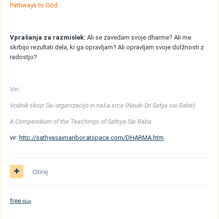
Pathways to God
Vprašanja za razmislek:
Ali se zavedam svoje dharme? Ali me
skrbijo rezultati dela, ki ga opravljam? Ali opravljam svoje dolžnosti z
radostjo?
Viri:
Vodnik skozi Sai organizacijo in naša srca (Nauki Sri Satya sai Babe)
A Compendium of the Teachings of Sathya Sai Baba
vir:
http://sathyasaimaribor.atspace.com/DHARMA.htm
Citiraj
free
log
B