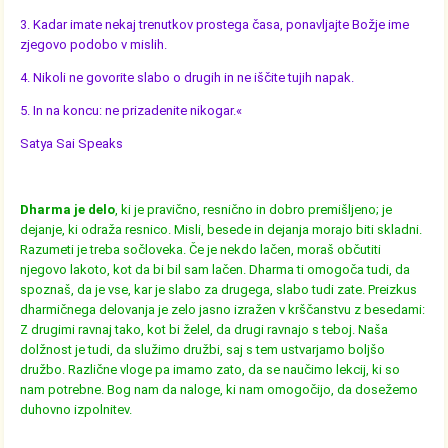
3. Kadar imate nekaj trenutkov prostega časa, ponavljajte Božje ime
zjegovo podobo v mislih.
4. Nikoli ne govorite slabo o drugih in ne iščite tujih napak.
5. In na koncu: ne prizadenite nikogar.«
Satya Sai Speaks
Dharma je delo
, ki je pravično, resnično in dobro premišljeno; je
dejanje, ki odraža resnico. Misli, besede in dejanja morajo biti skladni.
Razumeti je treba sočloveka. Če je nekdo lačen, moraš občutiti
njegovo lakoto, kot da bi bil sam lačen. Dharma ti omogoča tudi, da
spoznaš, da je vse, kar je slabo za drugega, slabo tudi zate. Preizkus
dharmičnega delovanja je zelo jasno izražen v krščanstvu z besedami:
Z drugimi ravnaj tako, kot bi želel, da drugi ravnajo s teboj. Naša
dolžnost je tudi, da služimo družbi, saj s tem ustvarjamo boljšo
družbo. Različne vloge pa imamo zato, da se naučimo lekcij, ki so
nam potrebne. Bog nam da naloge, ki nam omogočijo, da dosežemo
duhovno izpolnitev.