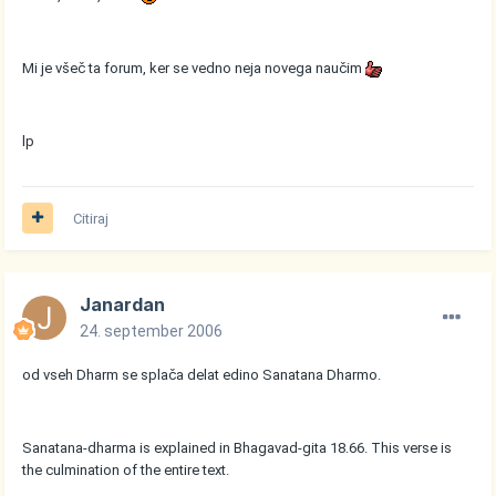
Mi je všeč ta forum, ker se vedno neja novega naučim
lp
Citiraj
Janardan
24. september 2006
od vseh Dharm se splača delat edino Sanatana Dharmo.
Sanatana-dharma is explained in Bhagavad-gita 18.66. This verse is
the culmination of the entire text.