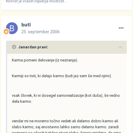
Norost je vcasih najvecja modrost…
butl
25. september 2006
Janardan pravi:
Karma pomeni delovanje (iz neznanja).
Karmiji so tisti, ki delajo karmo (tudi jaz sem še med njimi).
vsak človek, ki ni dosegel samorealizacije (kot duša), še vedno
dela karmo.
vendar mi ne moremo točno vedeti ali delamo dobro karmo ali
slabo karmo, saj enostavno lahko samo delamo karmo. zaradi
neznanja so včasih kakšne stvari slabe, čeprav mislimo, da smo