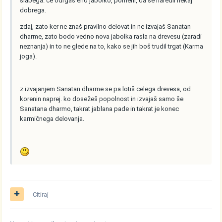
slabega. če odrgaš eno jabolko, pomeni, da se naredil nekaj
dobrega.
zdaj, zato ker ne znaš pravilno delovat in ne izvajaš Sanatan
dharme, zato bodo vedno nova jabolka rasla na drevesu (zaradi
neznanja) in to ne glede na to, kako se jih boš trudil trgat (Karma
joga).
z izvajanjem Sanatan dharme se pa lotiš celega drevesa, od
korenin naprej. ko dosežeš popolnost in izvajaš samo še
Sanatana dharmo, takrat jablana pade in takrat je konec
karmičnega delovanja.
Citiraj