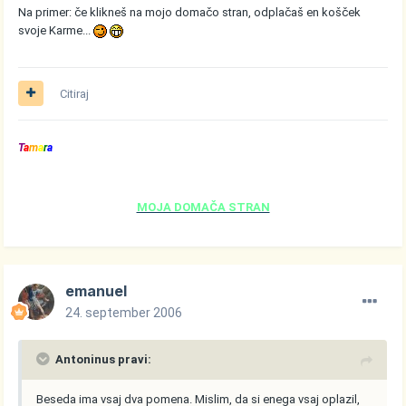
Na primer: če klikneš na mojo domačo stran, odplačaš en košček
svoje Karme...
Citiraj
T
a
m
a
r
a
MOJA DOMAČA STRAN
emanuel
24. september 2006
Antoninus pravi:
Beseda ima vsaj dva pomena. Mislim, da si enega vsaj oplazil,