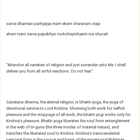
sarva-dharman parityajya mam ekam sharanam vraja
aham tvam sarva-papebhyo mokshayishyami ma shucah
"Abandon all varieties of religion and just surrender unto Me. I shall
deliver you from all sinful reactions. Do not fear."
Sanatana-dharma, the eternal religion, is bhakti-yoga, the yoga of
devotional service to Lord Krishna. Shunning both work for selfish
pleasure and the stoppage of all work, the bhakti-yogi works only for
Krishna's pleasure. Bhakti-yoga liberates the soul from entanglement
in the web of tri-guna (the three modes of material nature), and
transfers the liberated soul to Krishna. Krishna's transcendental
personal form is the source and basis of the impersonal Brahman