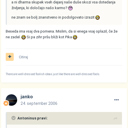
a ni dharma skupek vseh dejanj naše duše skozi vsa dotedanja
življenja, ki določajo našo karmo?
ne znam se bolj znanstveno in podolgovato izrazit
Beseda ima vsaj dva pomena. Mislim, da si enega vsaj oplazil, če že
ne zadel.
Si pa zihr pršu bliži kot Pika
Citiraj
There are well-dressed foolish ideas just like there are well-dressed fools.
janko
24. september 2006
Antoninus pravi: