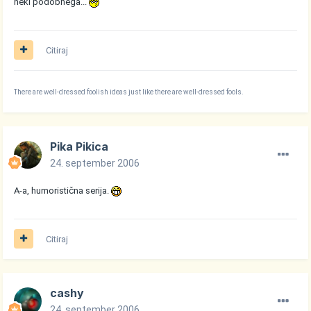
neki podobnega...
Citiraj
There are well-dressed foolish ideas just like there are well-dressed fools.
Pika Pikica
24. september 2006
A-a, humoristična serija.
Citiraj
cashy
24. september 2006