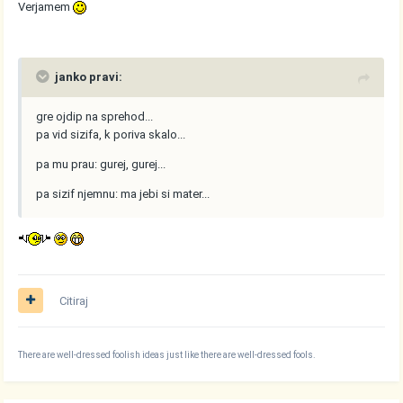
Verjamem
janko pravi:
gre ojdip na sprehod...
pa vid sizifa, k poriva skalo...
pa mu prau: gurej, gurej...
pa sizif njemnu: ma jebi si mater...
Citiraj
There are well-dressed foolish ideas just like there are well-dressed fools.