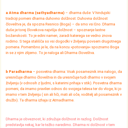
a Atma dharma (sathyadharma)
– dharma duše: V hindujski
tradiciji pomeni dharma duhovno dolžnost. Duhovna dolžnost
človeštva je, da spozna Resnico (Boga) – da smo vsi Eno. Dharma
duše je torej človekova najvišja dolžnost – spoznanje lastne
božanskosti. To je edini namen, zaradi katerega se vedno znova
rodimo. S tega stališča so vsi dogodki v življenju povsem drugotnega
pomena. Pomembno je le, da na koncu »potovanja« spoznamo Boga
in se z njim zlijemo. To je naloga ali Dharma človeštva.
b Paradharma
– posvetna dharma: Vsak posameznik ima nalogo, da
uresničuje dharmo človeštva in da uresničuje tudi dharmo v svojem
življenju (v odnosih z ljudmi, s katerimi prihaja v stik). Posvetna dharma
pomeni, da imamo pravilen odnos do svojega telesa ter do vloge, ki jo
imamo v tem življenju ( sin ali hči, mati ali oče, voditelj ali posameznik v
družbi). Ta dharma izhaja iz Atmadharme.
Dharma je obveznost, ki združuje dolžnost in razlog. Dolžnost
predstavlja nekaj, kar le težko naredimo. Dharma ni dolžnost v tem