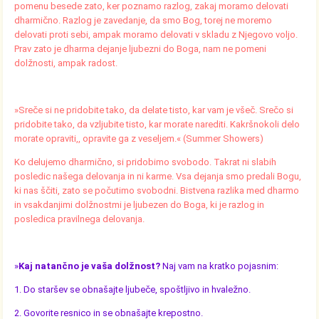
pomenu besede zato, ker poznamo razlog, zakaj moramo delovati
dharmično. Razlog je zavedanje, da smo Bog, torej ne moremo
delovati proti sebi, ampak moramo delovati v skladu z Njegovo voljo.
Prav zato je dharma dejanje ljubezni do Boga, nam ne pomeni
dolžnosti, ampak radost.
»Sreče si ne pridobite tako, da delate tisto, kar vam je všeč. Srečo si
pridobite tako, da vzljubite tisto, kar morate narediti. Kakršnokoli delo
morate opraviti,, opravite ga z veseljem.« (Summer Showers)
Ko delujemo dharmično, si pridobimo svobodo. Takrat ni slabih
posledic našega delovanja in ni karme. Vsa dejanja smo predali Bogu,
ki nas ščiti, zato se počutimo svobodni. Bistvena razlika med dharmo
in vsakdanjimi dolžnostmi je ljubezen do Boga, ki je razlog in
posledica pravilnega delovanja.
»
Kaj natančno je vaša dolžnost?
Naj vam na kratko pojasnim:
1. Do staršev se obnašajte ljubeče, spoštljivo in hvaležno.
2. Govorite resnico in se obnašajte krepostno.