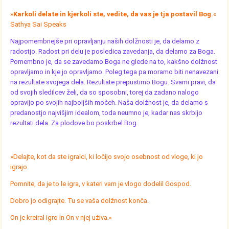
»
Karkoli delate in kjerkoli ste, vedite, da vas je tja postavil Bog.
«
Sathya Sai Speaks
Najpomembnejše pri opravljanju naših dolžnosti je, da delamo z
radostjo. Radost pri delu je posledica zavedanja, da delamo za Boga.
Pomembno je, da se zavedamo Boga ne glede na to, kakšno dolžnost
opravljamo in kje jo opravljamo. Poleg tega pa moramo biti nenavezani
na rezultate svojega dela. Rezultate prepustimo Bogu. Svami pravi, da
od svojih sledilcev želi, da so sposobni, torej da zadano nalogo
opravijo po svojih najboljših močeh. Naša dolžnost je, da delamo s
predanostjo najvišjim idealom, toda neumno je, kadar nas skrbijo
rezultati dela. Za plodove bo poskrbel Bog.
»Delajte, kot da ste igralci, ki ločijo svojo osebnost od vloge, ki jo
igrajo.
Pomnite, da je to le igra, v kateri vam je vlogo dodelil Gospod.
Dobro jo odigrajte. Tu se vaša dolžnost konča.
On je kreiral igro in On v njej uživa.«