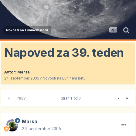
Novosti na Luninem netu
Napoved za 39. teden
Avtor:
Marsa
24. september 2006
v
Novosti na Luninem netu
PREV
Stran 1 od 3
>
Marsa
24. september 2006