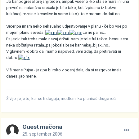
Jo kar pogrešal prejšnji teden, ampak vseeno -ko sta se mars in luna
preveč na natančno srečala je bilo tako, kot izpisano iz bukve
kakšne(ureznine, krvavitve in samo tako) -tole moram dodati no..
Sicer pa imam neko seksualno udjestvovanje v planu - če bo vse po
mojem planu seveda.
če ne pa nič..
Pa jezik itak treba malo nazaj držati..sam je tole ful težko..bemu sem
neka občutljiva ratala..pa jokcala bi se kar nekaj..bljak..no..
V glavnem -dobro da imamo napoved, vem zdaj, da pretiravati ni
dobro
Viš mene Pujsa - jaz pa bi roko v ogenj dala, da si razgovor imela
danes..jao mene.
Življenje je to, kar se ti dogaja, medtem, ko planiraš druge reči.
Guest mačona
25. september 2006