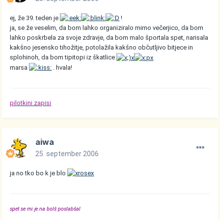
ej, že 39. teden je
!
ja, se že veselim, da bom lahko organiziralo mirno večerjico, da bom
lahko poskrbela za svoje zdravje, da bom malo športala spet, narisala
kakšno jesensko tihožitje, potolažila kakšno občutljivo bitjece in
splohinoh, da bom tipitopi iz škatlice
marsa
. hvala!
pilotkini zapisi
aiwa
25. september 2006
ja no tko bo k je blo
spet se mi je na bolš poslabšal