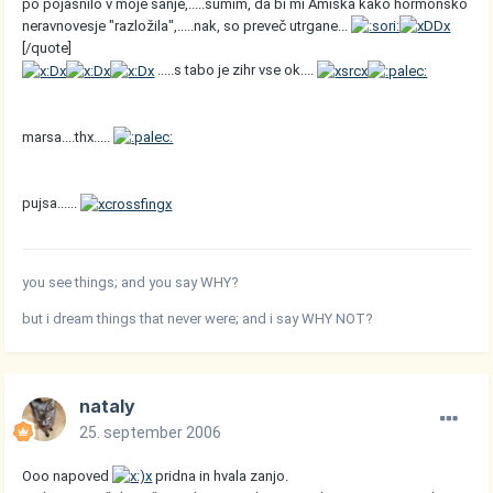
po pojasnilo v moje sanje,.....sumim, da bi mi Amiska kako hormonsko
neravnovesje "razložila",.....nak, so preveč utrgane...
[/quote]
.....s tabo je zihr vse ok....
marsa....thx.....
pujsa......
you see things; and you say WHY?
but i dream things that never were; and i say WHY NOT?
nataly
25. september 2006
Ooo napoved
pridna in hvala zanjo.