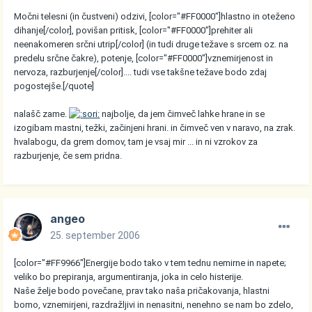
Močni telesni (in čustveni) odzivi, [color="#FF0000"]hlastno in oteženo
dihanje[/color], povišan pritisk, [color="#FF0000"]prehiter ali
neenakomeren srčni utrip[/color] (in tudi druge težave s srcem oz. na
predelu srčne čakre), potenje, [color="#FF0000"]vznemirjenost in
nervoza, razburjenje[/color].... tudi vse takšne težave bodo zdaj
pogostejše.[/quote]
nalašč zame.
najbolje, da jem čimveč lahke hrane in se
izogibam mastni, težki, začinjeni hrani. in čimveč ven v naravo, na zrak.
hvalabogu, da grem domov, tam je vsaj mir ... in ni vzrokov za
razburjenje, če sem pridna.
angeo
25. september 2006
[color="#FF9966"]Energije bodo tako v tem tednu nemirne in napete;
veliko bo prepiranja, argumentiranja, joka in celo histerije.
Naše želje bodo povečane, prav tako naša pričakovanja, hlastni
bomo, vznemirjeni, razdražljivi in nenasitni, nenehno se nam bo zdelo,