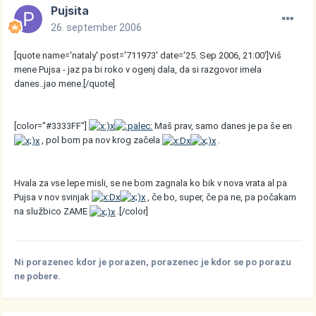
Pujsita
26. september 2006
[quote name='nataly' post='711973' date='25. Sep 2006, 21:00']Viš
mene Pujsa - jaz pa bi roko v ogenj dala, da si razgovor imela
danes..jao mene.[/quote]
[color="#3333FF"]
Maš prav, samo danes je pa še en
, pol bom pa nov krog začela
.
Hvala za vse lepe misli, se ne bom zagnala ko bik v nova vrata al pa
Pujsa v nov svinjak
, če bo, super, če pa ne, pa počakam
na službico ZAME
.[/color]
Ni porazenec kdor je porazen, porazenec je kdor se po porazu
ne pobere.