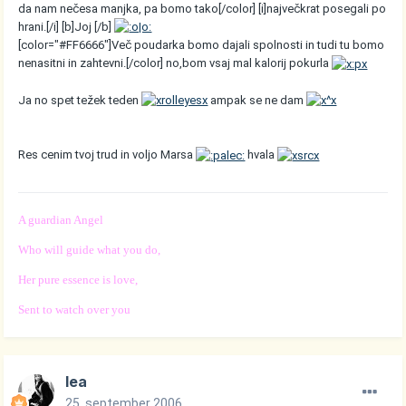
da nam nečesa manjka, pa bomo tako[/color] [i]največkrat posegali po
hrani.[/i] [b]Joj [/b]
[color="#FF6666"]Več poudarka bomo dajali spolnosti in tudi tu bomo
nenasitni in zahtevni.[/color] no,bom vsaj mal kalorij pokurla
Ja no spet težek teden
ampak se ne dam
Res cenim tvoj trud in voljo Marsa
hvala
A guardian Angel
Who will guide what you do,
Her pure essence is love,
Sent to watch over you
lea
25. september 2006