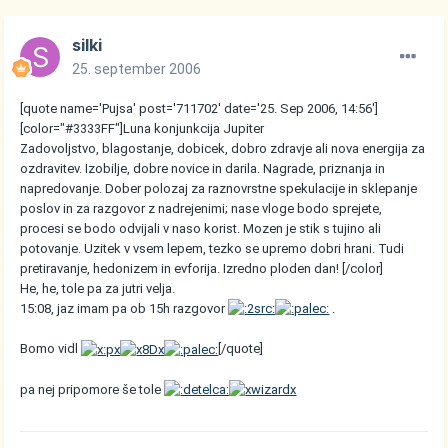
silki
25. september 2006
[quote name='Pujsa' post='711702' date='25. Sep 2006, 14:56']
[color="#3333FF"]Luna konjunkcija Jupiter
Zadovoljstvo, blagostanje, dobicek, dobro zdravje ali nova energija za
ozdravitev. Izobilje, dobre novice in darila. Nagrade, priznanja in
napredovanje. Dober polozaj za raznovrstne spekulacije in sklepanje
poslov in za razgovor z nadrejenimi; nase vloge bodo sprejete,
procesi se bodo odvijali v naso korist. Mozen je stik s tujino ali
potovanje. Uzitek v vsem lepem, tezko se upremo dobri hrani. Tudi
pretiravanje, hedonizem in evforija. Izredno ploden dan! [/color]
He, he, tole pa za jutri velja.
15:08, jaz imam pa ob 15h razgovor
.
Bomo vidl
[/quote]
pa nej pripomore še tole