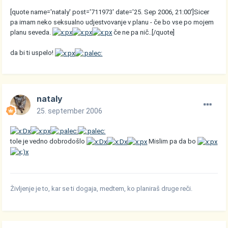
[quote name='nataly' post='711973' date='25. Sep 2006, 21:00']Sicer
pa imam neko seksualno udjestvovanje v planu - če bo vse po mojem
planu seveda.
če ne pa nič..[/quote]
da bi ti uspelo!
nataly
25. september 2006
tole je vedno dobrodošlo
Mislim pa da bo
Življenje je to, kar se ti dogaja, medtem, ko planiraš druge reči.