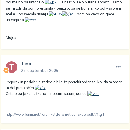
pol me bo pa razgnalo
... ja risat bi se blo treba spravit... samo
se mi zdi, da bom prej prisla v penzijo, pa se bom lahko pol v svojem
ateljeju posvecala risanju
... bom pa kako drugace
ustvarjalna
...
Mojca
Tina
25. september 2006
Prepirov in podobnih zadev je bilo že pretekli teden toliko, da ta teden
ta del preskočim
Ostalo pa je kar luškano ... neptun, saturn, sonce
http://www.lunin.net/forum/style_emoticons/default/71.gif