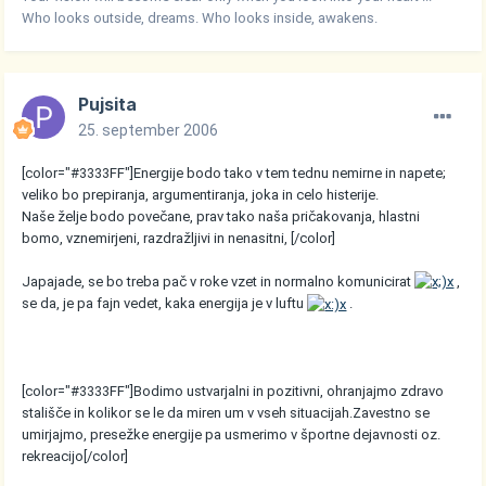
Who looks outside, dreams. Who looks inside, awakens.
Pujsita
25. september 2006
[color="#3333FF"]Energije bodo tako v tem tednu nemirne in napete;
veliko bo prepiranja, argumentiranja, joka in celo histerije.
Naše želje bodo povečane, prav tako naša pričakovanja, hlastni
bomo, vznemirjeni, razdražljivi in nenasitni, [/color]
Japajade, se bo treba pač v roke vzet in normalno komunicirat
,
se da, je pa fajn vedet, kaka energija je v luftu
.
[color="#3333FF"]Bodimo ustvarjalni in pozitivni, ohranjajmo zdravo
stališče in kolikor se le da miren um v vseh situacijah.Zavestno se
umirjajmo, presežke energije pa usmerimo v športne dejavnosti oz.
rekreacijo[/color]