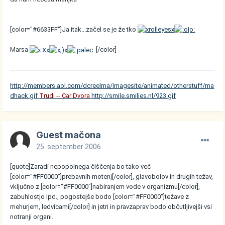
[color="#6633FF"]Ja itak...začel se je že tko
Marsa
[/color]
http://members.aol.com/dcreelma/imagesite/animated/otherstuff/ma
dhack.gif
Trudi -- Car Dvora
http://smile.smilies.nl/923.gif
Guest mačona
25. september 2006
[quote]Zaradi nepopolnega čiščenja bo tako več
[color="#FF0000"]prebavnih motenj[/color], glavobolov in drugih težav,
vključno z [color="#FF0000"]nabiranjem vode v organizmu[/color],
zabuhlostjo ipd., pogostejše bodo [color="#FF0000"]težave z
mehurjem, ledvicami[/color] in jetri in pravzaprav bodo občutljivejši vsi
notranji organi.