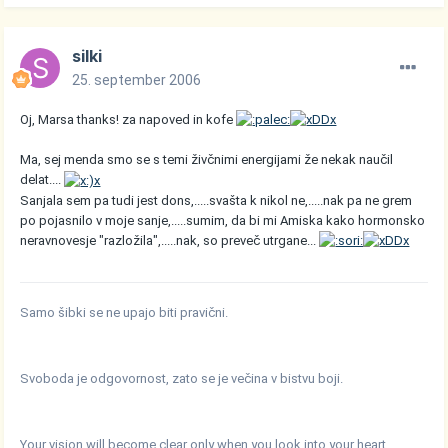
silki
25. september 2006
Oj, Marsa thanks! za napoved in kofe
Ma, sej menda smo se s temi živčnimi energijami že nekak naučil
delat....
Sanjala sem pa tudi jest dons,.....svašta k nikol ne,.....nak pa ne grem
po pojasnilo v moje sanje,.....sumim, da bi mi Amiska kako hormonsko
neravnovesje "razložila",.....nak, so preveč utrgane...
Samo šibki se ne upajo biti pravični.
Svoboda je odgovornost, zato se je večina v bistvu boji.
Your vision will become clear only when you look into your heart ...