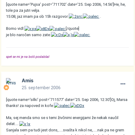
[quote name='Pujsa' post='711702' date='25. Sep 2006, 14:56']He, he,
tole pa za jutri velja.
15:08, jaz imam pa ob 15h razgovor
.
Bomo vidl
[/quote]
je blo naročen samo zate
spet se mi je na bolš poslabšal
Amis
25. september 2006
[quote name='silki' post='711577' date='25. Sep 2006, 12:30']Oj, Marsa
thanks! za napoved in kofe
Ma, sej menda smo se s temi živčnimi energijami že nekak naučil
delat....
Sanjala sem pa tudi jest dons,.....svašta k nikol ne,.....nak pa ne grem