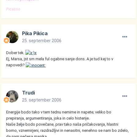
Picasso
Pika Pikica
25. september 2006
Dober tek.
Ej, Marsa, jst sm mela ful ogabne sanje dons. A je tud kej to v
napovedi?
Trudi
25. september 2006
Energije bodo tako v tem tednu nemirne in napete; veliko bo
prepiranja, argumentiranja, joka in celo histerije.
Naše želje bodo povečane, prav tako naša pričakovanja, hlastni
bomo, vznemirjeni, razdražljivi in nenasitni, nenehno se nam bo zdelo,
da nam nečesa manjka