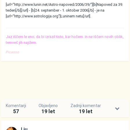
[url="http://www.lunin.net/Astro-napoved/2006/39/"][b]Napoved za 39.
teden[/b][/url] - [b]24. september - 1. oktober 2006[/b] - je na
[url="http://www.astrologija.org"]Luninem netu[/url].
Jaz iščem le eno; da bi izrazil tisto, kar hočem. In ne iščem novih oblik,
temveč jih najdem.
Picasso
Komentarji
Objavljeno
Zadnji komentar
57
19 let
19 let
Liu