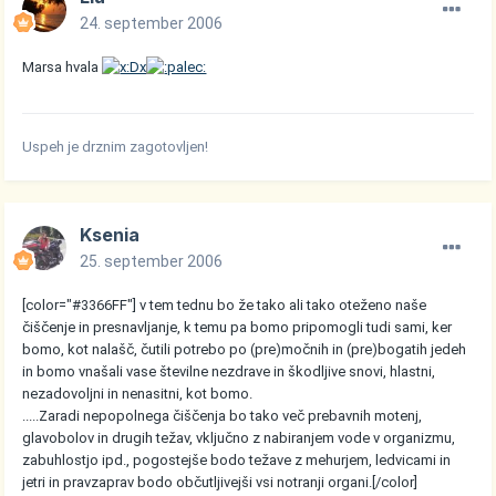
24. september 2006
Marsa hvala
Uspeh je drznim zagotovljen!
Ksenia
25. september 2006
[color="#3366FF"] v tem tednu bo že tako ali tako oteženo naše
čiščenje in presnavljanje, k temu pa bomo pripomogli tudi sami, ker
bomo, kot nalašč, čutili potrebo po (pre)močnih in (pre)bogatih jedeh
in bomo vnašali vase številne nezdrave in škodljive snovi, hlastni,
nezadovoljni in nenasitni, kot bomo.
.....Zaradi nepopolnega čiščenja bo tako več prebavnih motenj,
glavobolov in drugih težav, vključno z nabiranjem vode v organizmu,
zabuhlostjo ipd., pogostejše bodo težave z mehurjem, ledvicami in
jetri in pravzaprav bodo občutljivejši vsi notranji organi.[/color]