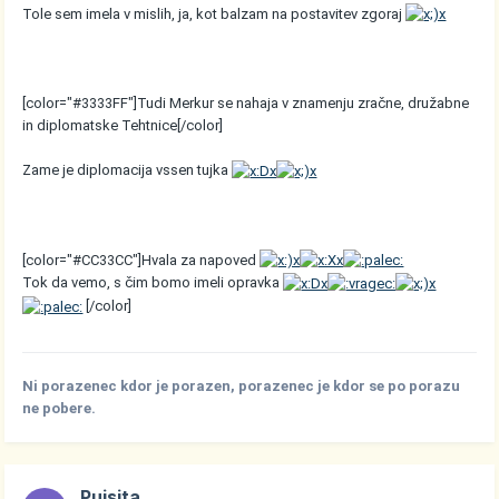
Tole sem imela v mislih, ja, kot balzam na postavitev zgoraj
[color="#3333FF"]Tudi Merkur se nahaja v znamenju zračne, družabne
in diplomatske Tehtnice[/color]
Zame je diplomacija vssen tujka
[color="#CC33CC"]Hvala za napoved
Tok da vemo, s čim bomo imeli opravka
[/color]
Ni porazenec kdor je porazen, porazenec je kdor se po porazu
ne pobere.
Pujsita