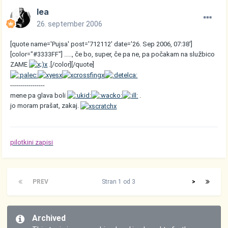
lea
26. september 2006
[quote name='Pujsa' post='712112' date='26. Sep 2006, 07:38']
[color="#3333FF"] ....., če bo, super, če pa ne, pa počakam na službico
ZAME
.[/color][/quote]
-----------------
mene pa glava boli
.
jo moram prašat, zakaj.
pilotkini zapisi
PREV
Stran 1 od 3
>
Archived