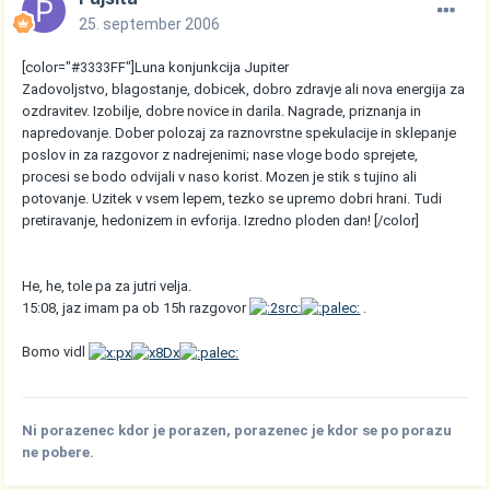
25. september 2006
[color="#3333FF"]Luna konjunkcija Jupiter
Zadovoljstvo, blagostanje, dobicek, dobro zdravje ali nova energija za
ozdravitev. Izobilje, dobre novice in darila. Nagrade, priznanja in
napredovanje. Dober polozaj za raznovrstne spekulacije in sklepanje
poslov in za razgovor z nadrejenimi; nase vloge bodo sprejete,
procesi se bodo odvijali v naso korist. Mozen je stik s tujino ali
potovanje. Uzitek v vsem lepem, tezko se upremo dobri hrani. Tudi
pretiravanje, hedonizem in evforija. Izredno ploden dan! [/color]
He, he, tole pa za jutri velja.
15:08, jaz imam pa ob 15h razgovor
.
Bomo vidl
Ni porazenec kdor je porazen, porazenec je kdor se po porazu
ne pobere.