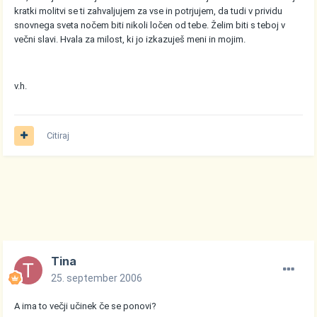
kratki molitvi se ti zahvaljujem za vse in potrjujem, da tudi v prividu
snovnega sveta nočem biti nikoli ločen od tebe. Želim biti s teboj v
večni slavi. Hvala za milost, ki jo izkazuješ meni in mojim.
v.h.
Citiraj
Tina
25. september 2006
A ima to večji učinek če se ponovi?