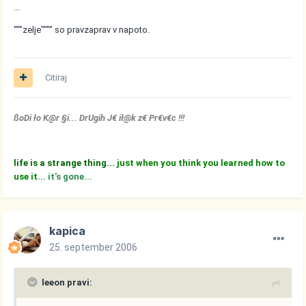
...
"""zelje"""" so pravzaprav v napoto.
Citiraj
ßoDi ło K@r §i... DrUgih J€ ił@k z€ Pr€v€c !!!
life is a strange thing...
just when you think you learned how to
use it...
it's gone...
kapica
25. september 2006
leeon pravi: