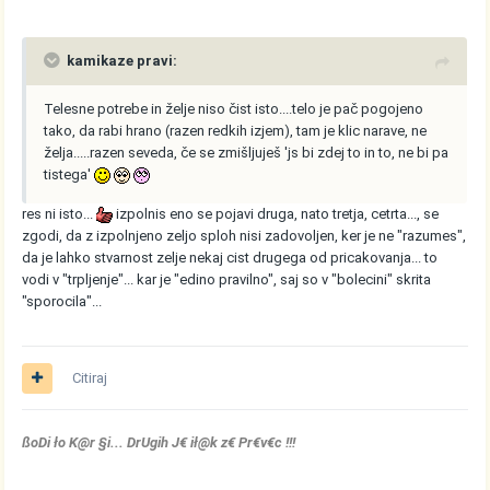
kamikaze pravi:
Telesne potrebe in želje niso čist isto....telo je pač pogojeno
tako, da rabi hrano (razen redkih izjem), tam je klic narave, ne
želja.....razen seveda, če se zmišljuješ 'js bi zdej to in to, ne bi pa
tistega'
res ni isto...
izpolnis eno se pojavi druga, nato tretja, cetrta..., se
zgodi, da z izpolnjeno zeljo sploh nisi zadovoljen, ker je ne "razumes",
da je lahko stvarnost zelje nekaj cist drugega od pricakovanja... to
vodi v "trpljenje"... kar je "edino pravilno", saj so v "bolecini" skrita
"sporocila"...
Citiraj
ßoDi ło K@r §i... DrUgih J€ ił@k z€ Pr€v€c !!!