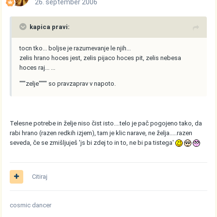
26. september 2006
kapica pravi:
tocn tko... boljse je razumevanje le njih...
zelis hrano hoces jest, zelis pijaco hoces pit, zelis nebesa
hoces raj... ...
"""zelje"""" so pravzaprav v napoto.
Telesne potrebe in želje niso čist isto....telo je pač pogojeno tako, da
rabi hrano (razen redkih izjem), tam je klic narave, ne želja.....razen
seveda, če se zmišljuješ 'js bi zdej to in to, ne bi pa tistega'
Citiraj
cosmic dancer