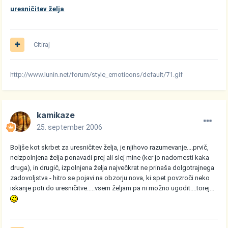
uresničitev želja
Citiraj
http://www.lunin.net/forum/style_emoticons/default/71.gif
kamikaze
25. september 2006
Boljše kot skrbet za uresničitev želja, je njihovo razumevanje....prvič,
neizpolnjena želja ponavadi prej ali slej mine (ker jo nadomesti kaka
druga), in drugič, izpolnjena želja največkrat ne prinaša dolgotrajnega
zadovoljstva - hitro se pojavi na obzorju nova, ki spet povzroči neko
iskanje poti do uresničitve.....vsem željam pa ni možno ugodit....torej...