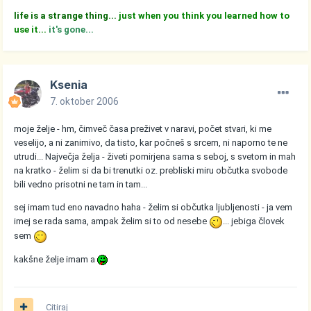
life is a strange thing...
just when you think you learned how to
use it...
it's gone...
Ksenia
7. oktober 2006
moje želje - hm, čimveč časa preživet v naravi, počet stvari, ki me
veselijo, a ni zanimivo, da tisto, kar počneš s srcem, ni naporno te ne
utrudi... Največja želja - živeti pomirjena sama s seboj, s svetom in mah
na kratko - želim si da bi trenutki oz. prebliski miru občutka svobode
bili vedno prisotni ne tam in tam...
sej imam tud eno navadno haha - želim si občutka ljubljenosti - ja vem
imej se rada sama, ampak želim si to od nesebe
... jebiga človek
sem
kakšne želje imam a
Citiraj