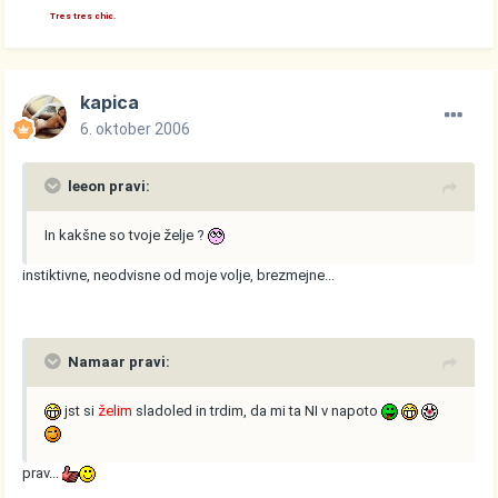
Tres tres chic.
kapica
6. oktober 2006
leeon pravi:
In kakšne so tvoje želje ?
instiktivne, neodvisne od moje volje, brezmejne...
Namaar pravi:
jst si
želim
sladoled in trdim, da mi ta NI v napoto
prav...