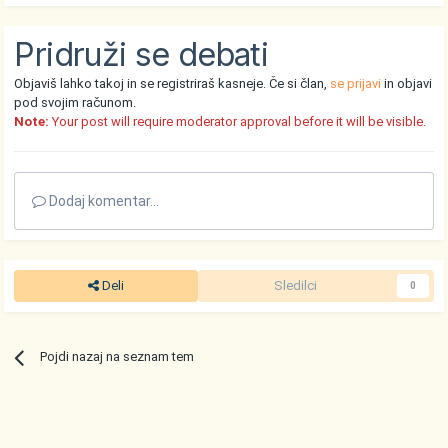
Pridruži se debati
Objaviš lahko takoj in se registriraš kasneje. Če si član,
se prijavi
in objavi
pod svojim računom.
Note:
Your post will require moderator approval before it will be visible.
Dodaj komentar...
Deli
Sledilci
0
Pojdi nazaj na seznam tem