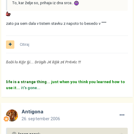
To, kar želje so, prihaja iz dna srca..
zato pa sem dala v tistem stavku z napoto to besedo v """"
Citiraj
ßoDi ło K@r §i... DrUgih J€ ił@k z€ Pr€v€c !!!
life is a strange thing...
just when you think you learned how to
use it...
it's gone...
Antigona
26. september 2006