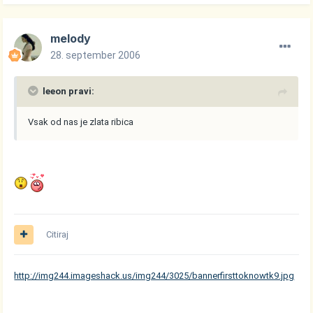
melody
28. september 2006
leeon pravi:
Vsak od nas je zlata ribica
Citiraj
http://img244.imageshack.us/img244/3025/bannerfirsttoknowtk9.jpg