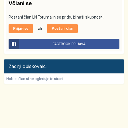
Včlani se
Postani član LN Foruma in se pridruži naši skupnosti.
Prijavi se
ali
Postani član
FACEBOOK PRIJAVA
Zadnji obiskovalci
Noben član si ne ogleduje te strani.