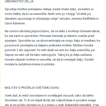
URESNIČITEV ŽELJA
Spodnja molitev preverjeno deluje, kadar imate željo, za katero si
vroče želite, da bi se uresničila. Našli smo jo v knjigi "Vodnik po
desetem spoznanju in ohranjanju vizije" avtorjev Jamesa Redfielda in
Carol Adrienne.
Na osnovi izkušenj priporočamo, da se dela z molitvijo lotevate takrat,
ko ste sami in sproščeni. Primeren trenutek je denimo zvečer pred
spanjem. Sprostite se, se skoncentrirajte na svojo željo in medtem, ko
pozornost usmerjate na željeno preberite molitev. Molitev morate
ponoviti 3 dni zapored. Po treh dneh se vam bo želja uresničila, pa
čeprav se vam zdi še tako nemogoče. Takoj ko je želja uslišana,
morate objaviti molitev in navodila, ne da bi omenjali željo. Dodati
morate le začetnice imena in priimka.
MOLITEV S PROŠNJO SVETEMU DUHU
Sveti duh, ki rešiš vse težave in osvetljuješ vse poti, tako da lahko
dosežem cilj. Ti, ki mi daješ Božji dar odpuščanja in pozabe vsega
zla, ki mi je bilo storjeno in si z mano v vseh življenskih trenutkih. V tej