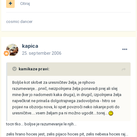
Citiraj
cosmic dancer
kapica
25. september 2006
kamikaze pravi:
Boljše kot skrbet za uresničitev želja, je njihovo
razumevanje....prvič, neizpolnjena želja ponavadi prej ali slej
mine (ker jo nadomesti kaka druga), in drugič, izpolnjena želja
največkrat ne prinaša dolgotrajnega zadovoljstva - hitro se
pojavi na obzorju nova, ki spet povzroči neko iskanje poti do
uresničitve.....vsem željam pa ni možno ugodit....torej...
tocn tko... boljse je razumevanje le njih...
zelis hrano hoces jest, zelis pijaco hoces pit, zelis nebesa hoces raj...