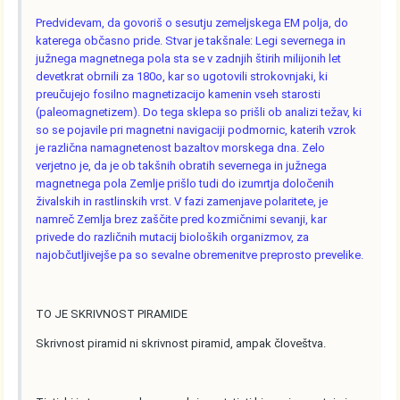
Predvidevam, da govoriš o sesutju zemeljskega EM polja, do
katerega občasno pride. Stvar je takšnale: Legi severnega in
južnega magnetnega pola sta se v zadnjih štirih milijonih let
devetkrat obrnili za 180o, kar so ugotovili strokovnjaki, ki
preučujejo fosilno magnetizacijo kamenin vseh starosti
(paleomagnetizem). Do tega sklepa so prišli ob analizi težav, ki
so se pojavile pri magnetni navigaciji podmornic, katerih vzrok
je različna namagnetenost bazaltov morskega dna. Zelo
verjetno je, da je ob takšnih obratih severnega in južnega
magnetnega pola Zemlje prišlo tudi do izumrtja določenih
živalskih in rastlinskih vrst. V fazi zamenjave polaritete, je
namreč Zemlja brez zaščite pred kozmičnimi sevanji, kar
privede do različnih mutacij bioloških organizmov, za
najobčutljivejše pa so sevalne obremenitve preprosto prevelike.
TO JE SKRIVNOST PIRAMIDE
Skrivnost piramid ni skrivnost piramid, ampak človeštva.