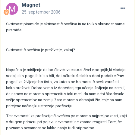
Magnet
25. september 2006
Skrivnost piramide je skrivnost človeštva in ne toliko skrivnost same
piramide.
Skrivnost človeštva je preživetje, zakaj?
Napačno je mišljenje da bo človek vseskozi živel v pogojih,ki vladajo
sedaj, ali v pogojih ki so bili, do točke ki še lahko dobi podatke.Prav
pogoji za življenje bo tisto, za katero se bo moral človek vprašati,
kako preživeti.Dobro vemo iz dosedanjega učenja življenja na zemlji,
da naravo ne moremo spremeniti v taki meri, da nam nebi škodovale
večje spremembe na zemlji.Zato moramo ohranjati življenje na nam
prirejene načine,ki ustrezajo preživetju.
Te nevarnosti za preživetje človeštva pa moramo najprej poznati, kajti
v drugem primeru pri pojavu nevarnosti ne znamo reagirati.Torej,če
poznamo nevarnost se lahko nanjo tudi pripravimo.