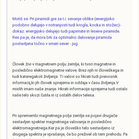
Motiš se. Pri piramidi gre za t.i. sevanje oblike (energijsko
podobno delujejo v notranjosti tudi krogla, kocka in stožec)-
dokaz: energijsko delujejo tudi papirnate in lesene piramide.
Res pa je, da mora biti za optimalno delovanje piramida
postavljena točno v smeri sever - jug.
Človek živi v magnetnem polju zemlje, ki tvori magnetne in
posledično elektromagnetne valove. Brez njih ni ćloveškega in
tudi kateregakoli življenja. Ti valovi so hkrati tudi prenosnik
informacij,ki jih človek sprejema in oddaja v času življenja.V
mislih imam naše znanje. Hkrati informacije sprejema tudi ostalo
naše telo skozi čutila in iz ostalih delov telesa.
Pri spremembi magnetnega polja zemlje se pojavi drugače
sestavljen spekter magnetnega valovanja in posledično
elektromagnetnega.Ker pa je ćloveško telo sestavljeno iz
drugega spektra je vprašanje, če bo preživel ob tem prehodu. Pa