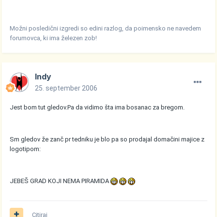
Možni posledični izgredi so edini razlog, da poimensko ne navedem
forumovca, ki ima železen zob!
Indy
25. september 2006
Jest bom tut gledov.Pa da vidimo šta ima bosanac za bregom.
Sm gledov že zanč pr tedniku je blo pa so prodajal domačini majice z
logotipom:
JEBEŠ GRAD KOJI NEMA PIRAMIDA
Citiraj