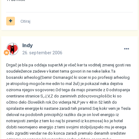
Citiraj
Indy
26. september 2006
Drgač je bla pa oddaja super.Mi je všeč ker ta voditelj zmerej gosti res
soudeležence zadeve v kateri tema govori in ne neke laike.Ta
bosanski arheolog(Semir Osmanagić ki sicer ni po profesiji arheolog
je atropolog-mogoče me edin to mal žul) je pokazal neka dejstva
oziroma njegov sogovorec.Od tega da majo piramide z 0 odstopanja
orentirane stranice S,J,V,Z do zanimivih zidov,rovov,ploščic ki so
očitno delo človeških rok.Do videnja NLP jev v 48 in 52 letih do
spiralaste energije ki nastane zaradi teh piramid.Sej kokr vem je Tesla
deloval na podobnih principih(z razliko da je on lovil energijo iz
notranjosti zemlje z tem ko naj bi piramid iz kozmosa) ko je hotel
dobiti neomejeno energijo z temi svojimi stolpi(uspelo mu je enega
celo zgraditi vendar ne do konca zaradi premalo denarnih sredstev