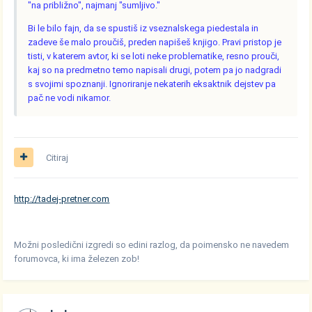
"na približno", najmanj "sumljivo."
Bi le bilo fajn, da se spustiš iz vseznalskega piedestala in
zadeve še malo proučiš, preden napišeš knjigo. Pravi pristop je
tisti, v katerem avtor, ki se loti neke problematike, resno prouči,
kaj so na predmetno temo napisali drugi, potem pa jo nadgradi
s svojimi spoznanji. Ignoriranje nekaterih eksaktnik dejstev pa
pač ne vodi nikamor.
Citiraj
http://tadej-pretner.com
Možni posledični izgredi so edini razlog, da poimensko ne navedem
forumovca, ki ima železen zob!