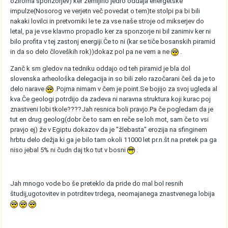
oziroma sponzorjev) ker zemljino jedro oddaja energetske
impulze(Nosorog ve verjetn več povedat o tem)te stolpi pa bi bili
nakaki lovilci in pretvorniki le te za vse naše stroje od mikserjev do
letal, pa je vse klavrno propadlo ker za sponzorje ni bil zanimiv ker ni
bilo profita v tej zastonj energiji.Če to ni (kar se tiče bosanskih piramid
in da so delo človeških rok))dokaz pol pa ne vem a ne
.
Zanč k sm gledov na tedniku oddajo od teh piramid je bla dol
slovenska arheološka delegacija in so bili zelo razočarani češ da je to
delo narave
.Pojma nimam v čem je point.Se bojijo za svoj ugleda al
kva.Če geologi potrdijo da zadeva ni naravna struktura koji kurac poj
znastveni lobi tkole????Jah resnica boli pravjo.Pa če pogledam da je
tut en drug geolog(dobr če to sam en reče se loh mot, sam če to vsi
pravjo ej) že v Egiptu dokazov da je "žlebasta" erozija na sfinginem
hrbtu delo dežja ki ga je bilo tam okoli 11000 let pr.n.št na pretek pa ga
niso jebal 5% ni čudn daj tko tut v bosni
.
Jah mnogo vode bo še preteklo da pride do mal bol resnih
študij,ugotovitev in potrditev trdega, neomajanega znastvenega lobija