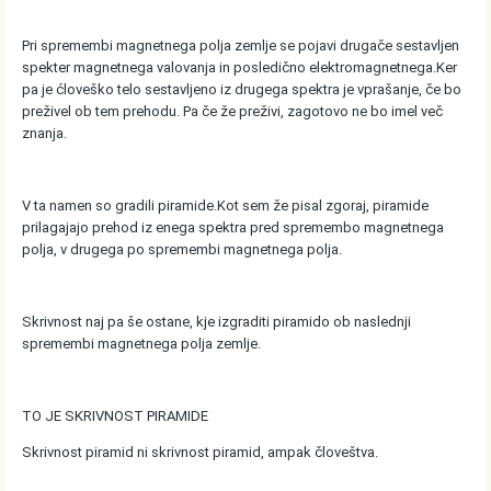
Pri spremembi magnetnega polja zemlje se pojavi drugače sestavljen
spekter magnetnega valovanja in posledično elektromagnetnega.Ker
pa je ćloveško telo sestavljeno iz drugega spektra je vprašanje, če bo
preživel ob tem prehodu. Pa če že preživi, zagotovo ne bo imel več
znanja.
V ta namen so gradili piramide.Kot sem že pisal zgoraj, piramide
prilagajajo prehod iz enega spektra pred spremembo magnetnega
polja, v drugega po spremembi magnetnega polja.
Skrivnost naj pa še ostane, kje izgraditi piramido ob naslednji
spremembi magnetnega polja zemlje.
TO JE SKRIVNOST PIRAMIDE
Skrivnost piramid ni skrivnost piramid, ampak človeštva.