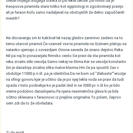
Glede tvojega drugega stavka bi pa rekel takole: pa misliš da je
Keopsova piramida stara toliko kot egiptologi in zgodovinarji pravijo
ali je faraon Kufu samo nadaljeval na obstoječih že delno zapuščenih
mestih?
Na discaveryju sm kr kakšnel let nazaj gledov zanimivo zadevo na to
temo-starost piramid.Če vzameš vse te piramide na Gizinem platoju se
natanko ujemajo z ozvezdjem Oriona-seveda že znano dejstvo.Reka
Nil pa naj bi ponazarjala Rimsko cesto.Se pravi da sta piramida kot
reka zrcalni sliki vesolja.Samo nekej ne štima.Ker se vesolje konstanto
širi je današnja zrcalna slika malce klavrna.Hm če pa spustiš čas v
obdobje 11000 p.n.št. pa je identična.Da ne bom od "žlebaste""erozije
na sfingi govoru kjer je očitno da je po njej tekla voda se pravi da tudi
spada v tisto podnebje ko je padal dež in ne 3000 pr. n.št ko je bilo
vreme podobno današnjemu.Pa njena nesimetrična glava ki je bila
očitno sklesana v faraonovo iz prejšne originalne.To pišem, čeprov
sem zdi da to že obvladata.
Ti da mislt