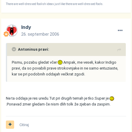
There are well-dressed foolish ideas just like there are well-dressed fools.
Indy
26. september 2006
Antoninus pravi:
Pismu, pozabu gledat včer
Ampak, me veseli, kakor Indigo
pravi, da so povabili prave strokovnjake in ne samo entuziaste,
kar se pri podobnih oddajah večkrat zgodi.
Ne ta oddaja je res uredu.Tut pri drugih temah je tko.Super je
.Ponavad zmer gledam če nism dlih tolk že zjeban da zaspim.
Citiraj