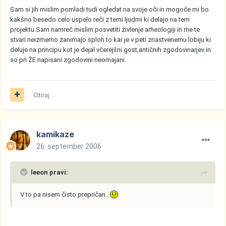
Sam si jih mislim pomladi tudi ogledat na svoje oči in mogoče mi bo
kakšno besedo celo uspelo reči z temi ljudmi ki delajo na tem
projektu.Sam namreč mislim posvetiti živlenje arheologiji in me te
stvari neizmerno zanimajo sploh to kar je v peti znastvenemu lobiju ki
deluje na principu kot je dejal včerejšni gost,antičnih zgodovinarjev in
so pri ŽE napisani zgodovini neomajani.
Citiraj
kamikaze
26. september 2006
leeon pravi:
V to pa nisem čisto prepričan..