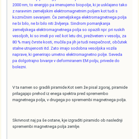
2000 nm, to energijo pa imenujemo biopolje, ki je usklajeno tako
z naravnim zemeljskim elektromagnetnim poljem kot tudi s
kozmičnim sevanjem. Če zemeljskega elektromagnetnega polja
ne bi bilo, ne bi bilo niti življenja. Sindrom pomanjkanja
zemeljskega elektromagnetnega polja so opazili npr. pri ruskih
vesoljcih, ki so imeli po več kot letu dni, preživetem v vesolju, za
80 % manj čvrste kosti, mučila pa jih je tudi nespečnost, občutek
stalne utrujenosti itd. Zato imajo sodobna vesoljska vozila
naprave, ki generirajo umetno elektromagnetno polje. Seveda
pa dolgotrajno bivanje v deformiranem EM polju, privede do
bolezni.
V ta namen so gradili piramide.Kot sem že pisal zgoraj, piramide
prilagajajo prehod iz enega spektra pred spremembo
magnetnega polja, v drugega po spremembi magnetnega polja.
Skrivnost naj pa še ostane, kje izgraditi piramido ob naslednji
spremembi magnetnega polja zemlje.