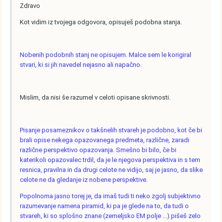
Zdravo
Kot vidim iz tvojega odgovora, opisuješ podobna stanja.
Nobenih podobnih stanj ne opisujem. Malce sem le korigiral
stvari, ki si jih navedel nejasno ali napačno.
Mislim, da nisi še razumel v celoti opisane skrivnosti.
Pisanje posameznikov o takšnelih stvareh je podobno, kot če bi
brali opise nekega opazovanega predmeta, različne, zaradi
različne perspektivo opazovanja. Smešno bi bilo, če bi
katerikoli opazovalec trdil, da je le njegova perspektiva in s tem
resnica, pravilna in da drugi celote ne vidijo, saj je jasno, da slike
celote ne da gledanje iz nobene perspektive.
Popolnoma jasno torej je, da imaš tudi ti neko zgolj subjektivno
razumevanje namena piramid, ki pa je glede na to, da tudi o
stvareh, ki so splošno znane (zemeljsko EM polje ...) pišeš zelo