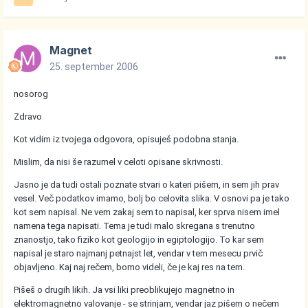
Magnet
25. september 2006
nosorog
Zdravo
Kot vidim iz tvojega odgovora, opisuješ podobna stanja.
Mislim, da nisi še razumel v celoti opisane skrivnosti.
Jasno je da tudi ostali poznate stvari o kateri pišem, in sem jih prav
vesel. Več podatkov imamo, bolj bo celovita slika. V osnovi pa je tako
kot sem napisal. Ne vem zakaj sem to napisal, ker sprva nisem imel
namena tega napisati. Tema je tudi malo skregana s trenutno
znanostjo, tako fiziko kot geologijo in egiptologijo. To kar sem
napisal je staro najmanj petnajst let, vendar v tem mesecu prvič
objavljeno. Kaj naj rečem, bomo videli, če je kaj res na tem.
Pišeš o drugih likih. Ja vsi liki preoblikujejo magnetno in
elektromagnetno valovanje - se strinjam, vendar jaz pišem o nečem