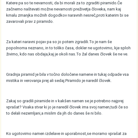
Katere pa so te nevarnosti, da bi morali za to zgraditi piramido.Če
začnemo naštevati možne nevarnosti preživetja človeka, nam kaj
kmalu zmanjka možnih dogodkov naravnih nesreč,proti katerim bi se
zavarovali prav z piramido.
Za kateri naravni pojav pa so jo potem zgradili.To je nam še
popolnoma neznano, in to toliko časa, dokler ne ugotovimo, kje sploh
živimo, kdo nas obdaja,kaj je okoli nas.To žal danes človek še ne ve.
Gradnja piramid je bila v točno določene namene in tukaj odpade vsa
mistika in verovanja prej ali sedaj.Piramido je naredil človek.
Zakaj so gradili piramide in v kakšen namen se je potrebno najprej
vprašat? Vsaka stvar ki jo je naredil človek ima svoj namen,tudi če so
to delali nezemljani,a mislim da jih do danes še ni bilo.
Ko ugotovimo namen izdelave in uporabnost,se moramo vprašat za