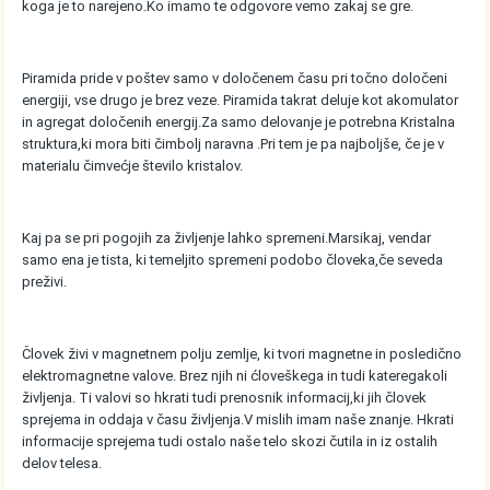
koga je to narejeno.Ko imamo te odgovore vemo zakaj se gre.
Piramida pride v poštev samo v določenem času pri točno določeni
energiji, vse drugo je brez veze. Piramida takrat deluje kot akomulator
in agregat določenih energij.Za samo delovanje je potrebna Kristalna
struktura,ki mora biti čimbolj naravna .Pri tem je pa najboljše, če je v
materialu čimvećje število kristalov.
Kaj pa se pri pogojih za življenje lahko spremeni.Marsikaj, vendar
samo ena je tista, ki temeljito spremeni podobo človeka,če seveda
preživi.
Človek živi v magnetnem polju zemlje, ki tvori magnetne in posledično
elektromagnetne valove. Brez njih ni ćloveškega in tudi kateregakoli
življenja. Ti valovi so hkrati tudi prenosnik informacij,ki jih človek
sprejema in oddaja v času življenja.V mislih imam naše znanje. Hkrati
informacije sprejema tudi ostalo naše telo skozi čutila in iz ostalih
delov telesa.