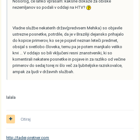
Nosorog, če lahko vprašam: kakšne dokaze za obiske
nezemljanov so podali v oddaji na HTV?
Vladne službe nekaterih držav(predvsem Mehika) so objavile
ustrezne posnetke, potrdile, da je v Braziliji dejansko prihajalo
do kopice primerov, ko se je pojavil neznan leteči predmet,
obsijal s svetlobo človeka, temu pa je potem manjkalo veliko
krvi ... V oddajo so bili vključeni resni znanstveniki, ki so
komentirali nekatere posnetke in pojave in za razliko od večine
primerov do sedaj torej ni šlo več za ljubiteljske raziskovalce,
ampak za ljudi v državnih službah.
lalala
Citiraj
http://tadej-pretner.com