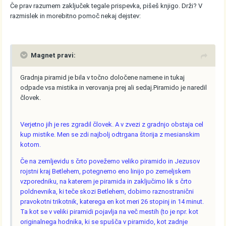
Če prav razumem zaključek tegale prispevka, pišeš knjigo. Drži? V
razmislek in morebitno pomoč nekaj dejstev:
Magnet pravi:
Gradnja piramid je bila v točno določene namene in tukaj
odpade vsa mistika in verovanja prej ali sedaj.Piramido je naredil
človek.
Verjetno jih je res zgradil človek. A v zvezi z gradnjo obstaja cel
kup mistike. Men se zdi najbolj odtrgana štorija z mesianskim
kotom.
Če na zemljevidu s črto povežemo veliko piramido in Jezusov
rojstni kraj Betlehem, potegnemo eno linijo po zemeljskem
vzporedniku, na katerem je piramida in zaključimo lik s črto
poldnevnika, ki teče skozi Betlehem, dobimo raznostranični
pravokotni trikotnik, katerega en kot meri 26 stopinj in 14 minut.
Ta kot se v veliki piramidi pojavlja na več mestih (to je npr. kot
originalnega hodnika, ki se spušča v piramido, kot zadnje