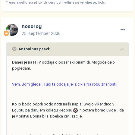
There are well-dressed foolish ideas just like there are well-dressed fools.
nosorog
25. september 2006
Antoninus pravi:
Danes je na HTV oddaja o bosanski piramidi. Mogoče celo
pogledam.
Vem. Bom gledal. Tudi ta oddaja je iz cikla Na robu znanosti.
Ko jo bodo odprli bodo notri našli napis: Svojo vikendico v
Eguptu pa darujem kolegu Keopsu
In potem bomo uvideli, da
je v bistvu Bosna bila zibeljka civilizacije.