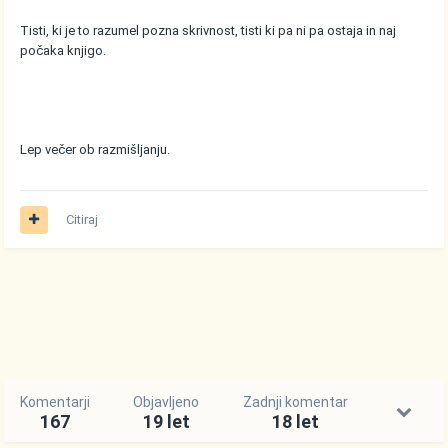
Tisti, ki je to razumel pozna skrivnost, tisti ki pa ni pa ostaja in naj
počaka knjigo.
Lep večer ob razmišljanju.
Citiraj
Komentarji
Objavljeno
Zadnji komentar
167
19 let
18 let