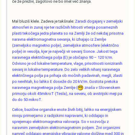
če že preživi, zagotovo ne bo imel več znanja.
Mal bluziš klele. Zadeva je takšnale:
Zaradi dogajanj v zemeljski
atmosferi in zunaj nje ter različnih hitrosti vrtenja posameznih
plasti tekočega jedra planeta so na Zemlji že od nekdaj prisotna
naravna elektromagnetna sevanja, ki izhajajo iz Zemlje
(zemeljsko magnetno polje), zemeljske atmosfere (električno
polje) in vesolja, kjer je največji vir sevanj Sonce. Jakost tega
naravnega električnega polja (E) je običajno 90 – 120 V/m.
Odvisno je od lokalne temperature, vlage, prisotnosti ioniziranih
sevanj in lokalne temperature. Do zelo velikih nihanj naravnega
električnega polja pa prihaja ob močnih padavinah, megli, zlasti
po nevihtah, ko lahko E doseže do 20 kV/m. Gostota pretoka
naravnega magnetnega polja Zemlje (
znaša v Slovenskem
primorju okoli 45mikroT (Tesla), na severu, ob avstrijski meji pa
do do 50 mikroT.
Celice, bazične organske enote živih bitij, lahko na energijskem
nivoju primerjamo z radijskimi napravami, ki oddajajo in
sprejemajo elektromagnetna valovanja. So v sozvočju z
naravnim zemeljskim elektromagnetnim poljem. Živi organizmi
namreč oddajajo energijske vibracije valovne dolžine med 300 in