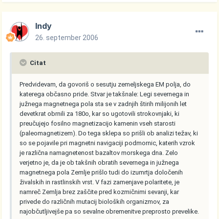
Indy
26. september 2006
Citat
Predvidevam, da govoriš o sesutju zemeljskega EM polja, do
katerega občasno pride. Stvar je takšnale: Legi severnega in
južnega magnetnega pola sta se v zadnjih štirih milijonih let
devetkrat obrnili za 180o, kar so ugotovili strokovnjaki, ki
preučujejo fosilno magnetizacijo kamenin vseh starosti
(paleomagnetizem). Do tega sklepa so prišli ob analizi težav, ki
so se pojavile pri magnetni navigaciji podmornic, katerih vzrok
je različna namagnetenost bazaltov morskega dna. Zelo
verjetno je, da je ob takšnih obratih severnega in južnega
magnetnega pola Zemlje prišlo tudi do izumrtja določenih
živalskih in rastlinskih vrst. V fazi zamenjave polaritete, je
namreč Zemlja brez zaščite pred kozmičnimi sevanji, kar
privede do različnih mutacij bioloških organizmov, za
najobčutljivejše pa so sevalne obremenitve preprosto prevelike.