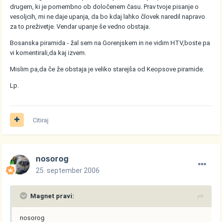
drugem, ki je pomembno ob določenem času. Prav tvoje pisanje o
vesoljcih, mi ne daje upanja, da bo kdaj lahko človek naredil napravo
za to preživetje. Vendar upanje še vedno obstaja.
Bosanska piramida - žal sem na Gorenjskem in ne vidim HTV,boste pa
vi komentirali,da kaj izvem.
Mislim pa,da če že obstaja je veliko starejša od Keopsove piramide.
Lp.
Citiraj
nosorog
25. september 2006
Magnet pravi:
nosorog