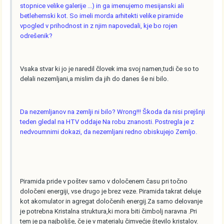
stopnice velike galerije ...) in ga imenujemo mesijanski ali
betlehemski kot. So imeli morda arhitekti velike piramide
vpogled v prihodnost in z njim napovedali, kje bo rojen
odrešenik?
Vsaka stvar ki jo je naredil človek ima svoj namen,tudi če so to
delali nezemljani,a mislim da jih do danes še ni bilo.
Da nezemljanov na zemlji ni bilo? Wrong!!! Škoda da nisi prejšnji
teden gledal na HTV oddaje Na robu znanosti. Postregla je z
nedvoumnimi dokazi, da nezemljani redno obiskujejo Zemljo.
Piramida pride v poštev samo v določenem času pri točno
določeni energiji, vse drugo je brez veze. Piramida takrat deluje
kot akomulator in agregat določenih energij.Za samo delovanje
je potrebna Kristalna struktura,ki mora biti čimbolj naravna .Pri
tem je pa najboljše, če je v materialu čimvećje število kristalov.