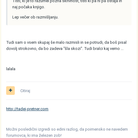
Tisti, ki je to razumel pozna skrivnost, tisti ki pa ni pa ostaja in
naj počaka knjigo.
Lep večer ob razmišljanju.
Tudi sam o vsem skupaj še malo razmisli in se potrudi, da boš pisal
dovolj strokovno, da bo zadeva "šla skozi". Tudi bralci kaj vemo ...
lalala
Citiraj
http://tadej-pretner.com
Možni posledični izgredi so edini razlog, da poimensko ne navedem
forumovca, ki ima železen zob!