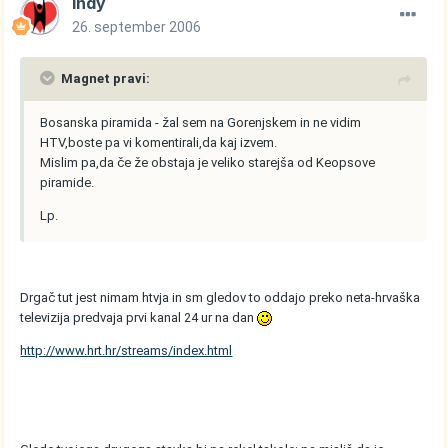
Indy
26. september 2006
Magnet pravi:
Bosanska piramida - žal sem na Gorenjskem in ne vidim
HTV,boste pa vi komentirali,da kaj izvem.
Mislim pa,da če že obstaja je veliko starejša od Keopsove
piramide.
Lp.
Drgač tut jest nimam htvja in sm gledov to oddajo preko neta-hrvaška
televizija predvaja prvi kanal 24 ur na dan
http://www.hrt.hr/streams/index.html