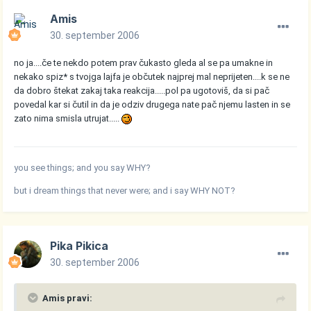
Amis
30. september 2006
no ja....če te nekdo potem prav čukasto gleda al se pa umakne in
nekako spiz* s tvojga lajfa je občutek najprej mal neprijeten....k se ne
da dobro štekat zakaj taka reakcija.....pol pa ugotoviš, da si pač
povedal kar si čutil in da je odziv drugega nate pač njemu lasten in se
zato nima smisla utrujat.....
you see things; and you say WHY?
but i dream things that never were; and i say WHY NOT?
Pika Pikica
30. september 2006
Amis pravi: