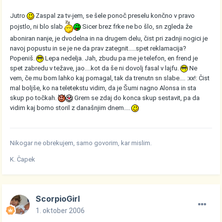
Jutro
Zaspal za tv-jem, se šele ponoč preselu končno v pravo
pojstlo, ni blo slab
Sicer brez frke ne bo šlo, sn zgleda že
aboniran nanje, je dvodelna in na drugem delu, čist pri zadnji nogici je
navoj popustu in se je ne da prav zategnit.....spet reklamacija?
Popeniš.
Lepa nedelja. Jah, zbudu pa me je telefon, en frend je
spet zabredu v težave, jao....kot da še ni dovolj fasal v lajfu.
Ne
vem, če mu bom lahko kaj pomagal, tak da trenutn sn slabe.... :xx!: Čist
mal boljše, ko na teletekstu vidim, da je Šumi nagno Alonsa in sta
skup po točkah.
Grem se zdaj do konca skup sestavit, pa da
vidim kaj bomo storil z današnjim dnem....
Nikogar ne obrekujem, samo govorim, kar mislim.
K. Čapek
ScorpioGirl
1. oktober 2006