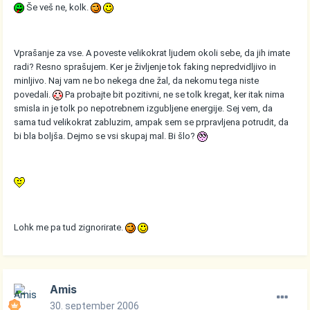
Še veš ne, kolk.
Vprašanje za vse. A poveste velikokrat ljudem okoli sebe, da jih imate
radi? Resno sprašujem. Ker je življenje tok faking nepredvidljivo in
minljivo. Naj vam ne bo nekega dne žal, da nekomu tega niste
povedali.
Pa probajte bit pozitivni, ne se tolk kregat, ker itak nima
smisla in je tolk po nepotrebnem izgubljene energije. Sej vem, da
sama tud velikokrat zabluzim, ampak sem se prpravljena potrudit, da
bi bla boljša. Dejmo se vsi skupaj mal. Bi šlo?
Lohk me pa tud zignorirate.
Amis
30. september 2006