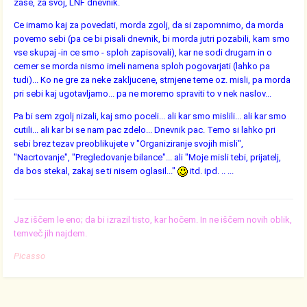
zase, za svoj, LNF dnevnik.
Ce imamo kaj za povedati, morda zgolj, da si zapomnimo, da morda
povemo sebi (pa ce bi pisali dnevnik, bi morda jutri pozabili, kam smo
vse skupaj -in ce smo - sploh zapisovali), kar ne sodi drugam in o
cemer se morda nismo imeli namena sploh pogovarjati (lahko pa
tudi)... Ko ne gre za neke zakljucene, strnjene teme oz. misli, pa morda
pri sebi kaj ugotavljamo... pa ne moremo spraviti to v nek naslov...
Pa bi sem zgolj nizali, kaj smo poceli... ali kar smo mislili... ali kar smo
cutili... ali kar bi se nam pac zdelo... Dnevnik pac. Temo si lahko pri
sebi brez tezav preoblikujete v "Organiziranje svojih misli",
"Nacrtovanje", "Pregledovanje bilance"... ali "Moje misli tebi, prijatelj,
da bos stekal, zakaj se ti nisem oglasil..."
itd. ipd. .. ...
Jaz iščem le eno; da bi izrazil tisto, kar hočem. In ne iščem novih oblik,
temveč jih najdem.
Picasso