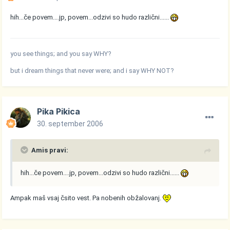
hih...če povem....jp, povem...odzivi so hudo različni......
you see things; and you say WHY?
but i dream things that never were; and i say WHY NOT?
Pika Pikica
30. september 2006
Amis pravi:
hih...če povem....jp, povem...odzivi so hudo različni......
Ampak maš vsaj čsito vest. Pa nobenih obžalovanj.