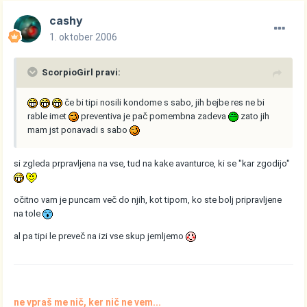
cashy
1. oktober 2006
ScorpioGirl pravi:
če bi tipi nosili kondome s sabo, jih bejbe res ne bi
rable imet
preventiva je pač pomembna zadeva
zato jih
mam jst ponavadi s sabo
si zgleda prpravljena na vse, tud na kake avanturce, ki se "kar zgodijo"
očitno vam je puncam več do njih, kot tipom, ko ste bolj pripravljene
na tole
al pa tipi le preveč na izi vse skup jemljemo
ne vpraš me nič, ker nič ne vem...