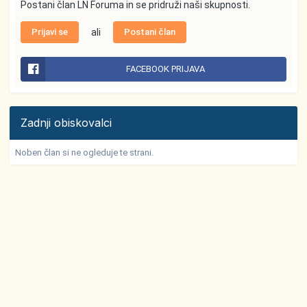
Postani član LN Foruma in se pridruži naši skupnosti.
Prijavi se
ali
Postani član
FACEBOOK PRIJAVA
Zadnji obiskovalci
Noben član si ne ogleduje te strani.