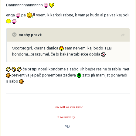
Dannnnnnnnnnnnnnn
enga
pa
vsem, k karkoli rabite, k vam je hudo al pa vas kej boli
cashy pravi:
Scorpiogirl, krasna darilca
sam ne vem, kaj bodo TEBI
kondomi...bi razumel, če bi kakšne tabletke dobila
če bi tipi nosili kondome s sabo, jih bejbe res ne bi rable imet
preventiva je pač pomembna zadeva
zato jih mam jst ponavadi
s sabo
How will we ever know
if we never try ...
P.M.