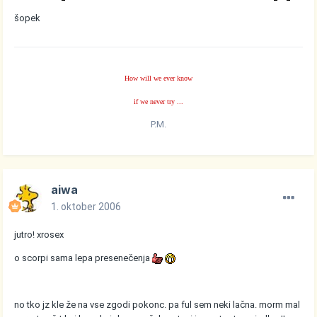
šopek
How will we ever know
if we never try ...
P.M.
aiwa
1. oktober 2006
jutro! xrosex
o scorpi sama lepa presenečenja
no tko jz kle že na vse zgodi pokonc. pa ful sem neki lačna. morm mal