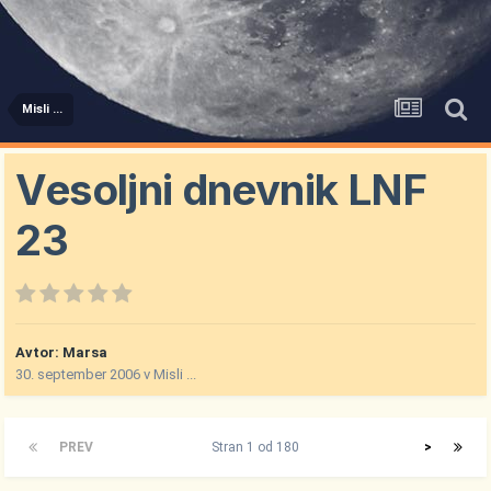
Misli ...
Vesoljni dnevnik LNF
23
Avtor:
Marsa
30. september 2006
v
Misli ...
PREV
Stran 1 od 180
>