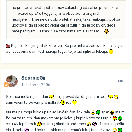
no ja....če te nekdo potem prav čukasto gleda al se pa umakne
in nekako spiz* s tvojga lajfa je občutek najprej mal
neprijeten....k se ne da dobro štekat zakaj taka reakcija.....pol pa
ugotoviš, da si pač povedal kar si čutil in da je odziv drugega
nate pač njemu lasten in se zato nima smisla utrujat.....
Kaj češ. Pol jim je itak zmer žal. Ko premeljejo zadevo. Klinc...sej se
pol sčasoma sami tud naučijo tega...to je tud njihova lekcija.
ScorpioGirl
1. oktober 2006
Sestrica mela rojstni dan
sm ji povedala, da jo mam rada
sam vsem to povem premalkrat
res
sta me pa moja bikica pa njen levček čist šokirala
spet
sta mi
že kar za rojstni dan (novembra je šele!!!) kupla karto za Purple
pa TAK lep šopek
in (itak) škatlo kondomov
še nisem pršla
čist k sebi
od šoka ... lohk ma pa teranček kej tud tle zravn