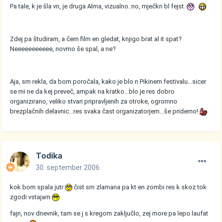
Pa tale, k je šla vn, je druga Alma, vizualno..no, mječkn bl fejst.
Zdej pa študiram, a čem film en gledat, knjigo brat al it spat?
Neeeeeeeeeee, novmo še spal, a ne?
Aja, sm rekla, da bom poročala, kako je blo n Pikinem festivalu...sicer
se mi ne da kej preveč, ampak na kratko...blo je res dobro
organizirano, veliko stvari pripravljenih za otroke, ogromno
brezplačnih delavnic...res svaka čast organizatorjem...še pridemo!
Todika
30. september 2006
kok bom spala jutr
čist sm zlamana pa kt en zombi res k skoz tok
zgodi vstajam
fajn, nov dnevnik, tam se j s kregom zaključlo, zej more pa lepo laufat