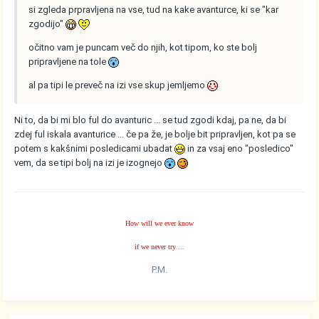
si zgleda prpravljena na vse, tud na kake avanturce, ki se "kar
zgodijo"
očitno vam je puncam več do njih, kot tipom, ko ste bolj
pripravljene na tole
al pa tipi le preveč na izi vse skup jemljemo
Ni to, da bi mi blo ful do avanturic ... se tud zgodi kdaj, pa ne, da bi
zdej ful iskala avanturice ... če pa že, je bolje bit pripravljen, kot pa se
potem s kakšnimi posledicami ubadat
in za vsaj eno "posledico"
vem, da se tipi bolj na izi je izognejo
How will we ever know
if we never try ...
P.M.