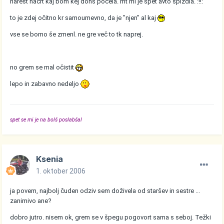
narest načrt kaj bom kej dons počela. mt mi je spet avto spizdla. :!!:
to je zdej očitno kr samoumevno, da je "njen" al kaj
vse se bomo še zmenl. ne gre več to tk naprej.
no grem se mal očistit
lepo in zabavno nedeljo
spet se mi je na bolš poslabšal
Ksenia
1. oktober 2006
ja povem, najbolj čuden odziv sem doživela od staršev in sestre ...
zanimivo ane?
dobro jutro. nisem ok, grem se v špegu pogovort sama s seboj. Težki