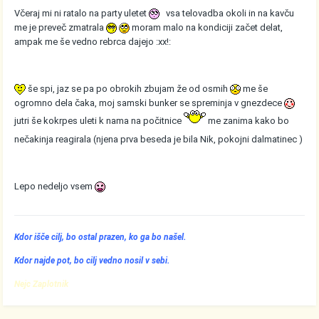
Včeraj mi ni ratalo na party uletet
vsa telovadba okoli in na kavču
me je preveč zmatrala
moram malo na kondiciji začet delat,
ampak me še vedno rebrca dajejo :xx!:
še spi, jaz se pa po obrokih zbujam že od osmih
me še
ogromno dela čaka, moj samski bunker se spreminja v gnezdece
jutri še kokrpes uleti k nama na počitnice
me zanima kako bo
nečakinja reagirala (njena prva beseda je bila Nik, pokojni dalmatinec )
Lepo nedeljo vsem
Kdor išče cilj, bo ostal prazen, ko ga bo našel.
Kdor najde pot, bo cilj vedno nosil v sebi.
Nejc Zaplotnik