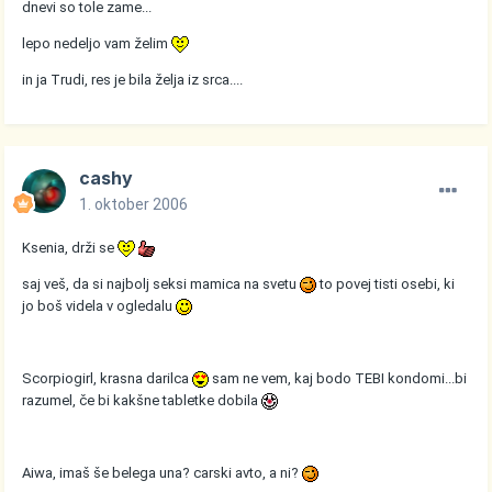
dnevi so tole zame...
lepo nedeljo vam želim
in ja Trudi, res je bila želja iz srca....
cashy
1. oktober 2006
Ksenia, drži se
saj veš, da si najbolj seksi mamica na svetu
to povej tisti osebi, ki
jo boš videla v ogledalu
Scorpiogirl, krasna darilca
sam ne vem, kaj bodo TEBI kondomi...bi
razumel, če bi kakšne tabletke dobila
Aiwa, imaš še belega una? carski avto, a ni?