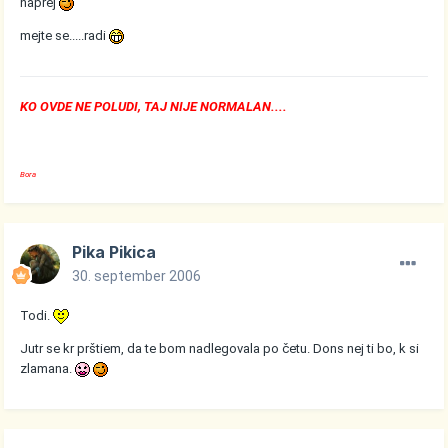
naprej
mejte se.....radi
KO OVDE NE POLUDI, TAJ NIJE NORMALAN....
Bora
Pika Pikica
30. september 2006
Todi.
Jutr se kr prštiem, da te bom nadlegovala po četu. Dons nej ti bo, k si
zlamana.