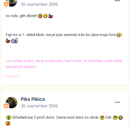
30. september 2006
no vids, glih dbest!
Fajn ko si 1. uletel Mick, me je rpav zanimal, kdo bo (ene moje fore
).
Jaz iščem le eno; da bi izrazil tisto, kar hočem. In ne iščem novih oblik,
temveč jih najdem.
Picasso
Pika Pikica
30. september 2006
Glčedala bar 2 prvič dons. Same muvi stars so zbral.
Zeh.