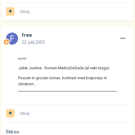
Citiraj
free
22. julij 2002
quote:
Juliet Justine - Roman MarkizDeSada (al neki tazga)
Poucen in grozen roman, kontrast med krepostjo in
obratnim...
Citiraj
free
log
B