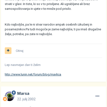
stvati v glavi. In tiste, ki so v to prisiljene. Ali ugrabljene ali brez
samospoštovanja in ujete v te mreže pod prisilo.
Kdo najboljše, pa le ni stvar narodov ampak osebnih izkušenj in
posameznikov.Pa tudi mogoče je zame najboljše, ti pa imaš drugačne
želje, potrebe, pa zate ni najboljše.
Citiraj
Lep nasmejan dan ti želim
http://www.lunin.net/forum/blog/mavlica
Marsa
22. julij 2002