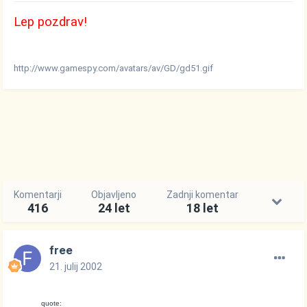
Lep pozdrav!
http://www.gamespy.com/avatars/av/GD/gd51.gif
Komentarji
Objavljeno
Zadnji komentar
416
24 let
18 let
free
21. julij 2002
quote: