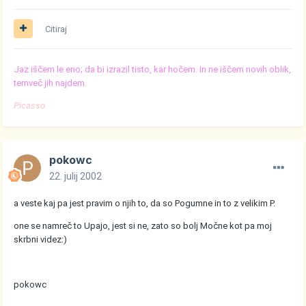
Citiraj
Jaz iščem le eno; da bi izrazil tisto, kar hočem. In ne iščem novih oblik,
temveč jih najdem.
Picasso
pokowc
22. julij 2002
a veste kaj pa jest pravim o njih to, da so Pogumne in to z velikim P.
one se namreč to Upajo, jest si ne, zato so bolj Močne kot pa moj
skrbni videz:)
pokowc