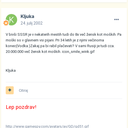
Kljuka
24. julij 2002
V bivši SSSR je v nekaterih mestih tudi do 8x več žensk kot moških. Pa
moški so v glavnem vsi pijani. Pri 34 letih je z njimi večinoma
konec(Vodka.)Zakaj pa bi rabil plačevati? V sami Rusiji je tudi cca.
20.000.000 več žensk kot moških.
icon_smile_wink.gif
Kljuka
Citiraj
Lep pozdrav!
http://www.gamespy.com/avatars/av/GD/gd51.gif