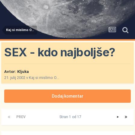
Kaj si mislimo O...
SEX - kdo najboljše?
Avtor:
Kljuka
21. julij 2002
v
Kaj si mislimo O...
Dodaj komentar
PREV
Stran 1 od 17
>