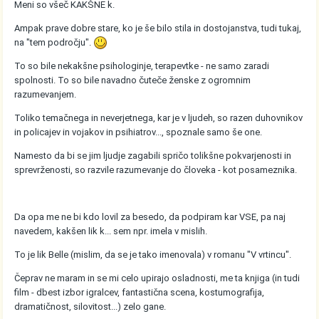
Meni so všeč KAKŠNE k.
Ampak prave dobre stare, ko je še bilo stila in dostojanstva, tudi tukaj,
na "tem področju".
To so bile nekakšne psihologinje, terapevtke - ne samo zaradi
spolnosti. To so bile navadno čuteče ženske z ogromnim
razumevanjem.
Toliko temačnega in neverjetnega, kar je v ljudeh, so razen duhovnikov
in policajev in vojakov in psihiatrov..., spoznale samo še one.
Namesto da bi se jim ljudje zagabili spričo tolikšne pokvarjenosti in
sprevrženosti, so razvile razumevanje do človeka - kot posameznika.
Da opa me ne bi kdo lovil za besedo, da podpiram kar VSE, pa naj
navedem, kakšen lik k... sem npr. imela v mislih.
To je lik Belle (mislim, da se je tako imenovala) v romanu "V vrtincu".
Čeprav ne maram in se mi celo upirajo osladnosti, me ta knjiga (in tudi
film - dbest izbor igralcev, fantastična scena, kostumografija,
dramatičnost, silovitost...) zelo gane.