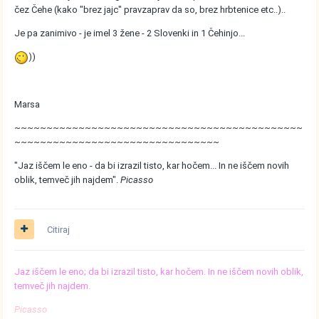
čez Čehe (kako "brez jajc" pravzaprav da so, brez hrbtenice etc..)..
Je pa zanimivo - je imel 3 žene - 2 Slovenki in 1 Čehinjo...
))
Marsa
~~~~~~~~~~~~~~~~~~~~~~~~~~~~~~~~~~~~~~~~~~~~~
~~~~~~~~~~~~~~~~~~~~~~~~~~~~~~~~
"Jaz iščem le eno - da bi izrazil tisto, kar hočem... In ne iščem novih
oblik, temveč jih najdem".
Picasso
Citiraj
Jaz iščem le eno; da bi izrazil tisto, kar hočem. In ne iščem novih oblik,
temveč jih najdem.
Picasso