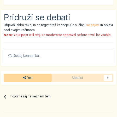
Pridruži se debati
Objaviš lahko takoj in se registriraš kasneje. Če si član,
se prijavi
in objavi
pod svojim računom.
Note:
Your post will require moderator approval before it will be visible.
Dodaj komentar...
Deli
Sledilci
0
Pojdi nazaj na seznam tem