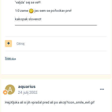
'valjda' sej se ve!!!
1:0 zame
jas sem se pofockav prvi!
kakopak slovenci!
Citiraj
free
log
B
aquarius
24. julij 2002
Hej,Kljuka ali si jih vprašal pred ali po akciji?
icon_smile_evil.gif