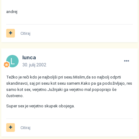
andrej
Citiraj
lunca
30. julij 2002
Težko je reči kdo je najboljši pri sexu.Mislim,da so najbolj odprti
skandinavci, saj pri sexu kot sexu samem.Kako pa ga podoživljajo, res
samo kot sex, verjetno.Južnjaki ga verjetno mal popoprajo še
čustveno.
Super sex je verjetno skupek obojega.
Citiraj