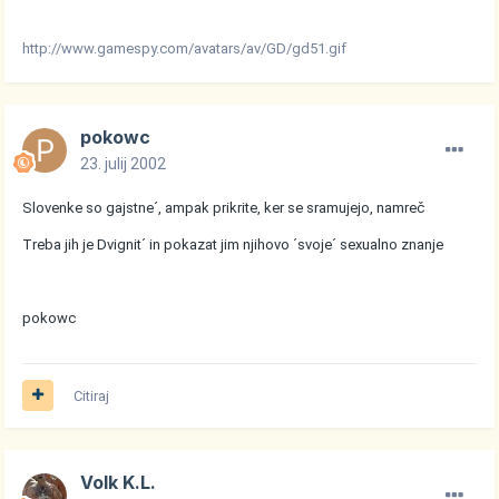
http://www.gamespy.com/avatars/av/GD/gd51.gif
pokowc
23. julij 2002
Slovenke so gajstne´, ampak prikrite, ker se sramujejo, namreč
Treba jih je Dvignit´ in pokazat jim njihovo ´svoje´ sexualno znanje
pokowc
Citiraj
Volk K.L.