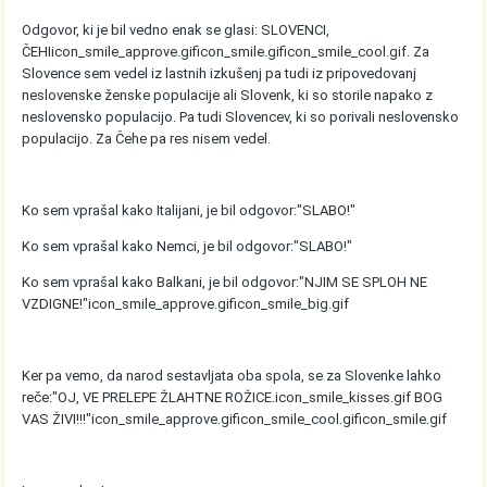
Odgovor, ki je bil vedno enak se glasi: SLOVENCI,
ČEHI
icon_smile_approve.gif
icon_smile.gif
icon_smile_cool.gif
. Za
Slovence sem vedel iz lastnih izkušenj pa tudi iz pripovedovanj
neslovenske ženske populacije ali Slovenk, ki so storile napako z
neslovensko populacijo. Pa tudi Slovencev, ki so porivali neslovensko
populacijo. Za Čehe pa res nisem vedel.
Ko sem vprašal kako Italijani, je bil odgovor:"SLABO!"
Ko sem vprašal kako Nemci, je bil odgovor:"SLABO!"
Ko sem vprašal kako Balkani, je bil odgovor:"NJIM SE SPLOH NE
VZDIGNE!"
icon_smile_approve.gif
icon_smile_big.gif
Ker pa vemo, da narod sestavljata oba spola, se za Slovenke lahko
reče:"OJ, VE PRELEPE ŽLAHTNE ROŽICE.
icon_smile_kisses.gif
BOG
VAS ŽIVI!!!"
icon_smile_approve.gif
icon_smile_cool.gif
icon_smile.gif