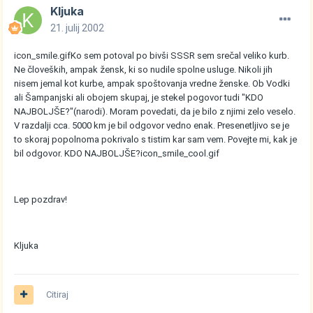
Kljuka
21. julij 2002
icon_smile.gif
Ko sem potoval po bivši SSSR sem srečal veliko kurb.
Ne človeških, ampak žensk, ki so nudile spolne usluge. Nikoli jih
nisem jemal kot kurbe, ampak spoštovanja vredne ženske. Ob Vodki
ali Šampanjski ali obojem skupaj, je stekel pogovor tudi "KDO
NAJBOLJŠE?"(narodi). Moram povedati, da je bilo z njimi zelo veselo.
V razdalji cca. 5000 km je bil odgovor vedno enak. Presenetljivo se je
to skoraj popolnoma pokrivalo s tistim kar sam vem. Povejte mi, kak je
bil odgovor. KDO NAJBOLJŠE?
icon_smile_cool.gif
Lep pozdrav!
Kljuka
Citiraj