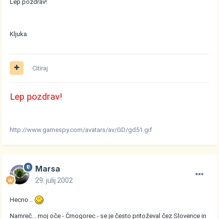
Lep pozdrav!
Kljuka
Citiraj
Lep pozdrav!
http://www.gamespy.com/avatars/av/GD/gd51.gif
Marsa
29. julij 2002
Hecno...
Namreč... moj oče - Črnogorec - se je često pritoževal čez Slovence in