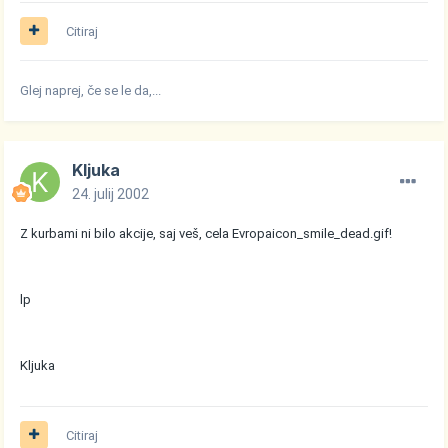
Citiraj
Glej naprej, če se le da,...
Kljuka
24. julij 2002
Z kurbami ni bilo akcije, saj veš, cela Evropa
icon_smile_dead.gif
!
lp
Kljuka
Citiraj