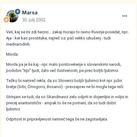
Marsa
30. julij 2002
Veš, kaj se mi zdi hecno... zakaj morajo to ravno Rusinje povedat, npr..
Aja - ker kao prostituke, največ oz. pač veliko izkušenj - tudi
mednarodnih.
Morda.
Morda pa je še kaj - npr. malo poistovetenje s slovanskimi narodi,
podobni "tipi" ljudi, zato več čustvenosti, pa prec boljši ljubimci.
Težko bi namreč rekla, da so Slovenci boljši ljubimci kot npr. južni
bratje (Srbi, Črnogorci, Bosanci) - pravzaprav ne bi mogla tega reči.
Strinjam se tudi, da so Skandinavci zelo odprti in dojemljivi in voljni in
precej avanturistični - ampak to še ne pomeni, da so tudi dobri
ljubimci.
Odprtost in pripravljenost namreč tega še ne zagotavljata.