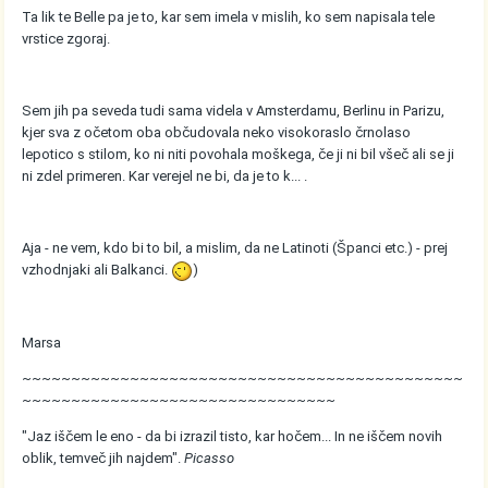
Ta lik te Belle pa je to, kar sem imela v mislih, ko sem napisala tele
vrstice zgoraj.
Sem jih pa seveda tudi sama videla v Amsterdamu, Berlinu in Parizu,
kjer sva z očetom oba občudovala neko visokoraslo črnolaso
lepotico s stilom, ko ni niti povohala moškega, če ji ni bil všeč ali se ji
ni zdel primeren. Kar verejel ne bi, da je to k... .
Aja - ne vem, kdo bi to bil, a mislim, da ne Latinoti (Španci etc.) - prej
vzhodnjaki ali Balkanci.
)
Marsa
~~~~~~~~~~~~~~~~~~~~~~~~~~~~~~~~~~~~~~~~~~~~~
~~~~~~~~~~~~~~~~~~~~~~~~~~~~~~~~
"Jaz iščem le eno - da bi izrazil tisto, kar hočem... In ne iščem novih
oblik, temveč jih najdem".
Picasso