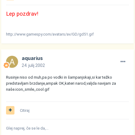
Lep pozdrav!
http://www.gamespy.com/avatars/av/GD/gd51.gif
aquarius
24. julij 2002
Rusinje niso od muh,pa po vodki in šampanjskaji,si kar težko
predstavljam brzdanje,ampak OK,kateri narod,valjda navijam za
naše.
icon_smile_cool.gif
Citiraj
Glej naprej, če se le da,...