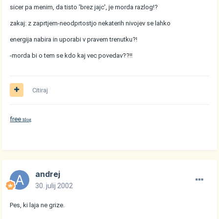
sicer pa menim, da tisto 'brez jajc', je morda razlog!?
zakaj: z zaprtjem-neodprtostjo nekaterih nivojev se lahko
energija nabira in uporabi v pravem trenutku?!
-morda bi o tem se kdo kaj vec povedav??!!
Citiraj
free
log
B
andrej
30. julij 2002
Pes, ki laja ne grize.