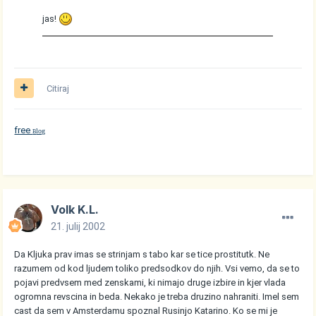
jas!
Citiraj
free
log
B
Volk K.L.
21. julij 2002
Da Kljuka prav imas se strinjam s tabo kar se tice prostitutk. Ne
razumem od kod ljudem toliko predsodkov do njih. Vsi vemo, da se to
pojavi predvsem med zenskami, ki nimajo druge izbire in kjer vlada
ogromna revscina in beda. Nekako je treba druzino nahraniti. Imel sem
cast da sem v Amsterdamu spoznal Rusinjo Katarino. Ko se mi je