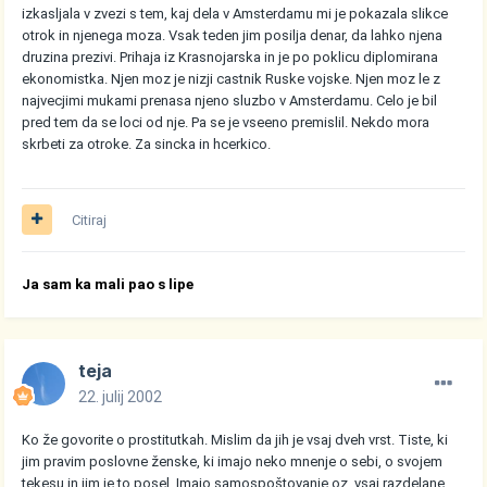
izkasljala v zvezi s tem, kaj dela v Amsterdamu mi je pokazala slikce
otrok in njenega moza. Vsak teden jim posilja denar, da lahko njena
druzina prezivi. Prihaja iz Krasnojarska in je po poklicu diplomirana
ekonomistka. Njen moz je nizji castnik Ruske vojske. Njen moz le z
najvecjimi mukami prenasa njeno sluzbo v Amsterdamu. Celo je bil
pred tem da se loci od nje. Pa se je vseeno premislil. Nekdo mora
skrbeti za otroke. Za sincka in hcerkico.
Citiraj
Ja sam ka mali pao s lipe
teja
22. julij 2002
Ko že govorite o prostitutkah. Mislim da jih je vsaj dveh vrst. Tiste, ki
jim pravim poslovne ženske, ki imajo neko mnenje o sebi, o svojem
tekesu in jim je to posel. Imajo samospoštovanje oz. vsaj razdelane