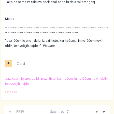
Tako da sama za tale izsledek analize ne bi dala roke v ogenj...
Marsa
~~~~~~~~~~~~~~~~~~~~~~~~~~~~~~~~~~~~~~~~~~~~~
~~~~~~~~~~~~~~~~~~~~~~~~~~~~~~~~
"Jaz iščem le eno - da bi izrazil tisto, kar hočem... In ne iščem novih
oblik, temveč jih najdem".
Picasso
Citiraj
Jaz iščem le eno; da bi izrazil tisto, kar hočem. In ne iščem novih oblik,
temveč jih najdem.
Picasso
PREV
Stran 1 od 17
>