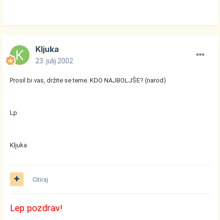
Kljuka
23. julij 2002
Prosil bi vas, držite se teme. KDO NAJBOLJŠE? (narod)
Lp
Kljuka
Citiraj
Lep pozdrav!