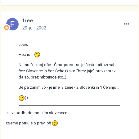
free
29. julij 2002
quote:
Hecno...
Namreč... moj oče - Črnogorec - se je često pritoževal
čez Slovence in čez Čehe (kako "brez jajc" pravzaprav
da so, brez hrbtenice etc..)..
Je pa zanimivo - je imel 3 žene - 2 Slovenki in 1 Čehinjo...
))
za vspodbudo moskim slovencem:
izjeme potrjujejo pravilo!!