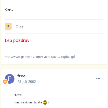
Kljuka
Citiraj
Lep pozdrav!
http://www.gamespy.com/avatars/av/GD/gd51.gif
free
23. julij 2002
quote:
nasi nasi nasi tatata
)