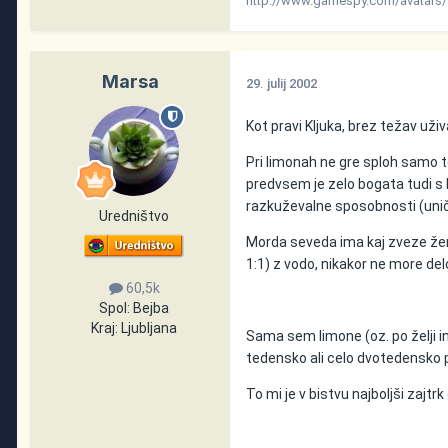
http://www.gamespy.com/avatars/
Marsa
29. julij 2002
Kot pravi Kljuka, brez težav uživ
Pri limonah ne gre sploh samo tol
predvsem je zelo bogata tudi s 
razkuževalne sposobnosti (uničuj
Uredništvo
Morda seveda ima kaj zveze žen
1:1) z vodo, nikakor ne more de
60,5k
Spol:
Bejba
Kraj:
Ljubljana
Sama sem limone (oz. po želji i
tedensko ali celo dvotedensko pa
To mi je v bistvu najboljši zajt