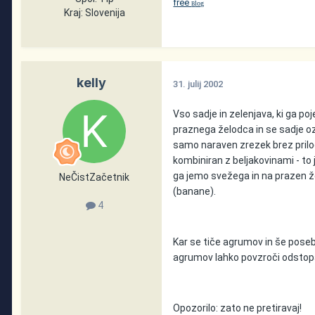
free
log
B
Kraj:
Slovenija
kelly
31. julij 2002
Vso sadje in zelenjava, ki ga p
praznega želodca in se sadje oz
samo naraven zrezek brez prilog
kombiniran z beljakovinami - to je
ga jemo svežega in na prazen že
NeČistZačetnik
(banane).
4
Kar se tiče agrumov in še posebe
agrumov lahko povzroči odstopan
Opozorilo: zato ne pretiravaj!