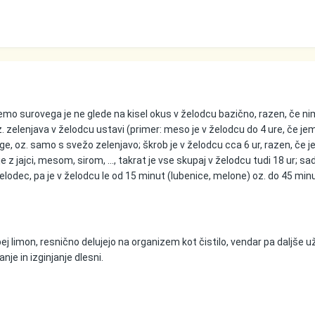
ojemo surovega je ne glede na kisel okus v želodcu bazično, razen, če 
. zelenjava v želodcu ustavi (primer: meso je v želodcu do 4 ure, če je
e, oz. samo s svežo zelenjavo; škrob je v želodcu cca 6 ur, razen, če j
 z jajci, mesom, sirom, ..., takrat je vse skupaj v želodcu tudi 18 ur; sadj
lodec, pa je v želodcu le od 15 minut (lubenice, melone) oz. do 45 min
j limon, resnično delujejo na organizem kot čistilo, vendar pa daljše u
je in izginjanje dlesni.