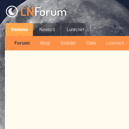
Vsebina
Novosti
Lunin.net
Forumi
Blogi
Koledar
Člani
Lestvica