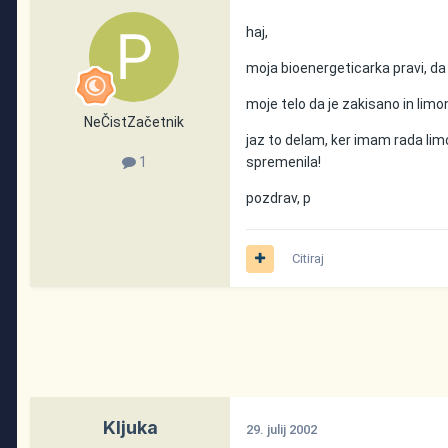
haj,
moja bioenergeticarka pravi, da
moje telo da je zakisano in lim
NeČistZačetnik
jaz to delam, ker imam rada lim
spremenila!
1
pozdrav, p
Citiraj
Kljuka
29. julij 2002