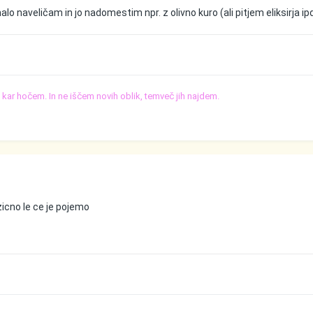
o naveličam in jo nadomestim npr. z olivno kuro (ali pitjem eliksirja ipd
o, kar hočem. In ne iščem novih oblik, temveč jih najdem.
zicno le ce je pojemo