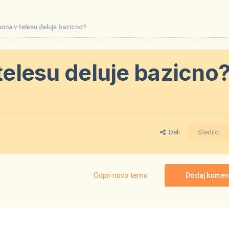
imona v telesu deluje bazicno?
 telesu deluje bazicno
Deli
Sledilci
Odpri novo temo
Dodaj komen