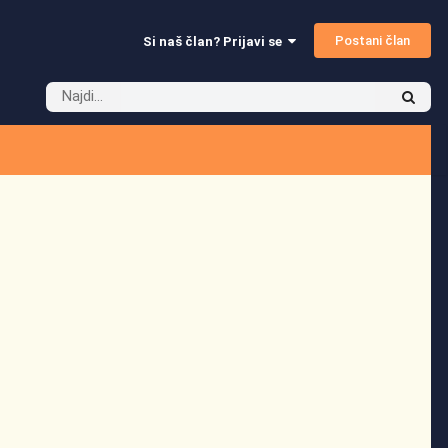
Postani član
Si naš član? Prijavi se