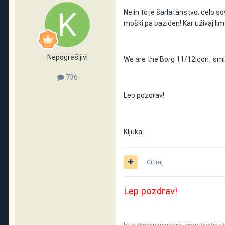
Ne in to je šarlatanstvo, celo so
moški pa bazičen! Kar uživaj lim
Nepogrešljivi
We are the Borg 11/12
icon_smi
736
Lep pozdrav!
Kljuka
Citiraj
Lep pozdrav!