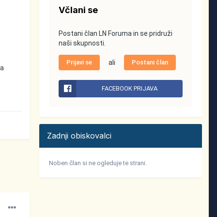
Včlani se
Postani član LN Foruma in se pridruži
naši skupnosti.
Prijavi se
ali
Postani član
na
FACEBOOK PRIJAVA
Zadnji obiskovalci
Noben član si ne ogleduje te strani.