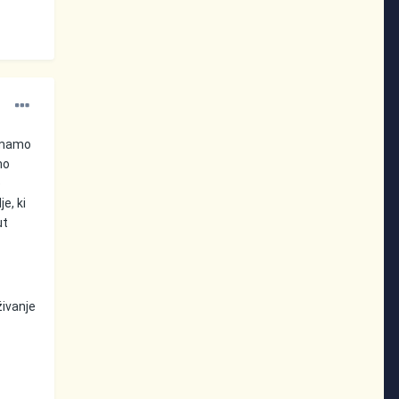
nimamo
mo
e
e, ki
ut
živanje