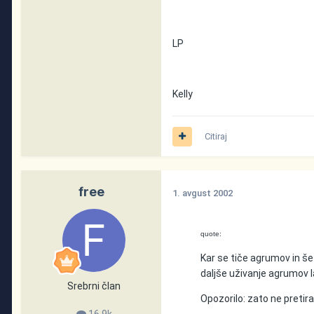
LP
Kelly
Citiraj
free
1. avgust 2002
quote:
Kar se tiče agrumov in še
daljše uživanje agrumov l
Srebrni član
Opozorilo: zato ne pretira