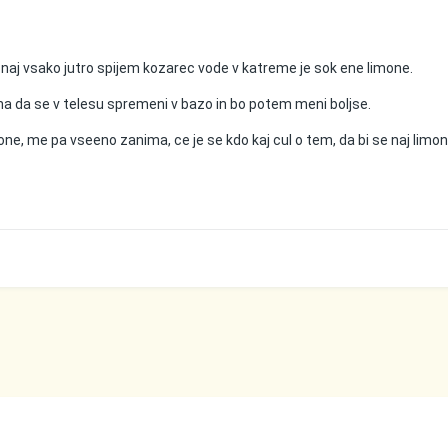
 naj vsako jutro spijem kozarec vode v katreme je sok ene limone.
ona da se v telesu spremeni v bazo in bo potem meni boljse.
one, me pa vseeno zanima, ce je se kdo kaj cul o tem, da bi se naj limo