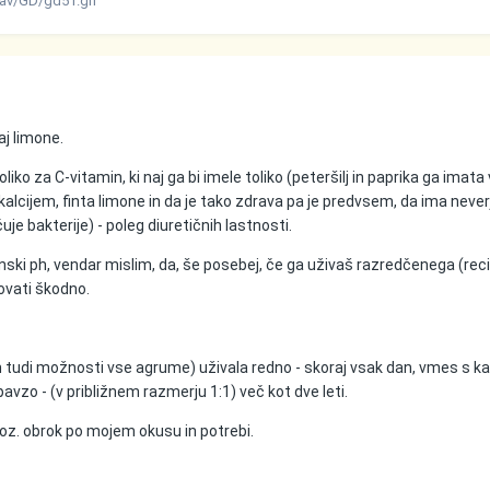
av/GD/gd51.gif
aj limone.
iko za C-vitamin, ki naj ga bi imele toliko (peteršilj in paprika ga imata 
kalcijem, finta limone in da je tako zdrava pa je predvsem, da ima neve
e bakterije) - poleg diuretičnih lastnosti.
ski ph, vendar mislim, da, še posebej, če ga uživaš razredčenega (re
lovati škodno.
n tudi možnosti vse agrume) uživala redno - skoraj vsak dan, vmes s k
vzo - (v približnem razmerju 1:1) več kot dve leti.
rk oz. obrok po mojem okusu in potrebi.