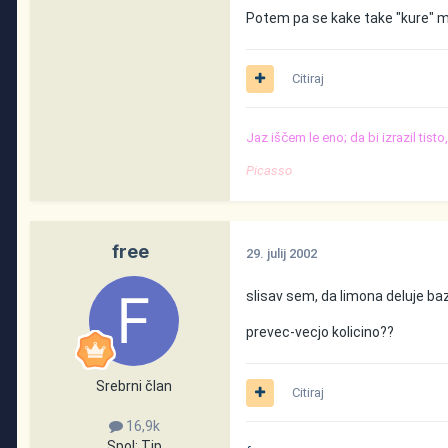
Potem pa se kake take "kure" mal
Citiraj
Jaz iščem le eno; da bi izrazil tist
Picasso
free
29. julij 2002
slisav sem, da limona deluje ba
prevec-vecjo kolicino??
Srebrni član
Citiraj
16,9k
Spol:
Tip