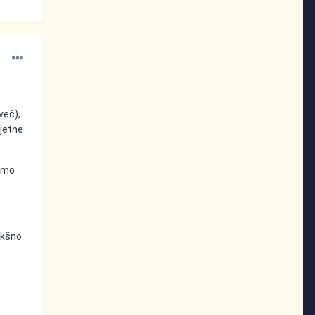
več),
rjetne
cimo
akšno