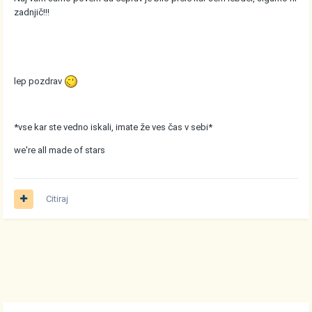
zadnjič!!!
lep pozdrav
*vse kar ste vedno iskali, imate že ves čas v sebi*
we're all made of stars
Citiraj