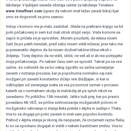
lebdenje. V ljubljani seveda obstaja center za lebdenje Timeless
www.timefloat.com
(upam da nebom imel težav zaradi linka) kjer
smo se dogovorili za prvo seanso.
Vstop v komoro me je malo zaskrbel...Glede na prebrano knjigo se bil
poln pričakovanj in sem kot mali otrok stopil vanjo. Vrata komore se
zapro in pričela se je sprostitev...Moram poudariti, da telesa nisem
čutil že po petih minutah, pred sabo nisem videl ničesar, prav tako me
je presenetilo dejstvo da še nisem doživel takšne tišine nikoli v
življenju. Torej dejstvo da ne vidiš, slišiš, ne veš ali si ali nisi potrjujeta
moja pričakovanja...Po nekem času sem se sprostil. Takrat pa se vse
začne...ko odmisliš da se bo nekaj zgodilo se začne usmerjanje
zavesti v notranje procese, kar je popolnoma normalno saj naši
možgani pri zavesti konstantno iščejo vire dražljajev...in ker si
odklopljen od zunanjega sveta se vsa pozornost usmeri v procese
katerih se v normalnem okolju le malokdaj ali pa sploh nikoli ne
zavedamo. Po približno 15ih minutah...lahko tudi prej, ker po pravici
povedano NE VEŠ, se prične sinhronizacija možganskih polovic in
možgansko valovanje iz stanja Beta preide v Alpha in zadnje v Theta.
Vse to se dogaja pri polni zavesti in imel sem popolno kontrolo.
Prehod v Alpha stanje je skoraj da neopazen, če izvzamem razne fleše,
ki so se spontano dogajali in vrstili v nekem kaotičnem smilsu. Vse to