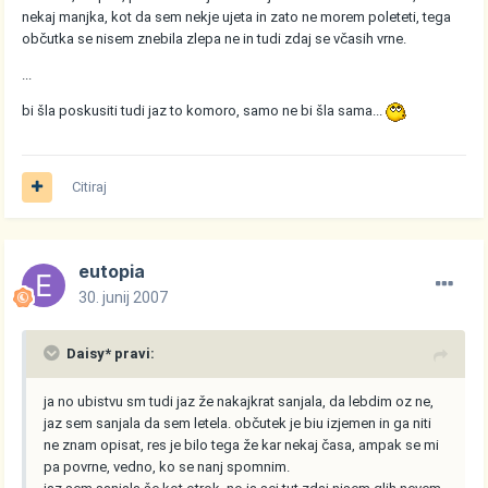
nekaj manjka, kot da sem nekje ujeta in zato ne morem poleteti, tega
občutka se nisem znebila zlepa ne in tudi zdaj se včasih vrne.
...
bi šla poskusiti tudi jaz to komoro, samo ne bi šla sama...
Citiraj
eutopia
30. junij 2007
Daisy* pravi:
ja no ubistvu sm tudi jaz že nakajkrat sanjala, da lebdim oz ne,
jaz sem sanjala da sem letela. občutek je biu izjemen in ga niti
ne znam opisat, res je bilo tega že kar nekaj časa, ampak se mi
pa povrne, vedno, ko se nanj spomnim.