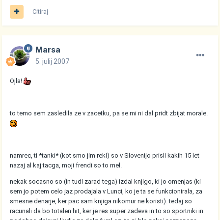
Citiraj
Marsa
5. julij 2007
Ojla!
to temo sem zasledila ze v zacetku, pa se mi ni dal pridt zbijat morale.
namrec, ti *tanki* (kot smo jim rekl) so v Slovenijo prisli kakih 15 let
nazaj al kaj tacga, moji frendi so to mel.
nekak socasno so (in tudi zarad tega) izdal knjigo, ki jo omenjas (ki
sem jo potem celo jaz prodajala v Lunci, ko je ta se funkcionirala, za
smesne denarje, ker pac sam knjiga nikomur ne koristi). tedaj so
racunali da bo totalen hit, ker je res super zadeva in to so sportniki in