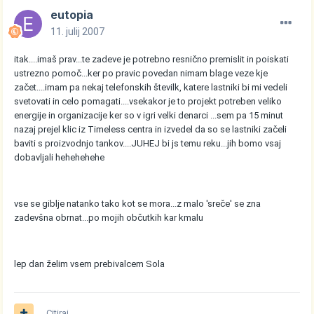
eutopia
11. julij 2007
itak....imaš prav...te zadeve je potrebno resnično premislit in poiskati
ustrezno pomoč...ker po pravic povedan nimam blage veze kje
začet....imam pa nekaj telefonskih številk, katere lastniki bi mi vedeli
svetovati in celo pomagati....vsekakor je to projekt potreben veliko
energije in organizacije ker so v igri velki denarci ...sem pa 15 minut
nazaj prejel klic iz Timeless centra in izvedel da so se lastniki začeli
baviti s proizvodnjo tankov....JUHEJ bi js temu reku...jih bomo vsaj
dobavljali hehehehehe
vse se giblje natanko tako kot se mora...z malo 'sreče' se zna
zadevšna obrnat...po mojih občutkih kar kmalu
lep dan želim vsem prebivalcem Sola
Citiraj