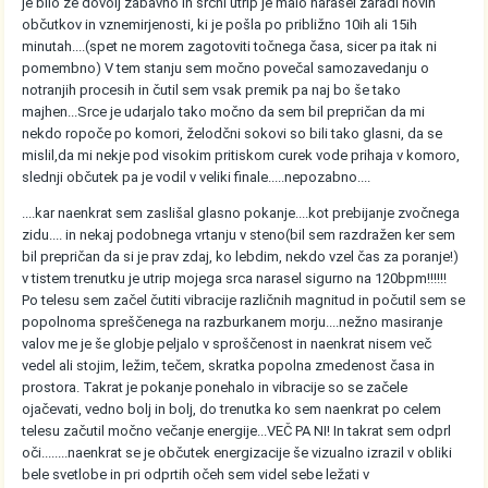
je bilo že dovolj zabavno in srčni utrip je malo narasel zaradi novih
občutkov in vznemirjenosti, ki je pošla po približno 10ih ali 15ih
minutah....(spet ne morem zagotoviti točnega časa, sicer pa itak ni
pomembno) V tem stanju sem močno povečal samozavedanju o
notranjih procesih in čutil sem vsak premik pa naj bo še tako
majhen...Srce je udarjalo tako močno da sem bil prepričan da mi
nekdo ropoče po komori, želodčni sokovi so bili tako glasni, da se
mislil,da mi nekje pod visokim pritiskom curek vode prihaja v komoro,
slednji občutek pa je vodil v veliki finale.....nepozabno....
....kar naenkrat sem zaslišal glasno pokanje....kot prebijanje zvočnega
zidu.... in nekaj podobnega vrtanju v steno(bil sem razdražen ker sem
bil prepričan da si je prav zdaj, ko lebdim, nekdo vzel čas za poranje!)
v tistem trenutku je utrip mojega srca narasel sigurno na 120bpm!!!!!!
Po telesu sem začel čutiti vibracije različnih magnitud in počutil sem se
popolnoma spreščenega na razburkanem morju....nežno masiranje
valov me je še globje peljalo v sproščenost in naenkrat nisem več
vedel ali stojim, ležim, tečem, skratka popolna zmedenost časa in
prostora. Takrat je pokanje ponehalo in vibracije so se začele
ojačevati, vedno bolj in bolj, do trenutka ko sem naenkrat po celem
telesu začutil močno večanje energije...VEČ PA NI! In takrat sem odprl
oči........naenkrat se je občutek energizacije še vizualno izrazil v obliki
bele svetlobe in pri odprtih očeh sem videl sebe ležati v