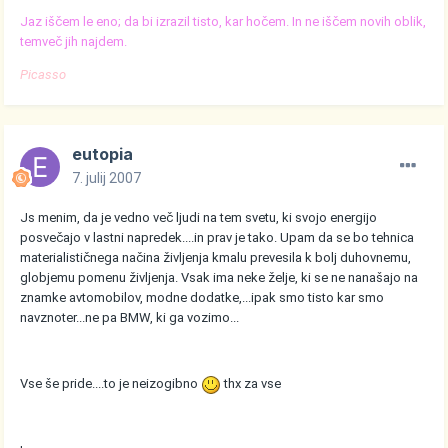
Jaz iščem le eno; da bi izrazil tisto, kar hočem. In ne iščem novih oblik,
temveč jih najdem.
Picasso
eutopia
7. julij 2007
Js menim, da je vedno več ljudi na tem svetu, ki svojo energijo
posvečajo v lastni napredek....in prav je tako. Upam da se bo tehnica
materialističnega načina življenja kmalu prevesila k bolj duhovnemu,
globjemu pomenu življenja. Vsak ima neke želje, ki se ne nanašajo na
znamke avtomobilov, modne dodatke,...ipak smo tisto kar smo
navznoter...ne pa BMW, ki ga vozimo...
Vse še pride....to je neizogibno
thx za vse