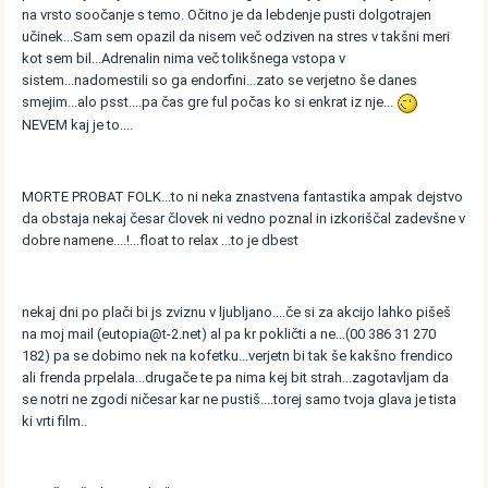
na vrsto soočanje s temo. Očitno je da lebdenje pusti dolgotrajen
učinek...Sam sem opazil da nisem več odziven na stres v takšni meri
kot sem bil...Adrenalin nima več tolikšnega vstopa v
sistem...nadomestili so ga endorfini...zato se verjetno še danes
smejim...alo psst....pa čas gre ful počas ko si enkrat iz nje...
NEVEM kaj je to....
MORTE PROBAT FOLK...to ni neka znastvena fantastika ampak dejstvo
da obstaja nekaj česar človek ni vedno poznal in izkoriščal zadevšne v
dobre namene....!...float to relax ...to je dbest
nekaj dni po plači bi js zviznu v ljubljano....če si za akcijo lahko pišeš
na moj mail (eutopia@t-2.net) al pa kr pokličti a ne...(00 386 31 270
182) pa se dobimo nek na kofetku...verjetn bi tak še kakšno frendico
ali frenda prpelala...drugače te pa nima kej bit strah...zagotavljam da
se notri ne zgodi ničesar kar ne pustiš....torej samo tvoja glava je tista
ki vrti film..