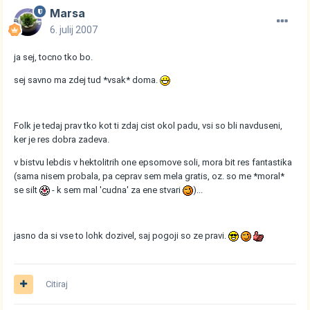
Marsa
6. julij 2007
ja sej, tocno tko bo.
sej savno ma zdej tud *vsak* doma.
Folk je tedaj prav tko kot ti zdaj cist okol padu, vsi so bli navduseni,
ker je res dobra zadeva.
v bistvu lebdis v hektolitrih one epsomove soli, mora bit res fantastika
(sama nisem probala, pa ceprav sem mela gratis, oz. so me *moral*
se silt
- k sem mal 'cudna' za ene stvari
)...
jasno da si vse to lohk dozivel, saj pogoji so ze pravi.
Citiraj