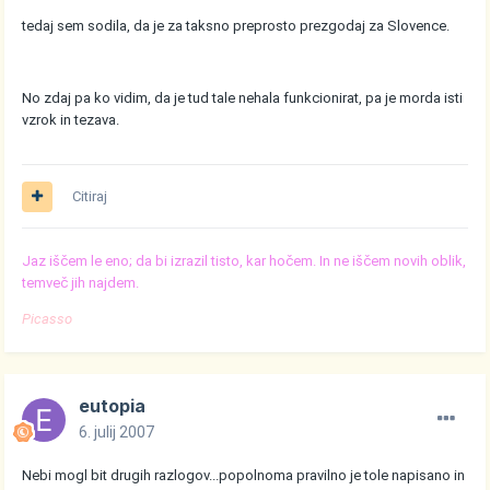
tedaj sem sodila, da je za taksno preprosto prezgodaj za Slovence.
No zdaj pa ko vidim, da je tud tale nehala funkcionirat, pa je morda isti
vzrok in tezava.
Citiraj
Jaz iščem le eno; da bi izrazil tisto, kar hočem. In ne iščem novih oblik,
temveč jih najdem.
Picasso
eutopia
6. julij 2007
Nebi mogl bit drugih razlogov...popolnoma pravilno je tole napisano in