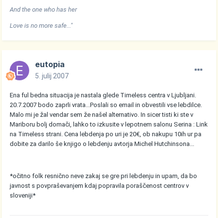
And the one who has her
Love is no more safe..."
eutopia
5. julij 2007
Ena ful bedna situacija je nastala glede Timeless centra v Ljubljani.
20.7.2007 bodo zaprli vrata...Poslali so email in obvestili vse lebdilce.
Malo mi je žal vendar sem že našel alternativo. In sicer tisti ki ste v
Mariboru bolj domači, lahko to izkusite v lepotnem salonu Serina : Link
na Timeless strani. Cena lebdenja po uri je 20€, ob nakupu 10ih ur pa
dobite za darilo še knjigo o lebdenju avtorja Michel Hutchinsona...
*očitno folk resnično neve zakaj se gre pri lebdenju in upam, da bo
javnost s povpraševanjem kdaj popravila poraščenost centrov v
sloveniji*