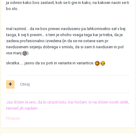
ja odvisn kako bos zastavil, kok se ti gre in kako, na kaksen nacin se ti
bo slo.
mal razmisl... da ne bos prevec navduseno pa lahkomiselno sel v kej
tacga, k sej ti pravim... s tem je ohoho vsega tega kar je treba, da je
zadeva profesionalno izvedena (in da se ne ostane sam pr
navdusenem sirjenju dobrega v smislu, da si sam ti navdusen in pol
vse manj
).
skratka..... jasno da so poti in variante in variantice.
Citiraj
Jaz iščem le eno; da bi izrazil tisto, kar hočem. In ne iščem novih oblik,
temveč jih najdem.
Picasso