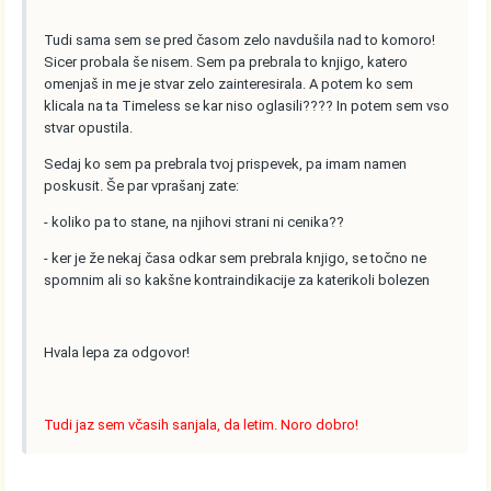
Tudi sama sem se pred časom zelo navdušila nad to komoro!
Sicer probala še nisem. Sem pa prebrala to knjigo, katero
omenjaš in me je stvar zelo zainteresirala. A potem ko sem
klicala na ta Timeless se kar niso oglasili???? In potem sem vso
stvar opustila.
Sedaj ko sem pa prebrala tvoj prispevek, pa imam namen
poskusit. Še par vprašanj zate:
- koliko pa to stane, na njihovi strani ni cenika??
- ker je že nekaj časa odkar sem prebrala knjigo, se točno ne
spomnim ali so kakšne kontraindikacije za katerikoli bolezen
Hvala lepa za odgovor!
Tudi jaz sem včasih sanjala, da letim. Noro dobro!