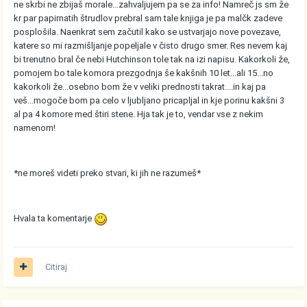
ne skrbi ne zbijaš morale...zahvaljujem pa se za info! Namreč js sm že
kr par papirnatih štrudlov prebral sam tale knjiga je pa malčk zadeve
posplošila. Naenkrat sem začutil kako se ustvarjajo nove povezave,
katere so mi razmišljanje popeljale v čisto drugo smer. Res nevem kaj
bi trenutno bral če nebi Hutchinson tole tak na izi napisu. Kakorkoli že,
pomojem bo tale komora prezgodnja še kakšnih 10 let...ali 15...no
kakorkoli že...osebno bom že v veliki prednosti takrat....in kaj pa
veš...mogoče bom pa celo v ljubljano pricapljal in kje porinu kakšni 3
al pa 4 komore med štiri stene. Hja tak je to, vendar vse z nekim
namenom!
*ne moreš videti preko stvari, ki jih ne razumeš*
Hvala ta komentarje
Citiraj