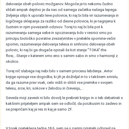
delovanje obeh polovic možganov. Mogoče je to nekomu čudno
slišati ampak dejstvo je da nas od samega začetka našega lepega
življenja silijo k uporabi leve polovice, ki naj bi bila vir razumevanja in
logičnega sklepanja za razliko od desne polovice, ki je nagnjena k
čustvim in njim povezanih odzivov. Torej to naj bi bila pot k
razumevanju samega sebe in spoznavanju kdo v resnici smo po
principu biološko povratne zveze(vrnitev v pretekle spomine-večni
spomin, razumevanje delovanja telesa in sinhrono delovanje obeh
polovic, ki naj bi ga drugače opisali še kot stanje ''TOKA''-the
flow,...Stanje v katerem smo eno s samim sabo in smo v harmoniji z
okolico.
Torej nič slabega naj nebi bilo v samem procesu lebdenja...Avtor
knjige opisuje vse dogodke, ki jih je doživljal in to v takšnem smislu,
da ga razume prav vsak, celo vidiš in slišiš vse premike v svojem
telesu, srce, kri, sokove v želodcu in črevesju,...
Seveda moji zavesti ni bilo dovolj le prebrati knjigo in o teb debatirati s
kakšnim prijateljem ampak sem se odločil, da poizkusim to zadevo in
se prepričam kaj je res in kaj je samo ZF.
V torek preteklega tedna 18.6. sem se s parimi prijatelji odpravil na