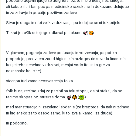
podobno dejavni ljudje ze dolg fural oz. to ni blo nekaj neznanega....
ali kaksen lari fari. pac pa medicinsko raziskane in dokazano delujoce
in za zdravje in pocutje pozitivne zadeve.
Stvar je draga in rabi velik vzdrzevanja pa tedaj se se ni tok prijelo...
Takrat je fo9lk sele joge odkrival pa taksno.
V glavnem, pogrnejo zadeve pri furanju in vdrzevanju, pa potem
propadejo, predvsem zarad higienskih razlogov (in seveda financnih,
ker je treba nenehno vzdrzevat, menjat vodo itd. in to gre za
neznanske kolicine).
sicer pa tud zarad neosvescenja folka.
folk bi naj recimo zdaj ze pac bil na taki stopnji, da bi stekal, da se
recimo skopas oz. stusiras doma.
(
)
med menstruacijo ni zazeleno lebdenje (ze brez tega, da itak ni zdravo
in higiensko za to osebo samo, ki to izvaja, kamoli za druge).
In podobno.