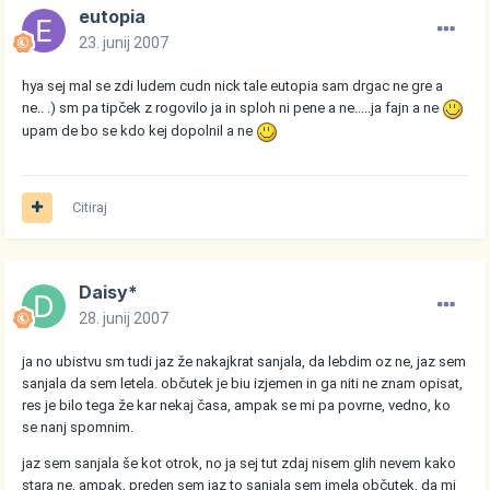
eutopia
23. junij 2007
hya sej mal se zdi ludem cudn nick tale eutopia sam drgac ne gre a
ne.. .) sm pa tipček z rogovilo ja in sploh ni pene a ne.....ja fajn a ne
upam de bo se kdo kej dopolnil a ne
Citiraj
Daisy*
28. junij 2007
ja no ubistvu sm tudi jaz že nakajkrat sanjala, da lebdim oz ne, jaz sem
sanjala da sem letela. občutek je biu izjemen in ga niti ne znam opisat,
res je bilo tega že kar nekaj časa, ampak se mi pa povrne, vedno, ko
se nanj spomnim.
jaz sem sanjala še kot otrok, no ja sej tut zdaj nisem glih nevem kako
stara ne, ampak, preden sem jaz to sanjala sem imela občutek, da mi