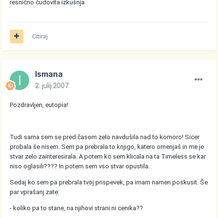
resnično čudovita izkušnja
Citiraj
Ismana
2. julij 2007
Pozdravljen, eutopia!
Tudi sama sem se pred časom zelo navdušila nad to komoro! Sicer
probala še nisem. Sem pa prebrala to knjigo, katero omenjaš in me je
stvar zelo zainteresirala. A potem ko sem klicala na ta Timeless se kar
niso oglasili???? In potem sem vso stvar opustila.
Sedaj ko sem pa prebrala tvoj prispevek, pa imam namen poskusit. Še
par vprašanj zate:
- koliko pa to stane, na njihovi strani ni cenika??