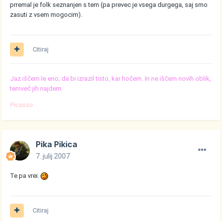
prremal je folk seznanjen s tem (pa prevec je vsega durgega, saj smo
zasuti z vsem mogocim).
Citiraj
Jaz iščem le eno; da bi izrazil tisto, kar hočem. In ne iščem novih oblik,
temveč jih najdem.
Picasso
Pika Pikica
7. julij 2007
Te pa vrei.
Citiraj