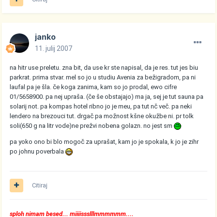
janko
11. julij 2007
na hitr use preletu. zna bit, da use kr ste napisal, da je res. tut jes biu
parkrat. prima stvar. mel so jo u studiu Avenia za bežigradom, pa ni
laufal pa je šla. če koga zanima, kam so jo prodal, ewo cifre
01/5658900. pa nej upraša. (če še obstajajo) ma ja, sej je tut sauna pa
solarij not. pa kompas hotel ribno jo je meu, pa tut nč več. pa neki
lendero na brezouci tut. drgač pa možnost kšne okužbe ni. pr tolk
soli(650 g na litr vode)ne prežvi nobena golazn. no jest sm
pa yoko ono bi blo mogoč za uprašat, kam jo je spokala, k jo je zihr
po johnu poverbala
Citiraj
sploh nimam besed... miiiissslllmmmmmm....