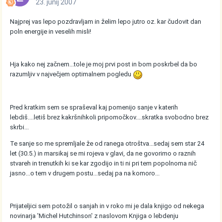
23. junij 2007
Najprej vas lepo pozdravljam in želim lepo jutro oz. kar čudovit dan
poln energije in veselih misli!
Hja kako nej začnem...tole je moj prvi post in bom poskrbel da bo
razumljiv v največjem optimalnem pogledu
Pred kratkim sem se spraševal kaj pomenijo sanje v katerih
lebdiš....letiš brez kakršnihkoli pripomočkov....skratka svobodno brez
skrbi...
Te sanje so me spremljale že od ranega otroštva...sedaj sem star 24
let (30.5.) in marsikaj se mi rojeva v glavi, da ne govorimo o raznih
stvareh in trenutkih ki se kar zgodijo in ti ni pri tem popolnoma nič
jasno...o tem v drugem postu...sedaj pa na komoro...
Prijateljici sem potožil o sanjah in v roko mi je dala knjigo od nekega
novinarja 'Michel Hutchinson' z naslovom Knjiga o lebdenju