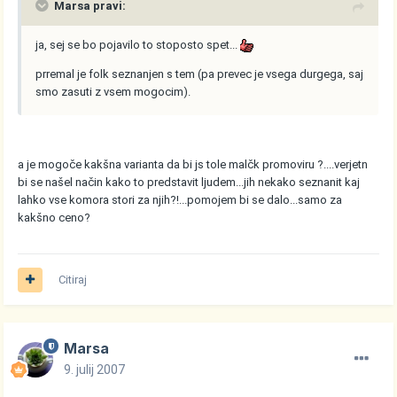
Marsa pravi:
ja, sej se bo pojavilo to stoposto spet...
prremal je folk seznanjen s tem (pa prevec je vsega durgega, saj
smo zasuti z vsem mogocim).
a je mogoče kakšna varianta da bi js tole malčk promoviru ?....verjetn
bi se našel način kako to predstavit ljudem...jih nekako seznanit kaj
lahko vse komora stori za njih?!...pomojem bi se dalo...samo za
kakšno ceno?
Citiraj
Marsa
9. julij 2007