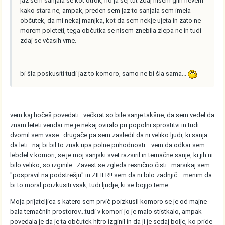
jaz sem sanjala še kot otrok, no ja sej tut zdaj nisem glih nevem
kako stara ne, ampak, preden sem jaz to sanjala sem imela
občutek, da mi nekaj manjka, kot da sem nekje ujeta in zato ne
morem poleteti, tega občutka se nisem znebila zlepa ne in tudi
zdaj se včasih vrne.
...
bi šla poskusiti tudi jaz to komoro, samo ne bi šla sama...
vem kaj hočeš povedati...večkrat so bile sanje takšne, da sem vedel da
znam leteti vendar me je nekaj oviralo pri popolni sprostitvi in tudi
dvomil sem vase...drugače pa sem zasledil da ni veliko ljudi, ki sanja
da leti...naj bi bil to znak upa polne prihodnosti... vem da odkar sem
lebdel v komori, se je moj sanjski svet razsiril in temačne sanje, ki jih ni
bilo veliko, so izginile...Zavest se zgleda resnično čisti...marsikaj sem
''pospravil na podstrešju'' in ZIHER!! sem da ni bilo zadnjič....menim da
bi to moral poizkusiti vsak, tudi ljudje, ki se bojijo teme...
Moja prijateljica s katero sem prvič poizkusil komoro se je od majne
bala temačnih prostorov...tudi v komori jo je malo stistkalo, ampak
povedala je da je ta občutek hitro izginil in da ji je sedaj bolje, ko pride