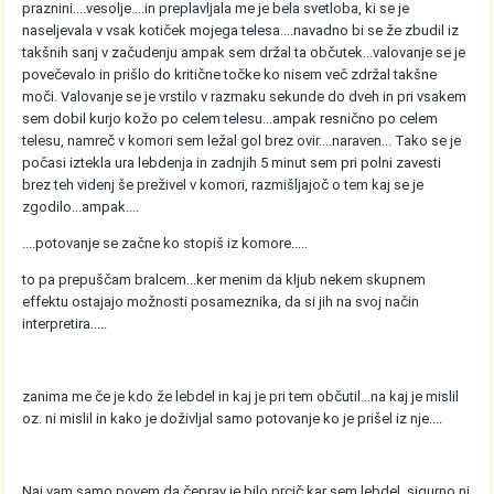
praznini....vesolje....in preplavljala me je bela svetloba, ki se je
naseljevala v vsak kotiček mojega telesa....navadno bi se že zbudil iz
takšnih sanj v začudenju ampak sem držal ta občutek...valovanje se je
povečevalo in prišlo do kritične točke ko nisem več zdržal takšne
moči. Valovanje se je vrstilo v razmaku sekunde do dveh in pri vsakem
sem dobil kurjo kožo po celem telesu...ampak resnično po celem
telesu, namreč v komori sem ležal gol brez ovir....naraven... Tako se je
počasi iztekla ura lebdenja in zadnjih 5 minut sem pri polni zavesti
brez teh videnj še preživel v komori, razmišljajoč o tem kaj se je
zgodilo...ampak....
....potovanje se začne ko stopiš iz komore.....
to pa prepuščam bralcem...ker menim da kljub nekem skupnem
effektu ostajajo možnosti posameznika, da si jih na svoj način
interpretira.....
zanima me če je kdo že lebdel in kaj je pri tem občutil...na kaj je mislil
oz. ni mislil in kako je doživljal samo potovanje ko je prišel iz nje....
Naj vam samo povem da čeprav je bilo prcič kar sem lebdel, sigurno ni