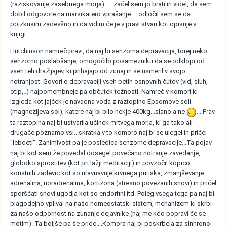
(raziskovanje zasebnega morja)......začel sem jo brati in videl, da sem
dobil odgovore na marsikatero vprašanje.....odločil sem se da
poizkusim zadevšno in da vidim če je v pravi stvari kot opisuje v
knjigi...
Hutchinson namreč pravi, da naj bi senzorna depravacija, torej neko
senzorno poslabšanje, omogočilo posamezniku da se odklopi od
vseh teh dražljajev, ki prihajajo od zunaj in se usmeril v svojo
notranjost. Govori o depravaciji vseh petih osnovnih čutov (vid, sluh,
otip,..) najpomembneje pa občutek težnosti. Namreč v komori ki
izgleda kot jajček je navadna voda z raztopino Epsomove soli
(magnezijeva sol), katere naj bi bilo nekje 400kg...slano a ne
... Prav
ta raztopina naj bi ustvarila učinek mrtvega morja, ki ga tako ali
drugače poznamo vsi...skratka v to komoro naj bi se ulegel in pričel
''lebdeti''. Zanimivost pa je posledica senzorne depravacije...Ta pojav
naj bi kot sem že povedal dosegel povečano notranje zavedanje,
globoko sprostitev (kot pri lažji meditaciji) in povzočil kopico
koristnih zadevic kot so uravnavnje krvnega pritiska, zmanjševanje
adrenalina, noradrenalina, kortizona (stresno povezanih snovi) in pričel
sporščati snovi ugodja kot so endorfini itd. Poleg vsega tega pa naj bi
blagodejno vplival na našo homeostatski sistem, mehanizem ki skrbi
za našo odpornost na zunanje dejavnike (naj me kdo popravi če se
motim). Ta boljše pa še pride....Komora naj bi poskrbela za sinhrono