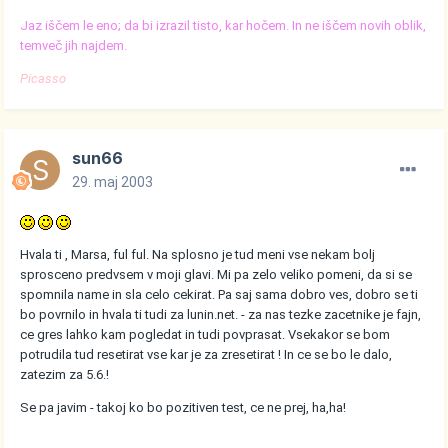
Jaz iščem le eno; da bi izrazil tisto, kar hočem. In ne iščem novih oblik,
temveč jih najdem.
Picasso
sun66
29. maj 2003
Hvala ti , Marsa, ful ful. Na splosno je tud meni vse nekam bolj
sprosceno predvsem v moji glavi. Mi pa zelo veliko pomeni, da si se
spomnila name in sla celo cekirat. Pa saj sama dobro ves, dobro se ti
bo povrnilo in hvala ti tudi za lunin.net. - za nas tezke zacetnike je fajn,
ce gres lahko kam pogledat in tudi povprasat. Vsekakor se bom
potrudila tud resetirat vse kar je za zresetirat ! In ce se bo le dalo,
zatezim za 5.6.!
Se pa javim - takoj ko bo pozitiven test, ce ne prej, ha,ha!