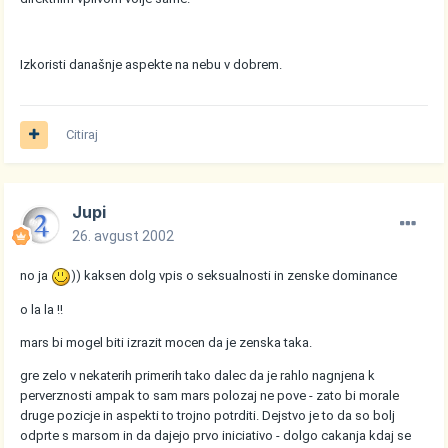
Izkoristi današnje aspekte na nebu v dobrem.
Citiraj
Jupi
26. avgust 2002
no ja
)) kaksen dolg vpis o seksualnosti in zenske dominance
o la la !!
mars bi mogel biti izrazit mocen da je zenska taka.
gre zelo v nekaterih primerih tako dalec da je rahlo nagnjena k
perverznosti ampak to sam mars polozaj ne pove - zato bi morale
druge pozicje in aspekti to trojno potrditi. Dejstvo je to da so bolj
odprte s marsom in da dajejo prvo iniciativo - dolgo cakanja kdaj se