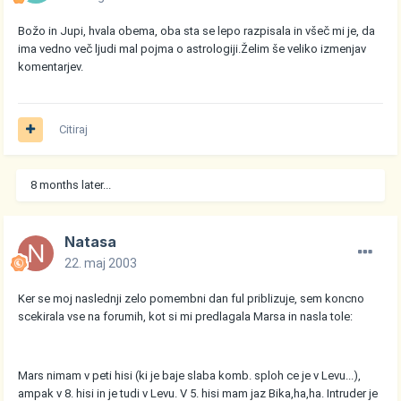
Božo in Jupi, hvala obema, oba sta se lepo razpisala in všeč mi je, da
ima vedno več ljudi mal pojma o astrologiji.Želim še veliko izmenjav
komentarjev.
Citiraj
8 months later...
Natasa
22. maj 2003
Ker se moj naslednji zelo pomembni dan ful priblizuje, sem koncno
scekirala vse na forumih, kot si mi predlagala Marsa in nasla tole:
Mars nimam v peti hisi (ki je baje slaba komb. sploh ce je v Levu...),
ampak v 8. hisi in je tudi v Levu. V 5. hisi mam jaz Bika,ha,ha. Intruder je