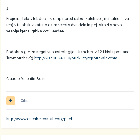
2.
Projiciraj telo v lebdechi krompir pred sabo. Zaleti se (mentalno in za
res) v ta oblik z katano ga razcepi v dva dela in pejt skozi v novo
vesolje kjer si gibka kot Deedee!
Podobno gre za negativno astrologijo. Uranchek v 12ti hishi postane
'krompirchek';)
http://207.88.74.110/pucklist/reports/slovenia
Claudio Valentin Solis
Citiraj
http://www.escribe.com/theory/puck