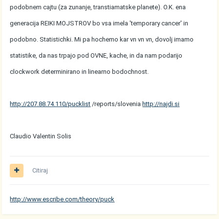
podobnem cajtu (za zunanje, transtiamatske planete). O.K. ena
generacija REIKI MOJSTROV bo vsa imela 'temporary cancer' in
podobno. Statistichki. Mi pa hochemo kar vn vn vn, dovolj imamo
statistike, da nas trpajo pod OVNE, kache, in da nam podarijo
clockwork determinirano in linearno bodochnost.
http://207.88.74.110/pucklist
/reports/slovenia
http://najdi.si
Claudio Valentin Solis
Citiraj
http://www.escribe.com/theory/puck