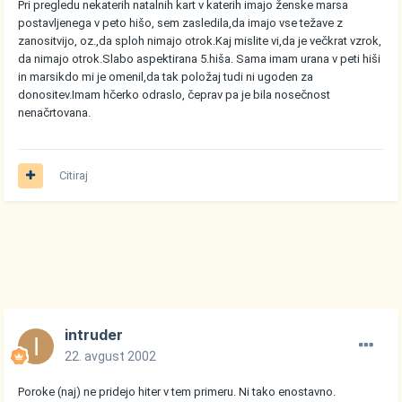
Pri pregledu nekaterih natalnih kart v katerih imajo ženske marsa
postavljenega v peto hišo, sem zasledila,da imajo vse težave z
zanositvijo, oz.,da sploh nimajo otrok.Kaj mislite vi,da je večkrat vzrok,
da nimajo otrok.Slabo aspektirana 5.hiša. Sama imam urana v peti hiši
in marsikdo mi je omenil,da tak položaj tudi ni ugoden za
donositev.Imam hčerko odraslo, čeprav pa je bila nosečnost
nenačrtovana.
Citiraj
intruder
22. avgust 2002
Poroke (naj) ne pridejo hiter v tem primeru. Ni tako enostavno.