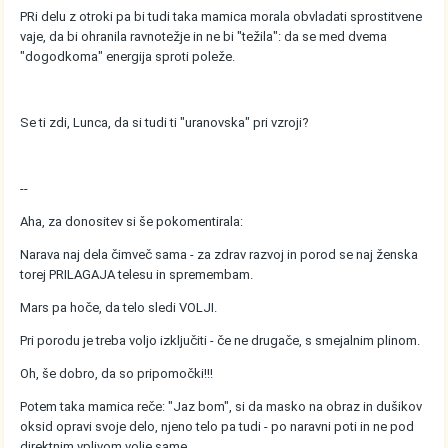
PRi delu z otroki pa bi tudi taka mamica morala obvladati sprostitvene
vaje, da bi ohranila ravnotežje in ne bi "težila": da se med dvema
"dogodkoma" energija sproti poleže.
Se ti zdi, Lunca, da si tudi ti "uranovska" pri vzroji?
--
Aha, za donositev si še pokomentirala:
Narava naj dela čimveč sama - za zdrav razvoj in porod se naj ženska
torej PRILAGAJA telesu in spremembam.
Mars pa hoče, da telo sledi VOLJI.
Pri porodu je treba voljo izključiti - če ne drugače, s smejalnim plinom.
Oh, še dobro, da so pripomočki!!!
Potem taka mamica reče: "Jaz bom", si da masko na obraz in dušikov
oksid opravi svoje delo, njeno telo pa tudi - po naravni poti in ne pod
direktnim vplivom volje same.