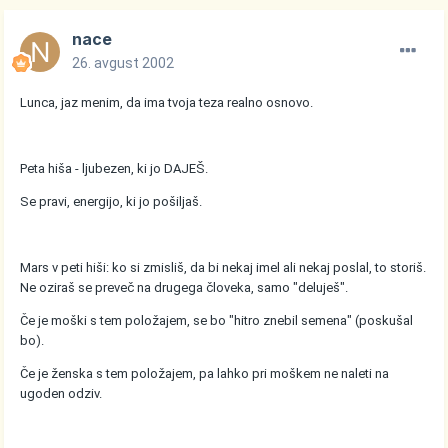
nace
26. avgust 2002
Lunca, jaz menim, da ima tvoja teza realno osnovo.
Peta hiša - ljubezen, ki jo DAJEŠ.
Se pravi, energijo, ki jo pošiljaš.
Mars v peti hiši: ko si zmisliš, da bi nekaj imel ali nekaj poslal, to storiš.
Ne oziraš se preveč na drugega človeka, samo "deluješ".
Če je moški s tem položajem, se bo "hitro znebil semena" (poskušal
bo).
Če je ženska s tem položajem, pa lahko pri moškem ne naleti na
ugoden odziv.