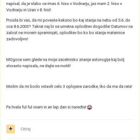
napisal, da je slabo ce imas 6. hiso v Vodnarju, jaz mam 2. hiso v
Vodnarju in Uran v 8. hisi!
Prosila bi vas, da mi poveste kaksno bo kaj stanje na nebu od 5.6. do
cca 8.6.2003? Takrat naj bi se umetna oploditev dogodila! Datumov na
zalost ne morem spreminjati, oploditev bo ko bo stanje maternice
zadovoljivo!
MOgoce sem glede na moje zacetnisko znanje astorogije kaj bolj
storasto napisala, ne dajte se motit!
Mislim da mi bodo vstavili celo 3 oplojene zarodke, tko da ma da rata!
Pa hvala ful ful vsem in en lep dan si naredte!
Citiraj