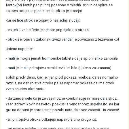
fantov(pri fantih pac punc) posebno v mladih letih in ce vpliva se
kaksen pocasen planet celo tudi ko je starejsi.
Kar se tice otrok se pojavijo naslednji slucaji:
- en teh luznih aferic je nehote pripeljalo do otroka
- otrok se rojeva v zakonski zvezi vendar je povezano z tezavami kot
tipicno naprimer :
- mati je mogla jemati hormonske tablete da je sploh lahko zanosila
- mati je imela pri rojstvu carski rez ki ni bilo (tipicno za uranusa)
sploh predvideno, kjer je njen plod pokazal vsekozi da se normalno
razvija, na dan rojstva otroka pa se naprimer pokaze da ima otrok
zvito snurico okol vratu
- da zanosi sele ko je ze vse mozne kombinacije in more dala skozi,
vseh zdravnikovih nasvetov poskusila vendar brez uspeha itd. na kar
gre na dopust je sproscena pozabi nato da hoce zanosit - in zanosi!
- ali pri rojstvu otroka odkrijejo napako srcno drugo itd.
- pri rojstvu otroka, ji oce otrok zapusti, ker ni zrel da bi prevzel