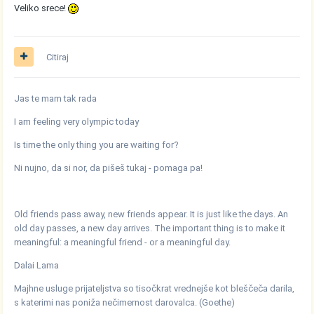
Veliko srece!
Citiraj
Jas te mam tak rada
I am feeling very olympic today
Is time the only thing you are waiting for?
Ni nujno, da si nor, da pišeš tukaj - pomaga pa!
Old friends pass away, new friends appear. It is just like the days. An
old day passes, a new day arrives. The important thing is to make it
meaningful: a meaningful friend - or a meaningful day.
Dalai Lama
Majhne usluge prijateljstva so tisočkrat vrednejše kot bleščeča darila,
s katerimi nas poniža nečimernost darovalca. (Goethe)