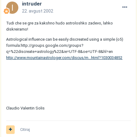
intruder
22. avgust 2002
Tudi che se gre za kakshno hudo astroloshko zadevo, lahko
diskreiramo!
Astrological influence can be easily discreated using a simple (o5)
formula:http://groups.google.com/groups?
q=%22discreate+astrology%22&ie=UTF-8&oe=UTF-8&hl=en
http://www.mountainastrologer.com/discus/m...html?1030034852
Claudio Valentin Solis
Citiraj