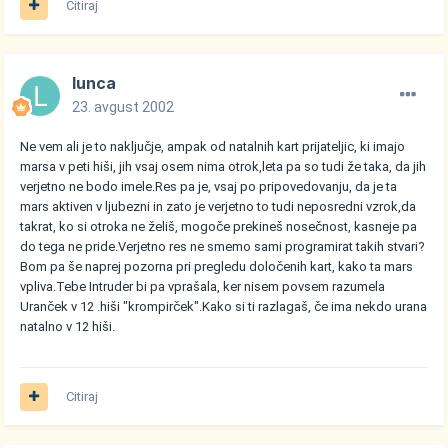
Citiraj
lunca
23. avgust 2002
Ne vem ali je to naključje, ampak od natalnih kart prijateljic, ki imajo
marsa v peti hiši, jih vsaj osem nima otrok,leta pa so tudi že taka, da jih
verjetno ne bodo imele.Res pa je, vsaj po pripovedovanju, da je ta
mars aktiven v ljubezni in zato je verjetno to tudi neposredni vzrok,da
takrat, ko si otroka ne želiš, mogoče prekineš nosečnost, kasneje pa
do tega ne pride.Verjetno res ne smemo sami programirat takih stvari?
Bom pa še naprej pozorna pri pregledu določenih kart, kako ta mars
vpliva.Tebe Intruder bi pa vprašala, ker nisem povsem razumela
Uranček v 12 .hiši "krompirček".Kako si ti razlagaš, če ima nekdo urana
natalno v 12 hiši.
Citiraj