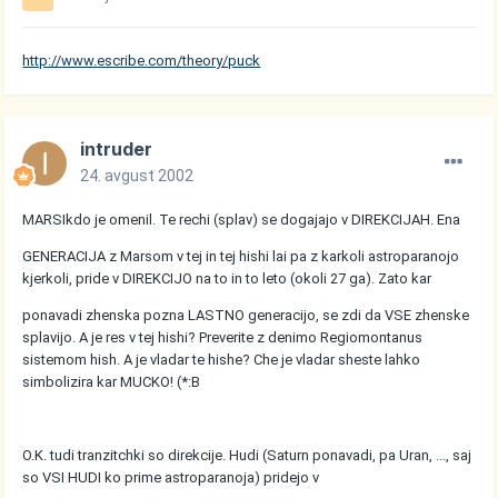
http://www.escribe.com/theory/puck
intruder
24. avgust 2002
MARSIkdo je omenil. Te rechi (splav) se dogajajo v DIREKCIJAH. Ena
GENERACIJA z Marsom v tej in tej hishi lai pa z karkoli astroparanojo
kjerkoli, pride v DIREKCIJO na to in to leto (okoli 27 ga). Zato kar
ponavadi zhenska pozna LASTNO generacijo, se zdi da VSE zhenske
splavijo. A je res v tej hishi? Preverite z denimo Regiomontanus
sistemom hish. A je vladar te hishe? Che je vladar sheste lahko
simbolizira kar MUCKO! (*:B
O.K. tudi tranzitchki so direkcije. Hudi (Saturn ponavadi, pa Uran, ..., saj
so VSI HUDI ko prime astroparanoja) pridejo v