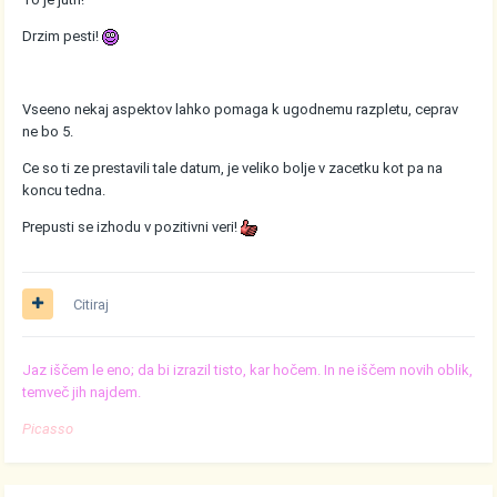
Drzim pesti!
Vseeno nekaj aspektov lahko pomaga k ugodnemu razpletu, ceprav
ne bo 5.
Ce so ti ze prestavili tale datum, je veliko bolje v zacetku kot pa na
koncu tedna.
Prepusti se izhodu v pozitivni veri!
Citiraj
Jaz iščem le eno; da bi izrazil tisto, kar hočem. In ne iščem novih oblik,
temveč jih najdem.
Picasso