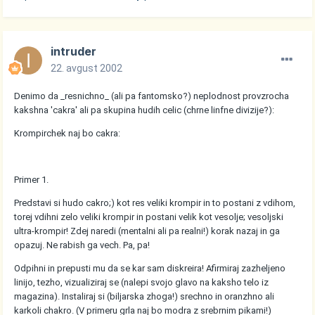
intruder
22. avgust 2002
Denimo da _resnichno_ (ali pa fantomsko?) neplodnost provzrocha
kakshna 'cakra' ali pa skupina hudih celic (chrne linfne divizije?):
Krompirchek naj bo cakra:
Primer 1.
Predstavi si hudo cakro;) kot res veliki krompir in to postani z vdihom,
torej vdihni zelo veliki krompir in postani velik kot vesolje; vesoljski
ultra-krompir! Zdej naredi (mentalni ali pa realni!) korak nazaj in ga
opazuj. Ne rabish ga vech. Pa, pa!
Odpihni in prepusti mu da se kar sam diskreira! Afirmiraj zazheljeno
linijo, tezho, vizualiziraj se (nalepi svojo glavo na kaksho telo iz
magazina). Instaliraj si (biljarska zhoga!) srechno in oranzhno ali
karkoli chakro. (V primeru grla naj bo modra z srebrnim pikami!)