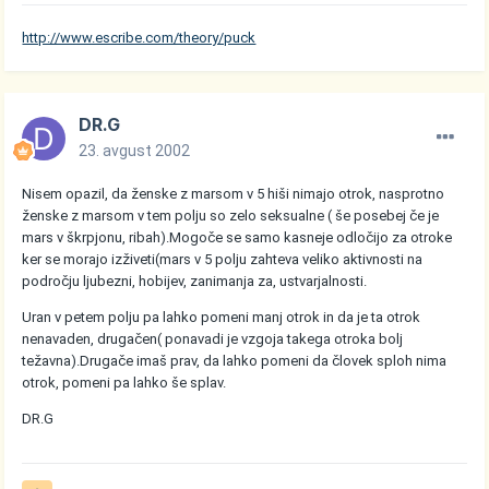
http://www.escribe.com/theory/puck
DR.G
23. avgust 2002
Nisem opazil, da ženske z marsom v 5 hiši nimajo otrok, nasprotno
ženske z marsom v tem polju so zelo seksualne ( še posebej če je
mars v škrpjonu, ribah).Mogoče se samo kasneje odločijo za otroke
ker se morajo izživeti(mars v 5 polju zahteva veliko aktivnosti na
področju ljubezni, hobijev, zanimanja za, ustvarjalnosti.
Uran v petem polju pa lahko pomeni manj otrok in da je ta otrok
nenavaden, drugačen( ponavadi je vzgoja takega otroka bolj
težavna).Drugače imaš prav, da lahko pomeni da človek sploh nima
otrok, pomeni pa lahko še splav.
DR.G