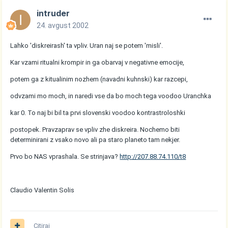
intruder
24. avgust 2002
Lahko 'diskreirash' ta vpliv. Uran naj se potem 'misli'.
Kar vzami ritualni krompir in ga obarvaj v negativne emocije,
potem ga z kitualinim nozhem (navadni kuhnski) kar razcepi,
odvzami mo moch, in naredi vse da bo moch tega voodoo Uranchka
kar 0. To naj bi bil ta prvi slovenski voodoo kontrastroloshki
postopek. Pravzaprav se vpliv zhe diskreira. Nochemo biti
determinirani z vsako novo ali pa staro planeto tam nekjer.
Prvo bo NAS vprashala. Se strinjava?
http://207.88.74.110/t8
Claudio Valentin Solis
Citiraj