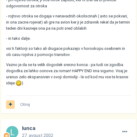
odgovornost za otroka
- rojtsvo otroka se dogaja v nenavadnih okoliscinah ( avto se pokvari,
in ona zacne rojevat) ali gre na avion ker ji je zdravnik rekel da je termin
teden dni kasneje ona pa na poti sred oblakih
- in tako dalje.
vsi ti faktorji so tako ali drugace pokazejo v horoskopu osebnem in
ob casu rojstva z pomocjo transitov .
Vazno je da se ta velik dogodek srecno konca - pa tudi ce zgodba
dogodka ze lahko osnova za roman! HAPPY END ima sigurno. Vsaj je
uranus zelo ekspansiven v svoji domisliji - le od kod mu vse te krasne
ideje
)
Citiraj
lunca
27. avgust 2002