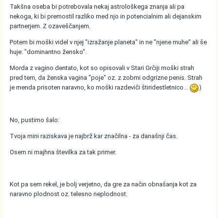
Takšna oseba bi potrebovala nekaj astrološkega znanja ali pa
nekoga, ki bi premostil razliko med njo in potencialnim ali dejanskim
partnerjem. Z ozaveščanjem.
Potem bi moški videl v njej "izražanje planeta" in ne "njene muhe" ali še
huje: "dominantno žensko".
Morda z vagino dentato, kot so opisovali v Stari Grčiji moški strah
pred tem, da ženska vagina "poje" oz. z zobmi odgrizne penis. Strah
je menda prisoten naravno, ko moški razdeviči štiridestletnico...
)
No, pustimo šalo:
Tvoja mini raziskava je najbrž kar značilna - za današnji čas.
Osem ni majhna številka za tak primer.
Kot pa sem rekel, je bolj verjetno, da gre za način obnašanja kot za
naravno plodnost oz. telesno neplodnost.