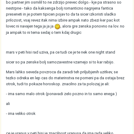
bo partner jim osmilil to ne zdrzijo prevec dolgo.- kje pa strasno so
nestrpne - tako da kaksenga bolj romanticno nagnjena fantica
preseneti in je potem tipicen pojav to da ta sicer izkoristi sladko
prilozost, vsaj revez itak nima izbire ampak nato zbezi ker pac kot
lovec ni navajen tega ja ja ja
, alora gre zenska ponovno na lov. no
ja ampak to ni tema sedaj o tem kdaj drugic
mars v peti hisi rad uziva, pa ce tudi ce je te nek one night stand
sicer so pa zenske bolj samozavestne vzamejo si to kar rabijo.
Mars lahko seveda povzroca da zaradi teh priljubjenih uzitkev, se
tezko odreka en lep cas do materinstva ne pomeni pa da ostaja brez
otrok, tudi to pokaze horoskop. znacilno za ta polozaj je ali:
- ima samo malo otrok (ponavadi zelo pozno in to samo enega )
ali
- ima veliko otrok
ce je uranus v peti hisi je znacilnost uranusa da ima rada veliko