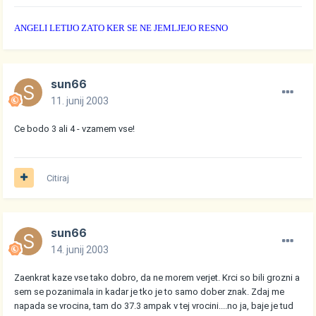
ANGELI LETIJO ZATO KER SE NE JEMLJEJO RESNO
sun66
11. junij 2003
Ce bodo 3 ali 4 - vzamem vse!
Citiraj
sun66
14. junij 2003
Zaenkrat kaze vse tako dobro, da ne morem verjet. Krci so bili grozni a
sem se pozanimala in kadar je tko je to samo dober znak. Zdaj me
napada se vrocina, tam do 37.3 ampak v tej vrocini....no ja, baje je tud