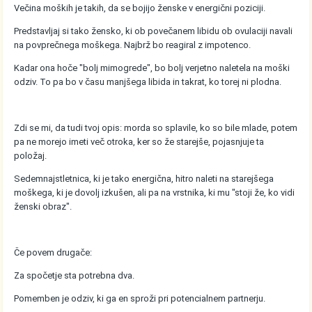
Večina moških je takih, da se bojijo ženske v energični poziciji.
Predstavljaj si tako žensko, ki ob povečanem libidu ob ovulaciji navali
na povprečnega moškega. Najbrž bo reagiral z impotenco.
Kadar ona hoče "bolj mimogrede", bo bolj verjetno naletela na moški
odziv. To pa bo v času manjšega libida in takrat, ko torej ni plodna.
Zdi se mi, da tudi tvoj opis: morda so splavile, ko so bile mlade, potem
pa ne morejo imeti več otroka, ker so že starejše, pojasnjuje ta
položaj.
Sedemnajstletnica, ki je tako energična, hitro naleti na starejšega
moškega, ki je dovolj izkušen, ali pa na vrstnika, ki mu "stoji že, ko vidi
ženski obraz".
Če povem drugače:
Za spočetje sta potrebna dva.
Pomemben je odziv, ki ga en sproži pri potencialnem partnerju.