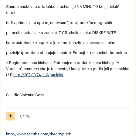
Shumeranske metode lahko zrachunajo NA MINUTO kdaj 'delati'
otroka
tudi v primeru 'no sperm, no ovuum', torej tudi v 'nemogochih'
primerih oseba lahko zanese. Z O5 tehniko lahko DISKREIRATE
hude astroloshke aspekte (denimo: tranzite) in seveda natalne
pozicije (podobno obstajajo mantre). Probajte _natanchni_ horoskop
z Regiomontanus hishami. Potrebujemo podatek kjera hisha je 'v
Vodnaru', namrech che je to shesta, Uran je lahko pudla (ali pa machka
(*:B
http://207.88.74.110/pucklist
Claudio Valentin Solis
Citiraj
http://www.escribe.com/theory/puck