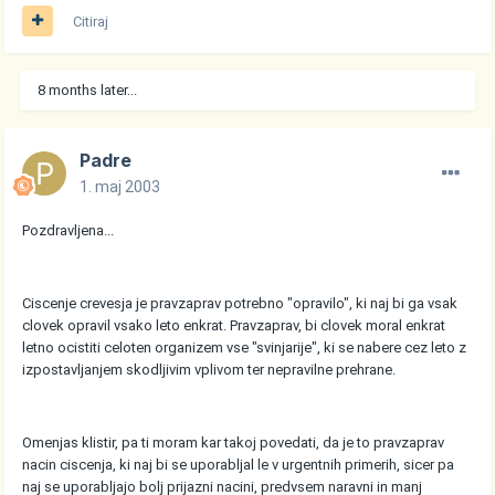
Citiraj
8 months later...
Padre
1. maj 2003
Pozdravljena...
Ciscenje crevesja je pravzaprav potrebno "opravilo", ki naj bi ga vsak
clovek opravil vsako leto enkrat. Pravzaprav, bi clovek moral enkrat
letno ocistiti celoten organizem vse "svinjarije", ki se nabere cez leto z
izpostavljanjem skodljivim vplivom ter nepravilne prehrane.
Omenjas klistir, pa ti moram kar takoj povedati, da je to pravzaprav
nacin ciscenja, ki naj bi se uporabljal le v urgentnih primerih, sicer pa
naj se uporabljajo bolj prijazni nacini, predvsem naravni in manj