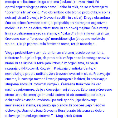
morajo c celice imunskega sistema (levkociti) nevtralizirati. Pri
opravljanju te vloge pa niso same. Lahko bi rekli, da so v črevesju tri
“obrambne linije” celic. Prvo obrambno črto tvorijo probiotiki, ki so na
notranji strani črevesja (v črevesni svetlini in v sluzi). Druga obrambna
črta so celice črevesne stene, ki prepuščajo v notranjost organizma
molekule in druge delce, zlasti tiste, ki so dovolj majhne. Šele v tretji
liniji so celice imunskega sistema, ki “čakajo” v limfi in krvnih žilah za
črevesno steno, “prepoznajo” morebitne tujke (strupene molekule,
viruse…), ki jih je prepustila črevesna stena, ter jih napadejo.
Vloga probiotikov v tem obrambnem sistemu je zelo pomembna.
Nekatere študije kažejo, da probiotiki vežejo nase karcinoge snovi iz
hrane, ki se skupaj s fekalijami izločijo iz organizma, ali pa jih
razgrajajo (N.Rotovnik Kozjek) . Proizvajajo antioksidante, ki
nevtralizirajo proste radikale že v črevesni svetlini in sluzi.. Proizvajajo
encime, ki zavirajo razmnoževanje patogenih bakterij, ki proizvajajo
strupene snovi (N.Rotovnik Kozjek) . Črevesna flora torej na več
načinov pripomore, da je v črevesju manj strupov. Zato varuje črevesno
steno ter razbremenjuje imunski sistem, ki ob pomoči probiotikov
deluje učinkovitejše. Probiotiki pa tudi spodbujajo delovanje
imunskega sistema, saj proizvajajo snovi, ki pospešujejo njegovo
delovanje. Uravnotežena črevesna flora je zato bistvena za dobro
delovanje imunskega sistema."" - Mag. Iztok Ostan