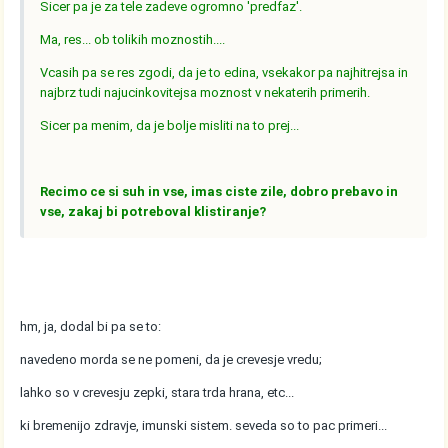
Sicer pa je za tele zadeve ogromno 'predfaz'.
Ma, res... ob tolikih moznostih....
Vcasih pa se res zgodi, da je to edina, vsekakor pa najhitrejsa in
najbrz tudi najucinkovitejsa moznost v nekaterih primerih.
Sicer pa menim, da je bolje misliti na to prej...
Recimo ce si suh in vse, imas ciste zile, dobro prebavo in
vse, zakaj bi potreboval klistiranje?
hm, ja, dodal bi pa se to:
navedeno morda se ne pomeni, da je crevesje vredu;
lahko so v crevesju zepki, stara trda hrana, etc...
ki bremenijo zdravje, imunski sistem. seveda so to pac primeri...