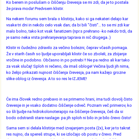
Ko berem in poslušam o čiščenju črevesja se mi zdi, da je to postala
že prava moda! Predvsem klistir.
Na nekem forumu sem brala o klistirju, kako si ga nekateri delajo kar
vsake tri dni in nekdo celo vsak dan; da bi bili "čisti"... to se mi zdi kar
malo bolno, tako kot vsak fanatizem (npr.s prehrano -ko nekdo trdi, da
je samo neka vrsta prehranjevanja taprava in nič drugega..)
Klistir ni čudežno zdravilo za večino bolezni, čeprav včasih pomaga.
Že v starih časih so ljudje uporabljali klistir če so zboleli, za zbijanje
vročine in podobno. Občasno in po potrebi !! Ne pa redno ali kar tako
za vsak slučaj! Sploh ni rečeno, da imaš obloge! Večina ljudi jih nima,
ko želijo prikazati nujnost čiščenja črevesja, pa nam kažejo grozne
slike oblog iz črevesja. A to so res le IZJEME!
Če ima človek redno prebavo in se primerno hrani, ima tudi dovolj čisto
črevesje in je vsako dodatno čiščenje odveč. Poznam več primerov, ko
so šli ljudje na hidrokolonoterapijo na čiščenje črevesja, češ da si
bodo odstranili stare naslage- pa jih sploh ni bilo in je bilo črevo čisto!
Sama sem si delala klistirje med izvajanjem posta (2x), ker je to takrat
res nujno, da spereš strupe, ki se izločajo ob postu v črevo. Pred