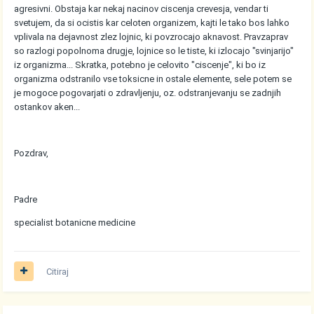
agresivni. Obstaja kar nekaj nacinov ciscenja crevesja, vendar ti
svetujem, da si ocistis kar celoten organizem, kajti le tako bos lahko
vplivala na dejavnost zlez lojnic, ki povzrocajo aknavost. Pravzaprav
so razlogi popolnoma drugje, lojnice so le tiste, ki izlocajo "svinjarijo"
iz organizma... Skratka, potebno je celovito "ciscenje", ki bo iz
organizma odstranilo vse toksicne in ostale elemente, sele potem se
je mogoce pogovarjati o zdravljenju, oz. odstranjevanju se zadnjih
ostankov aken...
Pozdrav,
Padre
specialist botanicne medicine
Citiraj