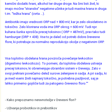
kemični dodatki hrani, alkohol ter druge droge. Na črni listi živil, ki
imajo močne “stranske” negativne učinke je tudi mastna hrana in druga
t.im. “težka hrana” (cvrta …).
Antibiotiki imajo vrednosti ORP nad + 800 mV, kar je zelo oksidativno in
toksično. Zelo klorirana voda ima ORP okrog + 600 mV. Tudi npr.
kuhana šunka sprošča precej toksinov ( ORP + 487mV), prav tako tudi
hamburger (ORP + 438). Vse to je daleč od potreb dobre črevesne
flore, ki potrebuje za normalno reprodukcijo okolje z negativnim ORP.
Vsa toplotno obdelana hrana povzroča povečanje levkocitov
(digestivno levkocitozo). To pomeni, da toplotna obdelava ustvarja
precej toksinov, ki obremenjuje obrambni sistem v črevesju. Zato v
svoji prehrani povečamo delež surove zelenjave in sadja. A pri sadju, ki
je med vsemi živili najmanj toksično, je potrebna pazljivost, saj je
lahko primerno gojišče tudi za patogeno črevesno floro.""
- Kako prepoznamo neravnotežje v črevesni flori?
- Uživanje probiotikov in prebiotikov