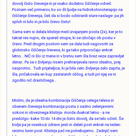
dovolj čisto črevesje in je vsako dodatno čiščenje odveč.
Poznam več primerov, ko so šli ljudje na hidrokolonoterapijo na
čiščenje črevesja, češ da si bodo odstranili stare naslage- pa jih
sploh ni bilo in je bilo črevo čisto!
Sama sem si delala klistirje med izvajanjem posta (2x), ker je to
takrat res nujno, da spereš strupe, ki se izločajo ob postu v
črevo. Pred drugim postom sem se dala tudi nagovoriti za
globinsko čiščenje črevesa, ki ga tako priporočajo enkrat
letno... NIČ ni šlo iz mene in v bistvu sem šla brez veze zapravljat
denar.. Pa se v življenju nisem prehranjevala ravno idealno, prej
nasprotno.. Tudi prijateljica, ki je bila celo življenje zelo zaprta, je
šla, pričakovala en kup zastaranih oblog, a tudi pri njej se ni
zgodilo nič drastičnega...
Mislim, da je idealna kombinacija čiščenja celega telesa in
obenem črevesja kombinacija posta z sadno zelenjavnimi
sokovi in obveznega klistirja- morda dvakrat letno - a ne
predolgo- kake 10 do 14 dni je čisto dovolj, da se telo očisti. Še
bolje pa je vseskozi zdravo jesti in delati post enkrat na teden-
recimo lunin post. Klistirja pač ne potrebujemo.. Zadnjič sem