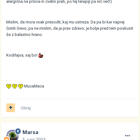
alergična na pršice in cvetni prah, po tej terapiji pa nič več!)
Mislim, da mora vsak presodit, kaj mu ustreza. Da pa bi kar naprej
čistili črevo, pa ne mislim, da je prav zdravo; je bolje pred tem poskusit
še z balastno hrano.
Kodrlajsa, saj bo!
MucaMaca
Citiraj
Marsa
5. junij 2003