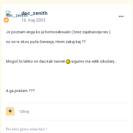
doc_zenith
16. maj 2003
Js poznam enga ko je homoseksualc ( brez zajebancije res )
no on is skos puče črevesje, Hmm zakaj kej ??
Mogoč bi lahko on dau kak nasvet
sigurno ma velik izkušenj...
A ga prašam ???
Citiraj
Pes brez glave nima face !