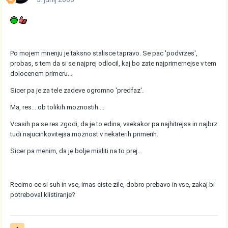
Po mojem mnenju je taksno stalisce tapravo. Se pac 'podvrzes',
probas, s tem da si se najprej odlocil, kaj bo zate najprimernejse v tem
dolocenem primeru...
Sicer pa je za tele zadeve ogromno 'predfaz'.
Ma, res... ob tolikih moznostih....
Vcasih pa se res zgodi, da je to edina, vsekakor pa najhitrejsa in najbrz
tudi najucinkovitejsa moznost v nekaterih primerih.
Sicer pa menim, da je bolje misliti na to prej...
Recimo ce si suh in vse, imas ciste zile, dobro prebavo in vse, zakaj bi
potreboval klistiranje?