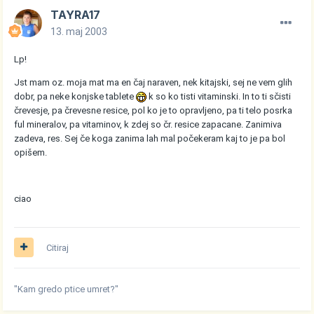
TAYRA17
13. maj 2003
Lp!
Jst mam oz. moja mat ma en čaj naraven, nek kitajski, sej ne vem glih
dobr, pa neke konjske tablete
k so ko tisti vitaminski. In to ti sčisti
črevesje, pa črevesne resice, pol ko je to opravljeno, pa ti telo posrka
ful mineralov, pa vitaminov, k zdej so čr. resice zapacane. Zanimiva
zadeva, res. Sej če koga zanima lah mal počekeram kaj to je pa bol
opišem.
ciao
Citiraj
"Kam gredo ptice umret?"