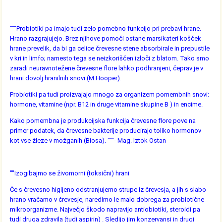
"""Probiotiki pa imajo tudi zelo pomebno funkcijo pri prebavi hrane.
Hrano razgrajujejo. Brez njihove pomoči ostane marsikateri košček
hrane prevelik, da bi ga celice črevesne stene absorbirale in prepustile
v kri in limfo; namesto tega se neizkoriščen izloči z blatom. Tako smo
zaradi neuravnotežene črevesne flore lahko podhranjeni, čeprav je v
hrani dovolj hranilnih snovi (M.Hooper).
Probiotiki pa tudi proizvajajo mnogo za organizem pomembnih snovi:
hormone, vitamine (npr. B12 in druge vitamine skupine B ) in encime.
Kako pomembna je produkcijska funkcija črevesne flore pove na
primer podatek, da črevesne bakterije producirajo toliko hormonov
kot vse žleze v možganih (Biosa). """- Mag. Iztok Ostan
""Izogibajmo se živomorni (toksični) hrani
Če s črevesno higijeno odstranjujemo strupe iz črevesja, a jih s slabo
hrano vračamo v črevesje, naredimo le malo dobrega za probiotične
mikroorganizme. Največjo škodo napravijo antiobiotiki, steroidi pa
tudi druga zdravila (tudi aspirin) . Sledijo jim konzervansi in drugi