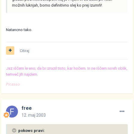
možnih luknjah, bomo definitivno slej ko prej izumrli!
Natancno tako.
Citiraj
Jaz iščem le eno; da bi izrazil tisto, kar hočem. In ne iščem novih oblik,
temveč jih najdem.
Picasso
free
12. maj 2003
pokowc pravi: