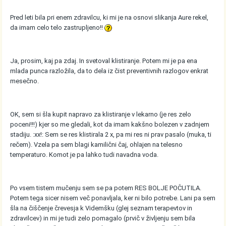
Pred leti bila pri enem zdravilcu, ki mi je na osnovi slikanja Aure rekel,
da imam celo telo zastrupljeno!!
Ja, prosim, kaj pa zdaj. In svetoval klistiranje. Potem mi je pa ena
mlada punca razložila, da to dela iz čist preventivnih razlogov enkrat
mesečno.
OK, sem si šla kupit napravo za klistiranje v lekarno (je res zelo
poceni!!!) kjer so me gledali, kot da imam kakšno bolezen v zadnjem
stadiju. :xx!: Sem se res klistirala 2 x, pa mi res ni prav pasalo (muka, ti
rečem). Vzela pa sem blagi kamilični čaj, ohlajen na telesno
temperaturo. Komot je pa lahko tudi navadna voda.
Po vsem tistem mučenju sem se pa potem RES BOLJE POČUTILA.
Potem tega sicer nisem več ponavljala, ker ni bilo potrebe. Lani pa sem
šla na čiščenje črevesja k Videmšku (glej seznam terapevtov in
zdravilcev) in mi je tudi zelo pomagalo (prvič v življenju sem bila