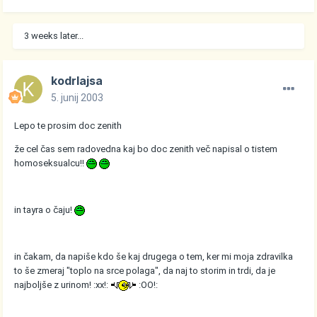
3 weeks later...
kodrlajsa
5. junij 2003
Lepo te prosim doc zenith
že cel čas sem radovedna kaj bo doc zenith več napisal o tistem
homoseksualcu!!
in tayra o čaju!
in čakam, da napiše kdo še kaj drugega o tem, ker mi moja zdravilka
to še zmeraj "toplo na srce polaga", da naj to storim in trdi, da je
najboljše z urinom! :xx!:
:OO!: