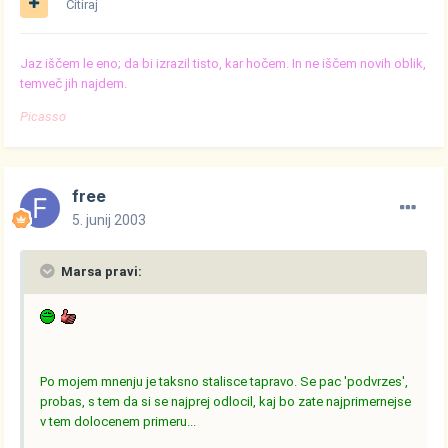
Citiraj
Jaz iščem le eno; da bi izrazil tisto, kar hočem. In ne iščem novih oblik,
temveč jih najdem.
Picasso
free
5. junij 2003
Marsa pravi:
Po mojem mnenju je taksno stalisce tapravo. Se pac 'podvrzes',
probas, s tem da si se najprej odlocil, kaj bo zate najprimernejse
v tem dolocenem primeru...