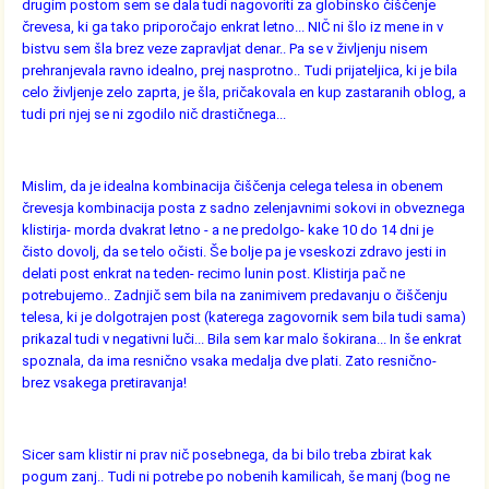
drugim postom sem se dala tudi nagovoriti za globinsko čiščenje
črevesa, ki ga tako priporočajo enkrat letno... NIČ ni šlo iz mene in v
bistvu sem šla brez veze zapravljat denar.. Pa se v življenju nisem
prehranjevala ravno idealno, prej nasprotno.. Tudi prijateljica, ki je bila
celo življenje zelo zaprta, je šla, pričakovala en kup zastaranih oblog, a
tudi pri njej se ni zgodilo nič drastičnega...
Mislim, da je idealna kombinacija čiščenja celega telesa in obenem
črevesja kombinacija posta z sadno zelenjavnimi sokovi in obveznega
klistirja- morda dvakrat letno - a ne predolgo- kake 10 do 14 dni je
čisto dovolj, da se telo očisti. Še bolje pa je vseskozi zdravo jesti in
delati post enkrat na teden- recimo lunin post. Klistirja pač ne
potrebujemo.. Zadnjič sem bila na zanimivem predavanju o čiščenju
telesa, ki je dolgotrajen post (katerega zagovornik sem bila tudi sama)
prikazal tudi v negativni luči... Bila sem kar malo šokirana... In še enkrat
spoznala, da ima resnično vsaka medalja dve plati. Zato resnično-
brez vsakega pretiravanja!
Sicer sam klistir ni prav nič posebnega, da bi bilo treba zbirat kak
pogum zanj.. Tudi ni potrebe po nobenih kamilicah, še manj (bog ne