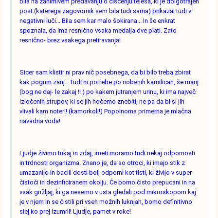
bila na zanimivem predavanju o čiščenju telesa, ki je dolgotrajen
post (katerega zagovornik sem bila tudi sama) prikazal tudi v
negativni luči... Bila sem kar malo šokirana... In še enkrat
spoznala, da ima resnično vsaka medalja dve plati. Zato
resnično- brez vsakega pretiravanja!
Sicer sam klistir ni prav nič posebnega, da bi bilo treba zbirat
kak pogum zanj.. Tudi ni potrebe po nobenih kamilicah, še manj
(bog ne daj- le zakaj !! ) po kakem jutranjem urinu, ki ima največ
izločenih strupov, ki se jih hočemo znebiti, ne pa da bi si jih
vlivali kam noter!! (kamorkoli!) Popolnoma primerna je mlačna
navadna voda!
Ljudje živimo tukaj in zdaj, imeti moramo tudi nekaj odpornosti
in trdnosti organizma. Znano je, da so otroci, ki imajo stik z
umazanijo in bacili dosti bolj odporni kot tisti, ki živijo v super
čistoči in dezinficiranem okolju. Če bomo čisto prepucani in na
vsak grižljaj, ki ga nesemo v usta gledali pod mikroskopom kaj
je v njem in se čistili pri vseh možnih luknjah, bomo definitivno
slej ko prej izumrli! Ljudje, pamet v roke!