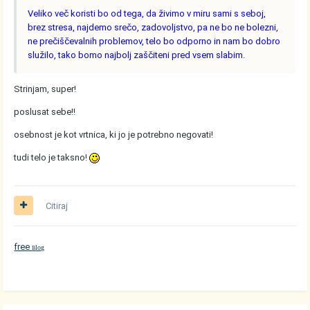
Veliko več koristi bo od tega, da živimo v miru sami s seboj,
brez stresa, najdemo srečo, zadovoljstvo, pa ne bo ne bolezni,
ne prečiščevalnih problemov, telo bo odporno in nam bo dobro
služilo, tako bomo najbolj zaščiteni pred vsem slabim.
Strinjam, super!
poslusat sebe!!
osebnost je kot vrtnica, ki jo je potrebno negovati!
tudi telo je taksno!
Citiraj
free
log
B