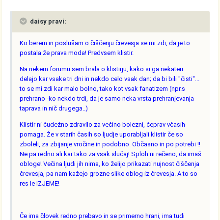
daisy pravi:
Ko berem in poslušam o čiščenju črevesja se mi zdi, da je to
postala že prava moda! Predvsem klistir.
Na nekem forumu sem brala o klistirju, kako si ga nekateri
delajo kar vsake tri dni in nekdo celo vsak dan; da bi bili "čisti"...
to se mi zdi kar malo bolno, tako kot vsak fanatizem (npr.s
prehrano -ko nekdo trdi, da je samo neka vrsta prehranjevanja
taprava in nič drugega..)
Klistir ni čudežno zdravilo za večino bolezni, čeprav včasih
pomaga. Že v starih časih so ljudje uporabljali klistir če so
zboleli, za zbijanje vročine in podobno. Občasno in po potrebi !!
Ne pa redno ali kar tako za vsak slučaj! Sploh ni rečeno, da imaš
obloge! Večina ljudi jih nima, ko želijo prikazati nujnost čiščenja
črevesja, pa nam kažejo grozne slike oblog iz črevesja. A to so
res le IZJEME!
Če ima človek redno prebavo in se primerno hrani, ima tudi