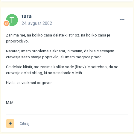
tara
24. avgust 2002
Zanima me, na koliko casa delate klistir oz. na koliko casa je
priporocljivo.
Namrec, imam probleme s aknami, in menim, da bi s ciscenjem
crevesja se to stanje popravilo, ali imam mogoce prav?
Ce delate klistir, me zanima koliko vode (litrov) je potrebno, da se
crevesje ocisti oblog, ki so se nabrale v letih.
Hvala za vsakrsni odgovor.
M.M.
Citiraj