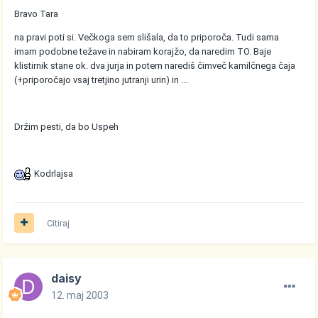
Bravo Tara
na pravi poti si. Večkoga sem slišala, da to priporoča. Tudi sama
imam podobne težave in nabiram korajžo, da naredim TO. Baje
klistirnik stane ok. dva jurja in potem narediš čimveč kamilčnega čaja
(+priporočajo vsaj tretjino jutranji urin) in ...
Držim pesti, da bo Uspeh
Kodrlajsa
Citiraj
daisy
12. maj 2003