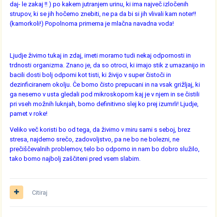
daj- le zakaj !! ) po kakem jutranjem urinu, ki ima največ izločenih
strupov, ki se jih hočemo znebiti, ne pa da bi si jih vlivali kam noter!!
(kamorkoli!) Popolnoma primerna je mlačna navadna voda!
Ljudje živimo tukaj in zdaj, imeti moramo tudi nekaj odpornosti in
trdnosti organizma. Znano je, da so otroci, ki imajo stik z umazanijo in
bacili dosti bolj odporni kot tisti, ki živijo v super čistoči in
dezinficiranem okolju. Če bomo čisto prepucani in na vsak grižljaj, ki
ga nesemo v usta gledali pod mikroskopom kaj je v njem in se čistili
pri vseh možnih luknjah, bomo definitivno slej ko prej izumrli! Ljudje,
pamet v roke!
Veliko več koristi bo od tega, da živimo v miru sami s seboj, brez
stresa, najdemo srečo, zadovoljstvo, pa ne bo ne bolezni, ne
prečiščevalnih problemov, telo bo odporno in nam bo dobro služilo,
tako bomo najbolj zaščiteni pred vsem slabim.
Citiraj