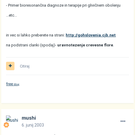
- Primer bioresonančna diagnoze in terapije pri glivičnem obolenju
...etc...
in vec si lahko preberete na strani:
http://gohslovenia.cjb.net
na podstrani clanki (spodaj)-
uravnotezenje crevesne flore
.
Citiraj
free
log
B
mushi
6. junij 2003