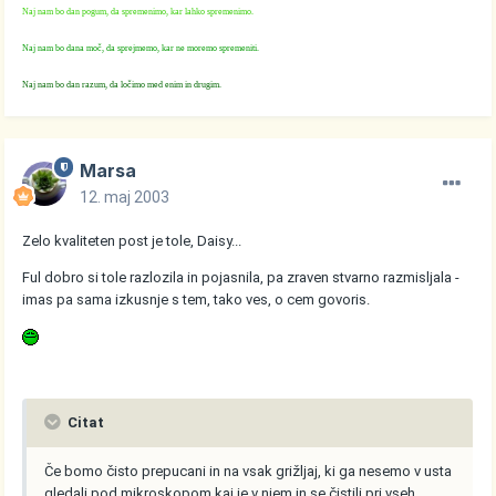
Naj nam bo dan pogum, da spremenimo, kar lahko spremenimo.
Naj nam bo dana moč, da sprejmemo, kar ne moremo spremeniti.
Naj nam bo dan razum, da ločimo med enim in drugim.
Marsa
12. maj 2003
Zelo kvaliteten post je tole, Daisy...
Ful dobro si tole razlozila in pojasnila, pa zraven stvarno razmisljala -
imas pa sama izkusnje s tem, tako ves, o cem govoris.
Citat
Če bomo čisto prepucani in na vsak grižljaj, ki ga nesemo v usta
gledali pod mikroskopom kaj je v njem in se čistili pri vseh