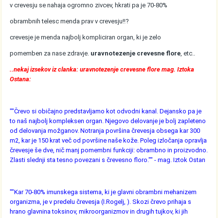
v crevesju se nahaja ogromno zivcev, hkrati pa je 70-80%
obrambnih telesc menda prav v crevesju!!?
crevesje je menda najbolj kompliciran organ, ki je zelo
pomemben za nase zdravje.
uravnotezenje crevesne flore
, etc..
..nekaj izsekov iz clanka: uravnotezenje crevesne flore mag. Iztoka
Ostana:
""Črevo si običajno predstavljamo kot odvodni kanal. Dejansko pa je
to naš najbolj kompleksen organ. Njegovo delovanje je bolj zapleteno
od delovanja možganov. Notranja površina črevesja obsega kar 300
m2, kar je 150 krat več od površine naše kože. Poleg izločanja opravlja
črevesje še dve, nič manj pomembni funkciji: obrambno in proizvodno.
Zlasti slednji sta tesno povezani s črevesno floro."" - mag. Iztok Ostan
""Kar 70-80% imunskega sistema, ki je glavni obrambni mehanizem
organizma, je v predelu črevesja (I.Rogelj, ). Skozi črevo prihaja s
hrano glavnina toksinov, mikroorganizmov in drugih tujkov, ki jih