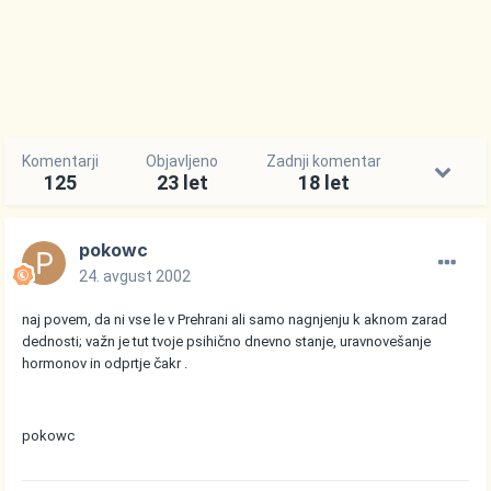
Komentarji
Objavljeno
Zadnji komentar
125
23 let
18 let
pokowc
24. avgust 2002
naj povem, da ni vse le v Prehrani ali samo nagnjenju k aknom zarad
dednosti; važn je tut tvoje psihično dnevno stanje, uravnovešanje
hormonov in odprtje čakr .
pokowc