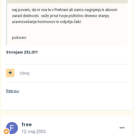
naj povem, da ni vse le v Prehrani ali samo nagnjenju k aknom
zarad dednosti; važn je tut tvoje psihično dnevno stanje,
uravnovešanje hormonov in odprtje čakr .
pokowc
Strinjam ZELO!!!
Citiraj
free
log
B
free
12. maj 2003