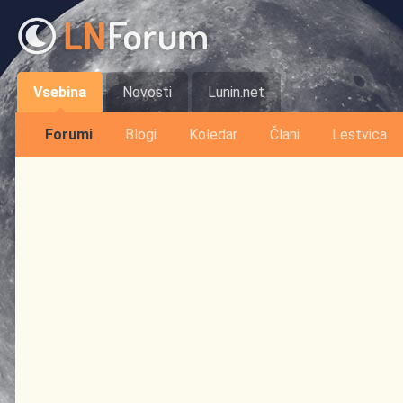
Vsebina
Novosti
Lunin.net
Forumi
Blogi
Koledar
Člani
Lestvica