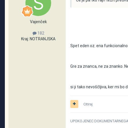
Vajenček
182
Kraj:
NOTRANJSKA
Spet eden oz. ena funkcionaln
Gre za znanca, ne za znanko. N
si ji tako nevoščljiva, ker mi bo d
Citiraj
UPOKOJENEC DOKUMENTARNEGA P