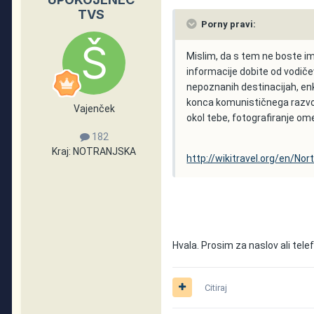
TVS
Porny pravi:
Mislim, da s tem ne boste im
informacije dobite od vodičev
nepoznanih destinacijah, enk
konca komunističnega razvoja
Vajenček
okol tebe, fotografiranje om
182
Kraj:
NOTRANJSKA
http://wikitravel.org/en/No
Hvala. Prosim za naslov ali telef
Citiraj