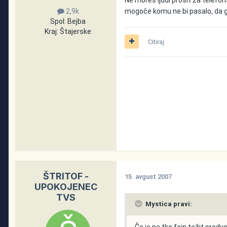
mogoče komu ne bi pasalo, da g
2,9k
Spol:
Bejba
Kraj:
Štajerske
Citiraj
ŠTRITOF -
15. avgust 2007
UPOKOJENEC
TVS
Mystica pravi:
Če je pa tko fajn težit pre