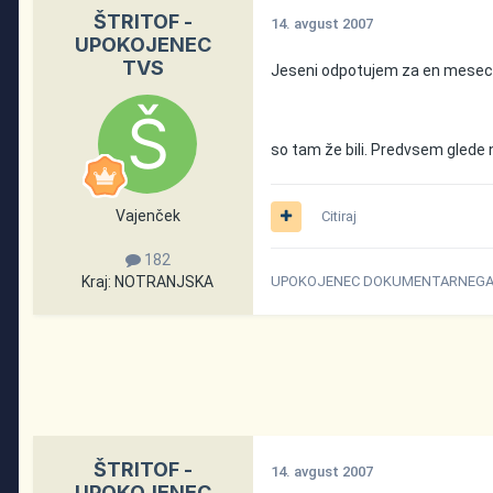
ŠTRITOF -
14. avgust 2007
UPOKOJENEC
TVS
Jeseni odpotujem za en mesec v
so tam že bili. Predvsem glede na
Vajenček
Citiraj
182
Kraj:
NOTRANJSKA
UPOKOJENEC DOKUMENTARNEGA P
ŠTRITOF -
14. avgust 2007
UPOKOJENEC