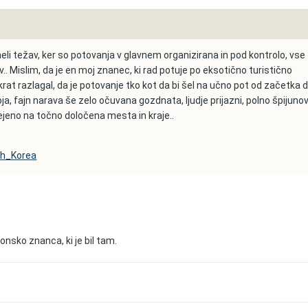
eli težav, ker so potovanja v glavnem organizirana in pod kontrolo, vse
.. Mislim, da je en moj znanec, ki rad potuje po eksotično turistično
rat razlagal, da je potovanje tko kot da bi šel na učno pot od začetka 
, fajn narava še zelo očuvana gozdnata, ljudje prijazni, polno špijuno
ejeno na točno določena mesta in kraje..
rth_Korea
onsko znanca, ki je bil tam.