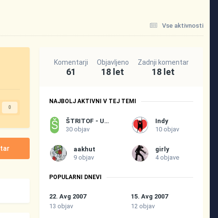
Vse aktivnosti
Komentarji
Objavljeno
Zadnji komentar
61
18 let
18 let
NAJBOLJ AKTIVNI V TEJ TEMI
0
ŠTRITOF - UPOKOJENEC TVS
Indy
30 objav
10 objav
tar
aakhut
girly
9 objav
4 objave
POPULARNI DNEVI
22. Avg 2007
15. Avg 2007
13 objav
12 objav