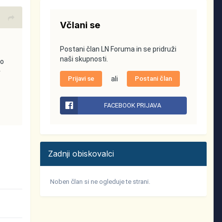
Včlani se
Postani član LN Foruma in se pridruži
naši skupnosti.
do
v
Prijavi se
ali
Postani član
FACEBOOK PRIJAVA
Zadnji obiskovalci
Noben član si ne ogleduje te strani.