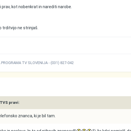
i prav, kot nobenkrat in narediti narobe.
 trditvijo ne strinjaš.
ROGRAMA TV SLOVENIJA - (031) 827-042
TVS pravi:
elefonsko znanca, ki je bil tam.
ke in naslove. In to od njihovih znancev!!!
Si že kdaj pomislil, d