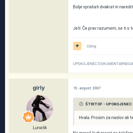
Bolje vprašati dvakrat in naredit
Jeti: Če prav razumem, se ti s to
Citiraj
UPOKOJENEC DOKUMENTARNEGA P
girly
15. avgust 2007
ŠTRITOF - UPOKOJENEC 
Hvala. Prosim za naslov ali t
Lunatik
Ne moreš ljudi prosit za telefons