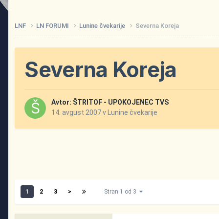
LNF
LN FORUMI
Lunine čvekarije
Severna Koreja
Severna Koreja
Avtor:
ŠTRITOF - UPOKOJENEC TVS
14. avgust 2007
v
Lunine čvekarije
1
2
3
>
Stran 1 od 3