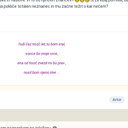
a pokliče totalen neznanec in mu začne težit o kar nečem?
Tudi čez tisoč let, tu bom stal,
sonce bo moje srce,
ena od tisoč zvezd mi bo prav ,
nosil bom njeno ime ...
Avtor
dvsem neznankam po telefonu.