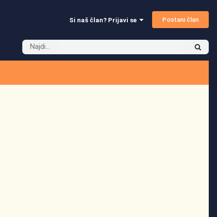
Postani član
Si naš član? Prijavi se