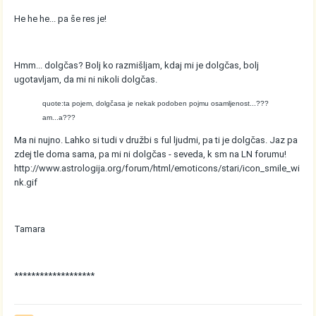
He he he... pa še res je!
Hmm... dolgčas? Bolj ko razmišljam, kdaj mi je dolgčas, bolj
ugotavljam, da mi ni nikoli dolgčas.
quote:ta pojem, dolgčasa je nekak podoben pojmu osamljenost...???
am...a???
Ma ni nujno. Lahko si tudi v družbi s ful ljudmi, pa ti je dolgčas. Jaz pa
zdej tle doma sama, pa mi ni dolgčas - seveda, k sm na LN forumu!
http://www.astrologija.org/forum/html/emoticons/stari/icon_smile_wi
nk.gif
Tamara
*******************