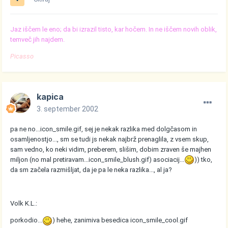
Jaz iščem le eno; da bi izrazil tisto, kar hočem. In ne iščem novih oblik,
temveč jih najdem.
Picasso
kapica
3. september 2002
pa ne no...
icon_smile.gif
, sej je nekak razlika med dolgčasom in
osamljenostjo..., sm se tudi js nekak najbrž prenaglila, z vsem skup,
sam vedno, ko neki vidim, preberem, slišim, dobim zraven še majhen
miljon (no mal pretiravam...
icon_smile_blush.gif
) asociacij...
)) tko,
da sm začela razmišljat, da je pa le neka razlika..., al ja?
Volk K.L.:
porkodio...
) hehe, zanimiva besedica
icon_smile_cool.gif