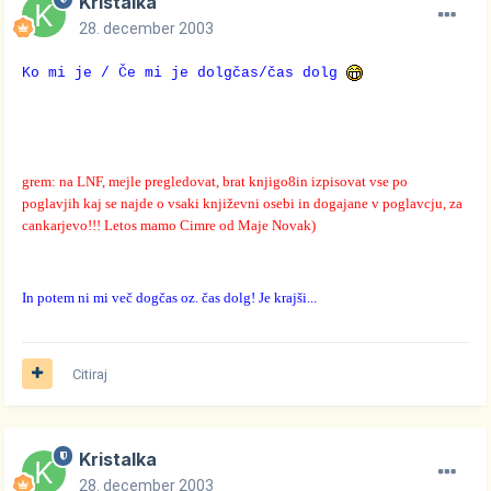
Kristalka
28. december 2003
Ko mi je / Če mi je dolgčas/čas dolg
grem: na LNF, mejle pregledovat, brat knjigo8in izpisovat vse po
poglavjih kaj se najde o vsaki književni osebi in dogajane v poglavcju, za
cankarjevo!!! Letos mamo Cimre od Maje Novak)
In potem ni mi več dogčas oz. čas dolg! Je krajši...
Citiraj
Kristalka
28. december 2003