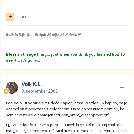
Citiraj
ßoDi ło K@r §i... DrUgih J€ ił@k z€ Pr€v€c !!!
life is a strange thing...
just when you think you learned how to
use it...
it's gone...
Volk K.L.
3. september 2002
Porkodio. Bi se strinjal z Rdečo Kapico, hmm...pardon... s kapico, da je
osameljonst povezana z dolgčasom. Na to pa res nisem pomislil, ko
sem se razpisal o osamljenosti
icon_smile_dissapprove.gif
.
Ej, kva je dolgčas, je zelo pogost stavek ki ga slišim skoraj vsak dan
icon_smile_dissapprove.gif
. Mislim da je treba delati na temu, da ti ne