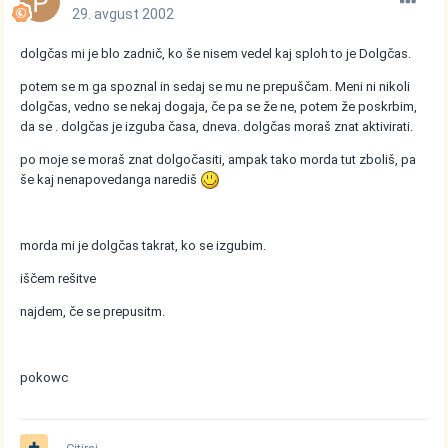
29. avgust 2002
dolgčas mi je blo zadnič, ko še nisem vedel kaj sploh to je Dolgčas.
potem se m ga spoznal in sedaj se mu ne prepuščam. Meni ni nikoli
dolgčas, vedno se nekaj dogaja, če pa se že ne, potem že poskrbim,
da se . dolgčas je izguba časa, dneva. dolgčas moraš znat aktivirati.
po moje se moraš znat dolgočasiti, ampak tako morda tut zboliš, pa
še kaj nenapovedanga narediš
morda mi je dolgčas takrat, ko se izgubim.
iščem rešitve
najdem, če se prepusitm.
pokowc