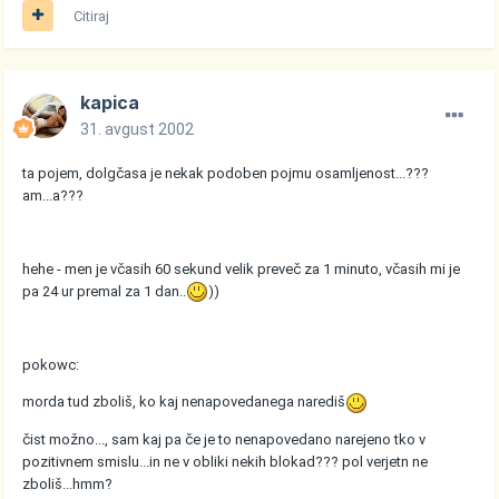
Citiraj
kapica
31. avgust 2002
ta pojem, dolgčasa je nekak podoben pojmu osamljenost...???
am...a???
hehe - men je včasih 60 sekund velik preveč za 1 minuto, včasih mi je
pa 24 ur premal za 1 dan..
))
pokowc:
morda tud zboliš, ko kaj nenapovedanega narediš
čist možno..., sam kaj pa če je to nenapovedano narejeno tko v
pozitivnem smislu...in ne v obliki nekih blokad??? pol verjetn ne
zboliš...hmm?