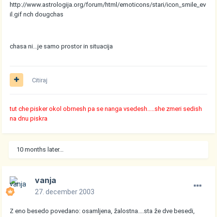
http://www.astrologija.org/forum/html/emoticons/stari/icon_smile_ev
il.gif
nch dougchas
chasa ni...je samo prostor in situacija
Citiraj
tut che pisker okol obrnesh pa se nanga vsedesh.....she zmeri sedish
na dnu piskra
10 months later...
vanja
27. december 2003
Z eno besedo povedano: osamljena, žalostna....sta že dve besedi,