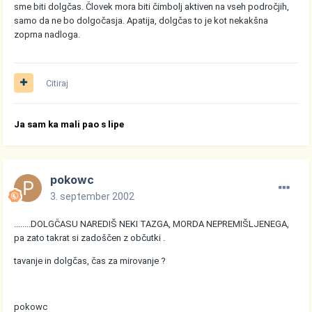
sme biti dolgčas. Človek mora biti čimbolj aktiven na vseh področjih,
samo da ne bo dolgočasja. Apatija, dolgčas to je kot nekakšna
zoprna nadloga.
Citiraj
Ja sam ka mali pao s lipe
pokowc
3. september 2002
........DOLGČASU NAREDIŠ NEKI TAZGA, MORDA NEPREMIŠLJENEGA,
pa zato takrat si zadoščen z občutki .
tavanje in dolgčas, čas za mirovanje ?
pokowc