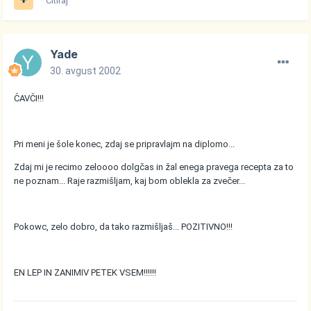
Citiraj
Yade
30. avgust 2002
ČAVČI!!!
Pri meni je šole konec, zdaj se pripravlajm na diplomo...
Zdaj mi je recimo zeloooo dolgčas in žal enega pravega recepta za to
ne poznam... Raje razmišljam, kaj bom oblekla za zvečer...
Pokowc, zelo dobro, da tako razmišljaš... POZITIVNO!!!
EN LEP IN ZANIMIV PETEK VSEM!!!!!!