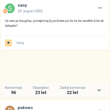
sany
29. avgust 2002
če vam je dougčas, povejte kaj kj počnete pa če se že veselite šole ali
žalujete?
Citiraj
Komentarji
Objavljeno
Zadnji komentar
96
23 let
22 let
pokowc