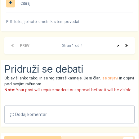
Citiraj
P. S. le kaj je hotel umetnik s tem povedat
PREV
Stran 1 od 4
>
Pridruži se debati
Objaviš lahko takoj in se registriraš kasneje. Če si član,
se prijavi
in objavi
pod svojim računom.
Note:
Your post will require moderator approval before it will be visible.
Dodaj komentar...