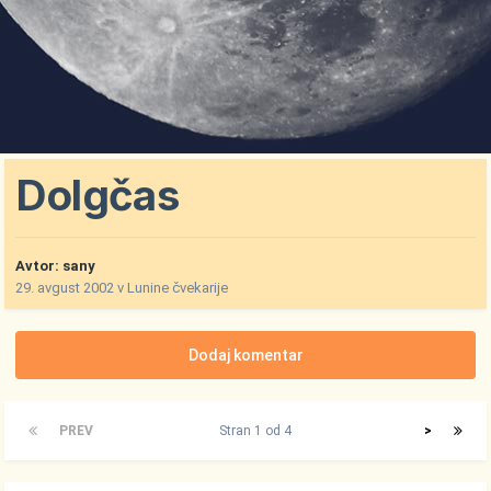
Dolgčas
Avtor:
sany
29. avgust 2002
v
Lunine čvekarije
Dodaj komentar
PREV
Stran 1 od 4
>