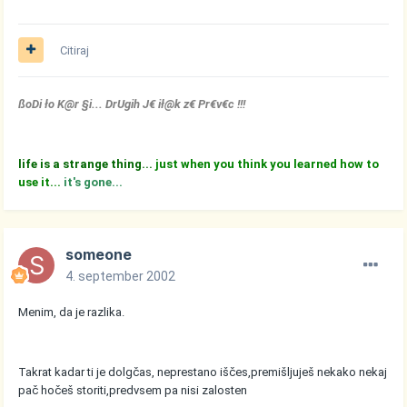
Citiraj
ßoDi ło K@r §i... DrUgih J€ ił@k z€ Pr€v€c !!!
life is a strange thing...
just when you think you learned how to
use it...
it's gone...
someone
4. september 2002
Menim, da je razlika.
Takrat kadar ti je dolgčas, neprestano iščes,premišljuješ nekako nekaj
pač hočeš storiti,predvsem pa nisi zalosten