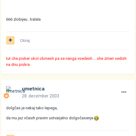
666 zlobijeu...tralala
Citiraj
tut che pisker okol obrnesh pa se nanga vsedesh.....she zmeri sedish
na dnu piskra
umetnica
28. december 2003
dolgčas je nekaj tako lepega,
da mu jaz včasih pravim ustvarjalno dolgočasenje