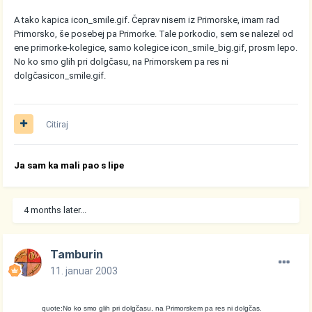
A tako kapica
icon_smile.gif
. Čeprav nisem iz Primorske, imam rad
Primorsko, še posebej pa Primorke. Tale porkodio, sem se nalezel od
ene primorke-kolegice, samo kolegice
icon_smile_big.gif
, prosm lepo.
No ko smo glih pri dolgčasu, na Primorskem pa res ni
dolgčas
icon_smile.gif
.
Citiraj
Ja sam ka mali pao s lipe
4 months later...
Tamburin
11. januar 2003
quote:No ko smo glih pri dolgčasu, na Primorskem pa res ni dolgčas.