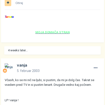
Citiraj
T
a
m
a
r
a
MOJA DOMAČA STRAN
4 weeks later...
vanja
5. februar 2003
Včasih, ko se mi nič ne ljubi, si pustim, da mi je dolg čas. Takrat se
vsedem pred TV in si pustim lenarit. Drugače vedno kaj počnem.
LP ! vanja !