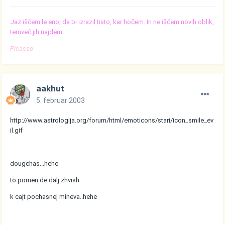
Jaz iščem le eno; da bi izrazil tisto, kar hočem. In ne iščem novih oblik,
temveč jih najdem.
Picasso
aakhut
5. februar 2003
http://www.astrologija.org/forum/html/emoticons/stari/icon_smile_ev
il.gif
dougchas...hehe
to pomen de dalj zhvish
k cajt pochasnej mineva..hehe