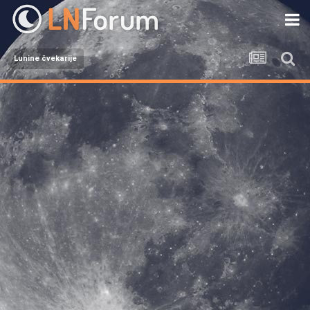
Lunine čvekarije