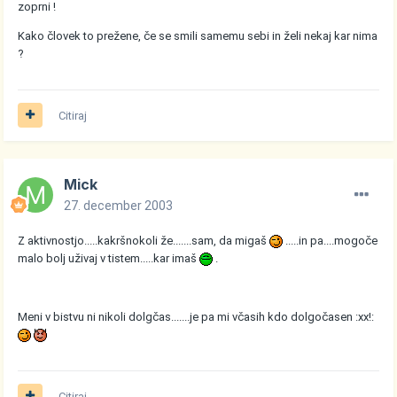
zoprni !
Kako človek to prežene, če se smili samemu sebi in želi nekaj kar nima
?
Citiraj
Mick
27. december 2003
Z aktivnostjo.....kakršnokoli že.......sam, da migaš
.....in pa....mogoče
malo bolj uživaj v tistem.....kar imaš
.
Meni v bistvu ni nikoli dolgčas.......je pa mi včasih kdo dolgočasen :xx!:
Citiraj