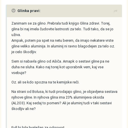
Glinka pravi:
Zanimam se za glino. Prebrala tudi knjigo Glina zdravi. Torej,
glina bi naj imela čudovite lastnosti za telo. Tudi tako, da se jo
uživa.
Ampak, potem pa spet na netu berem, da imajo nekatere vrste
gline veliko aluminija. In aluminij ni ravno blagodejen za telo oz.
je celo škodljiv.
Sem si nabavla glino od Ašiča. Amapk o sestavi gline pa ne
duha ne sluha. Kako naj torej kot uporabnik vem, kaj vse
vsebuje?
Oz. ali se kdo spozna na te kemijske reči.
Na strani od Bolusa, ki tudi prodajajo glino, je objavljena sestava
njihove gline. In njihova glina ima 23% aluminijeva oksida
(AL2O3). Kaj sedaj to pomeni? Ali je aluminj tudi v taki sestavi
škodljiv ali ne?
Full bi bila hvaležan za odgovor!