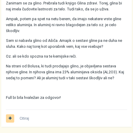
Zanimam se za glino. Prebrala tudi knjigo Glina zdravi. Torej, glina bi
naj imela čudovite lastnosti za telo. Tudi tako, da se jo uživa.
Ampak, potem pa spet na netu berem, da imajo nekatere vrste gline
veliko aluminija. In aluminij ni ravno blagodejen za telo oz. je celo
škodljiv.
Sem si nabavla glino od Ašiča. Amapk o sestavi gline pa ne duha ne
sluha. Kako naj torej kot uporabnik vem, kaj vse vsebuje?
Oz. ali se kdo spozna na te kemijske reči.
Na strani od Bolusa, ki tudi prodajajo glino, je objavljena sestava
njihove gline. In njihova glina ima 23% aluminijeva oksida (AL2O3). Kaj
sedaj to pomeni? Ali je aluminj tudi v taki sestavi škodljiv ali ne?
Full bi bila hvaležan za odgovor!
Citiraj