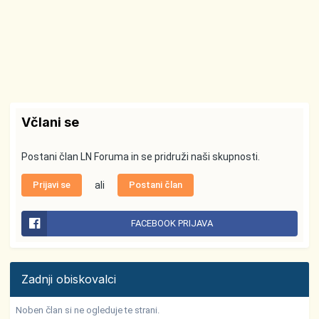
Včlani se
Postani član LN Foruma in se pridruži naši skupnosti.
Prijavi se
ali
Postani član
FACEBOOK PRIJAVA
Zadnji obiskovalci
Noben član si ne ogleduje te strani.