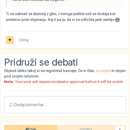
Ti se sekiraš za aluminij v glini, v mnoge jedilne soli se dodaja kot
sredstvo proti strjevanju. Kaj ti pa je, da si se odločila jesti zemljo
Citiraj
Pridruži se debati
Objaviš lahko takoj in se registriraš kasneje. Če si član,
se prijavi
in objavi
pod svojim računom.
Note:
Your post will require moderator approval before it will be visible.
Dodaj komentar...
Deli
Sledilci
0