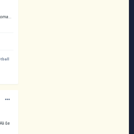
voma...
otball
Ali še