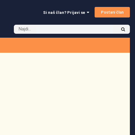
Postani član
Si naš član? Prijavi se