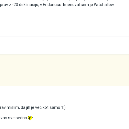
prav z -20 deklinacijo, v Eridanusu. Imenoval sem jo Witchallow.
prav mislim, da jih je več kot samo 1:)
i vas sve sedna