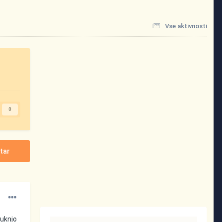
Vse aktivnosti
0
tar
luknjo