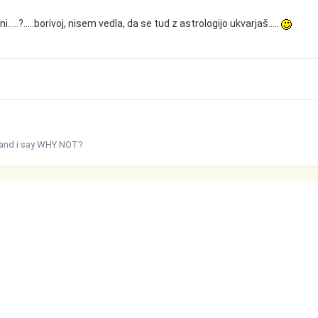
ni.....?.....borivoj, nisem vedla, da se tud z astrologijo ukvarjaš.....
; and i say WHY NOT?