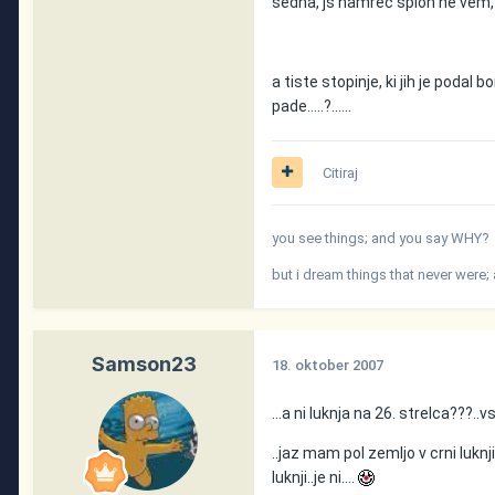
sedna, js namreč sploh ne vem, za
a tiste stopinje, ki jih je podal 
pade.....?......
Citiraj
you see things; and you say WHY?
but i dream things that never were
Samson23
18. oktober 2007
...a ni luknja na 26. strelca???..
..jaz mam pol zemljo v crni luknj
luknji..je ni....