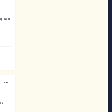
kaj nam
a v