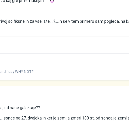
 kaj gre pr teh luknjah......
borivoj so fiksne in za vse iste....?....in se v tem primeru sam pogleda, na 
; and i say WHY NOT?
vsaj od nase galaksije??
i... sonce na 27. dvojcka in ker je zemlja zmeri 180 st. od sonca je zemlj