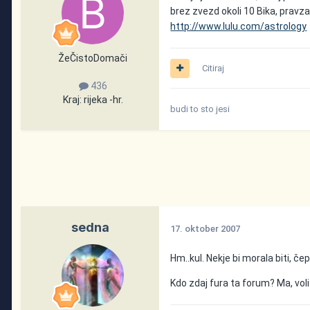
brez zvezd okoli 10 Bika, pravza
http://www.lulu.com/astrology
ŽeČistoDomači
Citiraj
436
Kraj:
rijeka -hr.
budi to sto jesi
sedna
17. oktober 2007
Hm..kul. Nekje bi morala biti, če
Kdo zdaj fura ta forum? Ma, vol