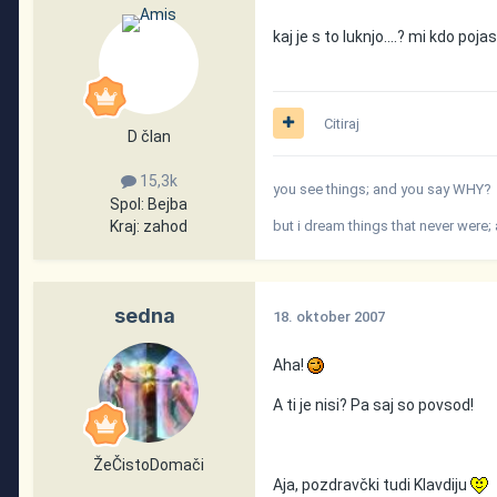
kaj je s to luknjo....? mi kdo pojas
Citiraj
D član
15,3k
you see things; and you say WHY?
Spol:
Bejba
Kraj:
zahod
but i dream things that never were
sedna
18. oktober 2007
Aha!
A ti je nisi? Pa saj so povsod!
ŽeČistoDomači
Aja, pozdravčki tudi Klavdiju