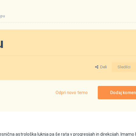
opu
u
Deli
Sledilci
Odpri novo temo
Dodaj komen
resnična astrološka luknja pa še rata v progresijah in direkcijah. Imamo 