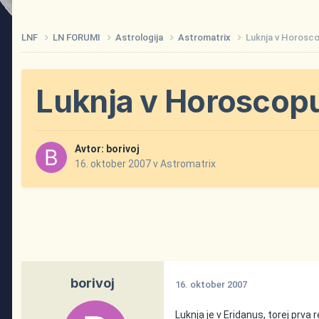
LNF
LN FORUMI
Astrologija
Astromatrix
Luknja v Horosc
Luknja v Horoscop
Avtor:
borivoj
16. oktober 2007
v
Astromatrix
borivoj
16. oktober 2007
Luknja je v Eridanus, torej prva 