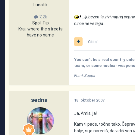
Lunatik
...ljubezen ta zivi naprej cep
7,2k
Spol:
Tip
nihce ne ve tega....
Kraj:
where the streets
have no name
Citiraj
You can't be a real country unle
team, or some nuclear weapons, 
Frank Zappa
sedna
18. oktober 2007
Ja, Amis, ja!
Kam ti pade, točno tako. Čeprav 
bolje, si jo narediš, da vidiš ven