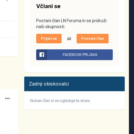
Včlani se
Postani član LN Foruma in se pridruži
naši skupnosti.
Prijavi se
ali
Postani član
FACEBOOK PRIJAVA
Zadnji obiskovalci
Noben član si ne ogleduje te strani.