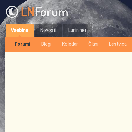
Vsebina
Novosti
Lunin.net
Forumi
Blogi
Koledar
Člani
Lestvica