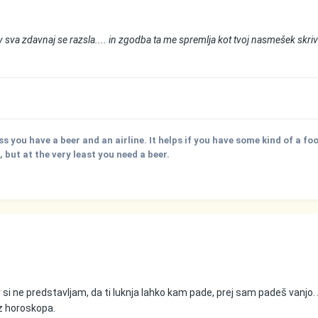
rav sva zdavnaj se razsla.... in zgodba ta me spremlja kot tvoj nasmešek skri
ss you have a beer and an airline. It helps if you have some kind of a fo
but at the very least you need a beer.
si ne predstavljam, da ti luknja lahko kam pade, prej sam padeš vanjo. 
 iz horoskopa.