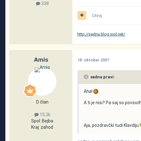
338
Citiraj
http://sedna.blog.siol.net/
Amis
18. oktober 2007
sedna pravi:
Aha!
D član
A ti je nisi? Pa saj so povsod!
15,3k
Spol:
Bejba
Aja, pozdravčki tudi Klavdiju
Kraj:
zahod