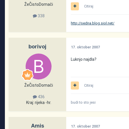
ŽeČistoDomači
Citiraj
338
http://sedna.blog.siol.net/
borivoj
17. oktober 2007
Luknjo najdla?
ŽeČistoDomači
Citiraj
436
Kraj:
rijeka -hr.
budi to sto jesi
Amis
17. oktober 2007