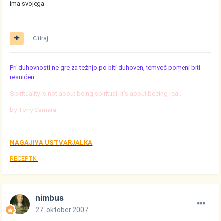
ima svojega
Citiraj
Pri duhovnosti ne gre za težnjo po biti duhoven, temveč pomeni biti
resnićen.
Spirituality is not about being spiritual. It's about beeing real.
by Tony Samara
NAGAJIVA USTVARJALKA
RECEPTKI
nimbus
27. oktober 2007