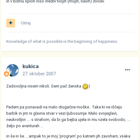
in v bistvu sploh niso vredni tvojih (mojih, naših) živcev.
Citiraj
Knowledge of what is possible is the beginning of happiness.
kukica
27. oktober 2007
Zadovoljna nisem nikoli. Sem pač ženska
)
Padem pa ponavadi na malo drugačne moške . Take ki ne iščejo
barbik in jim ni glavna stvar v vezi ljubosumje. Malo svojeglavi,
neukrotljivi .... s strahom, da bi ga bejba ujela in mu vzela svobodo, ....
željo po avanturah ...
in še in še ... ampak to je moj 'program' po katrem jih zavoham, vsaka