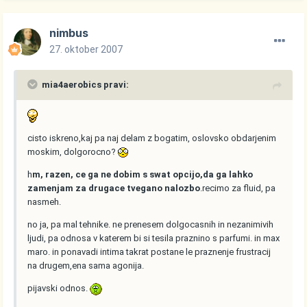
nimbus
27. oktober 2007
mia4aerobics pravi:
cisto iskreno,kaj pa naj delam z bogatim, oslovsko obdarjenim
moskim, dolgorocno?
h
m, razen, ce ga ne dobim s swat opcijo,da ga lahko
zamenjam za drugace tvegano nalozbo
.recimo za fluid, pa
nasmeh.
no ja, pa mal tehnike. ne prenesem dolgocasnih in nezanimivih
ljudi, pa odnosa v katerem bi si tesila praznino s parfumi. in max
maro. in ponavadi intima takrat postane le praznenje frustracij
na drugem,ena sama agonija.
pijavski odnos.