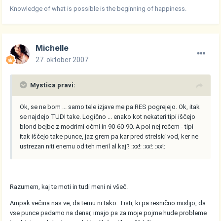
Knowledge of what is possible is the beginning of happiness.
Michelle
27. oktober 2007
Mystica pravi:
Ok, se ne bom ... samo tele izjave me pa RES pogrejejo. Ok, itak
se najdejo TUDI take. Logično ... enako kot nekateri tipi iščejo
blond bejbe z modrimi očmi in 90-60-90. A pol nej rečem - tipi
itak iščejo take punce, jaz grem pa kar pred strelski vod, ker ne
ustrezan niti enemu od teh meril al kaj? :xx!: :xx!: :xx!:
Razumem, kaj te moti in tudi meni ni všeč.
Ampak večina nas ve, da temu ni tako. Tisti, ki pa resnično mislijo, da
vse punce padamo na denar, imajo pa za moje pojme hude probleme