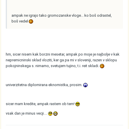
ampak ne igrajo tako gromozanske vloge... ko boš odrastel,
boš vedel
hm, sicer nisem kak borzni mesetar, ampak po moje je najbolje v kak
nepremicninski sklad vloziti, ker ga pa mi v sloveniji, razen v sklopu
pokojninskega s. nimamo, svetujem tujino, t.i. reit skladi.
univerzitetna diplomirana eknomistka, prosim.
sicer mam kredite, ampak rastem ob tem!
vsak dan je minus vecji....