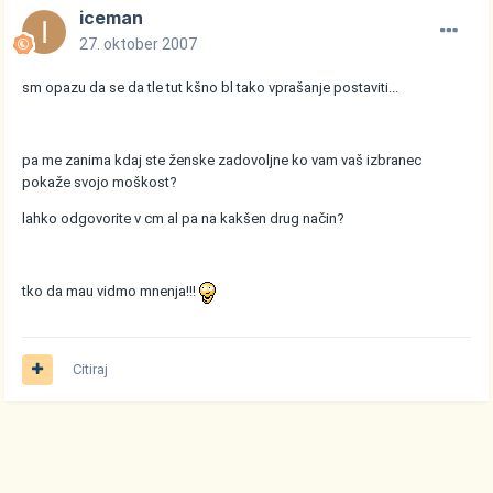
iceman
27. oktober 2007
sm opazu da se da tle tut kšno bl tako vprašanje postaviti...
pa me zanima kdaj ste ženske zadovoljne ko vam vaš izbranec
pokaže svojo moškost?
lahko odgovorite v cm al pa na kakšen drug način?
tko da mau vidmo mnenja!!!
Citiraj