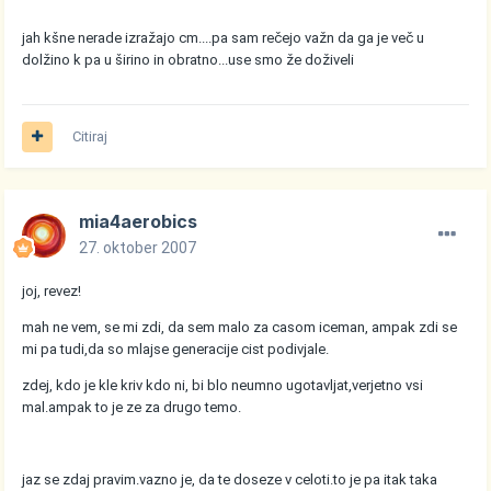
jah kšne nerade izražajo cm....pa sam rečejo važn da ga je več u
dolžino k pa u širino in obratno...use smo že doživeli
Citiraj
mia4aerobics
27. oktober 2007
joj, revez!
mah ne vem, se mi zdi, da sem malo za casom iceman, ampak zdi se
mi pa tudi,da so mlajse generacije cist podivjale.
zdej, kdo je kle kriv kdo ni, bi blo neumno ugotavljat,verjetno vsi
mal.ampak to je ze za drugo temo.
jaz se zdaj pravim.vazno je, da te doseze v celoti.to je pa itak taka