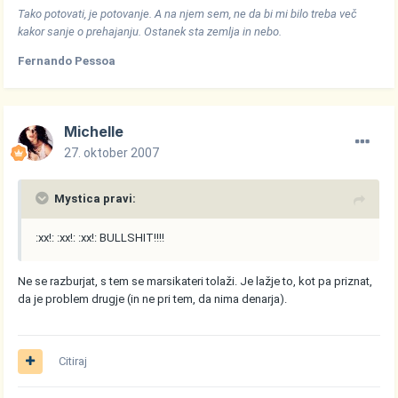
Tako potovati, je potovanje. A na njem sem, ne da bi mi bilo treba več
kakor sanje o prehajanju. Ostanek sta zemlja in nebo.
Fernando Pessoa
Michelle
27. oktober 2007
Mystica pravi:
:xx!: :xx!: :xx!: BULLSHIT!!!!
Ne se razburjat, s tem se marsikateri tolaži. Je lažje to, kot pa priznat,
da je problem drugje (in ne pri tem, da nima denarja).
Citiraj