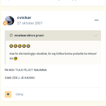
cvickar
27. oktober 2007
mia4aerobics pravi:
mar bi sla teologijo studirat, bi saj lohka komu poturila ta minus!
x!x
PA NISI TULK FEJST NAUMNA
SAM ZDEJ JE KASNO
Citiraj