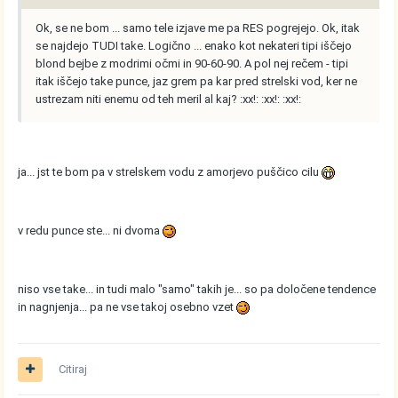
Ok, se ne bom ... samo tele izjave me pa RES pogrejejo. Ok, itak
se najdejo TUDI take. Logično ... enako kot nekateri tipi iščejo
blond bejbe z modrimi očmi in 90-60-90. A pol nej rečem - tipi
itak iščejo take punce, jaz grem pa kar pred strelski vod, ker ne
ustrezam niti enemu od teh meril al kaj? :xx!: :xx!: :xx!:
ja... jst te bom pa v strelskem vodu z amorjevo puščico cilu
v redu punce ste... ni dvoma
niso vse take... in tudi malo "samo" takih je... so pa določene tendence
in nagnjenja... pa ne vse takoj osebno vzet
Citiraj