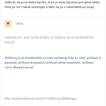
redkost, da je ne dobis kar tko, in ko jo imas, kje imas pol sploh lahko
misli pri cm? takrat razmisljas o letih, ne pa o centimetrih.po moje...
Citiraj
TAKO BLIZU, KOT SI ŽELIŠ BITI, SI TAKRAT, KO SI NESKONČNO
DALEČ.
Nothing is so intolerable to man as being fully at rest, without a
passion, without business, without entertainment, without
care. Blaise Pascal
http://www4.slikomat.com/07/1208/d1g-26066d.jpg