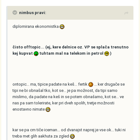
nimbus pravi:
diplomirana ekonomistka
čisto offtopic... (ej, kere delnice oz. VP se splača trenutno
kej kupvat
tuhtam mal na telekom in petrol
)
ontopic... ma, tipice padate na keš... fertik
... ker drugače se
tipi ne bi obnašal tko, kot se... je pa možnost, da tipi samo
mislimo, da padate na keš in se potem obnašamo, kot se... ve
nas pa sam tolerirate, ker pri dveh spolih, tretje možnosti
enostavno nimate
kar se pa cm tiče iceman... od dvanajst naprej je vse ok... tuki ni
treba met glih aakhuta za zgled