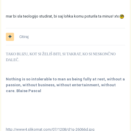
mar bi sla teologijo studirat, bi saj lohka komu poturila ta minus! x!x
Citiraj
TAKO BLIZU, KOT SI ŽELIŠ BITI, SI TAKRAT, KO SI NESKONČNO
DALEČ.
Nothing is so intolerable to man as being fully at rest, without a
passion, without business, without entertainment, without
care. Blaise Pascal
http://www4.slikomat.com/07/1208/d1g-26066d.jpg