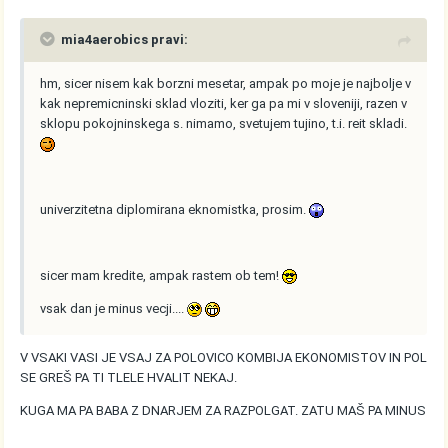
mia4aerobics pravi:
hm, sicer nisem kak borzni mesetar, ampak po moje je najbolje v
kak nepremicninski sklad vloziti, ker ga pa mi v sloveniji, razen v
sklopu pokojninskega s. nimamo, svetujem tujino, t.i. reit skladi.
univerzitetna diplomirana eknomistka, prosim.
sicer mam kredite, ampak rastem ob tem!
vsak dan je minus vecji....
V VSAKI VASI JE VSAJ ZA POLOVICO KOMBIJA EKONOMISTOV IN POL
SE GREŠ PA TI TLELE HVALIT NEKAJ.
KUGA MA PA BABA Z DNARJEM ZA RAZPOLGAT. ZATU MAŠ PA MINUS