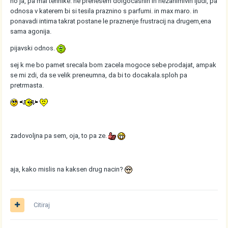
no ja, pa mal tehnike. ne prenesem dolgocasnih in nezanimivih ljudi, pa
odnosa v katerem bi si tesila praznino s parfumi. in max maro. in
ponavadi intima takrat postane le praznenje frustracij na drugem,ena
sama agonija.
pijavski odnos.
sej k me bo pamet srecala bom zacela mogoce sebe prodajat, ampak
se mi zdi, da se velik preneumna, da bi to docakala.sploh pa
pretrmasta.
zadovoljna pa sem, oja, to pa ze.
aja, kako mislis na kaksen drug nacin?
Citiraj