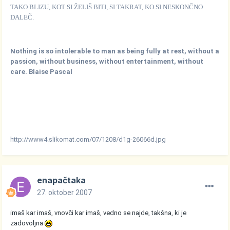
TAKO BLIZU, KOT SI ŽELIŠ BITI, SI TAKRAT, KO SI NESKONČNO
DALEČ.
Nothing is so intolerable to man as being fully at rest, without a
passion, without business, without entertainment, without
care. Blaise Pascal
http://www4.slikomat.com/07/1208/d1g-26066d.jpg
enapačtaka
27. oktober 2007
imaš kar imaš, vnovči kar imaš, vedno se najde, takšna, ki je
zadovoljna