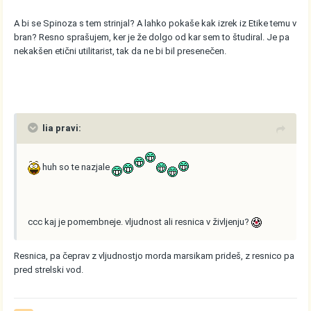
A bi se Spinoza s tem strinjal? A lahko pokaše kak izrek iz Etike temu v
bran? Resno sprašujem, ker je že dolgo od kar sem to študiral. Je pa
nekakšen etični utilitarist, tak da ne bi bil presenečen.
lia pravi:
huh so te nazjale
ccc kaj je pomembneje. vljudnost ali resnica v življenju?
Resnica, pa čeprav z vljudnostjo morda marsikam prideš, z resnico pa
pred strelski vod.