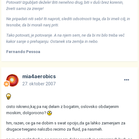
Potovati! Izgubljati dežele! Biti nenehno drug, biti v duši brez korenin,
živeti samo za zrenje!
Ne pripadati niti sebi! Iti naproti, slediti odsotnosti tega, da bi imeli cilj, in
tesnobe, da bi morali nanj priti.
Tako potovati, je potovanje. A na njem sem, ne da bi mi bilo treba več
kakor sanje o prehajanju. Ostanek sta zemlja in nebo.
Fernando Pessoa
mia4aerobics
27. oktober 2007
cisto iskreno,kaj pa naj delam z bogatim, oslovsko obdarjenim
moskim, dolgorocno?
hm, razen, ce ga ne dobim s swat opcijo,da ga lahko zamenjam za
drugace tvegano nalozbo.recimo za fluid, pa nasmeh.