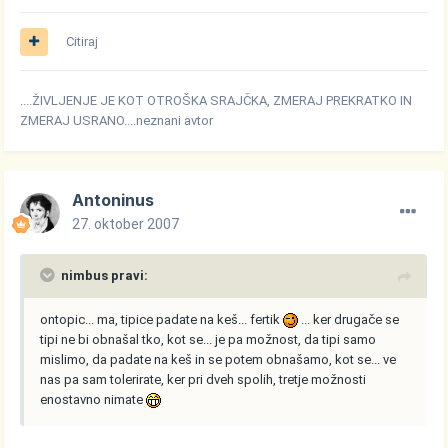
Citiraj
....ŽIVLJENJE JE KOT OTROŠKA SRAJČKA, ZMERAJ PREKRATKO IN
ZMERAJ USRANO....neznani avtor
Antoninus
27. oktober 2007
nimbus pravi:
ontopic... ma, tipice padate na keš... fertik
... ker drugače se
tipi ne bi obnašal tko, kot se... je pa možnost, da tipi samo
mislimo, da padate na keš in se potem obnašamo, kot se... ve
nas pa sam tolerirate, ker pri dveh spolih, tretje možnosti
enostavno nimate