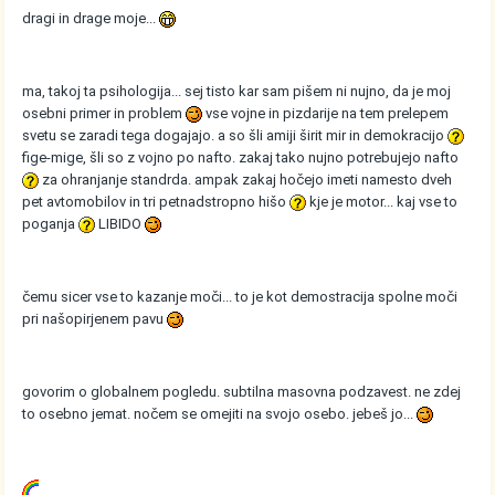
dragi in drage moje...
ma, takoj ta psihologija... sej tisto kar sam pišem ni nujno, da je moj
osebni primer in problem
vse vojne in pizdarije na tem prelepem
svetu se zaradi tega dogajajo. a so šli amiji širit mir in demokracijo
fige-mige, šli so z vojno po nafto. zakaj tako nujno potrebujejo nafto
za ohranjanje standrda. ampak zakaj hočejo imeti namesto dveh
pet avtomobilov in tri petnadstropno hišo
kje je motor... kaj vse to
poganja
LIBIDO
čemu sicer vse to kazanje moči... to je kot demostracija spolne moči
pri našopirjenem pavu
govorim o globalnem pogledu. subtilna masovna podzavest. ne zdej
to osebno jemat. nočem se omejiti na svojo osebo. jebeš jo...