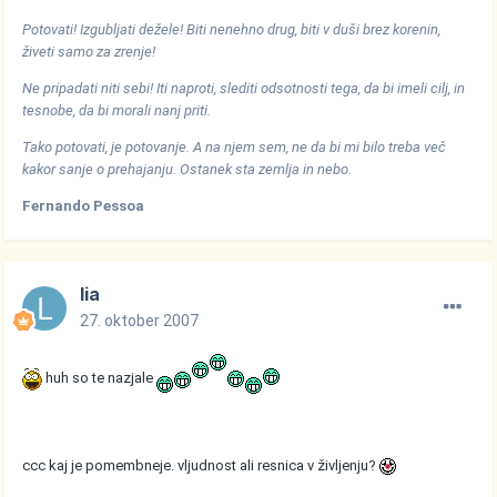
Potovati! Izgubljati dežele! Biti nenehno drug, biti v duši brez korenin,
živeti samo za zrenje!
Ne pripadati niti sebi! Iti naproti, slediti odsotnosti tega, da bi imeli cilj, in
tesnobe, da bi morali nanj priti.
Tako potovati, je potovanje. A na njem sem, ne da bi mi bilo treba več
kakor sanje o prehajanju. Ostanek sta zemlja in nebo.
Fernando Pessoa
lia
27. oktober 2007
huh so te nazjale
ccc kaj je pomembneje. vljudnost ali resnica v življenju?