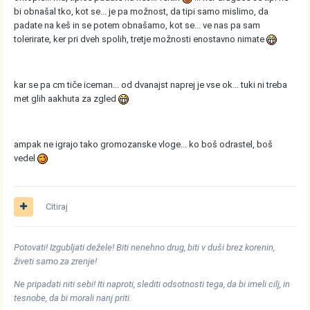
bi obnašal tko, kot se... je pa možnost, da tipi samo mislimo, da
padate na keš in se potem obnašamo, kot se... ve nas pa sam
tolerirate, ker pri dveh spolih, tretje možnosti enostavno nimate
kar se pa cm tiče iceman... od dvanajst naprej je vse ok... tuki ni treba
met glih aakhuta za zgled
ampak ne igrajo tako gromozanske vloge... ko boš odrastel, boš
vedel
Citiraj
Potovati! Izgubljati dežele! Biti nenehno drug, biti v duši brez korenin,
živeti samo za zrenje!
Ne pripadati niti sebi! Iti naproti, slediti odsotnosti tega, da bi imeli cilj, in
tesnobe, da bi morali nanj priti.