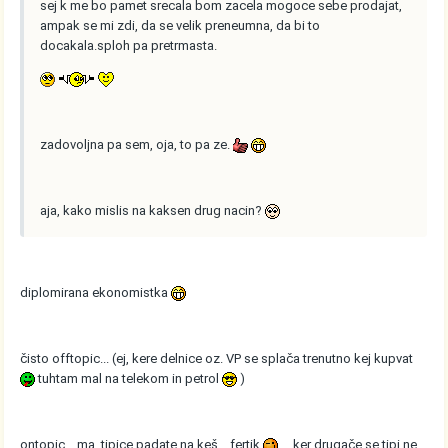
sej k me bo pamet srecala bom zacela mogoce sebe prodajat,
ampak se mi zdi, da se velik preneumna, da bi to
docakala.sploh pa pretrmasta.
zadovoljna pa sem, oja, to pa ze.
aja, kako mislis na kaksen drug nacin?
diplomirana ekonomistka
čisto offtopic... (ej, kere delnice oz. VP se splača trenutno kej kupvat
tuhtam mal na telekom in petrol
)
ontopic... ma, tipice padate na keš... fertik
... ker drugače se tipi ne