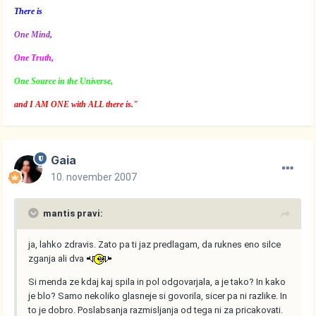
There is
One Mind,
One Truth,
One Source in the Universe,
and I AM ONE with ALL there is."
Gaia
10. november 2007
mantis pravi:
ja, lahko zdravis. Zato pa ti jaz predlagam, da ruknes eno silce
zganja ali dva
Si menda ze kdaj kaj spila in pol odgovarjala, a je tako? In kako
je blo? Samo nekoliko glasneje si govorila, sicer pa ni razlike. In
to je dobro. Poslabsanja razmisljanja od tega ni za pricakovati.