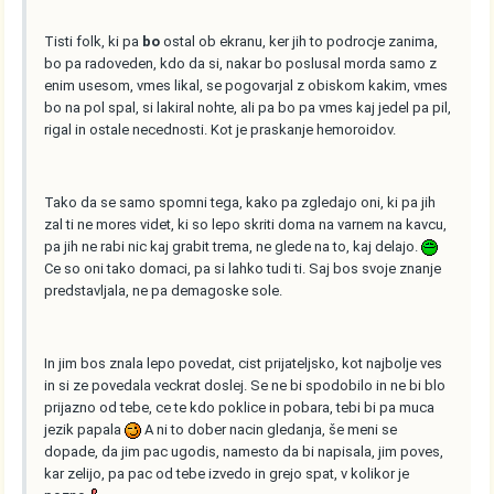
Tisti folk, ki pa
bo
ostal ob ekranu, ker jih to podrocje zanima,
bo pa radoveden, kdo da si, nakar bo poslusal morda samo z
enim usesom, vmes likal, se pogovarjal z obiskom kakim, vmes
bo na pol spal, si lakiral nohte, ali pa bo pa vmes kaj jedel pa pil,
rigal in ostale necednosti. Kot je praskanje hemoroidov.
Tako da se samo spomni tega, kako pa zgledajo oni, ki pa jih
zal ti ne mores videt, ki so lepo skriti doma na varnem na kavcu,
pa jih ne rabi nic kaj grabit trema, ne glede na to, kaj delajo.
Ce so oni tako domaci, pa si lahko tudi ti. Saj bos svoje znanje
predstavljala, ne pa demagoske sole.
In jim bos znala lepo povedat, cist prijateljsko, kot najbolje ves
in si ze povedala veckrat doslej. Se ne bi spodobilo in ne bi blo
prijazno od tebe, ce te kdo poklice in pobara, tebi bi pa muca
jezik papala
A ni to dober nacin gledanja, še meni se
dopade, da jim pac ugodis, namesto da bi napisala, jim poves,
kar zelijo, pa pac od tebe izvedo in grejo spat, v kolikor je