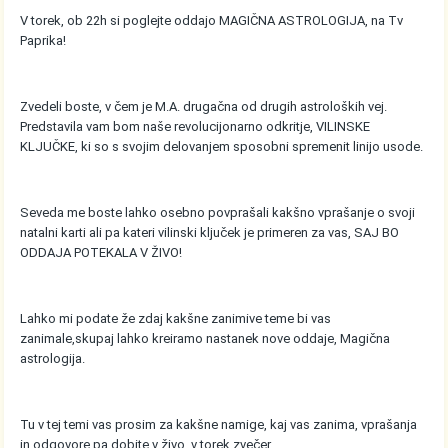
V torek, ob 22h si poglejte oddajo MAGIČNA ASTROLOGIJA, na Tv
Paprika!
Zvedeli boste, v čem je M.A. drugačna od drugih astroloških vej.
Predstavila vam bom naše revolucijonarno odkritje, VILINSKE
KLJUČKE, ki so s svojim delovanjem sposobni spremenit linijo usode.
Seveda me boste lahko osebno povprašali kakšno vprašanje o svoji
natalni karti ali pa kateri vilinski ključek je primeren za vas, SAJ BO
ODDAJA POTEKALA V ŽIVO!
Lahko mi podate že zdaj kakšne zanimive teme bi vas
zanimale,skupaj lahko kreiramo nastanek nove oddaje, Magična
astrologija.
Tu v tej temi vas prosim za kakšne namige, kaj vas zanima, vprašanja
in odgovore pa dobite v živo, v torek zvečer.