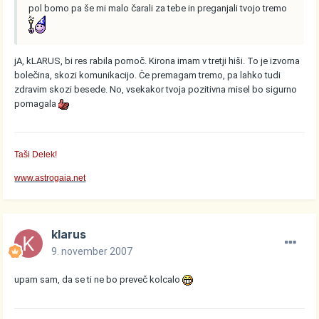
pol bomo pa še mi malo čarali za tebe in preganjali tvojo tremo
jA, kLARUS, bi res rabila pomoč. Kirona imam v tretji hiši. To je izvorna
bolečina, skozi komunikacijo. Če premagam tremo, pa lahko tudi
zdravim skozi besede. No, vsekakor tvoja pozitivna misel bo sigurno
pomagala
Taši Delek!
www.astrogaia.net
klarus
9. november 2007
upam sam, da se ti ne bo preveč kolcalo