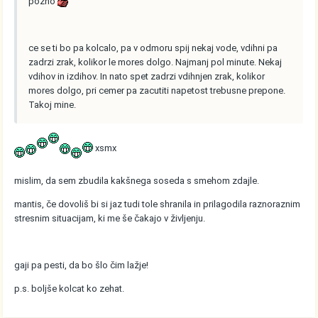
pozno
ce se ti bo pa kolcalo, pa v odmoru spij nekaj vode, vdihni pa
zadrzi zrak, kolikor le mores dolgo. Najmanj pol minute. Nekaj
vdihov in izdihov. In nato spet zadrzi vdihnjen zrak, kolikor
mores dolgo, pri cemer pa zacutiti napetost trebusne prepone.
Takoj mine.
xsmx
mislim, da sem zbudila kakšnega soseda s smehom zdajle.
mantis, če dovoliš bi si jaz tudi tole shranila in prilagodila raznoraznim
stresnim situacijam, ki me še čakajo v življenju.
gaji pa pesti, da bo šlo čim lažje!
p.s. boljše kolcat ko zehat.