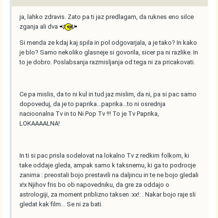
ja, lahko zdravis. Zato pa ti jaz predlagam, da ruknes eno silce
zganja ali dva
Si menda ze kdaj kaj spila in pol odgovarjala, a je tako? In kako
je blo? Samo nekoliko glasneje si govorila, sicer pa ni razlike. In
to je dobro. Poslabsanja razmisljanja od tega ni za pricakovati.
Ce pa mislis, da to ni kul in tud jaz mislim, da ni, pa si pac samo
dopoveduj, da je to paprika...paprika...to ni osrednja
nacioonalna Tv in to Ni Pop Tv !!! To je Tv Paprika,
LOKAAAALNA!
In ti si pac prisla sodelovat na lokalno Tv z redkim folkom, ki
take oddaje gleda, ampak samo k taksnemu, ki ga to podrocje
zanima : preostali bojo prestavili na daljincu in te ne bojo gledali
x!x Njihov fris bo ob napovedniku, da gre za oddajo o
astrologiji, za moment priblizno taksen :xx!: . Nakar bojo raje sli
gledat kak film... Se ni za bati.