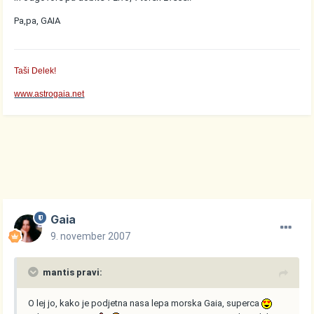
Pa,pa, GAIA
Taši Delek!
www.astrogaia.net
Gaia
9. november 2007
mantis pravi:
O lej jo, kako je podjetna nasa lepa morska Gaia, superca