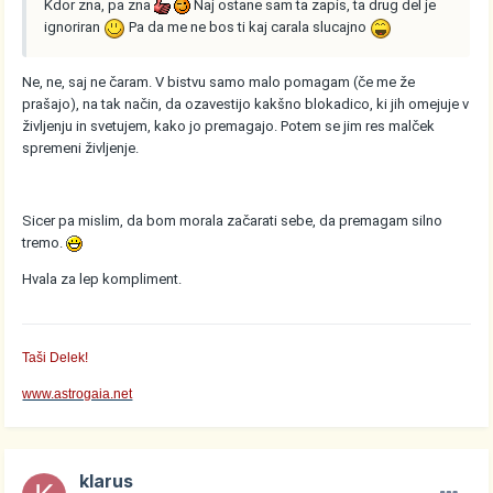
Kdor zna, pa zna
Naj ostane sam ta zapis, ta drug del je
ignoriran
Pa da me ne bos ti kaj carala slucajno
Ne, ne, saj ne čaram. V bistvu samo malo pomagam (če me že
prašajo), na tak način, da ozavestijo kakšno blokadico, ki jih omejuje v
življenju in svetujem, kako jo premagajo. Potem se jim res malček
spremeni življenje.
Sicer pa mislim, da bom morala začarati sebe, da premagam silno
tremo.
Hvala za lep kompliment.
Taši Delek!
www.astrogaia.net
klarus