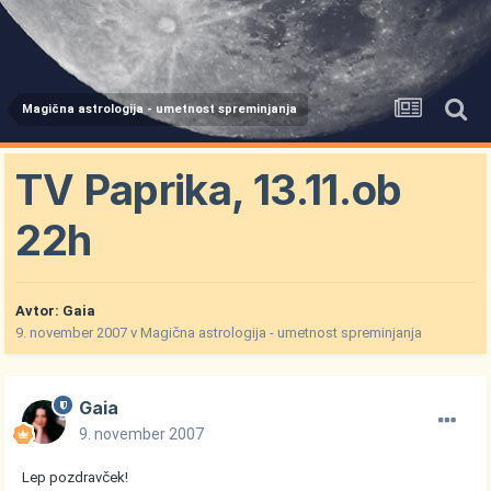
Magična astrologija - umetnost spreminjanja
TV Paprika, 13.11.ob
22h
Avtor:
Gaia
9. november 2007
v
Magična astrologija - umetnost spreminjanja
Gaia
9. november 2007
Lep pozdravček!