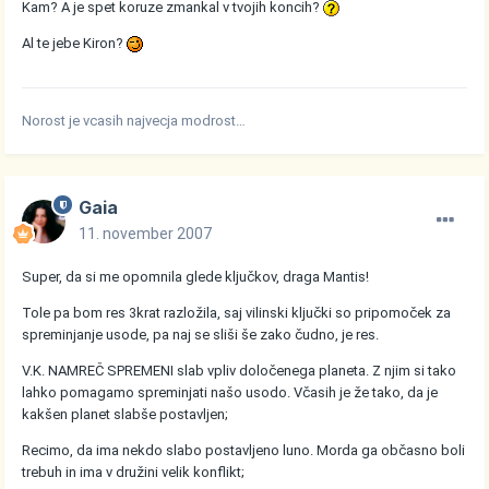
Kam? A je spet koruze zmankal v tvojih koncih?
Al te jebe Kiron?
Norost je vcasih najvecja modrost…
Gaia
11. november 2007
Super, da si me opomnila glede ključkov, draga Mantis!
Tole pa bom res 3krat razložila, saj vilinski ključki so pripomoček za
spreminjanje usode, pa naj se sliši še zako čudno, je res.
V.K. NAMREČ SPREMENI slab vpliv določenega planeta. Z njim si tako
lahko pomagamo spreminjati našo usodo. Včasih je že tako, da je
kakšen planet slabše postavljen;
Recimo, da ima nekdo slabo postavljeno luno. Morda ga občasno boli
trebuh in ima v družini velik konflikt;