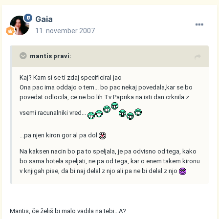
Gaia
11. november 2007
mantis pravi:
Kaj? Kam si se ti zdaj specificiral jao
Ona pac ima oddajo o tem... bo pac nekaj povedala,kar se bo
povedat odlocila, ce ne bo lih Tv Paprika na isti dan crknila z
vsemi racunalniki vred...
...pa njen kiron gor al pa dol
Na kaksen nacin bo pa to speljala, je pa odvisno od tega, kako
bo sama hotela speljati, ne pa od tega, kar o enem takem kironu
v knjigah pise, da bi naj delal z njo ali pa ne bi delal z njo
Mantis, če želiš bi malo vadila na tebi...A?