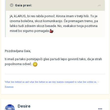
Gaia pravi:
jA, kLARUS, bi res rabila pomoč. Kirona imam v tretji hiši. To je
izvorna bolečina, skozi komunikacijo. Če premagam tremo, pa
lahko tudi zdravim skozi besede. No, vsekakor tvoja pozitivna
misel bo sigurno pomagala
Pozdravljana Gaia,
ti imaš pa tako pomirjajoči glas pa tudi lepo govoriš tako, da je strah
popolnoma odveč.
What lies behind us and what lies before us are tiny matters compared to what lies within us. -
Emerson
Desire