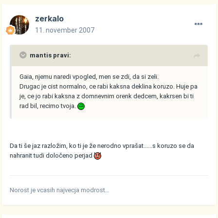
zerkalo
11. november 2007
mantis pravi:
Gaia, njemu naredi vpogled, men se zdi, da si zeli.
Drugac je cist normalno, ce rabi kaksna deklina koruzo. Huje pa
je, ce jo rabi kaksna z domnevnim orenk dedcem, kakrsen bi ti
rad bil, recimo tvoja.
Da ti še jaz razložim, ko ti je že nerodno vprašat......s koruzo se da
nahranit tudi določeno perjad
Norost je vcasih najvecja modrost…