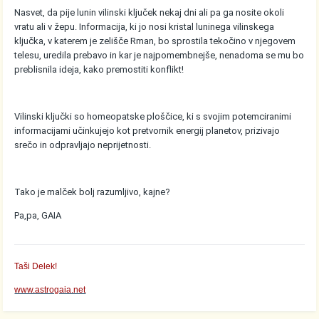
Nasvet, da pije lunin vilinski ključek nekaj dni ali pa ga nosite okoli
vratu ali v žepu. Informacija, ki jo nosi kristal luninega vilinskega
ključka, v katerem je zelišče Rman, bo sprostila tekočino v njegovem
telesu, uredila prebavo in kar je najpomembnejše, nenadoma se mu bo
preblisnila ideja, kako premostiti konflikt!
Vilinski ključki so homeopatske ploščice, ki s svojim potemciranimi
informacijami učinkujejo kot pretvornik energij planetov, prizivajo
srečo in odpravljajo neprijetnosti.
Tako je malček bolj razumljivo, kajne?
Pa,pa, GAIA
Taši Delek!
www.astrogaia.net