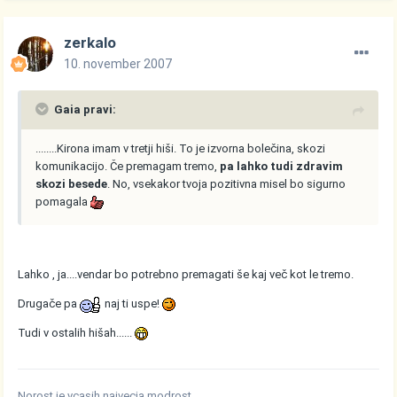
zerkalo
10. november 2007
Gaia pravi:
........Kirona imam v tretji hiši. To je izvorna bolečina, skozi
komunikacijo. Če premagam tremo,
pa lahko tudi zdravim
skozi besede
. No, vsekakor tvoja pozitivna misel bo sigurno
pomagala
Lahko , ja....vendar bo potrebno premagati še kaj več kot le tremo.
Drugače pa
naj ti uspe!
Tudi v ostalih hišah......
Norost je vcasih najvecja modrost…