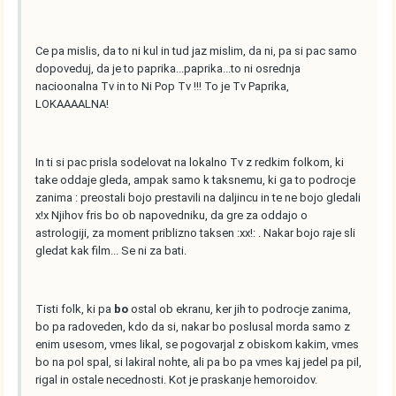
Ce pa mislis, da to ni kul in tud jaz mislim, da ni, pa si pac samo
dopoveduj, da je to paprika...paprika...to ni osrednja
nacioonalna Tv in to Ni Pop Tv !!! To je Tv Paprika,
LOKAAAALNA!
In ti si pac prisla sodelovat na lokalno Tv z redkim folkom, ki
take oddaje gleda, ampak samo k taksnemu, ki ga to podrocje
zanima : preostali bojo prestavili na daljincu in te ne bojo gledali
x!x Njihov fris bo ob napovedniku, da gre za oddajo o
astrologiji, za moment priblizno taksen :xx!: . Nakar bojo raje sli
gledat kak film... Se ni za bati.
Tisti folk, ki pa
bo
ostal ob ekranu, ker jih to podrocje zanima,
bo pa radoveden, kdo da si, nakar bo poslusal morda samo z
enim usesom, vmes likal, se pogovarjal z obiskom kakim, vmes
bo na pol spal, si lakiral nohte, ali pa bo pa vmes kaj jedel pa pil,
rigal in ostale necednosti. Kot je praskanje hemoroidov.