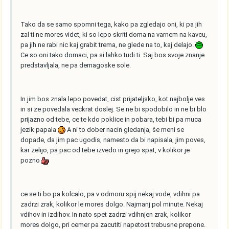
Tako da se samo spomni tega, kako pa zgledajo oni, ki pa jih
zal ti ne mores videt, ki so lepo skriti doma na varnem na kavcu,
pa jih ne rabi nic kaj grabit trema, ne glede na to, kaj delajo.
Ce so oni tako domaci, pa si lahko tudi ti. Saj bos svoje znanje
predstavljala, ne pa demagoske sole.
In jim bos znala lepo povedat, cist prijateljsko, kot najbolje ves
in si ze povedala veckrat doslej. Se ne bi spodobilo in ne bi blo
prijazno od tebe, ce te kdo poklice in pobara, tebi bi pa muca
jezik papala
A ni to dober nacin gledanja, še meni se
dopade, da jim pac ugodis, namesto da bi napisala, jim poves,
kar zelijo, pa pac od tebe izvedo in grejo spat, v kolikor je
pozno
ce se ti bo pa kolcalo, pa v odmoru spij nekaj vode, vdihni pa
zadrzi zrak, kolikor le mores dolgo. Najmanj pol minute. Nekaj
vdihov in izdihov. In nato spet zadrzi vdihnjen zrak, kolikor
mores dolgo, pri cemer pa zacutiti napetost trebusne prepone.