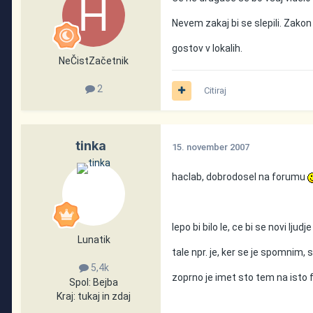
Nevem zakaj bi se slepili. Zako
gostov v lokalih.
NeČistZačetnik
2
Citiraj
tinka
15. november 2007
haclab, dobrodosel na forumu
lepo bi bilo le, ce bi se novi ljud
Lunatik
tale npr. je, ker se je spomnim,
5,4k
zoprno je imet sto tem na isto f
Spol:
Bejba
Kraj:
tukaj in zdaj