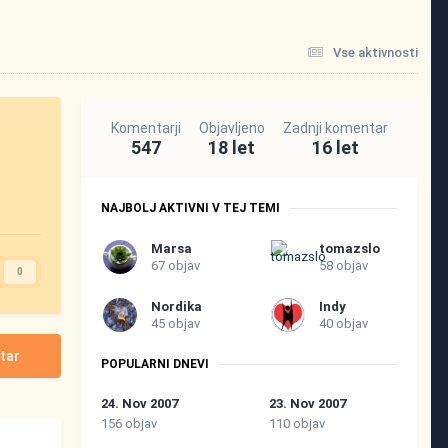
Vse aktivnosti
Komentarji
Objavljeno
Zadnji komentar
547
18 let
16 let
NAJBOLJ AKTIVNI V TEJ TEMI
Marsa
tomazslo
67 objav
58 objav
0
Nordika
Indy
45 objav
40 objav
tar
POPULARNI DNEVI
24. Nov 2007
23. Nov 2007
156 objav
110 objav