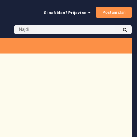
Postani član
Si naš član? Prijavi se