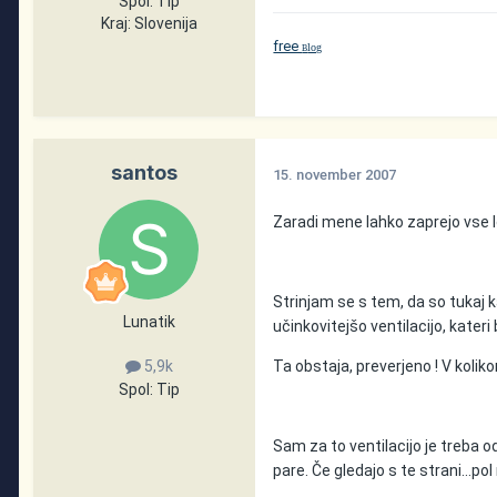
Spol:
Tip
Kraj:
Slovenija
free
log
B
santos
15. november 2007
Zaradi mene lahko zaprejo vse lo
Strinjam se s tem, da so tukaj ka
Lunatik
učinkovitejšo ventilacijo, kateri
Ta obstaja, preverjeno ! V kolik
5,9k
Spol:
Tip
Sam za to ventilacijo je treba o
pare. Če gledajo s te strani...pol