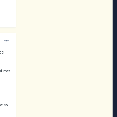
pd.
al imet
ne so