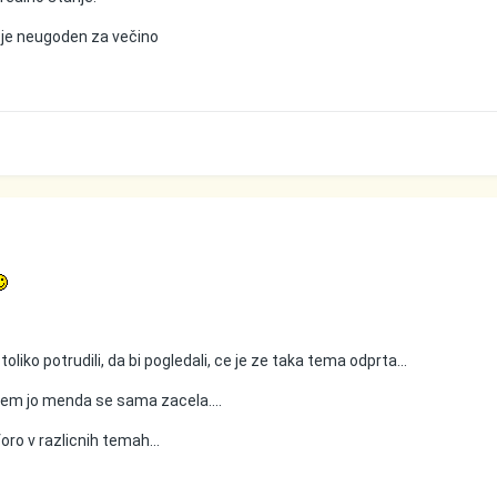
n je neugoden za večino
je toliko potrudili, da bi pogledali, ce je ze taka tema odprta...
 sem jo menda se sama zacela....
oro v razlicnih temah...