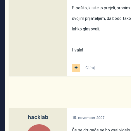
E-pošto, ki ste jo prejeli, prosi
svojim prijateljem, da bodo tako
lahko glasovali.
Hvala!
Citiraj
hacklab
15. november 2007
Če ne drugače se bo vsaj videlo 