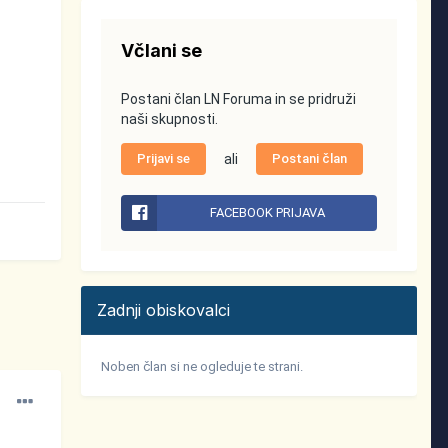
Včlani se
Postani član LN Foruma in se pridruži
naši skupnosti.
Prijavi se
ali
Postani član
FACEBOOK PRIJAVA
Zadnji obiskovalci
Noben član si ne ogleduje te strani.