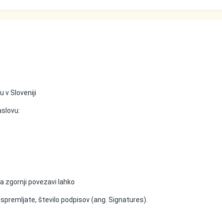
 v Sloveniji
aslovu:
Na zgornji povezavi lahko
o spremljate, število podpisov (ang. Signatures).