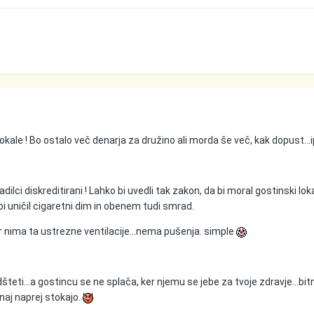
kale ! Bo ostalo več denarja za družino ali morda še več, kak dopust...i
dilci diskreditirani ! Lahko bi uvedli tak zakon, da bi moral gostinski lok
 bi uničil cigaretni dim in obenem tudi smrad.
or nima ta ustrezne ventilacije...nema pušenja. simple
dšteti...a gostincu se ne splača, ker njemu se jebe za tvoje zdravje...bit
 naj naprej stokajo.