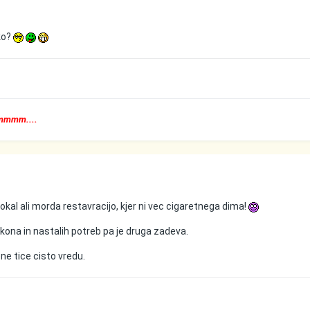
ko?
mmmmm....
okal ali morda restavracijo, kjer ni vec cigaretnega dima!
akona in nastalih potreb pa je druga zadeva.
ne tice cisto vredu.