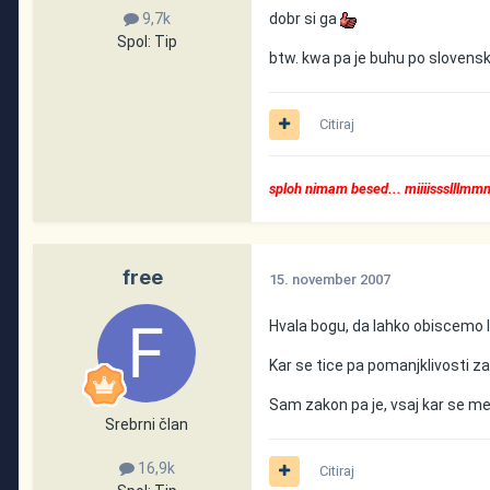
dobr si ga
9,7k
Spol:
Tip
btw. kwa pa je buhu po slovens
Citiraj
sploh nimam besed... miiiissslllm
free
15. november 2007
Hvala bogu, da lahko obiscemo l
Kar se tice pa pomanjklivosti z
Sam zakon pa je, vsaj kar se me
Srebrni član
16,9k
Citiraj