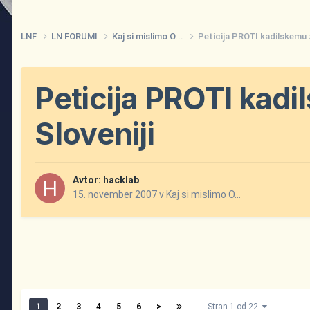
LNF
LN FORUMI
Kaj si mislimo O...
Peticija PROTI kadilskemu 
Peticija PROTI kad
Sloveniji
Avtor:
hacklab
15. november 2007
v
Kaj si mislimo O...
1
2
3
4
5
6
>
Stran 1 od 22