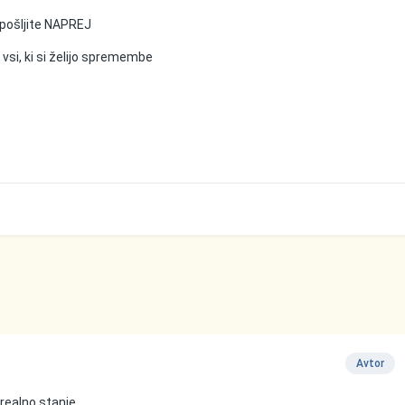
m pošljite NAPREJ
 vsi, ki si želijo spremembe
Avtor
realno stanje.