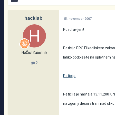
hacklab
15. november 2007
Pozdravljeni!
Peticijo PROTI kadilskem zakonu
NeČistZačetnik
lahko podpišete na spletnem n
2
Peticija
Peticija je nastala 13.11.2007. 
na zgornji desni strani nad slik