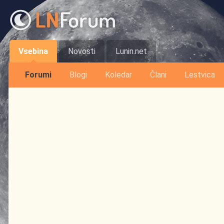
Vsebina
Novosti
Lunin.net
Forumi
Blogi
Koledar
Člani
Lestvica