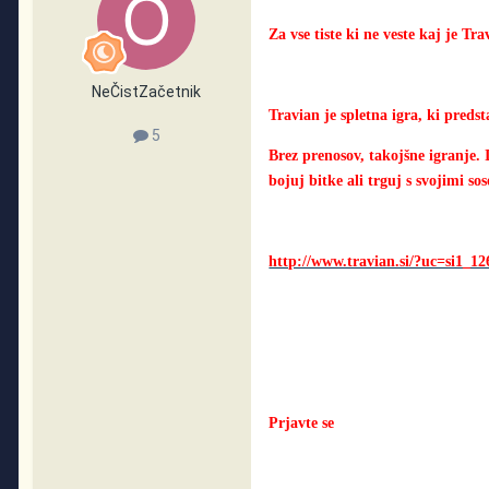
Za vse tiste ki ne veste kaj je Tra
NeČistZačetnik
Travian je spletna igra, ki predst
5
Brez prenosov, takojšne igranje. 
bojuj bitke ali trguj s svojimi sos
http://www.travian.si/?uc=si1_12
Prjavte se