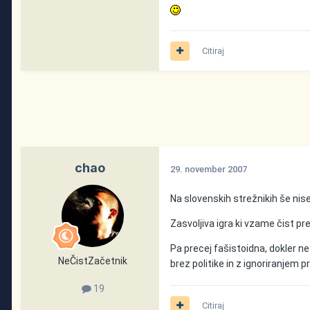
Citiraj
chao
29. november 2007
Na slovenskih strežnikih še nis
Zasvoljiva igra ki vzame čist pr
Pa precej fašistoidna, dokler n
NeČistZačetnik
brez politike in z ignoriranjem p
19
Citiraj