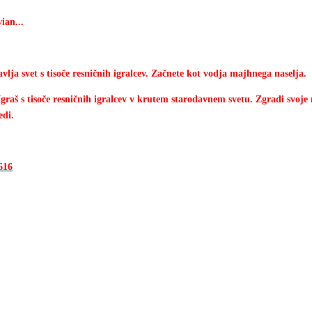
vian...
avlja svet s tisoče resničnih igralcev. Začnete kot vodja majhnega naselja.
Igraš s tisoče resničnih igralcev v krutem starodavnem svetu. Zgradi svoje 
edi.
616