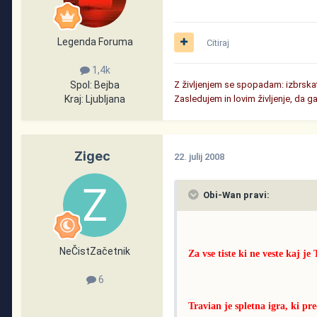
Legenda Foruma
Citiraj
1,4k
Spol:
Bejba
Z življenjem se spopadam: izbrskati
Kraj:
Ljubljana
Zasledujem in lovim življenje, da g
Zigec
22. julij 2008
Obi-Wan pravi:
NeČistZačetnik
Za vse tiste ki ne veste kaj je 
6
Travian je spletna igra, ki pr