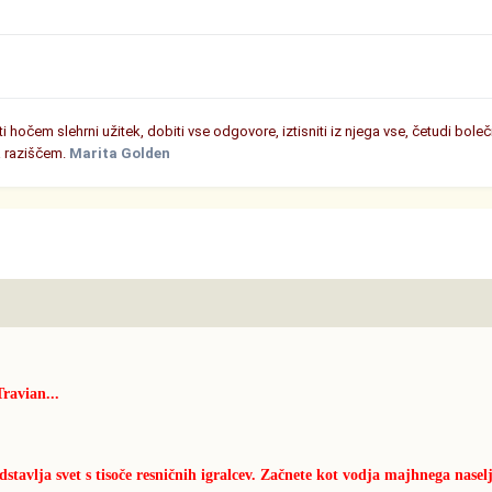
 hočem slehrni užitek, dobiti vse odgovore, iztisniti iz njega vse, četudi boleč
a raziščem.
Marita Golden
Travian...
edstavlja svet s tisoče resničnih igralcev. Začnete kot vodja majhnega nasel