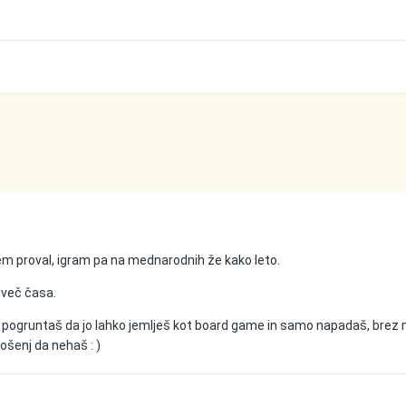
em proval, igram pa na mednarodnih že kako leto.
eveč časa.
e pogruntaš da jo lahko jemlješ kot board game in samo napadaš, brez m
rošenj da nehaš : )