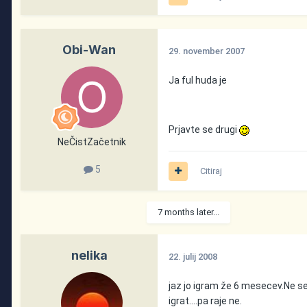
Obi-Wan
29. november 2007
Ja ful huda je
Prjavte se drugi
NeČistZačetnik
5
Citiraj
7 months later...
nelika
22. julij 2008
jaz jo igram že 6 mesecev.Ne se 
igrat....pa raje ne.