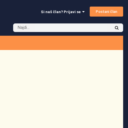
Postani član
Si naš član? Prijavi se