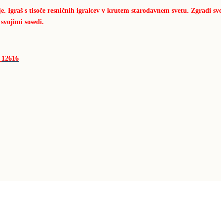
e. Igraš s tisoče resničnih igralcev v krutem starodavnem svetu. Zgradi sv
 svojimi sosedi.
1_12616