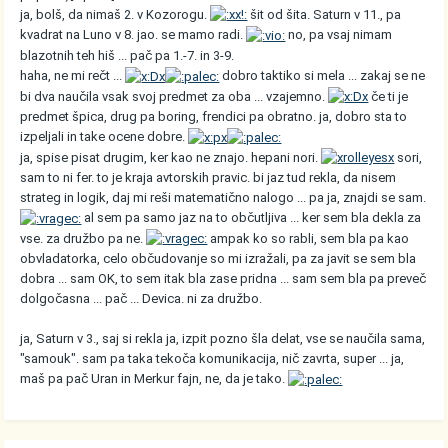
ja, bolš, da nimaš 2. v Kozorogu.
šit od šita. Saturn v 11., pa
kvadrat na Luno v 8. jao. se mamo radi.
no, pa vsaj nimam
blazotnih teh hiš ... pač pa 1.-7. in 3-9.
haha, ne mi rečt ...
dobro taktiko si mela ... zakaj se ne
bi dva naučila vsak svoj predmet za oba ... vzajemno.
če ti je
predmet špica, drug pa boring, frendici pa obratno. ja, dobro sta to
izpeljali in take ocene dobre.
ja, spise pisat drugim, ker kao ne znajo. hepani nori.
sori,
sam to ni fer. to je kraja avtorskih pravic. bi jaz tud rekla, da nisem
strateg in logik, daj mi reši matematično nalogo ... pa ja, znajdi se sam.
al sem pa samo jaz na to občutljiva ... ker sem bla dekla za
vse. za družbo pa ne.
ampak ko so rabli, sem bla pa kao
obvladatorka, celo občudovanje so mi izražali, pa za javit se sem bla
dobra ... sam OK, to sem itak bla zase pridna ... sam sem bla pa preveč
dolgočasna ... pač ... Devica. ni za družbo.
ja, Saturn v 3., saj si rekla ja, izpit pozno šla delat, vse se naučila sama,
"samouk". sam pa taka tekoča komunikacija, nič zavrta, super ... ja,
maš pa pač Uran in Merkur fajn, ne, da je tako.