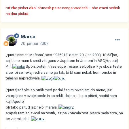
tut che pisker okol obrnesh pa se nanga vsedesh.....she zmeri sedish
na dnu piskra
Marsa
20. januar 2008
[quote name='Mačona' post='935913' date='20. Jan 2008, 18:53']no,
saj Luno mam k sreči v trigonu z Jupitrom in Uranom in ASC[/quote]
Pih!
Spon, potem ti res super resuje, se boljse, k je skozi teste,
sicer bi se nekaj redila samo pa tak, bi bl sam nekak hormonsko in
telesno napredovala.
[quote]sošolci so prišli med podaljšanim bivanjem do mene, jaz
zatopljena v svoje posle in so rekli, daj no, ti lepo pišeš, napiši nam
kaj.[/quote]
oh tako pa tud jaz ne bi marala.
ampak tam so svical na testih, jaz pa koncala test. nisem mela srca, pa
se zur mi je bil.