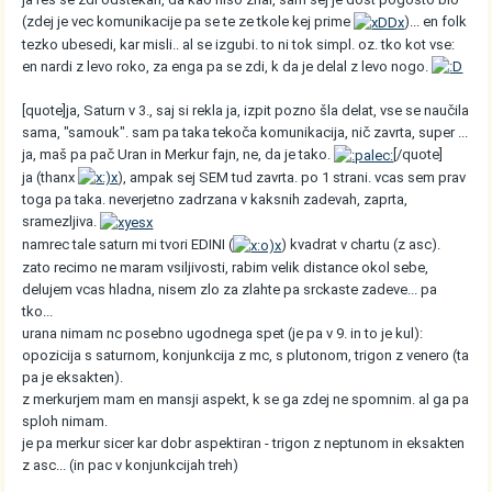
(zdej je vec komunikacije pa se te ze tkole kej prime
)... en folk
tezko ubesedi, kar misli.. al se izgubi. to ni tok simpl. oz. tko kot vse:
en nardi z levo roko, za enga pa se zdi, k da je delal z levo nogo.
[quote]ja, Saturn v 3., saj si rekla ja, izpit pozno šla delat, vse se naučila
sama, "samouk". sam pa taka tekoča komunikacija, nič zavrta, super ...
ja, maš pa pač Uran in Merkur fajn, ne, da je tako.
[/quote]
ja (thanx
), ampak sej SEM tud zavrta. po 1 strani. vcas sem prav
toga pa taka. neverjetno zadrzana v kaksnih zadevah, zaprta,
sramezljiva.
namrec tale saturn mi tvori EDINI (
) kvadrat v chartu (z asc).
zato recimo ne maram vsiljivosti, rabim velik distance okol sebe,
delujem vcas hladna, nisem zlo za zlahte pa srckaste zadeve... pa
tko...
urana nimam nc posebno ugodnega spet (je pa v 9. in to je kul):
opozicija s saturnom, konjunkcija z mc, s plutonom, trigon z venero (ta
pa je eksakten).
z merkurjem mam en mansji aspekt, k se ga zdej ne spomnim. al ga pa
sploh nimam.
je pa merkur sicer kar dobr aspektiran - trigon z neptunom in eksakten
z asc... (in pac v konjunkcijah treh)