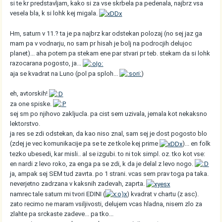
si te kr predstavljam, kako si za vse skrbela pa pedenala, najbrz vsa
vesela bla, k si lohk kej migala.
Hm, saturn v 11.? ta je pa najbrz kar odstekan polozaj (no sej jaz ga
mam pa v vodnarju, no sam pr hisah je bolj na podrocjih delujoc
planet)... aha potem pa stekam ene par stvari pr teb. stekam da si lohk
razocarana pogosto, ja...
aja se kvadrat na Luno (pol pa sploh...
)
eh, avtorskih!
za one spiske.
sej sm po njihovo zakljucla. pa cist sem uzivala, jemala kot nekaksno
lektorstvo.
ja res se zdi odstekan, da kao niso znal, sam sej je dost pogosto blo
(zdej je vec komunikacije pa se te ze tkole kej prime
)... en folk
tezko ubesedi, kar misli.. al se izgubi. to ni tok simpl. oz. tko kot vse:
en nardi z levo roko, za enga pa se zdi, k da je delal z levo nogo.
ja, ampak sej SEM tud zavrta. po 1 strani. vcas sem prav toga pa taka.
neverjetno zadrzana v kaksnih zadevah, zaprta.
namrec tale saturn mi tvori EDINI (
) kvadrat v chartu (z asc).
zato recimo ne maram vsiljivosti, delujem vcas hladna, nisem zlo za
zlahte pa srckaste zadeve... pa tko...