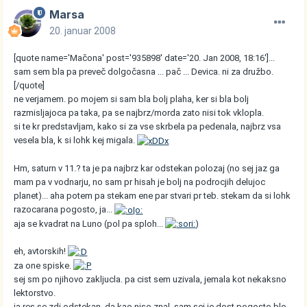
Marsa
20. januar 2008
[quote name='Mačona' post='935898' date='20. Jan 2008, 18:16']...
sam sem bla pa preveč dolgočasna ... pač ... Devica. ni za družbo.
[/quote]
ne verjamem. po mojem si sam bla bolj plaha, ker si bla bolj
razmisljajoca pa taka, pa se najbrz/morda zato nisi tok vklopla.
si te kr predstavljam, kako si za vse skrbela pa pedenala, najbrz vsa
vesela bla, k si lohk kej migala.
Hm, saturn v 11.? ta je pa najbrz kar odstekan polozaj (no sej jaz ga
mam pa v vodnarju, no sam pr hisah je bolj na podrocjih delujoc
planet)... aha potem pa stekam ene par stvari pr teb. stekam da si lohk
razocarana pogosto, ja...
aja se kvadrat na Luno (pol pa sploh...
)
eh, avtorskih!
za one spiske.
sej sm po njihovo zakljucla. pa cist sem uzivala, jemala kot nekaksno
lektorstvo.
ja res se zdi odstekan, da kao niso znal, sam sej je dost pogosto blo