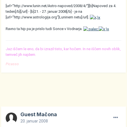
[url="http://www.lunin.net/Astro-napoved/2008/4/"][b]Napoved za 4.
teden[/b][/url] - [b]21. - 27. januar 2008[/b] - je na
[url="http://www.astrologija.org"]Luninem netu[/url].
Ravno ta hip pa je prislo tudi Sonce v Vodnarja.
Jaz iščem le eno; da bi izrazil tisto, kar hočem. In ne iščem novih oblik,
temveč jih najdem.
Picasso
Guest Mačona
20. januar 2008