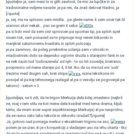
[quote]no ja, sam meni to ni glih zavrtost, če nisi za lupčke in za
tradicionalne vsiljene navade. je pa res, da znaš delovat hladno, ja.
[/quote]
ja, sej. ma na splosno sem mislila... pa glede name. k sem sicer tak bl
uranovc skor nekak... pac se grem it sebe.
pa si kdo misl da sem cist sproscen pa spontan tip, pa sploh spet
nisem tok, sam ponavad se to pripisuje moji veneri bikovski in
manjkrat saturnovemu kvadratu in sploh polozaju.
je pa zanimivo, da poleg prrekinitve solanja sem v otroski in
mladostniski dobi se dejansko ogromn druzla s starejsimi fanti in se
na nek nacin tud 'izobrazevala' od njih - to so bli sosedje, bratranci,
povprecno od mene starejsi po 4, 5 let. tko da so me tud oni 'ucili'
(recimo med drugim sah, brat stripe
, razne leksikone mi
posojal al pa kej tehnicnega razlagal al pa o vesolju se pogovarjal pa
taksno) - saturn v 3.
[quote]aja, se ti zdi, da te trigon Merkurja dela kdaj zmedeno (najbrž
ne, vsaj v tem stilu ne kot mene dela kvadrat med tema dvema, kljub
temu, da imam sicer super aspektiranega Merkurja) al pa nasprotno,
da se ravno zato tako tekoče in slikovito izražaš?[/quote]
Ja, gotovo nad pomaga merkur v eksaktnem trigonu na asc,
potem je se uran, ki je v konjunkciji z vladarjem asc na vrhu charta - tko
da mi to pomaga k spontanosti in izrazanju tud (pa se k je v 9.), sicer