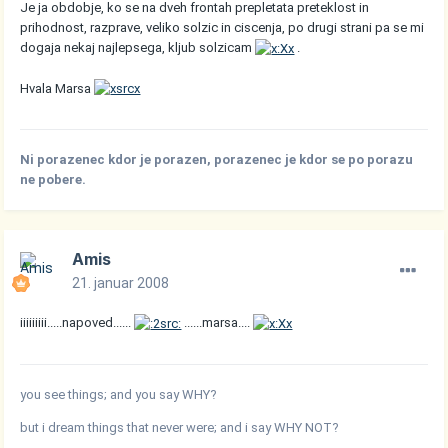
Je ja obdobje, ko se na dveh frontah prepletata preteklost in
prihodnost, razprave, veliko solzic in ciscenja, po drugi strani pa se mi
dogaja nekaj najlepsega, kljub solzicam
.
Hvala Marsa
Ni porazenec kdor je porazen, porazenec je kdor se po porazu
ne pobere.
Amis
21. januar 2008
iiiiiiiii.....napoved......
......marsa....
you see things; and you say WHY?
but i dream things that never were; and i say WHY NOT?