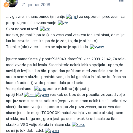
21. januar 2008
... v glavnem, thanx punce (in fantje
) za support in predvsem za
potrpezljivost in razumevanje.
Skor noben ni tezil.
tud tko, po mailih pa to (k so vcas znal v takem tonu mi pisat, da mi je
kar kri zavrela - ces kaj pa da je zdaj to, da je ni in tko).
To mi je (blo) vsec in sem se rajs se je spet lotla.
[quote name='nataly' post='935949' date='20. Jan 2008, 21:42']Za tole -
med z vodo pa ful hvala. Sicer bi tole nekak lahko speljala - upam,da
navkljub levji luni bo šlo..popoldan pač bom med zmešala z vodo..v
sredo sem v službi - predvidevam, da ful garaška in itak ne bo časa na
hrano študirat:)) vodo pa bom dala pred sebe.
Vse splanirano..
bomo videli no:))[/quote]
spelji Nat!
ves kok se bos dobr pocutla. ze zarad volje.
npr. jaz sem se nekak odlocla (ceprav ne maram nekih tesnih odlocitev
sicer), da nom vec jedla ponoc al pa zlo pozn zvecer, pa ce ves dan
nisem jedla. In me je TOOOOOK matral zadnjc, v soboto al kdaj.. sem
si rekla, ma briga me, grem jest. pa sem nekak kr odlasala pa tko...
skratka, VSO voljo zbrala in nisem sla.
se mi je tok dobr zdel.