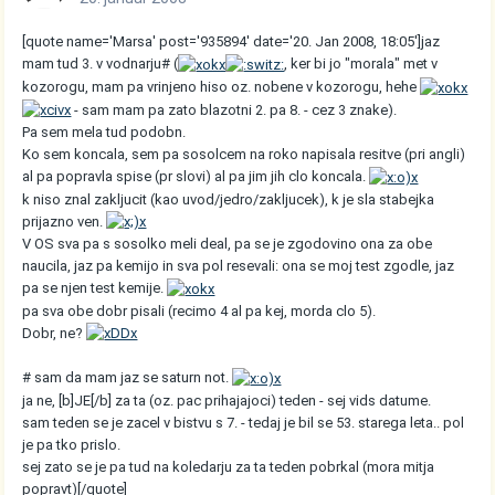
[quote name='Marsa' post='935894' date='20. Jan 2008, 18:05']jaz
mam tud 3. v vodnarju# (
, ker bi jo "morala" met v
kozorogu, mam pa vrinjeno hiso oz. nobene v kozorogu, hehe
- sam mam pa zato blazotni 2. pa 8. - cez 3 znake).
Pa sem mela tud podobn.
Ko sem koncala, sem pa sosolcem na roko napisala resitve (pri angli)
al pa popravla spise (pr slovi) al pa jim jih clo koncala.
k niso znal zakljucit (kao uvod/jedro/zakljucek), k je sla stabejka
prijazno ven.
V OS sva pa s sosolko meli deal, pa se je zgodovino ona za obe
naucila, jaz pa kemijo in sva pol resevali: ona se moj test zgodle, jaz
pa se njen test kemije.
pa sva obe dobr pisali (recimo 4 al pa kej, morda clo 5).
Dobr, ne?
# sam da mam jaz se saturn not.
ja ne, [b]JE[/b] za ta (oz. pac prihajajoci) teden - sej vids datume.
sam teden se je zacel v bistvu s 7. - tedaj je bil se 53. starega leta.. pol
je pa tko prislo.
sej zato se je pa tud na koledarju za ta teden pobrkal (mora mitja
popravt)[/quote]