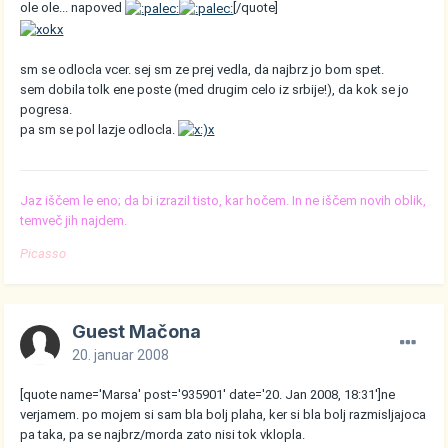
ole ole... napoved
[/quote]
sm se odlocla vcer. sej sm ze prej vedla, da najbrz jo bom spet.
sem dobila tolk ene poste (med drugim celo iz srbije!), da kok se jo
pogresa.
pa sm se pol lazje odlocla.
Jaz iščem le eno; da bi izrazil tisto, kar hočem. In ne iščem novih oblik,
temveč jih najdem.
Picasso
Guest Mačona
20. januar 2008
[quote name='Marsa' post='935901' date='20. Jan 2008, 18:31']ne
verjamem. po mojem si sam bla bolj plaha, ker si bla bolj razmisljajoca
pa taka, pa se najbrz/morda zato nisi tok vklopla.