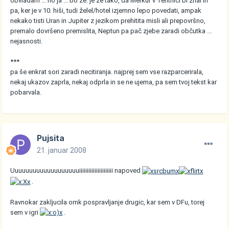
obvladam ... no ja ... bo že. je že tako, da Merkur v Tehtnici bi znal in
pa, ker je v 10. hiši, tudi želel/hotel izjemno lepo povedati, ampak
nekako tisti Uran in Jupiter z jezikom prehitita misli ali prepovršno,
premalo dovršeno premislita, Neptun pa pač zjebe zaradi občutka ...
nejasnosti.
***
pa še enkrat sori zaradi necitiranja. najprej sem vse razparcerirala,
nekaj ukazov zaprla, nekaj odprla in se ne ujema, pa sem tvoj tekst kar
pobarvala.
Pujsita
21. januar 2008
Uuuuuuuuuuuuuuuuuuuiiiiiiiiiiiiiiiiiiiiii napoved
.
Ravnokar zakljucila ornk pospravljanje drugic, kar sem v DFu, torej
sem v igri
.