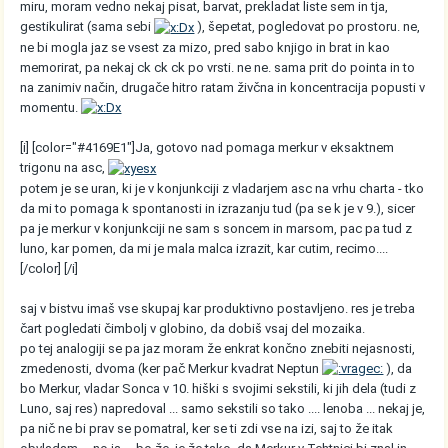
miru, moram vedno nekaj pisat, barvat, prekladat liste sem in tja,
gestikulirat (sama sebi
), šepetat, pogledovat po prostoru. ne,
ne bi mogla jaz se vsest za mizo, pred sabo knjigo in brat in kao
memorirat, pa nekaj ck ck ck po vrsti. ne ne. sama prit do pointa in to
na zanimiv način, drugače hitro ratam živčna in koncentracija popusti v
momentu.
[i] [color="#4169E1"]Ja, gotovo nad pomaga merkur v eksaktnem
trigonu na asc,
potem je se uran, ki je v konjunkciji z vladarjem asc na vrhu charta - tko
da mi to pomaga k spontanosti in izrazanju tud (pa se k je v 9.), sicer
pa je merkur v konjunkciji ne sam s soncem in marsom, pac pa tud z
luno, kar pomen, da mi je mala malca izrazit, kar cutim, recimo....
[/color] [/i]
saj v bistvu imaš vse skupaj kar produktivno postavljeno. res je treba
čart pogledati čimbolj v globino, da dobiš vsaj del mozaika.
po tej analogiji se pa jaz moram že enkrat končno znebiti nejasnosti,
zmedenosti, dvoma (ker pač Merkur kvadrat Neptun
), da
bo Merkur, vladar Sonca v 10. hiški s svojimi sekstili, ki jih dela (tudi z
Luno, saj res) napredoval ... samo sekstili so tako .... lenoba ... nekaj je,
pa nič ne bi prav se pomatral, ker se ti zdi vse na izi, saj to že itak