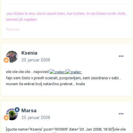
Jaz iščem le eno; da bi izrazil tisto, kar hočem. In ne iščem novih oblik,
temveč jih najdem.
Picasso
Ksenia
20. januar 2008
ole ole ole ole... napoved
fajn sem čisto v pravih scenah, pospravljam, sem zasidrana v sebi...
moram še enkrat bolj natančno prebrat... hvala
Marsa
20. januar 2008
[quote name='Ksenia' post='935909' date='20. Jan 2008, 18:50']ole ole