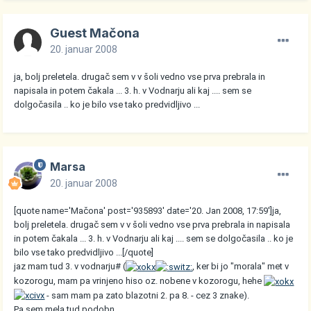
Guest Mačona
20. januar 2008
ja, bolj preletela. drugač sem v v šoli vedno vse prva prebrala in
napisala in potem čakala ... 3. h. v Vodnarju ali kaj .... sem se
dolgočasila .. ko je bilo vse tako predvidljivo ...
Marsa
20. januar 2008
[quote name='Mačona' post='935893' date='20. Jan 2008, 17:59']ja,
bolj preletela. drugač sem v v šoli vedno vse prva prebrala in napisala
in potem čakala ... 3. h. v Vodnarju ali kaj .... sem se dolgočasila .. ko je
bilo vse tako predvidljivo ...[/quote]
jaz mam tud 3. v vodnarju# (
, ker bi jo "morala" met v
kozorogu, mam pa vrinjeno hiso oz. nobene v kozorogu, hehe
- sam mam pa zato blazotni 2. pa 8. - cez 3 znake).
Pa sem mela tud podobn.