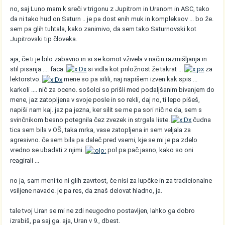
no, saj Luno mam k sreči v trigonu z Jupitrom in Uranom in ASC, tako
da ni tako hud on Saturn .. je pa dost enih muk in kompleksov ... bo že.
sem pa glih tuhtala, kako zanimivo, da sem tako Saturnovski kot
Jupitrovski tip človeka.
aja, če ti je bilo zabavno in si se komot vživela v način razmišljanja in
stil pisanja .... faca.
si vidla kot priložnost že takrat ...
za
lektorstvo.
mene so pa silili, naj napišem izven kak spis ...
karkoli .... nič za oceno. sošolci so prišli med podaljšanim bivanjem do
mene, jaz zatopljena v svoje posle in so rekli, daj no, ti lepo pišeš,
napiši nam kaj. jaz pa jezna, ker silit se me pa sori nič ne da, sem s
svinčnikom besno potegnila čez zvezek in strgala liste.
čudna
tica sem bila v OŠ, taka mrka, vase zatopljena in sem veljala za
agresivno. če sem bila pa daleč pred vsemi, kje se mi je pa zdelo
vredno se ubadati z njimi.
pol pa pač jasno, kako so oni
reagirali ...
no ja, sam meni to ni glih zavrtost, če nisi za lupčke in za tradicionalne
vsiljene navade. je pa res, da znaš delovat hladno, ja.
tale tvoj Uran se mi ne zdi neugodno postavljen, lahko ga dobro
izrabiš, pa saj ga. aja, Uran v 9., dbest.