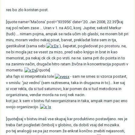
res bo zlo koristen post.
[quote name='Mačona' post='935956' date='20. Jan 2008, 22:39']kaj
naj pol rečem zase ... Uran v 1. na ASC, konj. Jupiter, sekstil Merkur
(tudi) ... nimam pojma, ampak se rada učim ob glasbi, ne morem bit pri
miru, moram vedno nekaj pisat, barvat, prekladat liste sem in tja,
gestikulirat (sama sebi
), šepetat, pogledovat po prostoru. ne,
ne bi mogla jaz se vsest za mizo, pred sabo knjigo in brat in kao
memorirat, pa nekaj ck ck ck po vrsti. ne ne. sama prit do pointa in to
na zanimiv način, drugače hitro ratam živčna in koncentracija popusti v
momentu.
[/quote]
aha fajn si interpretirala tole
- sam ne smes si vzorca postavt,
v smislu: 'jaz vedno' (sem raztresena, taka in drugacna in to)... ker saj
si vcer rekla, da si tud saturnovc, kar pomen da si tud metodicna in
organizirana, vendar morda na svoj nek nacin.
kot jaz. k sem v bistvu ful neorganizirana in taka, ampak mam pac eno
svojo organizacijo.
[quote]saj v bistvu imaš vse skupaj kar produktivno postavljeno. res je
treba čart pogledati čimbolj v globino, da dobiš vsaj del mozaika.
po tej analogiji se pa jaz moram že enkrat končno znebiti nejasnosti,