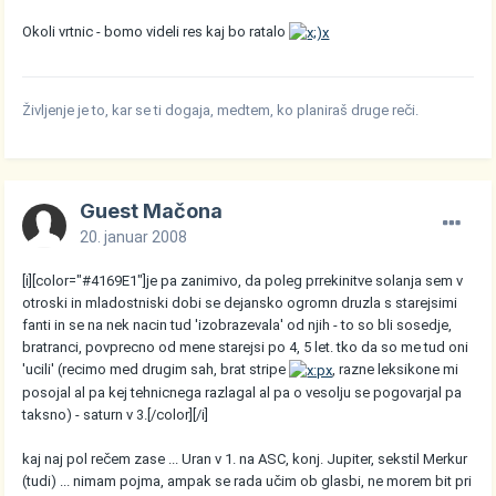
Okoli vrtnic - bomo videli res kaj bo ratalo
Življenje je to, kar se ti dogaja, medtem, ko planiraš druge reči.
Guest Mačona
20. januar 2008
[i][color="#4169E1"]je pa zanimivo, da poleg prrekinitve solanja sem v
otroski in mladostniski dobi se dejansko ogromn druzla s starejsimi
fanti in se na nek nacin tud 'izobrazevala' od njih - to so bli sosedje,
bratranci, povprecno od mene starejsi po 4, 5 let. tko da so me tud oni
'ucili' (recimo med drugim sah, brat stripe
, razne leksikone mi
posojal al pa kej tehnicnega razlagal al pa o vesolju se pogovarjal pa
taksno) - saturn v 3.[/color][/i]
kaj naj pol rečem zase ... Uran v 1. na ASC, konj. Jupiter, sekstil Merkur
(tudi) ... nimam pojma, ampak se rada učim ob glasbi, ne morem bit pri