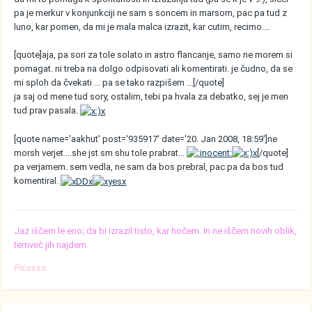
pa je merkur v konjunkciji ne sam s soncem in marsom, pac pa tud z
luno, kar pomen, da mi je mala malca izrazit, kar cutim, recimo....
[quote]aja, pa sori za tole solato in astro flancanje, samo ne morem si
pomagat. ni treba na dolgo odpisovati ali komentirati. je čudno, da se
mi sploh da čvekati ... pa se tako razpišem ...[/quote]
ja saj od mene tud sory, ostalim, tebi pa hvala za debatko, sej je men
tud prav pasala.
[quote name='aakhut' post='935917' date='20. Jan 2008, 18:59']ne
morsh verjet....she jst sm shu tole prabrat...
[/quote]
pa verjamem. sem vedla, ne sam da bos prebral, pac pa da bos tud
komentiral.
Jaz iščem le eno; da bi izrazil tisto, kar hočem. In ne iščem novih oblik,
temveč jih najdem.
Picasso