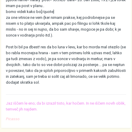
imam pa post v planu..
bomo videli kako bo[/quote]
za one vrtnice ne vem (ker nimam prakse, kej podrobnejse pa se
nisem s to platjo ukvarjala, ampak pac po filingu si lohk tkole kaj
mislis - no in sej ni nujno, da bo sam shavje, mogoce je pa dobr, k je
sonce v vodnarja prslo itd.).
Post bi bil pa dbest! res da bo luna v levu, kar bo morda mal otezilo (se
bo rabla mocnejsa hrana - sam v tem primeru lohk uzivas med, lahko
ga tudi zmesas z vodo), je pa sonce v vodnarju in merkur, mars v
dvojckih.. tako da to so vse dobri polozaji za postenje.... pa se neptun
v povezavi, tako da je sploh priporocljivo v primerih kaksnih zabuhlosti
in zatekanj, sam je treba si solit caj ali limonado, ce se velik potimo.
dodajat skratka sol.
Jaz iščem le eno; da bi izrazil tisto, kar hočem. In ne iščem novih oblik,
temveč jih najdem.
Picasso