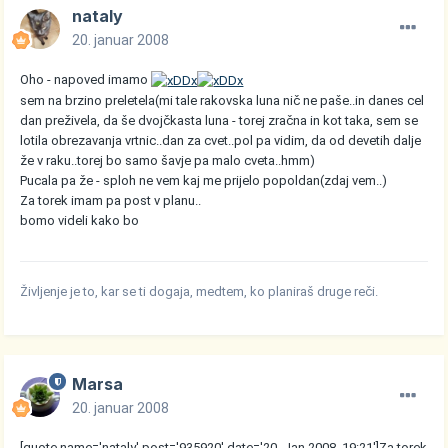
nataly
20. januar 2008
Oho - napoved imamo
sem na brzino preletela(mi tale rakovska luna nič ne paše..in danes cel
dan preživela, da še dvojčkasta luna - torej zračna in kot taka, sem se
lotila obrezavanja vrtnic..dan za cvet..pol pa vidim, da od devetih dalje
že v raku..torej bo samo šavje pa malo cveta..hmm)
Pucala pa že - sploh ne vem kaj me prijelo popoldan(zdaj vem..)
Za torek imam pa post v planu..
bomo videli kako bo
Življenje je to, kar se ti dogaja, medtem, ko planiraš druge reči.
Marsa
20. januar 2008
[quote name='nataly' post='935920' date='20. Jan 2008, 19:21']Za torek