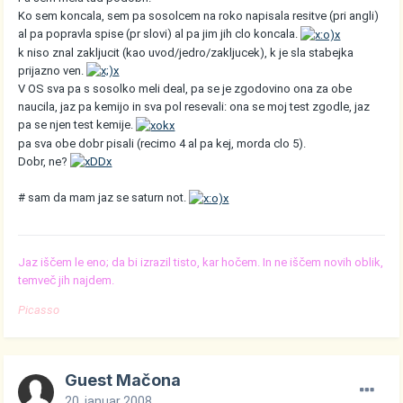
Ko sem koncala, sem pa sosolcem na roko napisala resitve (pri angli)
al pa popravla spise (pr slovi) al pa jim jih clo koncala.
k niso znal zakljucit (kao uvod/jedro/zakljucek), k je sla stabejka
prijazno ven.
V OS sva pa s sosolko meli deal, pa se je zgodovino ona za obe
naucila, jaz pa kemijo in sva pol resevali: ona se moj test zgodle, jaz
pa se njen test kemije.
pa sva obe dobr pisali (recimo 4 al pa kej, morda clo 5).
Dobr, ne?
# sam da mam jaz se saturn not.
Jaz iščem le eno; da bi izrazil tisto, kar hočem. In ne iščem novih oblik,
temveč jih najdem.
Picasso
Guest Mačona
20. januar 2008