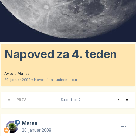
Napoved za 4. teden
Avtor:
Marsa
20. januar 2008
v
Novosti na Luninem netu
PREV
Stran 1 od 2
>
Marsa
20. januar 2008