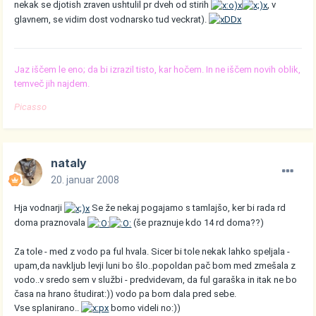
nekak se djotish zraven ushtulil pr dveh od stirih
, v
glavnem, se vidim dost vodnarsko tud veckrat).
Jaz iščem le eno; da bi izrazil tisto, kar hočem. In ne iščem novih oblik,
temveč jih najdem.
Picasso
nataly
20. januar 2008
Hja vodnarji
Se že nekaj pogajamo s tamlajšo, ker bi rada rd
doma praznovala
(še praznuje kdo 14 rd doma??)
Za tole - med z vodo pa ful hvala. Sicer bi tole nekak lahko speljala -
upam,da navkljub levji luni bo šlo..popoldan pač bom med zmešala z
vodo..v sredo sem v službi - predvidevam, da ful garaška in itak ne bo
časa na hrano študirat:)) vodo pa bom dala pred sebe.
Vse splanirano..
bomo videli no:))