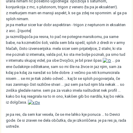
urana nimam nc posebno ugodnega: opozicija s saturnom,
konjunkcija z mc, s plutonom, trigon z venero (ta pa je eksakten!).
z merkurjem mam en mansji aspekt, k se ga zdej ne spomnim. al ga pa
sploh nimam.
je pa merkur sicer kar dobr aspektiran - trigon z neptunom in eksakten
z asc...[/quote]
ja razmišljujoča pa resna, to pač ne potegne marsikomu, pa same
babe, na kozmetični šoli, valda sem bila spešl, sploh z dredi in v army
hlačah, čisto izvenserijska. mela sicer sem prijateljice, 2 stalni, ki sta
me poznali iz internata, valda pol, ko sta me bolje poznali, pa smo tud
v internatu skupaj videl, pa obe Dvojčici, je bil pravi špas
... pa
ene čudakinje odštekane, sam so mi šle na živce in jaz njim, sam za
kdaj pa kdaj za narežat so bile dobre. z večino pa niti komunicirala
nisem ... se mi je itak zdelo odveč ... kaj bi se sploh pogovarjala, če
nas zanimajo čist različne stvari ... jaz sem pa tud njim bla nekak ... so
zviška gledale name. sem pa za vsako imela naštudirat nek profil ...
kako bo kaj reagirala na to in ono, kakšen gib bo nardila, kaj bo rekla.
iz dolgčasa.
je pa res, da sem kar vesela, če se me lahko kje ponuca ... to Devici
gode. če si zraven ne dela občutka, da je izkoriščena. je pa res ja, rada
ustreže.