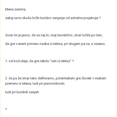
Mene zanima,
zakaj se tu skuša ločiti lucidno sanjanje od astralne projekcije ?
Sicer mi je jasno, da se naj bi, vsaj teoretično, stvar ločila po tem,
da gre v enem primeru oseba iz telesa, pri drugem pa ne, a vseeno;
1. od kod ideja, da gre nekdo "ven iz telesa" ?
2. če pa že stvar tako definiramo, potemtakem gre človek v vsakem
premeru iz telesa, tudi pri jasnovidnosti,
tudi pri lucidnih sanjah.
*