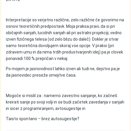
Interpretacije so verjetno različne, zelo različne če govorimo na
osnovi teoretičnih predpostavk. Moja praksa pravi, da si pri
običajnih sanjah, lucidnih sanjah ali pri astralni projekciji, vedno
izven fizičnega telesa (od zelo blizu do daleč). Dokler je stvar
samo teoretična dovoljujem skoraj vse opcije. V praksi (pri
zdravem umu in da nima trdih predustvarjenih idej) pa je clovek
ponavadi 100 % prepričan v nekaj.
Po mojem je jasnovidnost lahko izven ali tudi ne, dejstvo pa je
da jasnovidec preseže omejitve časa.
Mogoče si mislil za : namerno zavestno sanjanje, ko začneš
kreirati sanje po svoji volji in se budi začetek zavedanja v sanjah
in sicer z programiranjem, avtosugestije in
Taisto spontano – brez autosugestije?