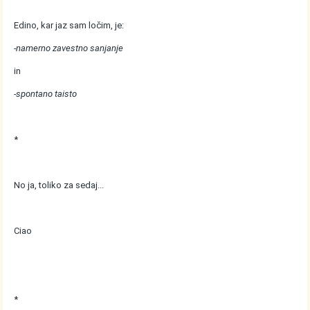
Edino, kar jaz sam ločim, je:
-namerno zavestno sanjanje
in
-spontano taisto
*
No ja, toliko za sedaj...
Ciao
*