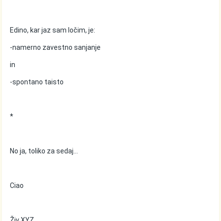
Edino, kar jaz sam ločim, je:
-namerno zavestno sanjanje
in
-spontano taisto
*
No ja, toliko za sedaj...
Ciao
Živ XYZ