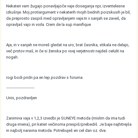
Nekateri vam žugajo ponavljajoče vaje doseganja npr, izventelesne
izkušnje. Moj protiargument v nekaterih mojih bednih poizskusih je bil,
da preprosto zaspiš med opravljanjem vaje.In v sanjah se zaveš, da
opravljaš vajo in voila. Crem de la sup manifique
Aja, in v sanjah ne moreš gledat na uro, brat časnika, stikala ne delajo,
več prstov maš, in če si ženska po vsej verjetnosti najdeš celulit na
nogah.
rogi bodi pridn pa en lep pozdrav s foruma.
-----------------------
Unis, pozdravljen
Zanimiva vaja v 1,2,3 izvedbi je SUNEYE metoda (mislim da ima tudi
druga imena), pri kateri večinoma prespiš/prebediš. Je baje najhitrejša
in najbolj naravna metoda. Potrebuješ en cel dan oz. dva.