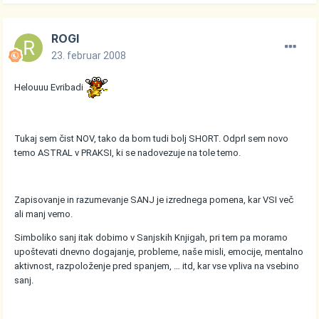
ROGI
23. februar 2008
Helouuu Evribadi
Tukaj sem čist NOV, tako da bom tudi bolj SHORT. Odprl sem novo
temo ASTRAL v PRAKSI, ki se nadovezuje na tole temo.
Zapisovanje in razumevanje SANJ je izrednega pomena, kar VSI več
ali manj vemo.
Simboliko sanj itak dobimo v Sanjskih Knjigah, pri tem pa moramo
upoštevati dnevno dogajanje, probleme, naše misli, emocije, mentalno
aktivnost, razpoloženje pred spanjem, … itd, kar vse vpliva na vsebino
sanj.