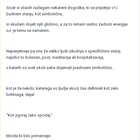
Sicer si včasih razlagam nekatere dogodke, ki se pripetijo v t.i.
budnem stanju, kot simbolične,
in skušam dojeti njih globino, a za to nimam vedno zadosti energije
oz. je temu ne namenim...
Najverjetneje pa ima že veliko ljudi izkušnje z specifičnimi stanji,
najsibo to bolezen, post, meditacija ali hospitalizacija,
v katerih so svet okoli sebe dojemali predvsem simbolično...
kot je že nekdo, katerega so ljudje skozi čas definirali kot zelo
brihtnega, dejal:
"Kot zgoraj, tako spodaj."
Morda bi bilo primerneje: