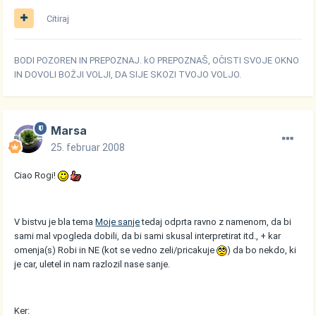
Citiraj
BODI POZOREN IN PREPOZNAJ. kO PREPOZNAŠ, OČISTI SVOJE OKNO
IN DOVOLI BOŽJI VOLJI, DA SIJE SKOZI TVOJO VOLJO.
Marsa
25. februar 2008
Ciao Rogi!
V bistvu je bla tema
Moje sanje
tedaj odprta ravno z namenom, da bi
sami mal vpogleda dobili, da bi sami skusal interpretirat itd., + kar
omenja(s) Robi in NE (kot se vedno zeli/pricakuje
) da bo nekdo, ki
je car, uletel in nam razlozil nase sanje.
Ker: