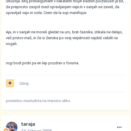
izkušnje. Moj protiargument v nekaterih mojih bednih poizskusih je bil,
da preprosto zaspiš med opravljanjem vaje.In v sanjah se zaveš, da
opravljaš vajo in voila. Crem de la sup manifique
Aja, in v sanjah ne moreš gledat na uro, brat časnika, stikala ne delajo,
več prstov maš, in če si ženska po vsej verjetnosti najdeš celulit na
nogah.
rogi bodi pridn pa en lep pozdrav s foruma.
Citiraj
protestno masturbira na marsino sliko.
taraja
24. februar 2008