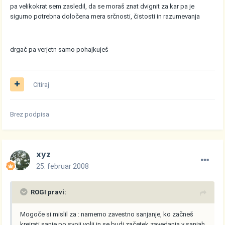
pa velikokrat sem zasledil, da se moraš znat dvignit za kar pa je
sigurno potrebna določena mera srčnosti, čistosti in razumevanja
drgač pa verjetn samo pohajkuješ
Citiraj
Brez podpisa
xyz
25. februar 2008
ROGI pravi:
Mogoče si mislil za : namerno zavestno sanjanje, ko začneš
kreirati sanje po svoji volji in se budi začetek zavedanja v sanjah