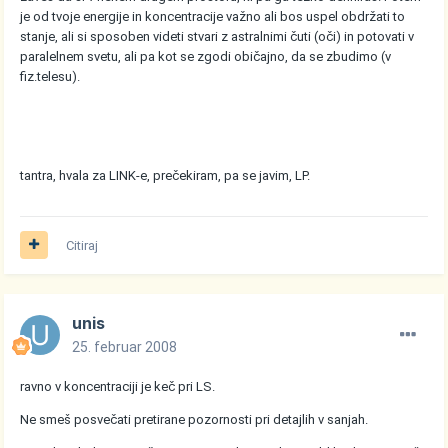
je od tvoje energije in koncentracije važno ali bos uspel obdržati to
stanje, ali si sposoben videti stvari z astralnimi čuti (oči) in potovati v
paralelnem svetu, ali pa kot se zgodi običajno, da se zbudimo (v
fiz.telesu).
tantra, hvala za LINK-e, prečekiram, pa se javim, LP.
Citiraj
unis
25. februar 2008
ravno v koncentraciji je keč pri LS.
Ne smeš posvečati pretirane pozornosti pri detajlih v sanjah.