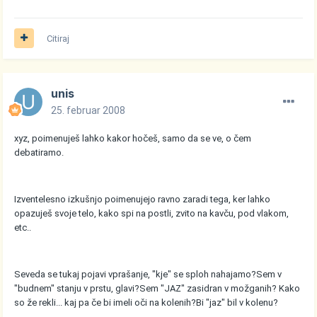
Citiraj
unis
25. februar 2008
xyz, poimenuješ lahko kakor hočeš, samo da se ve, o čem
debatiramo.
Izventelesno izkušnjo poimenujejo ravno zaradi tega, ker lahko
opazuješ svoje telo, kako spi na postli, zvito na kavču, pod vlakom,
etc..
Seveda se tukaj pojavi vprašanje, "kje" se sploh nahajamo?Sem v
"budnem" stanju v prstu, glavi?Sem "JAZ" zasidran v možganih? Kako
so že rekli... kaj pa če bi imeli oči na kolenih?Bi "jaz" bil v kolenu?