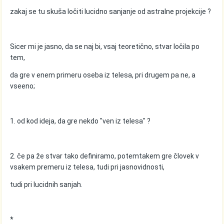
zakaj se tu skuša ločiti lucidno sanjanje od astralne projekcije ?
Sicer mi je jasno, da se naj bi, vsaj teoretično, stvar ločila po
tem,
da gre v enem primeru oseba iz telesa, pri drugem pa ne, a
vseeno;
1. od kod ideja, da gre nekdo "ven iz telesa" ?
2. če pa že stvar tako definiramo, potemtakem gre človek v
vsakem premeru iz telesa, tudi pri jasnovidnosti,
tudi pri lucidnih sanjah.
*