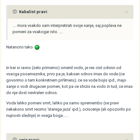
Kabalist pravi:
.... mora vsakdo sam interpretirati svoje sanje, saj poplava ne
pomeni za vsakogar isto. ....
Natancno tako.
In ker si ravno (zelo primerno) omenil vodo, je res cist odvisn od
vsacga psoameznika, prvo pa je, kaksen odnos imas do vode (ce
govorimo o tem konkretnem pri9meru); ce se vode bojis ipd., majo
sanje o vodi drugacen pomen, kot pa ce shizis na vodo in tud, ce imas
do nje dost nevtralen odnos.
Voda lahko pomeni smrt, lahko pa samo spremembo (se pravi
nekaksno smrt recimo 'starega jaza' ipd.), ociscenje (ali opozorilo po
nujnosti slednje) in vsega boga......
unis pravi: