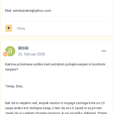
Mail: astralvpraksi@yahoo.com
Citiraj
ROGI
25. februar 2008
Kakšna je bistvena razlika med astralnim pohajkovanjem in lucidnimi
sanjami?
Taraja, živjo,
Itak da to verjetno veš, ampak recimo iz mojega zornega kota so LS
sanje enako kot običajne sanje, s tem da se LS zaveš in se pri tem
zaveš da si v nekem drugem prostoru, ki pa ga težko definiraš. Potem