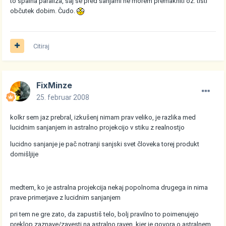
to spalna paraliza, saj se pred sanjami ne morem premakniti oz. tisti
občutek dobim. Čudo.
Citiraj
FixMinze
25. februar 2008
kolkr sem jaz prebral, izkušenj nimam prav veliko, je razlika med
lucidnim sanjanjem in astralno projekcijo v stiku z realnostjo
lucidno sanjanje je pač notranji sanjski svet človeka torej produkt
domišljije
medtem, ko je astralna projekcija nekaj popolnoma drugega in nima
prave primerjave z lucidnim sanjanjem
pri tem ne gre zato, da zapustiš telo, bolj pravilno to poimenujejo
preklop zaznave/zavesti na astralno raven, kjer je govora o astralnem