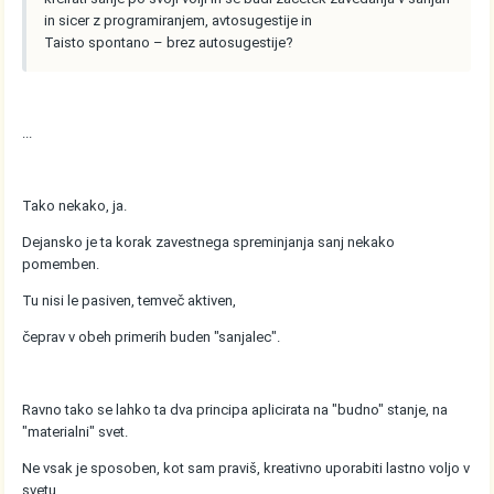
in sicer z programiranjem, avtosugestije in
Taisto spontano – brez autosugestije?
...
Tako nekako, ja.
Dejansko je ta korak zavestnega spreminjanja sanj nekako
pomemben.
Tu nisi le pasiven, temveč aktiven,
čeprav v obeh primerih buden "sanjalec".
Ravno tako se lahko ta dva principa aplicirata na "budno" stanje, na
"materialni" svet.
Ne vsak je sposoben, kot sam praviš, kreativno uporabiti lastno voljo v
svetu.