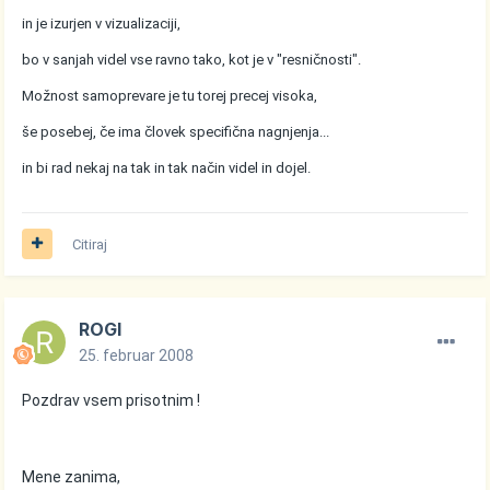
in je izurjen v vizualizaciji,
bo v sanjah videl vse ravno tako, kot je v "resničnosti".
Možnost samoprevare je tu torej precej visoka,
še posebej, če ima človek specifična nagnjenja...
in bi rad nekaj na tak in tak način videl in dojel.
Citiraj
ROGI
25. februar 2008
Pozdrav vsem prisotnim !
Mene zanima,