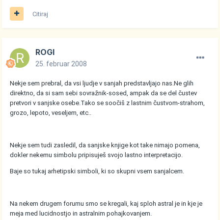
Citiraj
ROGI
25. februar 2008
Nekje sem prebral, da vsi ljudje v sanjah predstavljajo nas.Ne glih
direktno, da si sam sebi sovražnik-sosed, ampak da se del čustev
pretvori v sanjske osebe.Tako se soočiš z lastnim čustvom-strahom,
grozo, lepoto, veseljem, etc..
Nekje sem tudi zasledil, da sanjske knjige kot take nimajo pomena,
dokler nekemu simbolu pripisuješ svojo lastno interpretacijo.
Baje so tukaj arhetipski simboli, ki so skupni vsem sanjalcem.
Na nekem drugem forumu smo se kregali, kaj sploh astral je in kje je
meja med lucidnostjo in astralnim pohajkovanjem.