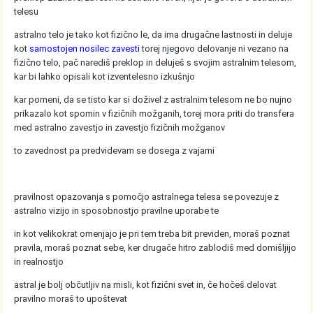
telesu
astralno telo je tako kot fizično le, da ima drugačne lastnosti in deluje
kot
samostojen nosilec zavesti
torej njegovo delovanje ni vezano na
fizično telo, pač narediš preklop in deluješ s svojim astralnim telesom,
kar bi lahko opisali kot izventelesno izkušnjo
kar pomeni, da se tisto kar si doživel z astralnim telesom ne bo nujno
prikazalo kot spomin v fizičnih možganih, torej mora priti do transfera
med astralno zavestjo in zavestjo fizičnih možganov
to zavednost pa predvidevam se dosega z vajami
pravilnost opazovanja s pomočjo astralnega telesa se povezuje z
astralno vizijo in sposobnostjo pravilne uporabe te
in kot velikokrat omenjajo je pri tem treba bit previden, moraš poznat
pravila, moraš poznat sebe, ker drugače hitro zablodiš med domišljijo
in realnostjo
astral je bolj občutljiv na misli, kot fizični svet in, če hočeš delovat
pravilno moraš to upoštevat