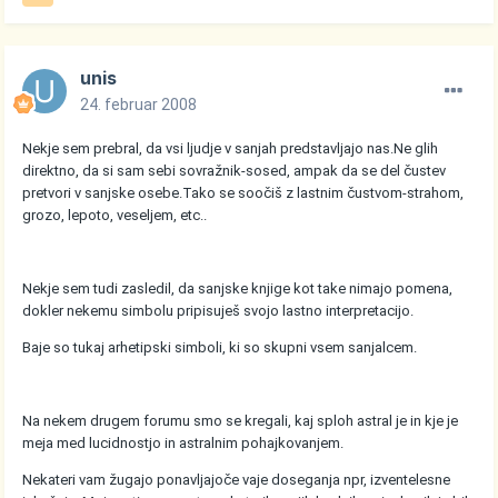
unis
24. februar 2008
Nekje sem prebral, da vsi ljudje v sanjah predstavljajo nas.Ne glih
direktno, da si sam sebi sovražnik-sosed, ampak da se del čustev
pretvori v sanjske osebe.Tako se soočiš z lastnim čustvom-strahom,
grozo, lepoto, veseljem, etc..
Nekje sem tudi zasledil, da sanjske knjige kot take nimajo pomena,
dokler nekemu simbolu pripisuješ svojo lastno interpretacijo.
Baje so tukaj arhetipski simboli, ki so skupni vsem sanjalcem.
Na nekem drugem forumu smo se kregali, kaj sploh astral je in kje je
meja med lucidnostjo in astralnim pohajkovanjem.
Nekateri vam žugajo ponavljajoče vaje doseganja npr, izventelesne