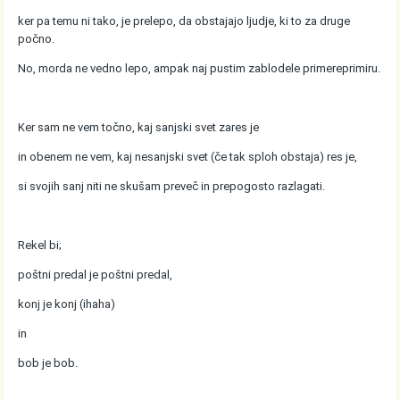
ker pa temu ni tako, je prelepo, da obstajajo ljudje, ki to za druge
počno.
No, morda ne vedno lepo, ampak naj pustim zablodele primereprimiru.
Ker sam ne vem točno, kaj sanjski svet zares je
in obenem ne vem, kaj nesanjski svet (če tak sploh obstaja) res je,
si svojih sanj niti ne skušam preveč in prepogosto razlagati.
Rekel bi;
poštni predal je poštni predal,
konj je konj (ihaha)
in
bob je bob.