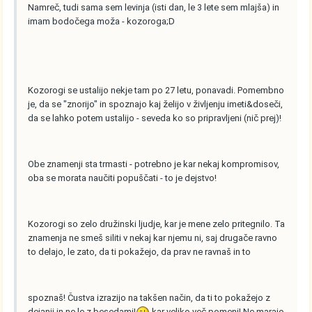
Namreč, tudi sama sem levinja (isti dan, le 3 lete sem mlajša) in
imam bodočega moža - kozoroga;D
Kozorogi se ustalijo nekje tam po 27 letu, ponavadi. Pomembno
je, da se "znorijo" in spoznajo kaj želijo v življenju imeti&doseči,
da se lahko potem ustalijo - seveda ko so pripravljeni (nič prej)!
Obe znamenji sta trmasti - potrebno je kar nekaj kompromisov,
oba se morata naučiti popuščati - to je dejstvo!
Kozorogi so zelo družinski ljudje, kar je mene zelo pritegnilo. Ta
znamenja ne smeš siliti v nekaj kar njemu ni, saj drugače ravno
to delajo, le zato, da ti pokažejo, da prav ne ravnaš in to
spoznaš! Čustva izrazijo na takšen način, da ti to pokažejo z
dejanji in ne le z besedami!
kar veliko več pomeni! Ne marajo