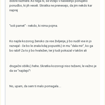
dobre razmere..Ko tega ni, se vržejo v naslednjo ponujeno
ponudbo, ki jih veseli. Skratka ne prenesejo, da jim nekdo kar
naprej
"soli pamet" - nekdo, ki nima pojma.
Ko najde kozorog žensko za vse življenje, ji bo nudil vse in jo
razvajal - če bo le znala kdaj popustiti;) in mu "dala mir", ko ga
bo rabil! Za to ji bo hvaležen, ter ji tudi pokazal v takšni ali
drugačni obliki;) hehe..Skratka kozorogi niso težavni, le važno je
da se "najdejo"!
No, upam, da sem ti malo pomagala....