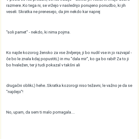
razmere..Ko tega ni, se vržejo v naslednjo ponujeno ponudbo, ki jih
veseli. Skratka ne prenesejo, da jim nekdo kar naprej
"soli pamet" - nekdo, ki nima pojma.
Ko najde kozorog žensko za vse življenje, ji bo nudil vse in jo razvajal -
če bo le znala kdaj popustiti;) in mu "dala mir", ko ga bo rabil! Za to ji
bo hvaležen, ter ji tudi pokazal v takšni ali
drugačni obliki;) hehe..Skratka kozorogi niso težavni, le važno je da se
"najdejo"!
No, upam, da sem ti malo pomagala....