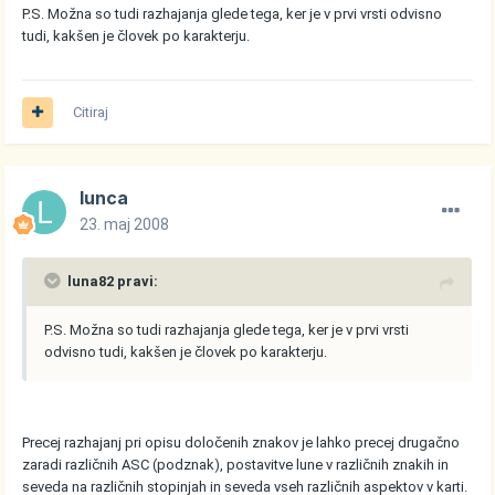
P.S. Možna so tudi razhajanja glede tega, ker je v prvi vrsti odvisno
tudi, kakšen je človek po karakterju.
Citiraj
lunca
23. maj 2008
luna82 pravi:
P.S. Možna so tudi razhajanja glede tega, ker je v prvi vrsti
odvisno tudi, kakšen je človek po karakterju.
Precej razhajanj pri opisu določenih znakov je lahko precej drugačno
zaradi različnih ASC (podznak), postavitve lune v različnih znakih in
seveda na različnih stopinjah in seveda vseh različnih aspektov v karti.