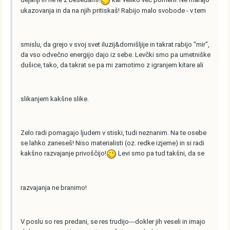
ukazovanja in da na njih pritiskaš! Rabijo malo svobode - v tem
smislu, da grejo v svoj svet iluzij&domišljije in takrat rabijo "mir",
da vso odvečno energijo dajo iz sebe. Levčki smo pa umetniške
dušice, tako, da takrat se pa mi zamotimo z igranjem kitare ali
slikanjem kakšne slike.
Zelo radi pomagajo ljudem v stiski, tudi neznanim. Na te osebe
se lahko zaneseš! Niso materialisti (oz. redke izjeme) in si radi
kakšno razvajanje privoščijo!
Levi smo pa tud takšni, da se
razvajanja ne branimo!
V poslu so res predani, se res trudijo---dokler jih veseli in imajo