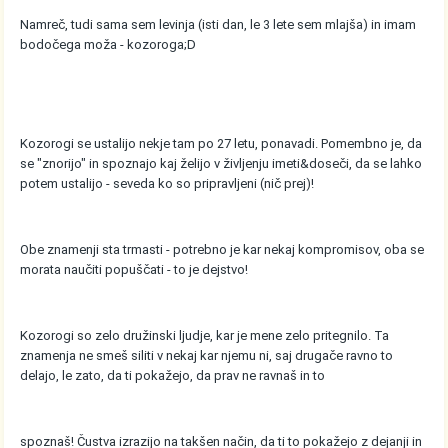
Namreč, tudi sama sem levinja (isti dan, le 3 lete sem mlajša) in imam
bodočega moža - kozoroga;D
Kozorogi se ustalijo nekje tam po 27 letu, ponavadi. Pomembno je, da
se "znorijo" in spoznajo kaj želijo v življenju imeti&doseči, da se lahko
potem ustalijo - seveda ko so pripravljeni (nič prej)!
Obe znamenji sta trmasti - potrebno je kar nekaj kompromisov, oba se
morata naučiti popuščati - to je dejstvo!
Kozorogi so zelo družinski ljudje, kar je mene zelo pritegnilo. Ta
znamenja ne smeš siliti v nekaj kar njemu ni, saj drugače ravno to
delajo, le zato, da ti pokažejo, da prav ne ravnaš in to
spoznaš! Čustva izrazijo na takšen način, da ti to pokažejo z dejanji in