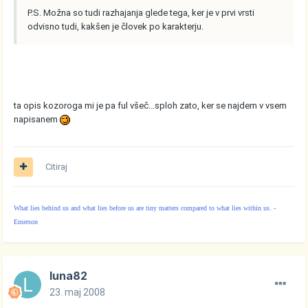
P.S. Možna so tudi razhajanja glede tega, ker je v prvi vrsti
odvisno tudi, kakšen je človek po karakterju.
ta opis kozoroga mi je pa ful všeč...sploh zato, ker se najdem v vsem
napisanem
Citiraj
What lies behind us and what lies before us are tiny matters compared to what lies within us. -
Emerson
luna82
23. maj 2008