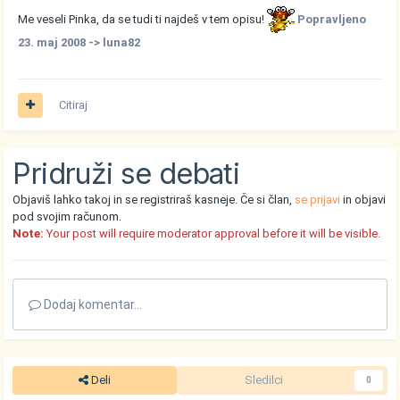
Me veseli Pinka, da se tudi ti najdeš v tem opisu!
Popravljeno
23. maj 2008
-> luna82
Citiraj
Pridruži se debati
Objaviš lahko takoj in se registriraš kasneje. Če si član,
se prijavi
in objavi
pod svojim računom.
Note:
Your post will require moderator approval before it will be visible.
Dodaj komentar...
Deli
Sledilci
0