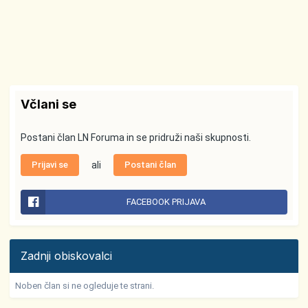
Včlani se
Postani član LN Foruma in se pridruži naši skupnosti.
Prijavi se
ali
Postani član
FACEBOOK PRIJAVA
Zadnji obiskovalci
Noben član si ne ogleduje te strani.