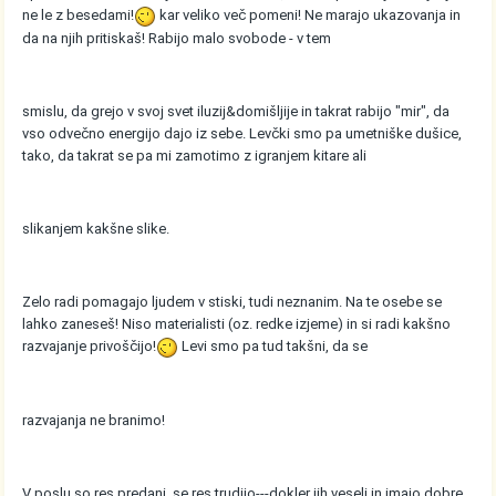
ne le z besedami!
kar veliko več pomeni! Ne marajo ukazovanja in
da na njih pritiskaš! Rabijo malo svobode - v tem
smislu, da grejo v svoj svet iluzij&domišljije in takrat rabijo "mir", da
vso odvečno energijo dajo iz sebe. Levčki smo pa umetniške dušice,
tako, da takrat se pa mi zamotimo z igranjem kitare ali
slikanjem kakšne slike.
Zelo radi pomagajo ljudem v stiski, tudi neznanim. Na te osebe se
lahko zaneseš! Niso materialisti (oz. redke izjeme) in si radi kakšno
razvajanje privoščijo!
Levi smo pa tud takšni, da se
razvajanja ne branimo!
V poslu so res predani, se res trudijo---dokler jih veseli in imajo dobre